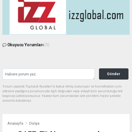
Okuyucu Yorumları
(0)
Gönder
Yorum yazarak Topluluk Kuralları’nı kabul etmiş bulunuyor ve hurnethaber.com
sitesine yaptığınız yorumunuzla ilgili doğrudan veya dolaylı tüm sorumluluğu tek
başınıza üstleniyorsunuz. Yazılan tüm yorumlardan site yönetimi hiçbir şekilde
sorumlu tutulamaz.
Anasayfa
Dünya