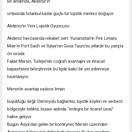
Bir anlamda, Akdeniz’in
ortasında İstanbul kadar güçlü bir lojistik merkez doğuyor.
Akdeniz’in Yeni Lojistik Oyuncusu
Akdeniz havzasında rekabet sert. Yunanistan’ın Pire Limanı,
Mısır’ın Port Said’i ve İtalya’nın Gioia Tauro’su yıllardır bu yarışta
ön sırada.
Fakat Mersin, Türkiye’nin coğrafi avantajını ve ihracat
kapasitesini birleştirerek bu ligde kalıcı bir yer edinmeye
hazırlanıyor.
Mersin’in avantajı sadece liman
büyüklüğü değil. Demiryolu bağlantısı, lojistik köyleri ve serbest
bölgesiyle birlikte, burası aslında “entegre bir ticaret üssü”
haline geliyor.
Bugün Asya’dan gelen bir konteyner, Mersin üzerinden
Avrupa’ya birkaç gün daha hızlı ulaşıyor. Bu hız, modern