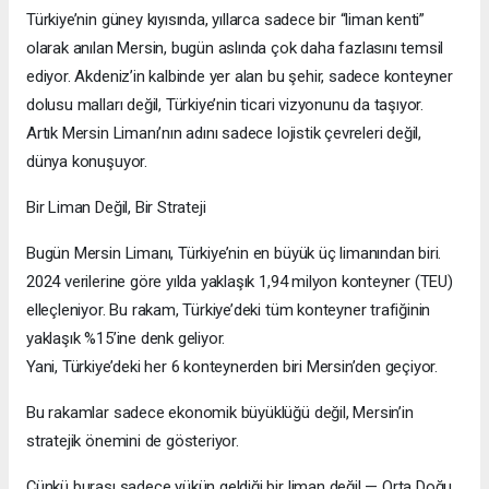
Türkiye’nin güney kıyısında, yıllarca sadece bir “liman kenti”
olarak anılan Mersin, bugün aslında çok daha fazlasını temsil
ediyor. Akdeniz’in kalbinde yer alan bu şehir, sadece konteyner
dolusu malları değil, Türkiye’nin ticari vizyonunu da taşıyor.
Artık Mersin Limanı’nın adını sadece lojistik çevreleri değil,
dünya konuşuyor.
Bir Liman Değil, Bir Strateji
Bugün Mersin Limanı, Türkiye’nin en büyük üç limanından biri.
2024 verilerine göre yılda yaklaşık 1,94 milyon konteyner (TEU)
elleçleniyor. Bu rakam, Türkiye’deki tüm konteyner trafiğinin
yaklaşık %15’ine denk geliyor.
Yani, Türkiye’deki her 6 konteynerden biri Mersin’den geçiyor.
Bu rakamlar sadece ekonomik büyüklüğü değil, Mersin’in
stratejik önemini de gösteriyor.
Çünkü burası sadece yükün geldiği bir liman değil — Orta Doğu,