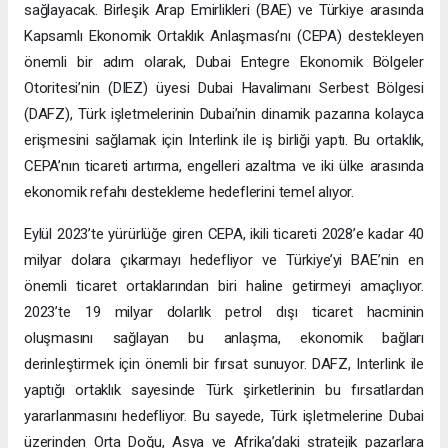
sağlayacak. Birleşik Arap Emirlikleri (BAE) ve Türkiye arasında
Kapsamlı Ekonomik Ortaklık Anlaşması’nı (CEPA) destekleyen
önemli bir adım olarak, Dubai Entegre Ekonomik Bölgeler
Otoritesi’nin (DIEZ) üyesi Dubai Havalimanı Serbest Bölgesi
(DAFZ), Türk işletmelerinin Dubai’nin dinamik pazarına kolayca
erişmesini sağlamak için Interlink ile iş birliği yaptı. Bu ortaklık,
CEPA’nın ticareti artırma, engelleri azaltma ve iki ülke arasında
ekonomik refahı destekleme hedeflerini temel alıyor.
Eylül 2023’te yürürlüğe giren CEPA, ikili ticareti 2028’e kadar 40
milyar dolara çıkarmayı hedefliyor ve Türkiye’yi BAE’nin en
önemli ticaret ortaklarından biri haline getirmeyi amaçlıyor.
2023’te 19 milyar dolarlık petrol dışı ticaret hacminin
oluşmasını sağlayan bu anlaşma, ekonomik bağları
derinleştirmek için önemli bir fırsat sunuyor. DAFZ, Interlink ile
yaptığı ortaklık sayesinde Türk şirketlerinin bu fırsatlardan
yararlanmasını hedefliyor. Bu sayede, Türk işletmelerine Dubai
üzerinden Orta Doğu, Asya ve Afrika’daki stratejik pazarlara