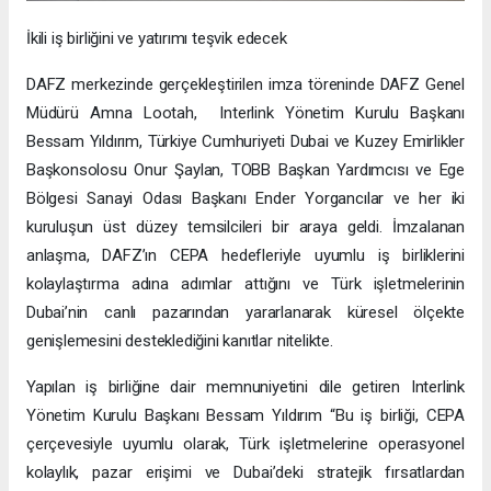
İkili iş birliğini ve yatırımı teşvik edecek
DAFZ merkezinde gerçekleştirilen imza töreninde DAFZ Genel
Müdürü Amna Lootah, Interlink Yönetim Kurulu Başkanı
Bessam Yıldırım, Türkiye Cumhuriyeti Dubai ve Kuzey Emirlikler
Başkonsolosu Onur Şaylan, TOBB Başkan Yardımcısı ve Ege
Bölgesi Sanayi Odası Başkanı Ender Yorgancılar ve her iki
kuruluşun üst düzey temsilcileri bir araya geldi. İmzalanan
anlaşma, DAFZ’ın CEPA hedefleriyle uyumlu iş birliklerini
kolaylaştırma adına adımlar attığını ve Türk işletmelerinin
Dubai’nin canlı pazarından yararlanarak küresel ölçekte
genişlemesini desteklediğini kanıtlar nitelikte.
Yapılan iş birliğine dair memnuniyetini dile getiren Interlink
Yönetim Kurulu Başkanı Bessam Yıldırım “Bu iş birliği, CEPA
çerçevesiyle uyumlu olarak, Türk işletmelerine operasyonel
kolaylık, pazar erişimi ve Dubai’deki stratejik fırsatlardan