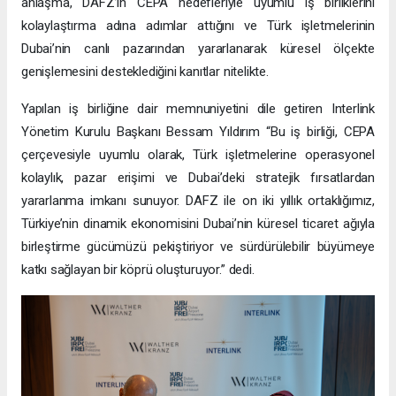
anlaşma, DAFZ’ın CEPA hedefleriyle uyumlu iş birliklerini
kolaylaştırma adına adımlar attığını ve Türk işletmelerinin
Dubai’nin canlı pazarından yararlanarak küresel ölçekte
genişlemesini desteklediğini kanıtlar nitelikte.
Yapılan iş birliğine dair memnuniyetini dile getiren Interlink
Yönetim Kurulu Başkanı Bessam Yıldırım “Bu iş birliği, CEPA
çerçevesiyle uyumlu olarak, Türk işletmelerine operasyonel
kolaylık, pazar erişimi ve Dubai’deki stratejik fırsatlardan
yararlanma imkanı sunuyor. DAFZ ile on iki yıllık ortaklığımız,
Türkiye’nin dinamik ekonomisini Dubai’nin küresel ticaret ağıyla
birleştirme gücümüzü pekiştiriyor ve sürdürülebilir büyümeye
katkı sağlayan bir köprü oluşturuyor.” dedi.