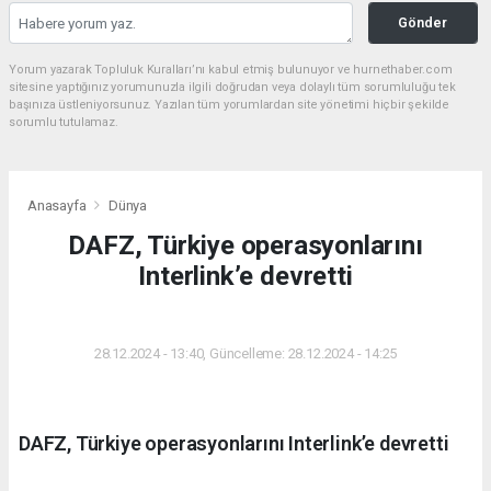
Gönder
Yorum yazarak Topluluk Kuralları’nı kabul etmiş bulunuyor ve hurnethaber.com
sitesine yaptığınız yorumunuzla ilgili doğrudan veya dolaylı tüm sorumluluğu tek
başınıza üstleniyorsunuz. Yazılan tüm yorumlardan site yönetimi hiçbir şekilde
sorumlu tutulamaz.
Anasayfa
Dünya
DAFZ, Türkiye operasyonlarını
Interlink’e devretti
DÜNYA
28.12.2024 - 13:40, Güncelleme: 28.12.2024 - 14:25
DAFZ, Türkiye operasyonlarını Interlink’e devretti