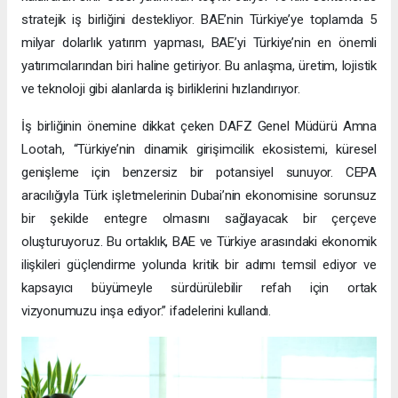
stratejik iş birliğini destekliyor. BAE’nin Türkiye’ye toplamda 5
milyar dolarlık yatırım yapması, BAE’yi Türkiye’nin en önemli
yatırımcılarından biri haline getiriyor. Bu anlaşma, üretim, lojistik
ve teknoloji gibi alanlarda iş birliklerini hızlandırıyor.
İş birliğinin önemine dikkat çeken DAFZ Genel Müdürü Amna
Lootah, “Türkiye’nin dinamik girişimcilik ekosistemi, küresel
genişleme için benzersiz bir potansiyel sunuyor. CEPA
aracılığıyla Türk işletmelerinin Dubai’nin ekonomisine sorunsuz
bir şekilde entegre olmasını sağlayacak bir çerçeve
oluşturuyoruz. Bu ortaklık, BAE ve Türkiye arasındaki ekonomik
ilişkileri güçlendirme yolunda kritik bir adımı temsil ediyor ve
kapsayıcı büyümeyle sürdürülebilir refah için ortak
vizyonumuzu inşa ediyor.” ifadelerini kullandı.