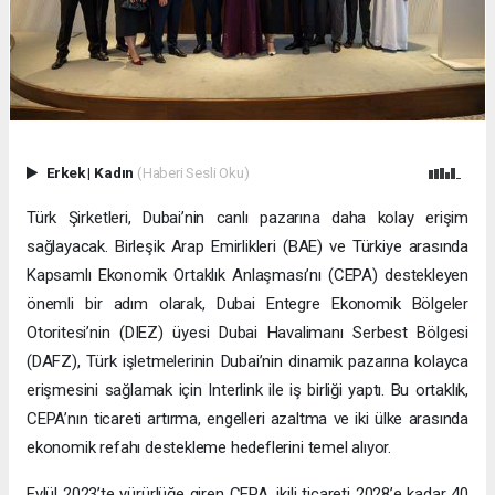
Erkek
|
Kadın
(Haberi Sesli Oku)
Türk Şirketleri, Dubai’nin canlı pazarına daha kolay erişim
sağlayacak. Birleşik Arap Emirlikleri (BAE) ve Türkiye arasında
Kapsamlı Ekonomik Ortaklık Anlaşması’nı (CEPA) destekleyen
önemli bir adım olarak, Dubai Entegre Ekonomik Bölgeler
Otoritesi’nin (DIEZ) üyesi Dubai Havalimanı Serbest Bölgesi
(DAFZ), Türk işletmelerinin Dubai’nin dinamik pazarına kolayca
erişmesini sağlamak için Interlink ile iş birliği yaptı. Bu ortaklık,
CEPA’nın ticareti artırma, engelleri azaltma ve iki ülke arasında
ekonomik refahı destekleme hedeflerini temel alıyor.
Eylül 2023’te yürürlüğe giren CEPA, ikili ticareti 2028’e kadar 40