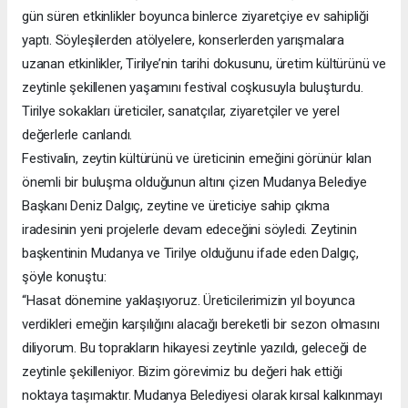
gün süren etkinlikler boyunca binlerce ziyaretçiye ev sahipliği
yaptı. Söyleşilerden atölyelere, konserlerden yarışmalara
uzanan etkinlikler, Tirilye’nin tarihi dokusunu, üretim kültürünü ve
zeytinle şekillenen yaşamını festival coşkusuyla buluşturdu.
Tirilye sokakları üreticiler, sanatçılar, ziyaretçiler ve yerel
değerlerle canlandı.
Festivalin, zeytin kültürünü ve üreticinin emeğini görünür kılan
önemli bir buluşma olduğunun altını çizen Mudanya Belediye
Başkanı Deniz Dalgıç, zeytine ve üreticiye sahip çıkma
iradesinin yeni projelerle devam edeceğini söyledi. Zeytinin
başkentinin Mudanya ve Tirilye olduğunu ifade eden Dalgıç,
şöyle konuştu:
“Hasat dönemine yaklaşıyoruz. Üreticilerimizin yıl boyunca
verdikleri emeğin karşılığını alacağı bereketli bir sezon olmasını
diliyorum. Bu toprakların hikayesi zeytinle yazıldı, geleceği de
zeytinle şekilleniyor. Bizim görevimiz bu değeri hak ettiği
noktaya taşımaktır. Mudanya Belediyesi olarak kırsal kalkınmayı