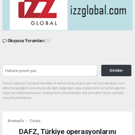
Okuyucu Yorumları
(0)
Gönder
Yorum yazarak Topluluk Kuralları’nı kabul etmiş bulunuyor ve hurnethaber.com
sitesine yaptığınız yorumunuzla ilgili doğrudan veya dolaylı tüm sorumluluğu tek
başınıza üstleniyorsunuz. Yazılan tüm yorumlardan site yönetimi hiçbir şekilde
sorumlu tutulamaz.
Anasayfa
Dünya
DAFZ, Türkiye operasyonlarını