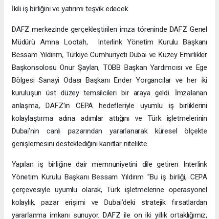
İkili iş birliğini ve yatırımı teşvik edecek
DAFZ merkezinde gerçekleştirilen imza töreninde DAFZ Genel
Müdürü Amna Lootah, Interlink Yönetim Kurulu Başkanı
Bessam Yıldırım, Türkiye Cumhuriyeti Dubai ve Kuzey Emirlikler
Başkonsolosu Onur Şaylan, TOBB Başkan Yardımcısı ve Ege
Bölgesi Sanayi Odası Başkanı Ender Yorgancılar ve her iki
kuruluşun üst düzey temsilcileri bir araya geldi. İmzalanan
anlaşma, DAFZ’ın CEPA hedefleriyle uyumlu iş birliklerini
kolaylaştırma adına adımlar attığını ve Türk işletmelerinin
Dubai’nin canlı pazarından yararlanarak küresel ölçekte
genişlemesini desteklediğini kanıtlar nitelikte.
Yapılan iş birliğine dair memnuniyetini dile getiren Interlink
Yönetim Kurulu Başkanı Bessam Yıldırım “Bu iş birliği, CEPA
çerçevesiyle uyumlu olarak, Türk işletmelerine operasyonel
kolaylık, pazar erişimi ve Dubai’deki stratejik fırsatlardan
yararlanma imkanı sunuyor. DAFZ ile on iki yıllık ortaklığımız,