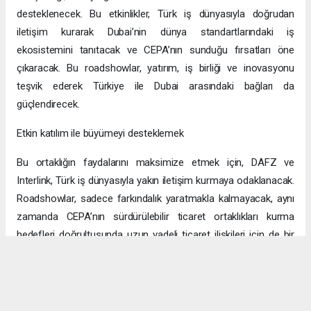
desteklenecek. Bu etkinlikler, Türk iş dünyasıyla doğrudan
iletişim kurarak Dubai’nin dünya standartlarındaki iş
ekosistemini tanıtacak ve CEPA’nın sunduğu fırsatları öne
çıkaracak. Bu roadshowlar, yatırım, iş birliği ve inovasyonu
teşvik ederek Türkiye ile Dubai arasındaki bağları da
güçlendirecek.
Etkin katılım ile büyümeyi desteklemek
Bu ortaklığın faydalarını maksimize etmek için, DAFZ ve
Interlink, Türk iş dünyasıyla yakın iletişim kurmaya odaklanacak.
Roadshowlar, sadece farkındalık yaratmakla kalmayacak, aynı
zamanda CEPA’nın sürdürülebilir ticaret ortaklıkları kurma
hedefleri doğrultusunda uzun vadeli ticaret ilişkileri için de bir
platform sağlayacak.
Uzun vadeli büyümeye yönelik ekonomik sinerjiler