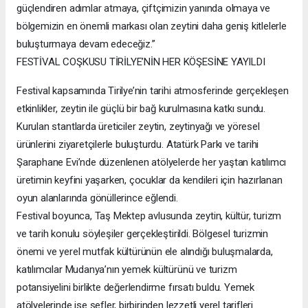
güçlendiren adımlar atmaya, çiftçimizin yanında olmaya ve
bölgemizin en önemli markası olan zeytini daha geniş kitlelerle
buluşturmaya devam edeceğiz.”
FESTİVAL COŞKUSU TİRİLYE’NİN HER KÖŞESİNE YAYILDI
Festival kapsamında Tirilye’nin tarihi atmosferinde gerçekleşen
etkinlikler, zeytin ile güçlü bir bağ kurulmasına katkı sundu.
Kurulan stantlarda üreticiler zeytin, zeytinyağı ve yöresel
ürünlerini ziyaretçilerle buluşturdu. Atatürk Parkı ve tarihi
Şaraphane Evi’nde düzenlenen atölyelerde her yaştan katılımcı
üretimin keyfini yaşarken, çocuklar da kendileri için hazırlanan
oyun alanlarında gönüllerince eğlendi.
Festival boyunca, Taş Mektep avlusunda zeytin, kültür, turizm
ve tarih konulu söyleşiler gerçekleştirildi. Bölgesel turizmin
önemi ve yerel mutfak kültürünün ele alındığı buluşmalarda,
katılımcılar Mudanya’nın yemek kültürünü ve turizm
potansiyelini birlikte değerlendirme fırsatı buldu. Yemek
atölyelerinde ise şefler, birbirinden lezzetli yerel tarifleri