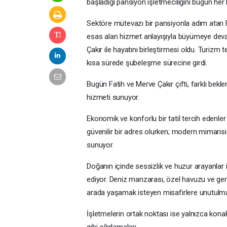
başladığı pansiyon işletmeciliğini bugün he
Sektöre mütevazı bir pansiyonla adım atan F
esas alan hizmet anlayışıyla büyümeye deva
Çakır ile hayatını birleştirmesi oldu. Turizm te
kısa sürede şubeleşme sürecine girdi.
Bugün Fatih ve Merve Çakır çifti, farklı bekle
hizmeti sunuyor.
Ekonomik ve konforlu bir tatil tercih edenle
güvenilir bir adres olurken; modern mimarisi 
sunuyor.
Doğanın içinde sessizlik ve huzur arayanlar 
ediyor. Deniz manzarası, özel havuzu ve geniş
arada yaşamak isteyen misafirlere unutulmaz
İşletmelerin ortak noktası ise yalnızca konakl
gibi ağırlamaları.