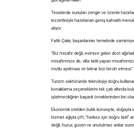
Tesislerde sunulan zengin ve özenle hazırlan
lezzetleriyle hazırlanan geniş kahvaltı menü
alıyor.
Fatih Çakır, başarılarının temelinde samimiye
"Biz misafir değil, evimize gelen dost ağır
misafirimize de, villa tatili yapan misafirim
mutlu ayrılması ve tekrar bizi tercih etmesi."
Turizm sektöründe teknolojiyi doğru kullanan,
konaklama seçeneklerini tek çatı altında bulu
işletmeciliğinin başarılı örneklerinden biri ola
Ekonomik otelden butik konsepte, doğayla iç
hizmet ağıyla çift, "herkes için doğru tatil" a
değil; huzur, güven ve unutulmaz anılar su