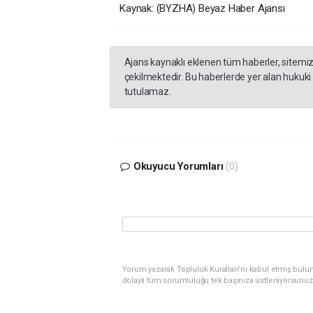
Kaynak: (BYZHA) Beyaz Haber Ajansı
Ajans kaynaklı eklenen tüm haberler, sitemi
çekilmektedir. Bu haberlerde yer alan hukuki
tutulamaz.
Okuyucu Yorumları
(0)
Yorum yazarak Topluluk Kuralları’nı kabul etmiş bulu
dolaylı tüm sorumluluğu tek başınıza üstleniyorsunuz