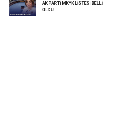
AK PARTİ MKYK LİSTESİ BELLİ
OLDU