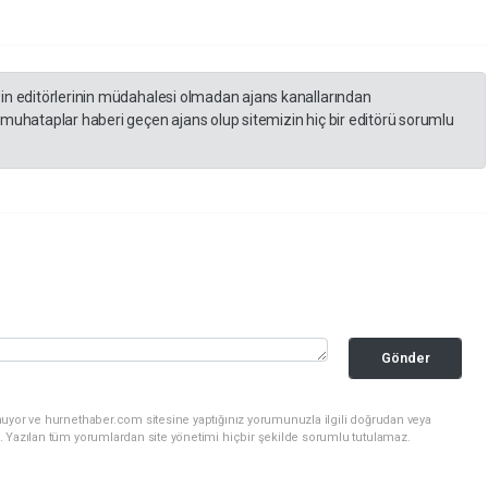
zin editörlerinin müdahalesi olmadan ajans kanallarından
 muhataplar haberi geçen ajans olup sitemizin hiç bir editörü sorumlu
Gönder
nuyor ve hurnethaber.com sitesine yaptığınız yorumunuzla ilgili doğrudan veya
. Yazılan tüm yorumlardan site yönetimi hiçbir şekilde sorumlu tutulamaz.