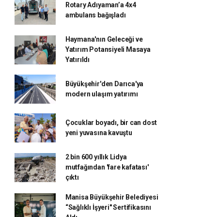
Rotary Adıyaman’a 4x4
ambulans bağışladı
Haymana'nın Geleceği ve
Yatırım Potansiyeli Masaya
Yatırıldı
Büyükşehir'den Darıca'ya
modern ulaşım yatırımı
Çocuklar boyadı, bir can dost
yeni yuvasına kavuştu
2 bin 600 yıllık Lidya
mutfağından 'fare kafatası'
çıktı
Manisa Büyükşehir Belediyesi
“Sağlıklı İşyeri" Sertifikasını