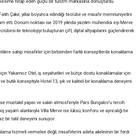
r kesime hitap eden güçlü bir turizm markasına dönüştürdü.
atih Çakır, yıllar boyunca edindiği tecrübe ve misafir memnuniyetini
m etti. Dönüm noktası ise 2019 yılında yazılım mühendisi eşi Merve
crübesi ile teknolojiyi buluşturan çift, dijital altyapılarını güçlendirerek
ntilere sahip misafirler için birbirinden farklı konseptlerde konaklama
r için Yakamoz Otel, iş seyahatleri ve bütçe dostu konaklamalar için
ve butik konseptiyle Hotel 13, şık ve kaliteli bir konaklama deneyimi
ise müstakil yapısı ve sakin atmosferiyle Pars Bungalov'u tercih
 yaşam alanlarıyla Villa Merve ise lüksü, konforu ve ayrıcalığı bir
 bir tatil deneyimi sunuyor.
ama hizmeti vermeleri değil; misafirlerini adeta ailelerinin bir ferdi