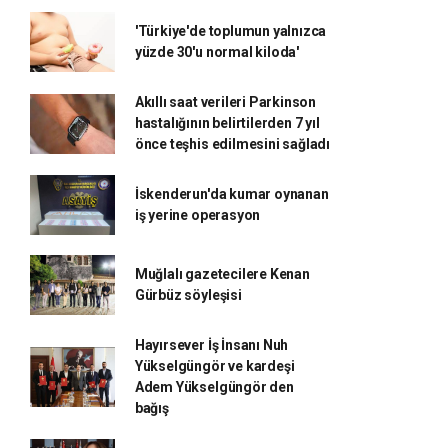
'Türkiye'de toplumun yalnızca
yüzde 30'u normal kiloda'
Akıllı saat verileri Parkinson
hastalığının belirtilerden 7 yıl
önce teşhis edilmesini sağladı
İskenderun'da kumar oynanan
iş yerine operasyon
Muğlalı gazetecilere Kenan
Gürbüz söyleşisi
Hayırsever İş İnsanı Nuh
Yükselgüngör ve kardeşi
Adem Yükselgüngör den
bağış