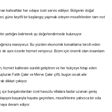
an kahvaltılar her odaya özel servis ediliyor. Bölgenin doğal
leri, güne keyifli bir başlangıç yapmak isteyen misafirlerden tam not
tin yattığını belirterek şu değerlendirmede bulunuyor:
ladığımıza inanıyoruz. Bu yüzden ekonomik konaklama tercih eden
ize de aynı özenle hizmet veriyoruz. Bizim için önemli olan insanların
 hizmet kalitesini sürekli geliştiren ve her bütçeye hitap eden
şturan Fatih Çakır ve Merve Çakır çifti, bugün sıcak aile
rak dikkat çekiyor.
 içe bungalovlardan özel havuzlu villalara kadar uzanan geniş
nlayışını başarıyla hayata geçirirken, misafirlerine yalnızca bir oda
nmaya devam ediyor.