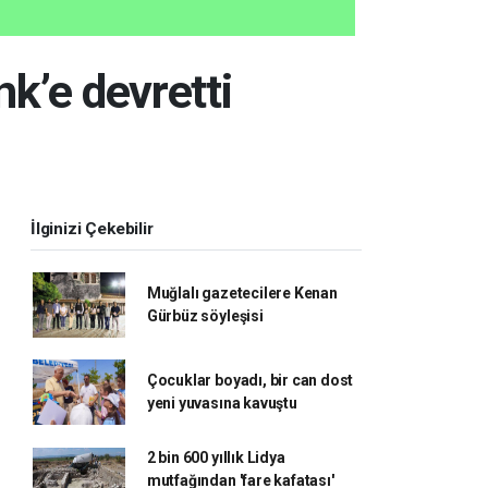
nk’e devretti
İlginizi Çekebilir
Muğlalı gazetecilere Kenan
Gürbüz söyleşisi
Çocuklar boyadı, bir can dost
yeni yuvasına kavuştu
2 bin 600 yıllık Lidya
mutfağından 'fare kafatası'