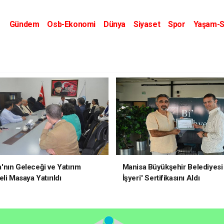
Gündem
Osb-Ekonomi
Dünya
Siyaset
Spor
Yaşam-S
Kripto Dünyası
Kültür-Sanat
Eğitim
nın Geleceği ve Yatırım
Manisa Büyükşehir Belediyesi 
li Masaya Yatırıldı
İşyeri" Sertifikasını Aldı