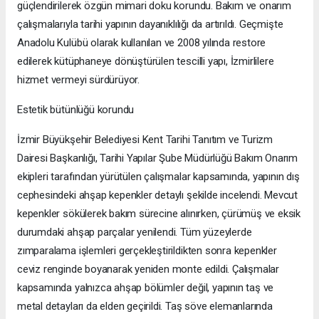
güçlendirilerek özgün mimari doku korundu. Bakım ve onarım
çalışmalarıyla tarihi yapının dayanıklılığı da artırıldı. Geçmişte
Anadolu Kulübü olarak kullanılan ve 2008 yılında restore
edilerek kütüphaneye dönüştürülen tescilli yapı, İzmirlilere
hizmet vermeyi sürdürüyor.
Estetik bütünlüğü korundu
İzmir Büyükşehir Belediyesi Kent Tarihi Tanıtım ve Turizm
Dairesi Başkanlığı, Tarihi Yapılar Şube Müdürlüğü Bakım Onarım
ekipleri tarafından yürütülen çalışmalar kapsamında, yapının dış
cephesindeki ahşap kepenkler detaylı şekilde incelendi. Mevcut
kepenkler sökülerek bakım sürecine alınırken, çürümüş ve eksik
durumdaki ahşap parçalar yenilendi. Tüm yüzeylerde
zımparalama işlemleri gerçekleştirildikten sonra kepenkler
ceviz renginde boyanarak yeniden monte edildi. Çalışmalar
kapsamında yalnızca ahşap bölümler değil, yapının taş ve
metal detayları da elden geçirildi. Taş söve elemanlarında