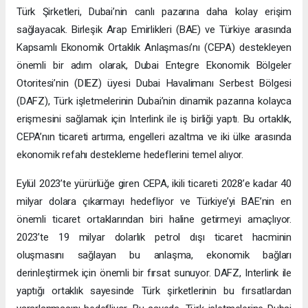
Türk Şirketleri, Dubai’nin canlı pazarına daha kolay erişim
sağlayacak. Birleşik Arap Emirlikleri (BAE) ve Türkiye arasında
Kapsamlı Ekonomik Ortaklık Anlaşması’nı (CEPA) destekleyen
önemli bir adım olarak, Dubai Entegre Ekonomik Bölgeler
Otoritesi’nin (DIEZ) üyesi Dubai Havalimanı Serbest Bölgesi
(DAFZ), Türk işletmelerinin Dubai’nin dinamik pazarına kolayca
erişmesini sağlamak için Interlink ile iş birliği yaptı. Bu ortaklık,
CEPA’nın ticareti artırma, engelleri azaltma ve iki ülke arasında
ekonomik refahı destekleme hedeflerini temel alıyor.
Eylül 2023’te yürürlüğe giren CEPA, ikili ticareti 2028’e kadar 40
milyar dolara çıkarmayı hedefliyor ve Türkiye’yi BAE’nin en
önemli ticaret ortaklarından biri haline getirmeyi amaçlıyor.
2023’te 19 milyar dolarlık petrol dışı ticaret hacminin
oluşmasını sağlayan bu anlaşma, ekonomik bağları
derinleştirmek için önemli bir fırsat sunuyor. DAFZ, Interlink ile
yaptığı ortaklık sayesinde Türk şirketlerinin bu fırsatlardan