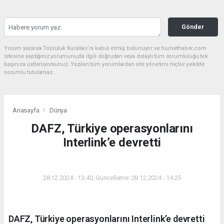
Gönder
Yorum yazarak Topluluk Kuralları’nı kabul etmiş bulunuyor ve hurnethaber.com
sitesine yaptığınız yorumunuzla ilgili doğrudan veya dolaylı tüm sorumluluğu tek
başınıza üstleniyorsunuz. Yazılan tüm yorumlardan site yönetimi hiçbir şekilde
sorumlu tutulamaz.
Anasayfa
Dünya
DAFZ, Türkiye operasyonlarını
Interlink’e devretti
DÜNYA
28.12.2024 - 13:40, Güncelleme: 28.12.2024 - 14:25
DAFZ, Türkiye operasyonlarını Interlink’e devretti