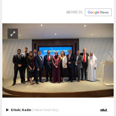
ABONE OL
Erkek
|
Kadın
(Haberi Sesli Oku)