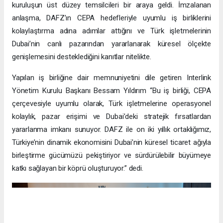
kuruluşun üst düzey temsilcileri bir araya geldi. İmzalanan
anlaşma, DAFZ’ın CEPA hedefleriyle uyumlu iş birliklerini
kolaylaştırma adına adımlar attığını ve Türk işletmelerinin
Dubai’nin canlı pazarından yararlanarak küresel ölçekte
genişlemesini desteklediğini kanıtlar nitelikte.
Yapılan iş birliğine dair memnuniyetini dile getiren Interlink
Yönetim Kurulu Başkanı Bessam Yıldırım “Bu iş birliği, CEPA
çerçevesiyle uyumlu olarak, Türk işletmelerine operasyonel
kolaylık, pazar erişimi ve Dubai’deki stratejik fırsatlardan
yararlanma imkanı sunuyor. DAFZ ile on iki yıllık ortaklığımız,
Türkiye’nin dinamik ekonomisini Dubai’nin küresel ticaret ağıyla
birleştirme gücümüzü pekiştiriyor ve sürdürülebilir büyümeye
katkı sağlayan bir köprü oluşturuyor.” dedi.