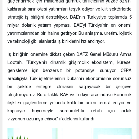
güçlendirmek için mallardaki gümrük tarifelerinin yüzde 82’sini
kaldırarak sınır ötesi yatırımları teşvik ediyor ve kilit sektörlerde
stratejik iş birliğini destekliyor. BAE’nin Türkiye’ye toplamda 5
milyar dolarlık yatırım yapması, BAE’yi Türkiye’nin en önemli
yatırımcılarından biri haline getiriyor. Bu anlaşma, üretim, lojistik
ve teknoloji gibi alanlarda iş birliklerini hızlandırıyor.
İş birliğinin önemine dikkat çeken DAFZ Genel Müdürü Amna
Lootah, “Türkiye’nin dinamik girişimcilik ekosistemi, küresel
genişleme için benzersiz bir potansiyel sunuyor. CEPA
aracılığıyla Türk işletmelerinin Dubai’nin ekonomisine sorunsuz
bir şekilde entegre olmasını sağlayacak bir çerçeve
oluşturuyoruz. Bu ortaklık, BAE ve Türkiye arasındaki ekonomik
ilişkileri güçlendirme yolunda kritik bir adımı temsil ediyor ve
kapsayıcı büyümeyle sürdürülebilir refah için ortak
vizyonumuzu inşa ediyor.” ifadelerini kullandı.