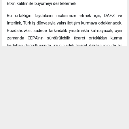
Etkin katılım ile büyümeyi desteklemek
Bu ortaklığın faydalarını maksimize etmek için, DAFZ ve
Interlink, Türk iş dünyasıyla yakın iletişim kurmaya odaklanacak.
Roadshowlar, sadece farkındalık yaratmakla kalmayacak, aynı
zamanda CEPA’nın sürdürülebilir ticaret ortaklıkları kurma
hedefleri doğrultusunda uzun vadeli ticaret ilişkileri için de bir
platform sağlayacak.
Uzun vadeli büyümeye yönelik ekonomik sinerjiler
CEPA ile enerji, üretim ve lojistik dahil birçok sektörde
öngörülen hızlı büyümeyle ikili ticaret ve yatırımlar için sağlam
bir temel oluşturuluyor. DAFZ’ın Türkiye operasyonlarını
Interlink’e devretmesi, iki ülkenin işletmelerinin rekabetçi küresel
arenada başarılı olmasını amaçlarken, DAFZ’ın küresel
ekonomide iş birliği kolaylaştırıcısı rolünü de pekiştiriyor.
Hibya Haber Ajansı