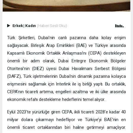
Erkek
|
Kadın
(Haberi Sesli Oku)
Türk Şirketleri, Dubai’nin canlı pazarına daha kolay erişim
sağlayacak. Birleşik Arap Emirlikleri (BAE) ve Türkiye arasında
Kapsamlı Ekonomik Ortaklık Anlaşması’nı (CEPA) destekleyen
önemli bir adım olarak, Dubai Entegre Ekonomik Bölgeler
Otoritesi’nin (DIEZ) üyesi Dubai Havalimanı Serbest Bölgesi
(DAFZ), Türk işletmelerinin Dubai’nin dinamik pazarına kolayca
erişmesini sağlamak için Interlink ile iş birliği yaptı. Bu ortaklık,
CEPA’nın ticareti artırma, engelleri azaltma ve iki ülke arasında
ekonomik refahı destekleme hedeflerini temel alıyor.
Eylül 2023’te yürürlüğe giren CEPA, ikili ticareti 2028’e kadar 40
milyar dolara çıkarmayı hedefliyor ve Türkiye’yi BAE’nin en
önemli ticaret ortaklarından biri haline getirmeyi amaçlıyor.