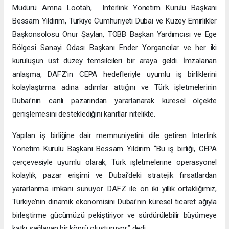
Müdürü Amna Lootah, Interlink Yönetim Kurulu Başkanı
Bessam Yıldırım, Türkiye Cumhuriyeti Dubai ve Kuzey Emirlikler
Başkonsolosu Onur Şaylan, TOBB Başkan Yardımcısı ve Ege
Bölgesi Sanayi Odası Başkanı Ender Yorgancılar ve her iki
kuruluşun üst düzey temsilcileri bir araya geldi. İmzalanan
anlaşma, DAFZ’ın CEPA hedefleriyle uyumlu iş birliklerini
kolaylaştırma adına adımlar attığını ve Türk işletmelerinin
Dubai’nin canlı pazarından yararlanarak küresel ölçekte
genişlemesini desteklediğini kanıtlar nitelikte.
Yapılan iş birliğine dair memnuniyetini dile getiren Interlink
Yönetim Kurulu Başkanı Bessam Yıldırım “Bu iş birliği, CEPA
çerçevesiyle uyumlu olarak, Türk işletmelerine operasyonel
kolaylık, pazar erişimi ve Dubai’deki stratejik fırsatlardan
yararlanma imkanı sunuyor. DAFZ ile on iki yıllık ortaklığımız,
Türkiye’nin dinamik ekonomisini Dubai’nin küresel ticaret ağıyla
birleştirme gücümüzü pekiştiriyor ve sürdürülebilir büyümeye
katkı sağlayan bir köprü oluşturuyor.” dedi.