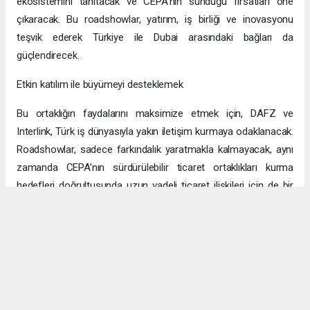
ekosistemini tanıtacak ve CEPA’nın sunduğu fırsatları öne
çıkaracak. Bu roadshowlar, yatırım, iş birliği ve inovasyonu
teşvik ederek Türkiye ile Dubai arasındaki bağları da
güçlendirecek.
Etkin katılım ile büyümeyi desteklemek
Bu ortaklığın faydalarını maksimize etmek için, DAFZ ve
Interlink, Türk iş dünyasıyla yakın iletişim kurmaya odaklanacak.
Roadshowlar, sadece farkındalık yaratmakla kalmayacak, aynı
zamanda CEPA’nın sürdürülebilir ticaret ortaklıkları kurma
hedefleri doğrultusunda uzun vadeli ticaret ilişkileri için de bir
platform sağlayacak.
Uzun vadeli büyümeye yönelik ekonomik sinerjiler
CEPA ile enerji, üretim ve lojistik dahil birçok sektörde
öngörülen hızlı büyümeyle ikili ticaret ve yatırımlar için sağlam
bir temel oluşturuluyor. DAFZ’ın Türkiye operasyonlarını