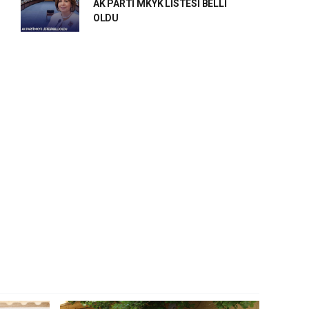
AK PARTİ MKYK LİSTESİ BELLİ
OLDU