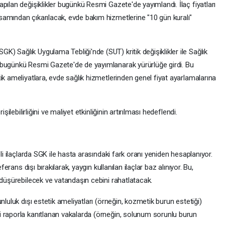
pılan değişiklikler bugünkü Resmi Gazete'de yayımlandı. İlaç fiyatları
amından çıkarılacak, evde bakım hizmetlerine "10 gün kuralı"
 Sağlık Uygulama Tebliği'nde (SUT) kritik değişiklikler ile Sağlık
 bugünkü Resmi Gazete'de de yayımlanarak yürürlüğe girdi. Bu
ik ameliyatlara, evde sağlık hizmetlerinden genel fiyat ayarlamalarına
şilebilirliğini ve maliyet etkinliğinin artırılması hedeflendi.
eli ilaçlarda SGK ile hasta arasındaki fark oranı yeniden hesaplanıyor.
ferans dışı bırakılarak, yaygın kullanılan ilaçlar baz alınıyor. Bu,
 düşürebilecek ve vatandaşın cebini rahatlatacak.
nluluk dışı estetik ameliyatları (örneğin, kozmetik burun estetiği)
 raporla kanıtlanan vakalarda (örneğin, solunum sorunlu burun