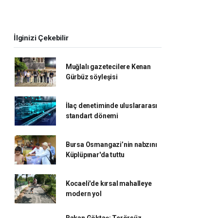
İlginizi Çekebilir
Muğlalı gazetecilere Kenan
Gürbüz söyleşisi
İlaç denetiminde uluslararası
standart dönemi
Bursa Osmangazi’nin nabzını
Küplüpınar'da tuttu
Kocaeli'de kırsal mahalleye
modern yol
Bakan Göktaş: Terörsüz