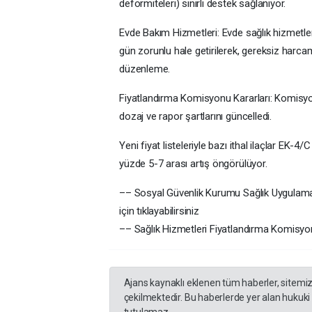
deformiteleri) sınırlı destek sağlanıyor.
Evde Bakım Hizmetleri: Evde sağlık hizmetleri 
gün zorunlu hale getirilerek, gereksiz harcam
düzenleme.
Fiyatlandırma Komisyonu Kararları: Komisyon, b
dozaj ve rapor şartlarını güncelledi.
Yeni fiyat listeleriyle bazı ithal ilaçlar EK-
yüzde 5-7 arası artış öngörülüyor.
–– Sosyal Güvenlik Kurumu Sağlık Uygulama T
için tıklayabilirsiniz
–– Sağlık Hizmetleri Fiyatlandırma Komisyonu
Ajans kaynaklı eklenen tüm haberler, sitemi
çekilmektedir. Bu haberlerde yer alan hukuki