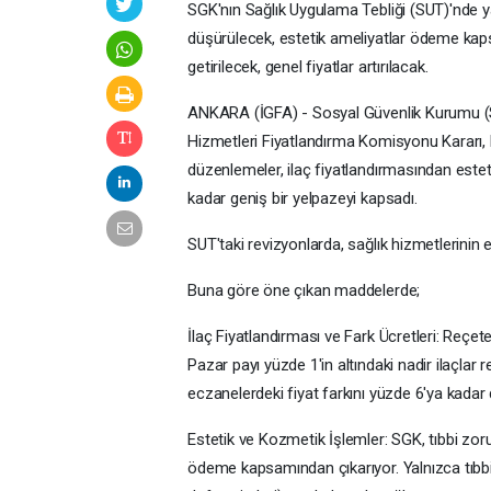
SGK'nın Sağlık Uygulama Tebliği (SUT)'nde ya
düşürülecek, estetik ameliyatlar ödeme kaps
getirilecek, genel fiyatlar artırılacak.
ANKARA (İGFA) - Sosyal Güvenlik Kurumu (SGK)
Hizmetleri Fiyatlandırma Komisyonu Kararı,
düzenlemeler, ilaç fiyatlandırmasından estet
kadar geniş bir yelpazeyi kapsadı.
SUT'taki revizyonlarda, sağlık hizmetlerinin eri
Buna göre öne çıkan maddelerde;
İlaç Fiyatlandırması ve Fark Ücretleri: Reçet
Pazar payı yüzde 1'in altındaki nadir ilaçlar re
eczanelerdeki fiyat farkını yüzde 6'ya kadar
Estetik ve Kozmetik İşlemler: SGK, tıbbi zoru
ödeme kapsamından çıkarıyor. Yalnızca tıbbi