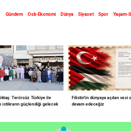
Gündem
Osb-Ekonomi
Dünya
Siyaset
Spor
Yaşam-S
Kripto Dünyası
Kültür-Sanat
Eğitim
ktaş: Terörsüz Türkiye ile
Filistin'in dünyaya açılan sesi
e istikrarın güçlendiği gelecek
devam edeceğiz
oruz