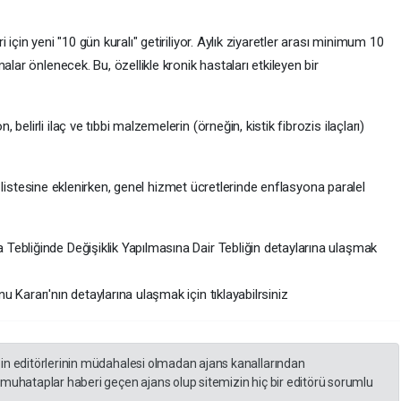
için yeni "10 gün kuralı" getiriliyor. Aylık ziyaretler arası minimum 10
alar önlenecek. Bu, özellikle kronik hastaları etkileyen bir
elirli ilaç ve tıbbi malzemelerin (örneğin, kistik fibrozis ilaçları)
4/C listesine eklenirken, genel hizmet ücretlerinde enflasyona paralel
ebliğinde Değişiklik Yapılmasına Dair Tebliğin detaylarına ulaşmak
 Kararı'nın detaylarına ulaşmak için tıklayabilrsiniz
zin editörlerinin müdahalesi olmadan ajans kanallarından
 muhataplar haberi geçen ajans olup sitemizin hiç bir editörü sorumlu