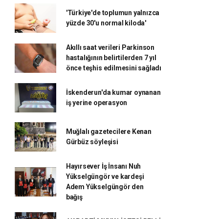
'Türkiye'de toplumun yalnızca
yüzde 30'u normal kiloda'
Akıllı saat verileri Parkinson
hastalığının belirtilerden 7 yıl
önce teşhis edilmesini sağladı
İskenderun'da kumar oynanan
iş yerine operasyon
Muğlalı gazetecilere Kenan
Gürbüz söyleşisi
Hayırsever İş İnsanı Nuh
Yükselgüngör ve kardeşi
Adem Yükselgüngör den
bağış