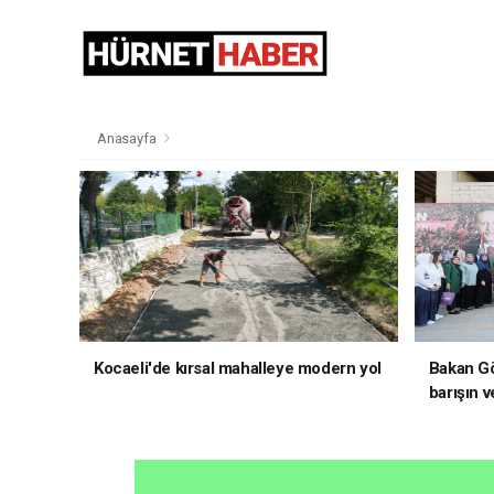
Anasayfa
Kocaeli'de kırsal mahalleye modern yol
Bakan Gö
barışın v
hedefliy