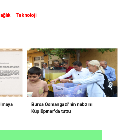
ağlık
Teknoloji
 olmaya
Bursa Osmangazi’nin nabzını
Küplüpınar'da tuttu