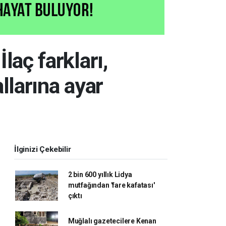
laç farkları,
llarına ayar
İlginizi Çekebilir
2 bin 600 yıllık Lidya
mutfağından 'fare kafatası'
çıktı
Muğlalı gazetecilere Kenan