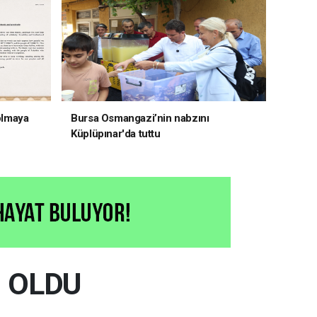
 olmaya
Bursa Osmangazi’nin nabzını
Küplüpınar'da tuttu
İ OLDU