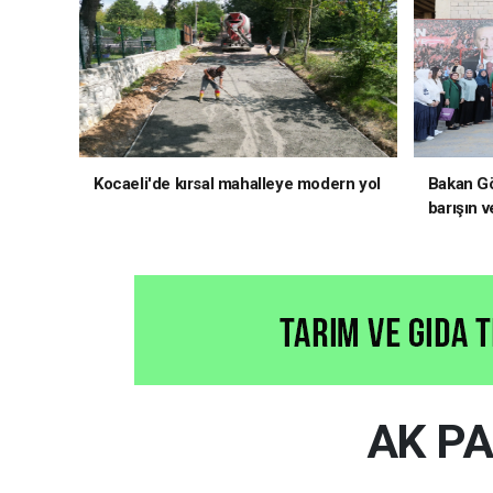
Kocaeli'de kırsal mahalleye modern yol
Bakan Gö
barışın v
hedefliy
AK PA