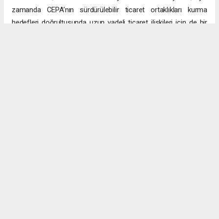
zamanda CEPA’nın sürdürülebilir ticaret ortaklıkları kurma
hedefleri doğrultusunda uzun vadeli ticaret ilişkileri için de bir
platform sağlayacak.
Uzun vadeli büyümeye yönelik ekonomik sinerjiler
CEPA ile enerji, üretim ve lojistik dahil birçok sektörde
öngörülen hızlı büyümeyle ikili ticaret ve yatırımlar için sağlam
bir temel oluşturuluyor. DAFZ’ın Türkiye operasyonlarını
Interlink’e devretmesi, iki ülkenin işletmelerinin rekabetçi küresel
arenada başarılı olmasını amaçlarken, DAFZ’ın küresel
ekonomide iş birliği kolaylaştırıcısı rolünü de pekiştiriyor.
Hibya Haber Ajansı