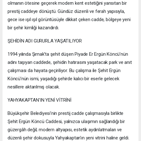
olmanın ötesine geçerek modern kent estetiğini yansıtan bir
prestij caddeye dönüştü. Gündüz düzenli ve ferah yapısıyla,
gece ise ışıl ışıl görüntüsüyle dikkat çeken cadde, bölgeye yeni
bir şehir kimliği kazandırdı.
ŞEHİDİN ADI GURURLA YAŞATILIYOR
1994 yılında Şırnak’ta şehit düşen Piyade Er Ergün Köncü’nün
adını taşıyan caddede, şehidin hatırasını yaşatacak park ve anıt
çalışması da hayata geçiriliyor. Bu çalışma ile Şehit Ergün
Köncü’nün ismi, yaşadığı şehirde kalıcı bir eserle gelecek
nesillere aktarılmış olacak.
YAHYAKAPTAN’IN YENİ VİTRİNİ
Büyükşehir Belediyesi’nin prestij cadde çalışmasıyla birlikte
Şehit Ergün Köncü Caddesi, yalnızca ulaşımın sağlandığı bir
güzergâh değil; modern altyapısı, estetik aydınlatmaları ve
düzenli şehir dokusuyla Yahyakaptan’ın yeni vitrini haline geldi.