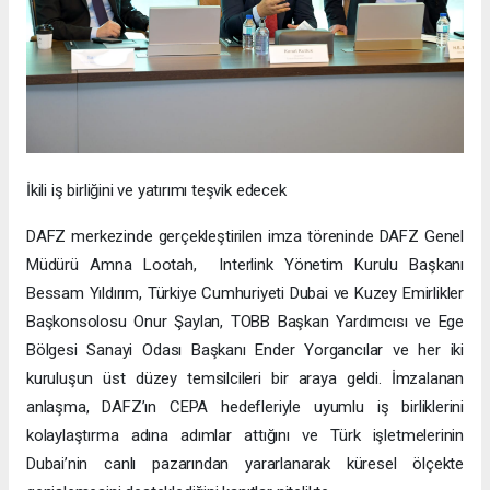
İkili iş birliğini ve yatırımı teşvik edecek
DAFZ merkezinde gerçekleştirilen imza töreninde DAFZ Genel
Müdürü Amna Lootah, Interlink Yönetim Kurulu Başkanı
Bessam Yıldırım, Türkiye Cumhuriyeti Dubai ve Kuzey Emirlikler
Başkonsolosu Onur Şaylan, TOBB Başkan Yardımcısı ve Ege
Bölgesi Sanayi Odası Başkanı Ender Yorgancılar ve her iki
kuruluşun üst düzey temsilcileri bir araya geldi. İmzalanan
anlaşma, DAFZ’ın CEPA hedefleriyle uyumlu iş birliklerini
kolaylaştırma adına adımlar attığını ve Türk işletmelerinin
Dubai’nin canlı pazarından yararlanarak küresel ölçekte