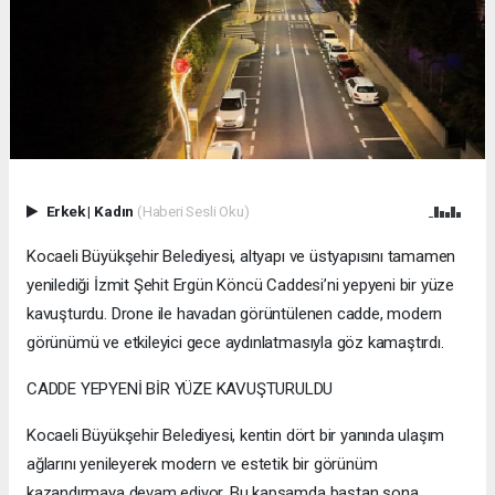
Erkek
|
Kadın
(Haberi Sesli Oku)
Kocaeli Büyükşehir Belediyesi, altyapı ve üstyapısını tamamen
yenilediği İzmit Şehit Ergün Köncü Caddesi’ni yepyeni bir yüze
kavuşturdu. Drone ile havadan görüntülenen cadde, modern
görünümü ve etkileyici gece aydınlatmasıyla göz kamaştırdı.
CADDE YEPYENİ BİR YÜZE KAVUŞTURULDU
Kocaeli Büyükşehir Belediyesi, kentin dört bir yanında ulaşım
ağlarını yenileyerek modern ve estetik bir görünüm
kazandırmaya devam ediyor. Bu kapsamda baştan sona