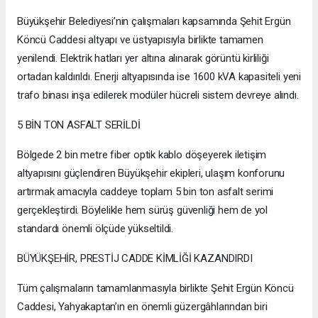
Büyükşehir Belediyesi’nin çalışmaları kapsamında Şehit Ergün
Köncü Caddesi altyapı ve üstyapısıyla birlikte tamamen
yenilendi. Elektrik hatları yer altına alınarak görüntü kirliliği
ortadan kaldırıldı. Enerji altyapısında ise 1600 kVA kapasiteli yeni
trafo binası inşa edilerek modüler hücreli sistem devreye alındı.
5 BİN TON ASFALT SERİLDİ
Bölgede 2 bin metre fiber optik kablo döşeyerek iletişim
altyapısını güçlendiren Büyükşehir ekipleri, ulaşım konforunu
artırmak amacıyla caddeye toplam 5 bin ton asfalt serimi
gerçekleştirdi. Böylelikle hem sürüş güvenliği hem de yol
standardı önemli ölçüde yükseltildi.
BÜYÜKŞEHİR, PRESTİJ CADDE KİMLİĞİ KAZANDIRDI
Tüm çalışmaların tamamlanmasıyla birlikte Şehit Ergün Köncü
Caddesi, Yahyakaptan’ın en önemli güzergâhlarından biri