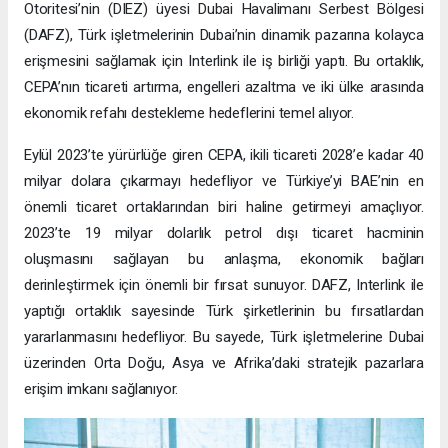
Otoritesi’nin (DIEZ) üyesi Dubai Havalimanı Serbest Bölgesi
(DAFZ), Türk işletmelerinin Dubai’nin dinamik pazarına kolayca
erişmesini sağlamak için Interlink ile iş birliği yaptı. Bu ortaklık,
CEPA’nın ticareti artırma, engelleri azaltma ve iki ülke arasında
ekonomik refahı destekleme hedeflerini temel alıyor.
Eylül 2023’te yürürlüğe giren CEPA, ikili ticareti 2028’e kadar 40
milyar dolara çıkarmayı hedefliyor ve Türkiye’yi BAE’nin en
önemli ticaret ortaklarından biri haline getirmeyi amaçlıyor.
2023’te 19 milyar dolarlık petrol dışı ticaret hacminin
oluşmasını sağlayan bu anlaşma, ekonomik bağları
derinleştirmek için önemli bir fırsat sunuyor. DAFZ, Interlink ile
yaptığı ortaklık sayesinde Türk şirketlerinin bu fırsatlardan
yararlanmasını hedefliyor. Bu sayede, Türk işletmelerine Dubai
üzerinden Orta Doğu, Asya ve Afrika’daki stratejik pazarlara
erişim imkanı sağlanıyor.