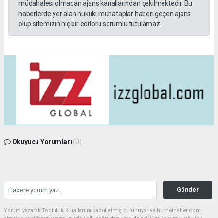
müdahalesi olmadan ajans kanallarından çekilmektedir. Bu
haberlerde yer alan hukuki muhataplar haberi geçen ajans
olup sitemizin hiç bir editörü sorumlu tutulamaz.
Okuyucu Yorumları
(0)
Gönder
Yorum yazarak Topluluk Kuralları’nı kabul etmiş bulunuyor ve hurnethaber.com