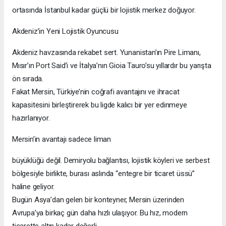
ortasında İstanbul kadar güçlü bir lojistik merkez doğuyor.
Akdeniz’in Yeni Lojistik Oyuncusu
Akdeniz havzasında rekabet sert. Yunanistan’ın Pire Limanı,
Mısır’ın Port Said’i ve İtalya’nın Gioia Tauro’su yıllardır bu yarışta
ön sırada.
Fakat Mersin, Türkiye’nin coğrafi avantajını ve ihracat
kapasitesini birleştirerek bu ligde kalıcı bir yer edinmeye
hazırlanıyor.
Mersin’in avantajı sadece liman
büyüklüğü değil. Demiryolu bağlantısı, lojistik köyleri ve serbest
bölgesiyle birlikte, burası aslında “entegre bir ticaret üssü”
haline geliyor.
Bugün Asya’dan gelen bir konteyner, Mersin üzerinden
Avrupa’ya birkaç gün daha hızlı ulaşıyor. Bu hız, modern
ticarette altın kadar değerli.