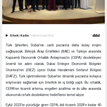
Erkek
|
Kadın
(Haberi Sesli Oku)
Türk Şirketleri, Dubai’nin canlı pazarına daha kolay erişim
sağlayacak. Birleşik Arap Emirlikleri (BAE) ve Türkiye arasında
Kapsamlı Ekonomik Ortaklık Anlaşması’nı (CEPA) destekleyen
önemli bir adım olarak, Dubai Entegre Ekonomik Bölgeler
Otoritesi’nin (DIEZ) üyesi Dubai Havalimanı Serbest Bölgesi
(DAFZ), Türk işletmelerinin Dubai’nin dinamik pazarına kolayca
erişmesini sağlamak için Interlink ile iş birliği yaptı. Bu ortaklık,
CEPA’nın ticareti artırma, engelleri azaltma ve iki ülke arasında
ekonomik refahı destekleme hedeflerini temel alıyor.
Eylül 2023’te yürürlüğe giren CEPA, ikili ticareti 2028’e kadar 40