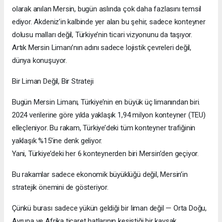
olarak anılan Mersin, bugün aslında çok daha fazlasını temsil
ediyor. Akdeniz’in kalbinde yer alan bu şehir, sadece konteyner
dolusu malları değil, Türkiye’nin ticari vizyonunu da taşıyor.
Artık Mersin Limanı’nın adını sadece lojistik çevreleri değil,
dünya konuşuyor.
Bir Liman Değil, Bir Strateji
Bugün Mersin Limanı, Türkiye’nin en büyük üç limanından biri.
2024 verilerine göre yılda yaklaşık 1,94 milyon konteyner (TEU)
elleçleniyor. Bu rakam, Türkiye’deki tüm konteyner trafiğinin
yaklaşık %15’ine denk geliyor.
Yani, Türkiye’deki her 6 konteynerden biri Mersin’den geçiyor.
Bu rakamlar sadece ekonomik büyüklüğü değil, Mersin’in
stratejik önemini de gösteriyor.
Çünkü burası sadece yükün geldiği bir liman değil — Orta Doğu,
Avrupa ve Afrika ticaret hatlarının kesiştiği bir kavşak.