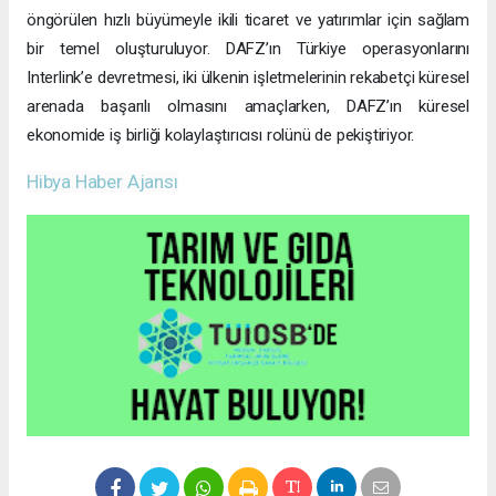
öngörülen hızlı büyümeyle ikili ticaret ve yatırımlar için sağlam
bir temel oluşturuluyor. DAFZ’ın Türkiye operasyonlarını
Interlink’e devretmesi, iki ülkenin işletmelerinin rekabetçi küresel
arenada başarılı olmasını amaçlarken, DAFZ’ın küresel
ekonomide iş birliği kolaylaştırıcısı rolünü de pekiştiriyor.
Hibya Haber Ajansı