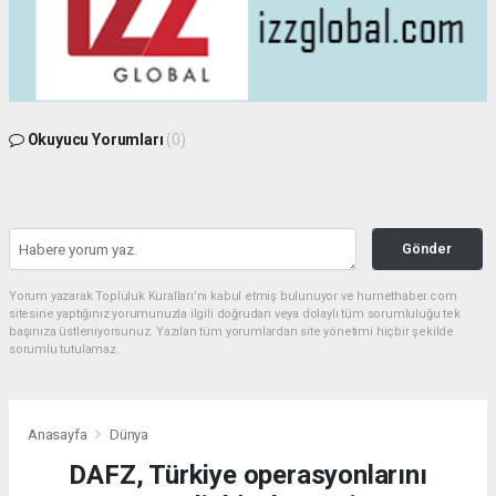
Okuyucu Yorumları
(0)
Gönder
Yorum yazarak Topluluk Kuralları’nı kabul etmiş bulunuyor ve hurnethaber.com
sitesine yaptığınız yorumunuzla ilgili doğrudan veya dolaylı tüm sorumluluğu tek
başınıza üstleniyorsunuz. Yazılan tüm yorumlardan site yönetimi hiçbir şekilde
sorumlu tutulamaz.
Anasayfa
Dünya
DAFZ, Türkiye operasyonlarını