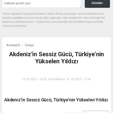
Gönder
Yorum yazarak Topluluk Kuralları’nı kabul etmiş bulunuyor ve hurnethaber.com
sitesine yaptığınız yorumunuzla ilgili doğrudan veya dolaylı tüm sorumluluğu tek
başınıza üstleniyorsunuz. Yazılan tüm yorumlardan site yönetimi hiçbir şekilde
sorumlu tutulamaz.
Anasayfa
Dünya
Akdeniz’in Sessiz Gücü, Türkiye’nin
Yükselen Yıldızı
DÜNYA
13.10.2025 - 16:53, Güncelleme: 13.10.2025 - 17:41
Akdeniz’in Sessiz Gücü, Türkiye’nin Yükselen Yıldızı