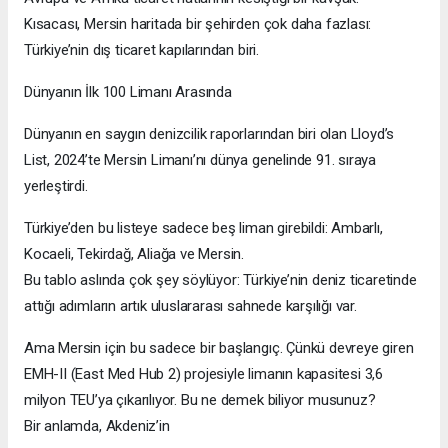
Kısacası, Mersin haritada bir şehirden çok daha fazlası:
Türkiye’nin dış ticaret kapılarından biri.
Dünyanın İlk 100 Limanı Arasında
Dünyanın en saygın denizcilik raporlarından biri olan Lloyd’s
List, 2024’te Mersin Limanı’nı dünya genelinde 91. sıraya
yerleştirdi.
Türkiye’den bu listeye sadece beş liman girebildi: Ambarlı,
Kocaeli, Tekirdağ, Aliağa ve Mersin.
Bu tablo aslında çok şey söylüyor: Türkiye’nin deniz ticaretinde
attığı adımların artık uluslararası sahnede karşılığı var.
Ama Mersin için bu sadece bir başlangıç. Çünkü devreye giren
EMH-II (East Med Hub 2) projesiyle limanın kapasitesi 3,6
milyon TEU’ya çıkarılıyor. Bu ne demek biliyor musunuz?
Bir anlamda, Akdeniz’in