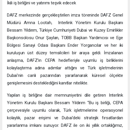
İkili iş birliğini ve yatırımı teşvik edecek
DAFZ merkezinde gerçekleştirilen imza töreninde DAFZ Genel
Müdürü Amna Lootah, Interlink Yönetim Kurulu Başkanı
Bessam Yıldırım, Türkiye Cumhuriyeti Dubai ve Kuzey Emirlikler
Başkonsolosu Onur Şaylan, TOBB Başkan Yardımcısı ve Ege
Bölgesi Sanayi Odası Başkanı Ender Yorgancılar ve her iki
kuruluşun üst düzey temsilcileri bir araya geldi. İmzalanan
anlaşma, DAFZ’ın CEPA hedefleriyle uyumlu iş birliklerini
kolaylaştırma adına adımlar attığını ve Türk işletmelerinin
Dubai’nin canlı pazarından yararlanarak küresel ölçekte
genişlemesini desteklediğini kanıtlar nitelikte.
Yapılan iş birliğine dair memnuniyetini dile getiren Interlink
Yönetim Kurulu Başkanı Bessam Yıldırım “Bu iş birliği, CEPA
çerçevesiyle uyumlu olarak, Türk işletmelerine operasyonel
kolaylık, pazar erişimi ve Dubai’deki stratejik fırsatlardan
yararlanma imkanı sunuyor. DAFZ ile on iki yıllık ortaklığımız,