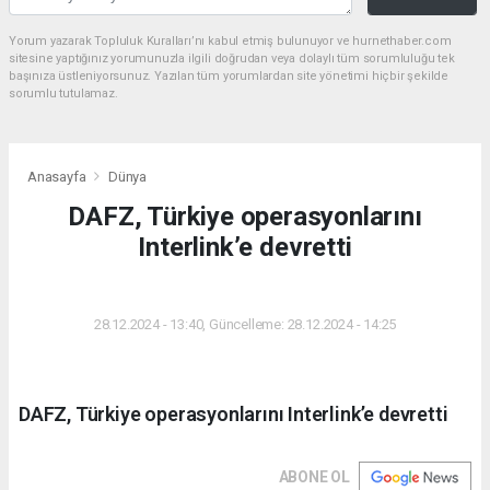
Yorum yazarak Topluluk Kuralları’nı kabul etmiş bulunuyor ve hurnethaber.com
sitesine yaptığınız yorumunuzla ilgili doğrudan veya dolaylı tüm sorumluluğu tek
başınıza üstleniyorsunuz. Yazılan tüm yorumlardan site yönetimi hiçbir şekilde
sorumlu tutulamaz.
Anasayfa
Dünya
DAFZ, Türkiye operasyonlarını
Interlink’e devretti
DÜNYA
28.12.2024 - 13:40, Güncelleme: 28.12.2024 - 14:25
DAFZ, Türkiye operasyonlarını Interlink’e devretti
ABONE OL