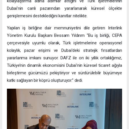
kolaylaştırma adına adımlar attığını ve Türk işletmelerinin
Dubai’nin canlı pazarından yararlanarak küresel ölçekte
genişlemesini desteklediğini kanıtlar nitelikte.
Yapılan iş birliğine dair memnuniyetini dile getiren Interlink
Yönetim Kurulu Başkanı Bessam Yıldırım “Bu iş birliği, CEPA
çerçevesiyle uyumlu olarak, Türk işletmelerine operasyonel
kolaylık, pazar erişimi ve Dubai’deki stratejik fırsatlardan
yararlanma imkanı sunuyor. DAFZ ile on iki yıllık ortaklığımız,
Türkiye’nin dinamik ekonomisini Dubai’nin küresel ticaret ağıyla
birleştirme gücümüzü pekiştiriyor ve sürdürülebilir büyümeye
katkı sağlayan bir köprü oluşturuyor.” dedi.