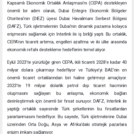
Kapsamlı Ekonomik Ortaklık Anlaşması’nı (CEPA) destekleyen
önemli bir adım olarak, Dubai Entegre Ekonomik Bölgeler
Otoritesi’nin (DIEZ) üyesi Dubai Havalimanı Serbest Bölgesi
(DAFZ), Türk işletmelerinin Dubai’nin dinamik pazarına kolayca
erişmesini sağlamak için Interlink ile iş birliği yaptı. Bu ortaklık,
CEPA’nın ticareti artırma, engelleri azaltma ve iki ülke arasında
ekonomik refahı destekleme hedeflerini temel alıyor.
Eylül 2023’te yürürlüğe giren CEPA, ikili ticareti 2028’e kadar 40
milyar dolara çıkarmayı hedefliyor ve Türkiye’yi BAE’nin en
önemli ticaret ortaklarından biri haline getirmeyi amaçlıyor.
2023’te 19 milyar dolarlık petrol dışı ticaret hacminin
oluşmasını sağlayan bu anlaşma, ekonomik bağları
derinleştirmek için önemli bir fırsat sunuyor. DAFZ, Interlink ile
yaptığı ortaklık sayesinde Türk şirketlerinin bu fırsatlardan
yararlanmasını hedefliyor. Bu sayede, Türk işletmelerine Dubai
üzerinden Orta Doğu, Asya ve Afrika’daki stratejik pazarlara
erişim imkanı sağlanıyor.