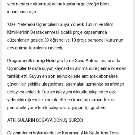
yeni nesillere aktarmak adına kapılarını geleceğin bilim
insanlarına açtı.
‘Özel Yetenekli Öğrencilerin Suya Yönelik Tutum ve Bilim
Kimliklerinin Desteklenmesi’ odaklı proje kapsamında
düzenlenen gezide 30 öğrenci ve 10 proje personeli kurumun
dev arıtma tesislerini inceledi.
Programın ilk durağı Hızırilyas İçme Suyu Arıtma Tesisi oldu.
Öğrenciler tesiste suyun kaynaktan alınma süreçlerine ilk elden
tanıklık etti. Suyun en son teknolojilerle arıtılarak abonelere
güvenli bir şekilde ulaştırılması aşamaları uzmanlar tarafından
detaylıca anlatıldı. Tesisin işleyişini dikkatle takip eden özel
yetenekli öğrenciler merak ettikleri konuları uzman teknik
personele yönelterek çalışmalara yoğun ilgi gösterdi.
ATIK SULARIN DOĞAYA DÖNÜŞ SÜRECİ
Gezinin ikinci bölümünde ise Karaman Atık Su Arıtma Tesisi