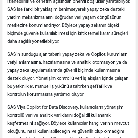
izlenebilirlik ve denetim açısından önemli boşluklar yaratabiliyor.
SAS ise farklı bir yaklaşım benimseyerek yapay zeka destekli
yardım mekanizmalarını doğrudan veri yaşam döngüsünün
merkezine konumlandırıyor. Böylece yapay zekanın ölçekli
biçimde güvenle kullanılabilmesi için kritik temel karar süreçleri
daha sağlıklı yönetilebiliyor.
SAS’ın sunduğu ajan tabanlı yapay zeka ve Copilot; kurumların
veriyi anlamasına, hazırlamasına ve analitik, otomasyon ya da
yapay zeka uygulamalarında güvenli biçimde kullanmasına
destek oluyor. Yönetişim kontrollü veri iş akışları içinde çalışan
bu yetkinlikler, manuel iş yükünü azaltırken şeffaflık ve
kontrolün korunmasına yardımcı oluyor.
SAS Viya Copilot for Data Discovery, kullanıcıların yönetişim
kontrollü veri ve analitik varlıklarını doğal dil kullanarak
keşfetmesini sağlıyor. Böylece kullanıcılar hangi verinin mevcut
olduğunu, nasıl kullanılabileceğini ve güvenilir olup olmadığını