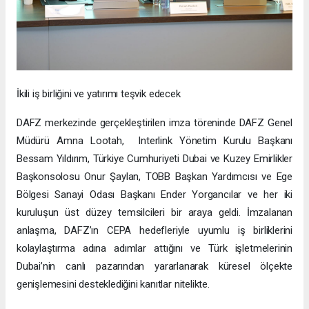
İkili iş birliğini ve yatırımı teşvik edecek
DAFZ merkezinde gerçekleştirilen imza töreninde DAFZ Genel
Müdürü Amna Lootah, Interlink Yönetim Kurulu Başkanı
Bessam Yıldırım, Türkiye Cumhuriyeti Dubai ve Kuzey Emirlikler
Başkonsolosu Onur Şaylan, TOBB Başkan Yardımcısı ve Ege
Bölgesi Sanayi Odası Başkanı Ender Yorgancılar ve her iki
kuruluşun üst düzey temsilcileri bir araya geldi. İmzalanan
anlaşma, DAFZ’ın CEPA hedefleriyle uyumlu iş birliklerini
kolaylaştırma adına adımlar attığını ve Türk işletmelerinin
Dubai’nin canlı pazarından yararlanarak küresel ölçekte
genişlemesini desteklediğini kanıtlar nitelikte.