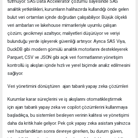
tutmuyor. SAS Data Accelerator çözümü sayesinde SAS
analitik yetkinlikleri, kurumların halihazırda kullandığı önde gelen
bulut veri ortamları içinde doğrudan çalışabiliyor. Büyük ölçekli
veri ambarları ve lakehouse mimarileriyle uyumlu çalışan
çözüm; gecikmeyi azaltıyor, maliyetleri düşürüyor ve veriyi
bulunduğu yerde işleyerek güvenliği artırıyor. Ayrıca SAS Viya,
DuckDB gibi modern gömülü analitik motorlarını destekleyerek
Parquet, CSV ve JSON gibi açık veri formatlarının yönetişim
kontrollü iş akışları içinde hızlı ve yerel biçimde analiz edilmesini
sağlıyor.
Veri yönetimini dönüştüren ajan tabanlı yapay zeka çözümleri
Kurumlar karar süreçlerini ve iş akışlarını otomatikleştirmek
için ajan tabanlı yapay zeka ve copilot çözümlerini kullanmaya
başladıkça, bu sistemleri besleyen verinin kalitesi ve yönetişimi
daha da kritik hale geliyor. Pek çok yapay zeka asistanı yalnızca
veri hazırlandıktan sonra devreye girerken, bu durum güven,