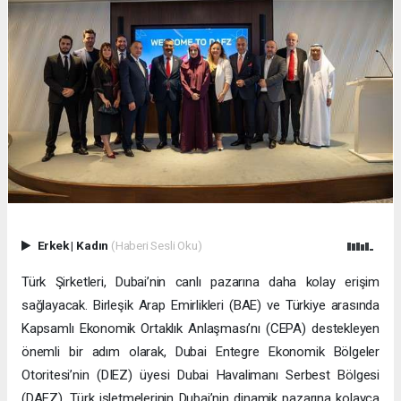
Erkek
|
Kadın
(Haberi Sesli Oku)
Türk Şirketleri, Dubai’nin canlı pazarına daha kolay erişim
sağlayacak. Birleşik Arap Emirlikleri (BAE) ve Türkiye arasında
Kapsamlı Ekonomik Ortaklık Anlaşması’nı (CEPA) destekleyen
önemli bir adım olarak, Dubai Entegre Ekonomik Bölgeler
Otoritesi’nin (DIEZ) üyesi Dubai Havalimanı Serbest Bölgesi
(DAFZ), Türk işletmelerinin Dubai’nin dinamik pazarına kolayca