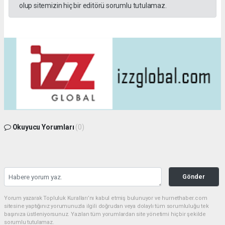
olup sitemizin hiç bir editörü sorumlu tutulamaz.
Okuyucu Yorumları
(0)
Gönder
Yorum yazarak Topluluk Kuralları’nı kabul etmiş bulunuyor ve hurnethaber.com
sitesine yaptığınız yorumunuzla ilgili doğrudan veya dolaylı tüm sorumluluğu tek
başınıza üstleniyorsunuz. Yazılan tüm yorumlardan site yönetimi hiçbir şekilde
sorumlu tutulamaz.