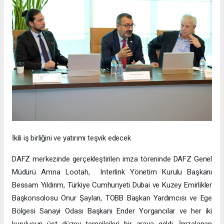
İkili iş birliğini ve yatırımı teşvik edecek
DAFZ merkezinde gerçekleştirilen imza töreninde DAFZ Genel
Müdürü Amna Lootah, Interlink Yönetim Kurulu Başkanı
Bessam Yıldırım, Türkiye Cumhuriyeti Dubai ve Kuzey Emirlikler
Başkonsolosu Onur Şaylan, TOBB Başkan Yardımcısı ve Ege
Bölgesi Sanayi Odası Başkanı Ender Yorgancılar ve her iki
kuruluşun üst düzey temsilcileri bir araya geldi. İmzalanan