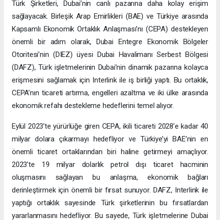
Türk Şirketleri, Dubai’nin canlı pazarına daha kolay erişim
sağlayacak. Birleşik Arap Emirlikleri (BAE) ve Türkiye arasında
Kapsamlı Ekonomik Ortaklık Anlaşması’nı (CEPA) destekleyen
önemli bir adım olarak, Dubai Entegre Ekonomik Bölgeler
Otoritesi’nin (DIEZ) üyesi Dubai Havalimanı Serbest Bölgesi
(DAFZ), Türk işletmelerinin Dubai’nin dinamik pazarına kolayca
erişmesini sağlamak için Interlink ile iş birliği yaptı. Bu ortaklık,
CEPA’nın ticareti artırma, engelleri azaltma ve iki ülke arasında
ekonomik refahı destekleme hedeflerini temel alıyor.
Eylül 2023’te yürürlüğe giren CEPA, ikili ticareti 2028’e kadar 40
milyar dolara çıkarmayı hedefliyor ve Türkiye’yi BAE’nin en
önemli ticaret ortaklarından biri haline getirmeyi amaçlıyor.
2023’te 19 milyar dolarlık petrol dışı ticaret hacminin
oluşmasını sağlayan bu anlaşma, ekonomik bağları
derinleştirmek için önemli bir fırsat sunuyor. DAFZ, Interlink ile
yaptığı ortaklık sayesinde Türk şirketlerinin bu fırsatlardan
yararlanmasını hedefliyor. Bu sayede, Türk işletmelerine Dubai