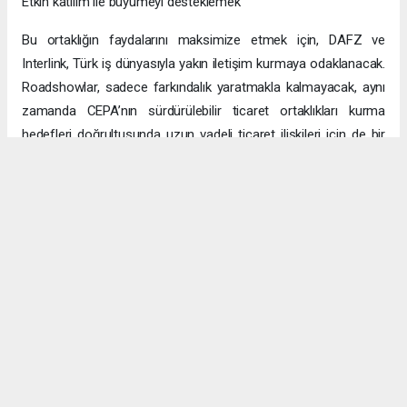
Etkin katılım ile büyümeyi desteklemek
Bu ortaklığın faydalarını maksimize etmek için, DAFZ ve
Interlink, Türk iş dünyasıyla yakın iletişim kurmaya odaklanacak.
Roadshowlar, sadece farkındalık yaratmakla kalmayacak, aynı
zamanda CEPA’nın sürdürülebilir ticaret ortaklıkları kurma
hedefleri doğrultusunda uzun vadeli ticaret ilişkileri için de bir
platform sağlayacak.
Uzun vadeli büyümeye yönelik ekonomik sinerjiler
CEPA ile enerji, üretim ve lojistik dahil birçok sektörde
öngörülen hızlı büyümeyle ikili ticaret ve yatırımlar için sağlam
bir temel oluşturuluyor. DAFZ’ın Türkiye operasyonlarını
Interlink’e devretmesi, iki ülkenin işletmelerinin rekabetçi küresel
arenada başarılı olmasını amaçlarken, DAFZ’ın küresel
ekonomide iş birliği kolaylaştırıcısı rolünü de pekiştiriyor.
Hibya Haber Ajansı