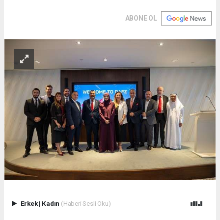
ABONE OL
Erkek
|
Kadın
(Haberi Sesli Oku)