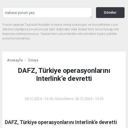
Gönder
Yorum yazarak Topluluk Kuralları’nı kabul etmiş bulunuyor ve hurnethaber.com
sitesine yaptığınız yorumunuzla ilgili doğrudan veya dolaylı tüm sorumluluğu tek
başınıza üstleniyorsunuz. Yazılan tüm yorumlardan site yönetimi hiçbir şekilde
sorumlu tutulamaz.
Anasayfa
Dünya
DAFZ, Türkiye operasyonlarını
Interlink’e devretti
DÜNYA
28.12.2024 - 13:40, Güncelleme: 28.12.2024 - 14:25
DAFZ, Türkiye operasyonlarını Interlink’e devretti