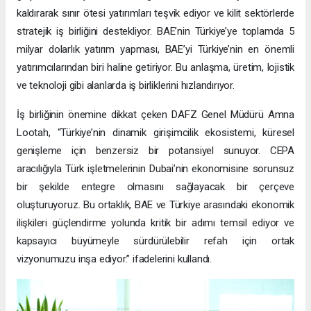
kaldırarak sınır ötesi yatırımları teşvik ediyor ve kilit sektörlerde
stratejik iş birliğini destekliyor. BAE’nin Türkiye’ye toplamda 5
milyar dolarlık yatırım yapması, BAE’yi Türkiye’nin en önemli
yatırımcılarından biri haline getiriyor. Bu anlaşma, üretim, lojistik
ve teknoloji gibi alanlarda iş birliklerini hızlandırıyor.
İş birliğinin önemine dikkat çeken DAFZ Genel Müdürü Amna
Lootah, “Türkiye’nin dinamik girişimcilik ekosistemi, küresel
genişleme için benzersiz bir potansiyel sunuyor. CEPA
aracılığıyla Türk işletmelerinin Dubai’nin ekonomisine sorunsuz
bir şekilde entegre olmasını sağlayacak bir çerçeve
oluşturuyoruz. Bu ortaklık, BAE ve Türkiye arasındaki ekonomik
ilişkileri güçlendirme yolunda kritik bir adımı temsil ediyor ve
kapsayıcı büyümeyle sürdürülebilir refah için ortak
vizyonumuzu inşa ediyor.” ifadelerini kullandı.