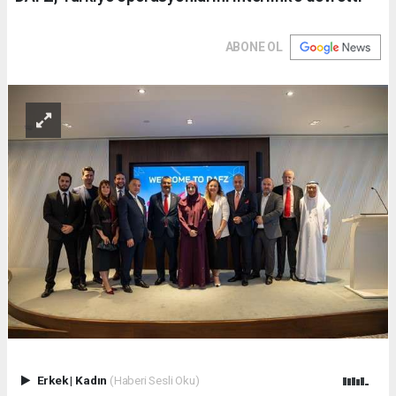
ABONE OL
Erkek
|
Kadın
(Haberi Sesli Oku)