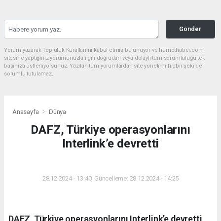
Gönder
Yorum yazarak Topluluk Kuralları’nı kabul etmiş bulunuyor ve hurnethaber.com
sitesine yaptığınız yorumunuzla ilgili doğrudan veya dolaylı tüm sorumluluğu tek
başınıza üstleniyorsunuz. Yazılan tüm yorumlardan site yönetimi hiçbir şekilde
sorumlu tutulamaz.
Anasayfa
Dünya
DAFZ, Türkiye operasyonlarını
Interlink’e devretti
DÜNYA
28.12.2024 - 13:40, Güncelleme: 28.12.2024 - 14:25
DAFZ, Türkiye operasyonlarını Interlink’e devretti