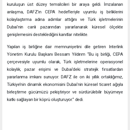
kuruluşun üst düzey temsilcileri bir araya geldi. İmzalanan
anlaşma, DAFZ’ın CEPA hedefleriyle uyumlu iş birliklerini
kolaylaştırma adına adımlar attığını ve Türk işletmelerinin
Dubai’nin canlı pazarından yararlanarak küresel ölçekte
genişlemesini desteklediğini kanıtlar nitelikte.
Yapılan iş birliğine dair memnuniyetini dile getiren Interlink
Yönetim Kurulu Başkanı Bessam Yıldırım “Bu iş birliği, CEPA
çerçevesiyle uyumlu olarak, Türk işletmelerine operasyonel
kolaylık, pazar erişimi ve Dubai’deki stratejik fırsatlardan
yararlanma imkanı sunuyor. DAFZ ile on iki yıllık ortaklığımız,
Türkiye’nin dinamik ekonomisini Dubai’nin küresel ticaret ağıyla
birleştirme gücümüzü pekiştiriyor ve sürdürülebilir büyümeye
katkı sağlayan bir köprü oluşturuyor.” dedi.