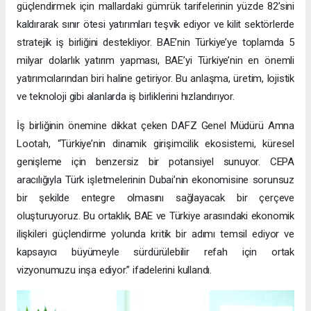
güçlendirmek için mallardaki gümrük tarifelerinin yüzde 82’sini
kaldırarak sınır ötesi yatırımları teşvik ediyor ve kilit sektörlerde
stratejik iş birliğini destekliyor. BAE’nin Türkiye’ye toplamda 5
milyar dolarlık yatırım yapması, BAE’yi Türkiye’nin en önemli
yatırımcılarından biri haline getiriyor. Bu anlaşma, üretim, lojistik
ve teknoloji gibi alanlarda iş birliklerini hızlandırıyor.
İş birliğinin önemine dikkat çeken DAFZ Genel Müdürü Amna
Lootah, “Türkiye’nin dinamik girişimcilik ekosistemi, küresel
genişleme için benzersiz bir potansiyel sunuyor. CEPA
aracılığıyla Türk işletmelerinin Dubai’nin ekonomisine sorunsuz
bir şekilde entegre olmasını sağlayacak bir çerçeve
oluşturuyoruz. Bu ortaklık, BAE ve Türkiye arasındaki ekonomik
ilişkileri güçlendirme yolunda kritik bir adımı temsil ediyor ve
kapsayıcı büyümeyle sürdürülebilir refah için ortak
vizyonumuzu inşa ediyor.” ifadelerini kullandı.