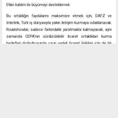
Etkin katılım ile büyümeyi desteklemek
Bu ortaklığın faydalarını maksimize etmek için, DAFZ ve
Interlink, Türk iş dünyasıyla yakın iletişim kurmaya odaklanacak.
Roadshowlar, sadece farkındalık yaratmakla kalmayacak, aynı
zamanda CEPA’nın sürdürülebilir ticaret ortaklıkları kurma
hedefleri doğrultusunda uzun vadeli ticaret ilişkileri için de bir
platform sağlayacak.
Uzun vadeli büyümeye yönelik ekonomik sinerjiler
CEPA ile enerji, üretim ve lojistik dahil birçok sektörde
öngörülen hızlı büyümeyle ikili ticaret ve yatırımlar için sağlam
bir temel oluşturuluyor. DAFZ’ın Türkiye operasyonlarını
Interlink’e devretmesi, iki ülkenin işletmelerinin rekabetçi küresel
arenada başarılı olmasını amaçlarken, DAFZ’ın küresel
ekonomide iş birliği kolaylaştırıcısı rolünü de pekiştiriyor.
Hibya Haber Ajansı