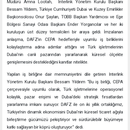
Müdürü Amna Lootah, Interlink Yönetim Kurulu Başkanı
Bessam Yıldırım, Türkiye Cumhuriyeti Dubai ve Kuzey Emirlikler
Başkonsolosu Onur Şaylan, TOBB Başkan Yardımcısı ve Ege
Bölgesi Sanayi Odası Başkanı Ender Yorgancılar ve her iki
kuruluşun üst düzey temsilcileri bir araya geldi. İmzalanan
anlaşma, DAFZ’ın CEPA hedefleriyle uyumlu iş birliklerini
kolaylaştırma adına adımlar attığını ve Türk işletmelerinin
Dubai’nin canlı pazarından yararlanarak küresel ölçekte
genişlemesini desteklediğini kanıtlar nitelikte.
Yapılan iş birliğine dair memnuniyetini dile getiren Interlink
Yönetim Kurulu Başkanı Bessam Yıldırım “Bu iş birliği, CEPA
çerçevesiyle uyumlu olarak, Türk işletmelerine operasyonel
kolaylık, pazar erişimi ve Dubai’deki stratejik fırsatlardan
yararlanma imkanı sunuyor. DAFZ ile on iki yıllık ortaklığımız,
Türkiye’nin dinamik ekonomisini Dubai’nin küresel ticaret ağıyla
birleştirme gücümüzü pekiştiriyor ve sürdürülebilir büyümeye
katkı sağlayan bir köprü oluşturuyor.” dedi.