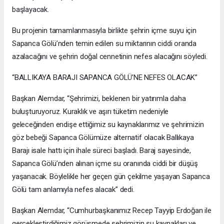
başlayacak.
Bu projenin tamamlanmasıyla birlikte şehrin içme suyu için
Sapanca Gölü’nden temin edilen su miktarının ciddi oranda
azalacağını ve şehrin doğal cennetinin nefes alacağını söyledi.
“BALLIKAYA BARAJI SAPANCA GÖLÜ’NE NEFES OLACAK”
Başkan Alemdar, “Şehrimizi, beklenen bir yatırımla daha
buluşturuyoruz. Kuraklık ve aşırı tüketim nedeniyle
geleceğinden endişe ettiğimiz su kaynaklarımız ve şehrimizin
göz bebeği Sapanca Gölümüze alternatif olacak Ballıkaya
Barajı isale hattı için ihale süreci başladı. Baraj sayesinde,
Sapanca Gölü’nden alınan içme su oranında ciddi bir düşüş
yaşanacak. Böylelikle her geçen gün çekilme yaşayan Sapanca
Gölü tam anlamıyla nefes alacak” dedi.
Başkan Alemdar, “Cumhurbaşkanımız Recep Tayyip Erdoğan ile
gerçekleştirdiğimiz görüşmede şehrimizin su kaynakları ve