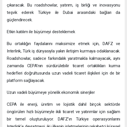
çıkaracak. Bu roadshowlar, yatırım, iş birliği ve inovasyonu
teşvik ederek Türkiye ile Dubai arasındaki bağları da
güçlendirecek.
Etkin katılım ile büyümeyi desteklemek
Bu ortaklığın faydalarını maksimize etmek için, DAFZ ve
Interlink, Türk iş dünyasıyla yakın iletişim kurmaya odaklanacak.
Roadshowlar, sadece farkındalık yaratmakla kalmayacak, aynı
zamanda CEPA’nın sürdürülebilir ticaret ortaklıkları kurma
hedefleri doğrultusunda uzun vadeli ticaret ilişkileri için de bir
platform sağlayacak.
Uzun vadeli büyümeye yönelik ekonomik sinerjiler
CEPA ile enerji, üretim ve lojistik dahil birçok sektörde
öngörülen hızlı büyümeyle ikili ticaret ve yatırımlar için sağlam
bir temel oluşturuluyor. DAFZ’ın Türkiye operasyonlarını
Interlink’e devretmesi, iki ülkenin işletmelerinin rekabetçi küresel