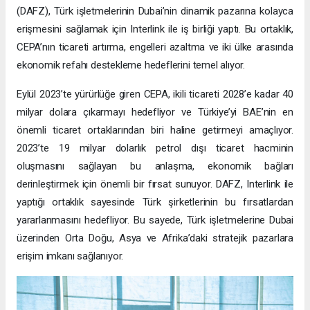
(DAFZ), Türk işletmelerinin Dubai’nin dinamik pazarına kolayca
erişmesini sağlamak için Interlink ile iş birliği yaptı. Bu ortaklık,
CEPA’nın ticareti artırma, engelleri azaltma ve iki ülke arasında
ekonomik refahı destekleme hedeflerini temel alıyor.
Eylül 2023’te yürürlüğe giren CEPA, ikili ticareti 2028’e kadar 40
milyar dolara çıkarmayı hedefliyor ve Türkiye’yi BAE’nin en
önemli ticaret ortaklarından biri haline getirmeyi amaçlıyor.
2023’te 19 milyar dolarlık petrol dışı ticaret hacminin
oluşmasını sağlayan bu anlaşma, ekonomik bağları
derinleştirmek için önemli bir fırsat sunuyor. DAFZ, Interlink ile
yaptığı ortaklık sayesinde Türk şirketlerinin bu fırsatlardan
yararlanmasını hedefliyor. Bu sayede, Türk işletmelerine Dubai
üzerinden Orta Doğu, Asya ve Afrika’daki stratejik pazarlara
erişim imkanı sağlanıyor.