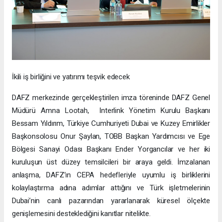
İkili iş birliğini ve yatırımı teşvik edecek
DAFZ merkezinde gerçekleştirilen imza töreninde DAFZ Genel
Müdürü Amna Lootah, Interlink Yönetim Kurulu Başkanı
Bessam Yıldırım, Türkiye Cumhuriyeti Dubai ve Kuzey Emirlikler
Başkonsolosu Onur Şaylan, TOBB Başkan Yardımcısı ve Ege
Bölgesi Sanayi Odası Başkanı Ender Yorgancılar ve her iki
kuruluşun üst düzey temsilcileri bir araya geldi. İmzalanan
anlaşma, DAFZ’ın CEPA hedefleriyle uyumlu iş birliklerini
kolaylaştırma adına adımlar attığını ve Türk işletmelerinin
Dubai’nin canlı pazarından yararlanarak küresel ölçekte
genişlemesini desteklediğini kanıtlar nitelikte.