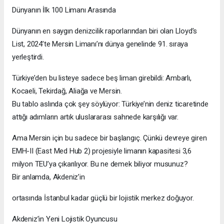
Dünyanın İlk 100 Limanı Arasında
Dünyanın en saygın denizcilik raporlarından biri olan Lloyd’s
List, 2024’te Mersin Limanı’nı dünya genelinde 91. sıraya
yerleştirdi.
Türkiye’den bu listeye sadece beş liman girebildi: Ambarlı,
Kocaeli, Tekirdağ, Aliağa ve Mersin.
Bu tablo aslında çok şey söylüyor: Türkiye’nin deniz ticaretinde
attığı adımların artık uluslararası sahnede karşılığı var.
Ama Mersin için bu sadece bir başlangıç. Çünkü devreye giren
EMH-II (East Med Hub 2) projesiyle limanın kapasitesi 3,6
milyon TEU’ya çıkarılıyor. Bu ne demek biliyor musunuz?
Bir anlamda, Akdeniz’in
ortasında İstanbul kadar güçlü bir lojistik merkez doğuyor.
Akdeniz’in Yeni Lojistik Oyuncusu