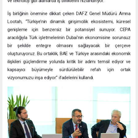
ve teknoloji gibi alanlarda iş birliklerini hızlandırıyor.
İş birliğinin önemine dikkat çeken DAFZ Genel Müdürü Amna
Lootah, “Türkiye’nin dinamik girişimcilik ekosistemi, küresel
genişleme için benzersiz bir potansiyel sunuyor. CEPA
aracılığıyla Türk işletmelerinin Dubai’nin ekonomisine sorunsuz
bir şekilde entegre olmasını sağlayacak bir çerçeve
oluşturuyoruz. Bu ortaklık, BAE ve Türkiye arasındaki ekonomik
ilişkileri güçlendirme yolunda kritik bir adımı temsil ediyor ve
kapsayıcı büyümeyle sürdürülebilir refah için ortak
vizyonumuzu inşa ediyor.” ifadelerini kullandı.