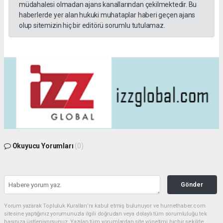
müdahalesi olmadan ajans kanallarından çekilmektedir. Bu
haberlerde yer alan hukuki muhataplar haberi geçen ajans
olup sitemizin hiç bir editörü sorumlu tutulamaz.
Okuyucu Yorumları
(0)
Gönder
Yorum yazarak Topluluk Kuralları’nı kabul etmiş bulunuyor ve hurnethaber.com
sitesine yaptığınız yorumunuzla ilgili doğrudan veya dolaylı tüm sorumluluğu tek
başınıza üstleniyorsunuz. Yazılan tüm yorumlardan site yönetimi hiçbir şekilde