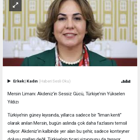
Erkek
|
Kadın
(Haberi Sesli Oku)
Mersin Limanı: Akdeniz’in Sessiz Gücü, Türkiye’nin Yükselen
Yıldızı
Türkiye’nin güney kıyısında, yıllarca sadece bir “liman kenti”
olarak anılan Mersin, bugün aslında çok daha fazlasını temsil
ediyor. Akdeniz’in kalbinde yer alan bu şehir, sadece konteyner
dolusu malları değil, Türkiye’nin ticari vizyonunu da taşıyor.