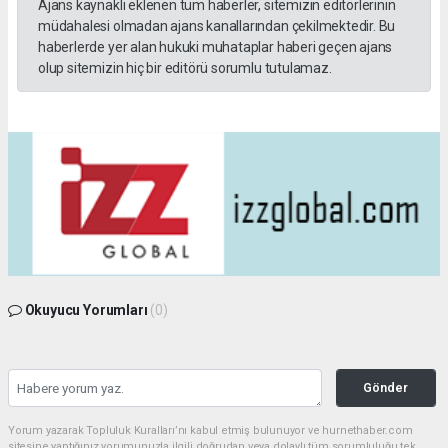
Ajans kaynaklı eklenen tüm haberler, sitemizin editörlerinin
müdahalesi olmadan ajans kanallarından çekilmektedir. Bu
haberlerde yer alan hukuki muhataplar haberi geçen ajans
olup sitemizin hiç bir editörü sorumlu tutulamaz.
Okuyucu Yorumları
(0)
Gönder
Yorum yazarak Topluluk Kuralları’nı kabul etmiş bulunuyor ve hurnethaber.com
sitesine yaptığınız yorumunuzla ilgili doğrudan veya dolaylı tüm sorumluluğu tek