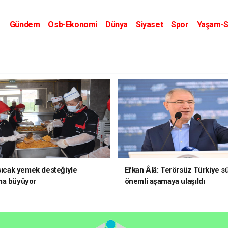
Gündem
Osb-Ekonomi
Dünya
Siyaset
Spor
Yaşam-S
Kripto Dünyası
Kültür-Sanat
Eğitim
 sıcak yemek desteğiyle
Efkan Âlâ: Terörsüz Türkiye s
ma büyüyor
önemli aşamaya ulaşıldı