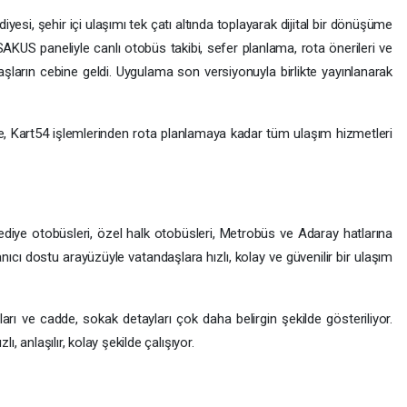
si, şehir içi ulaşımı tek çatı altında toplayarak dijital bir dönüşüme
SAKUS paneliyle canlı otobüs takibi, sefer planlama, rota önerileri ve
aşların cebine geldi. Uygulama son versiyonuyla birlikte yayınlanarak
ne, Kart54 işlemlerinden rota planlamaya kadar tüm ulaşım hizmetleri
ediye otobüsleri, özel halk otobüsleri, Metrobüs ve Adaray hatlarına
lanıcı dostu arayüzüyle vatandaşlara hızlı, kolay ve güvenilir bir ulaşım
ları ve cadde, sokak detayları çok daha belirgin şekilde gösteriliyor.
ı, anlaşılır, kolay şekilde çalışıyor.