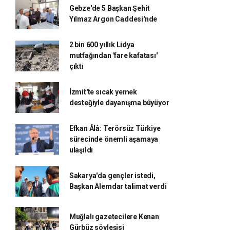
Gebze'de 5 Başkan Şehit
Yılmaz Argon Caddesi'nde
2 bin 600 yıllık Lidya
mutfağından 'fare kafatası'
çıktı
İzmit'te sıcak yemek
desteğiyle dayanışma büyüyor
Efkan Âlâ: Terörsüz Türkiye
sürecinde önemli aşamaya
ulaşıldı
Sakarya'da gençler istedi,
Başkan Alemdar talimat verdi
Muğlalı gazetecilere Kenan
Gürbüz söyleşisi