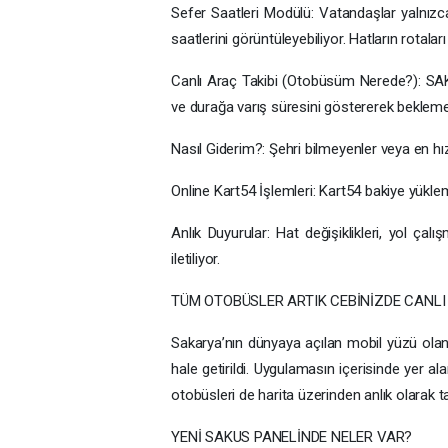
Sefer Saatleri Modülü: Vatandaşlar yalnızca 
saatlerini görüntüleyebiliyor. Hatların rotalar
Canlı Araç Takibi (Otobüsüm Nerede?): SAK
ve durağa varış süresini göstererek bekleme
Nasıl Giderim?: Şehri bilmeyenler veya en hız
Online Kart54 İşlemleri: Kart54 bakiye yüklem
Anlık Duyurular: Hat değişiklikleri, yol çal
iletiliyor.
TÜM OTOBÜSLER ARTIK CEBİNİZDE CANLI
Sakarya’nın dünyaya açılan mobil yüzü ola
hale getirildi. Uygulamasın içerisinde yer a
otobüsleri de harita üzerinden anlık olarak tak
YENİ SAKUS PANELİNDE NELER VAR?