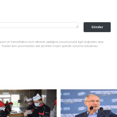
Gönder
nuyor ve hurnethaber.com sitesine yaptığınız yorumunuzla ilgili doğrudan veya
. Yazılan tüm yorumlardan site yönetimi hiçbir şekilde sorumlu tutulamaz.