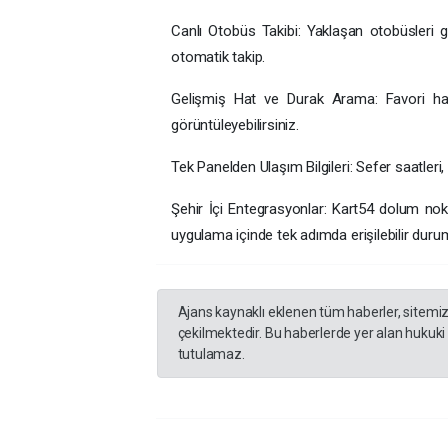
Canlı Otobüs Takibi: Yaklaşan otobüsleri ge
otomatik takip.
Gelişmiş Hat ve Durak Arama: Favori hatla
görüntüleyebilirsiniz.
Tek Panelden Ulaşım Bilgileri: Sefer saatleri, 
Şehir İçi Entegrasyonlar: Kart54 dolum nokt
uygulama içinde tek adımda erişilebilir duru
Ajans kaynaklı eklenen tüm haberler, sitemi
çekilmektedir. Bu haberlerde yer alan hukuki
tutulamaz.