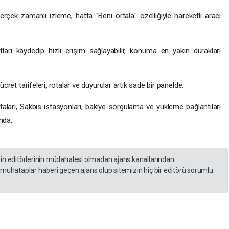
rçek zamanlı izleme, hatta "Beni ortala" özelliğiyle hareketli aracı
rı kaydedip hızlı erişim sağlayabilir, konuma en yakın durakları
ücret tarifeleri, rotalar ve duyurular artık sade bir panelde.
aları, Sakbis istasyonları, bakiye sorgulama ve yükleme bağlantıları
mda.
zin editörlerinin müdahalesi olmadan ajans kanallarından
 muhataplar haberi geçen ajans olup sitemizin hiç bir editörü sorumlu