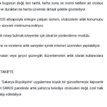
bugünün değil, ileri tarihli, hafta sonu ve resmî tatillere ait otobüs
ı ve durakları da harita üzerinde detaylı şekilde gösteriliyor.
US altyapısıyla entegre çalışan sistem, otobüslerin anlık konumunu
 süresini minimuma indiriyor.
lı rotayı bulmak isteyenler için ideal bir yönlendirme modülü.
e ve vizeleme artık saniyeler içinde internet üzerinden yapılabiliyor.
ışmaları veya geçici güzergâh düzenlemeleri anlık olarak kullanıcılara
 TAKİPTE
n ‘Sakarya Büyükşehir’ uygulaması büyük bir güncellemeyle kapsamlı
lan SAKUS panelinde artık yalnızca belediye otobüsleri değil, özel halk
ip edilebiliyor.