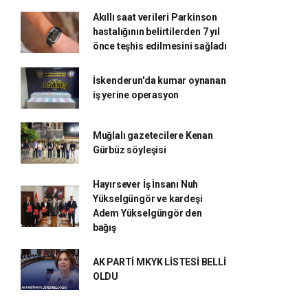
Akıllı saat verileri Parkinson
hastalığının belirtilerden 7 yıl
önce teşhis edilmesini sağladı
İskenderun'da kumar oynanan
iş yerine operasyon
Muğlalı gazetecilere Kenan
Gürbüz söyleşisi
Hayırsever İş İnsanı Nuh
Yükselgüngör ve kardeşi
Adem Yükselgüngör den
bağış
AK PARTİ MKYK LİSTESİ BELLİ
OLDU