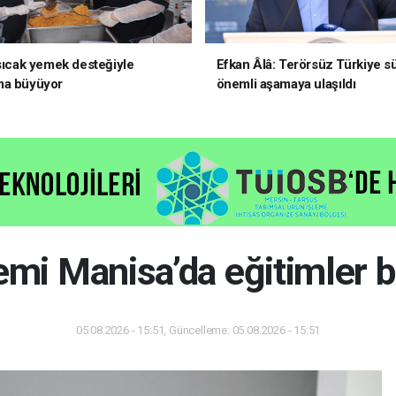
 sıcak yemek desteğiyle
Efkan Âlâ: Terörsüz Türkiye s
ma büyüyor
önemli aşamaya ulaşıldı
mi Manisa’da eğitimler b
05.08.2026 - 15:51, Güncelleme: 05.08.2026 - 15:51