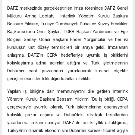
DAFZ merkezinde gerçekleştirilen imza töreninde DAFZ Genel
Müdürü Amna Lootah, Interlink Yönetim Kurulu Başkanı
Bessam Yıldırım, Türkiye Cumhuriyeti Dubai ve Kuzey Emirlikler
Başkonsolosu Onur Şaylan, TOBB Başkan Yardımcısı ve Ege
Bölgesi Sanayi Odası Başkanı Ender Yorgancılar ve her iki
kuruluşun üst düzey temsilcileri bir araya geldi. İmzalanan
anlaşma, DAFZ’ın CEPA hedefleriyle uyumlu iş birliklerini
kolaylaştırma adına adımlar attığını ve Türk işletmelerinin
Dubai’nin canlı pazarından yararlanarak küresel ölçekte
genişlemesini desteklediğini kanıtlar nitelikte.
Yapılan iş birliğine dair memnuniyetini dile getiren Interlink
Yönetim Kurulu Başkanı Bessam Yıldırım “Bu iş birliği, CEPA
çerçevesiyle uyumlu olarak, Türk işletmelerine operasyonel
kolaylık, pazar erişimi ve Dubai’deki stratejik fırsatlardan
yararlanma imkanı sunuyor. DAFZ ile on iki yıllık ortaklığımız,
Türkiye’nin dinamik ekonomisini Dubai’nin küresel ticaret ağıyla