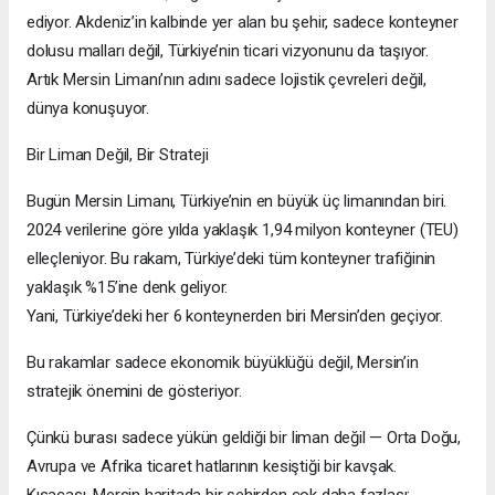
ediyor. Akdeniz’in kalbinde yer alan bu şehir, sadece konteyner
dolusu malları değil, Türkiye’nin ticari vizyonunu da taşıyor.
Artık Mersin Limanı’nın adını sadece lojistik çevreleri değil,
dünya konuşuyor.
Bir Liman Değil, Bir Strateji
Bugün Mersin Limanı, Türkiye’nin en büyük üç limanından biri.
2024 verilerine göre yılda yaklaşık 1,94 milyon konteyner (TEU)
elleçleniyor. Bu rakam, Türkiye’deki tüm konteyner trafiğinin
yaklaşık %15’ine denk geliyor.
Yani, Türkiye’deki her 6 konteynerden biri Mersin’den geçiyor.
Bu rakamlar sadece ekonomik büyüklüğü değil, Mersin’in
stratejik önemini de gösteriyor.
Çünkü burası sadece yükün geldiği bir liman değil — Orta Doğu,
Avrupa ve Afrika ticaret hatlarının kesiştiği bir kavşak.
Kısacası, Mersin haritada bir şehirden çok daha fazlası: