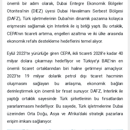
önemli bir adım olarak, Dubai Entegre Ekonomik Bölgeler
Otoritesi’nin (DIEZ) üyesi Dubai Havalimanı Serbest Bölgesi
(DAFZ), Türk işletmelerinin Dubai’nin dinamik pazarına kolayca
erişmesini sağlamak için Interlink ile iş birliği yaptı. Bu ortaklık,
CEPA’nın ticareti artırma, engelleri azaltma ve iki ülke arasında
ekonomik refahı destekleme hedeflerini temel alıyor.
Eylül 2023’te yürürlüğe giren CEPA, ikili ticareti 2028’e kadar 40
milyar dolara çıkarmayı hedefliyor ve Türkiye’yi BAE’nin en
önemli ticaret ortaklarından biri haline getirmeyi amaçlıyor.
2023’te 19 milyar dolarlık petrol dışı ticaret hacminin
oluşmasını sağlayan bu anlaşma, ekonomik bağları
derinleştirmek için önemli bir fırsat sunuyor. DAFZ, Interlink ile
yaptığı ortaklık sayesinde Türk şirketlerinin bu fırsatlardan
yararlanmasını hedefliyor. Bu sayede, Türk işletmelerine Dubai
üzerinden Orta Doğu, Asya ve Afrika’daki stratejik pazarlara
erişim imkanı sağlanıyor.