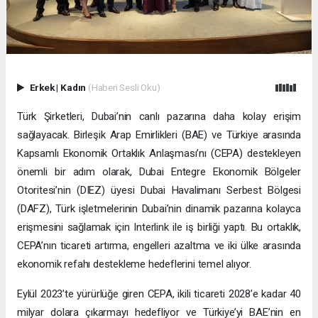
Erkek
|
Kadın
(Haberi Sesli Oku)
Türk Şirketleri, Dubai’nin canlı pazarına daha kolay erişim
sağlayacak. Birleşik Arap Emirlikleri (BAE) ve Türkiye arasında
Kapsamlı Ekonomik Ortaklık Anlaşması’nı (CEPA) destekleyen
önemli bir adım olarak, Dubai Entegre Ekonomik Bölgeler
Otoritesi’nin (DIEZ) üyesi Dubai Havalimanı Serbest Bölgesi
(DAFZ), Türk işletmelerinin Dubai’nin dinamik pazarına kolayca
erişmesini sağlamak için Interlink ile iş birliği yaptı. Bu ortaklık,
CEPA’nın ticareti artırma, engelleri azaltma ve iki ülke arasında
ekonomik refahı destekleme hedeflerini temel alıyor.
Eylül 2023’te yürürlüğe giren CEPA, ikili ticareti 2028’e kadar 40
milyar dolara çıkarmayı hedefliyor ve Türkiye’yi BAE’nin en