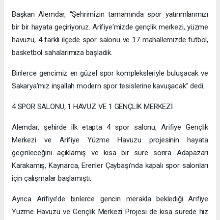
Başkan Alemdar, “Şehrimizin tamamında spor yatırımlarımızı
bir bir hayata geçiriyoruz. Arifiye'mizde gençlik merkezi, yüzme
havuzu, 4 farklı ilçede spor salonu ve 17 mahallemizde futbol,
basketbol sahalarımıza başladık.
Binlerce gencimiz en güzel spor kompleksleriyle buluşacak ve
Sakarya'mız inşallah modern spor tesislerine kavuşacak” dedi.
4 SPOR SALONU, 1 HAVUZ VE 1 GENÇLİK MERKEZİ
Alemdar, şehirde ilk etapta 4 spor salonu, Arifiye Gençlik
Merkezi ve Arifiye Yüzme Havuzu projesinin hayata
geçirileceğini açıklamış ve kısa bir süre sonra Adapazarı
Karakamış, Kaynarca, Erenler Çaybaşı’nda kapalı spor salonları
için çalışmalar başlamıştı.
Ayrıca Arifiye’de binlerce gencin merakla beklediği Arifiye
Yüzme Havuzu ve Gençlik Merkezi Projesi de kısa sürede hız