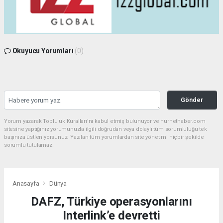
Okuyucu Yorumları
(0)
Gönder
Yorum yazarak Topluluk Kuralları’nı kabul etmiş bulunuyor ve hurnethaber.com
sitesine yaptığınız yorumunuzla ilgili doğrudan veya dolaylı tüm sorumluluğu tek
başınıza üstleniyorsunuz. Yazılan tüm yorumlardan site yönetimi hiçbir şekilde
sorumlu tutulamaz.
Anasayfa
Dünya
DAFZ, Türkiye operasyonlarını
Interlink’e devretti