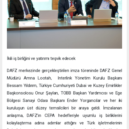
İkili iş birliğini ve yatırımı teşvik edecek
DAFZ merkezinde gerçekleştirilen imza töreninde DAFZ Genel
Müdürü Amna Lootah, Interlink Yönetim Kurulu Başkanı
Bessam Yıldırım, Türkiye Cumhuriyeti Dubai ve Kuzey Emirlikler
Başkonsolosu Onur Şaylan, TOBB Başkan Yardımcısı ve Ege
Bölgesi Sanayi Odası Başkanı Ender Yorgancılar ve her iki
kuruluşun üst düzey temsilcileri bir araya geldi. İmzalanan
anlaşma, DAFZ’ın CEPA hedefleriyle uyumlu iş birliklerini
kolaylaştırma adına adımlar attığını ve Türk işletmelerinin