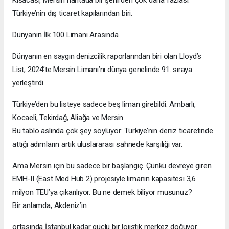
Türkiye’nin dış ticaret kapılarından biri.
Dünyanın İlk 100 Limanı Arasında
Dünyanın en saygın denizcilik raporlarından biri olan Lloyd’s
List, 2024’te Mersin Limanı’nı dünya genelinde 91. sıraya
yerleştirdi.
Türkiye’den bu listeye sadece beş liman girebildi: Ambarlı,
Kocaeli, Tekirdağ, Aliağa ve Mersin.
Bu tablo aslında çok şey söylüyor: Türkiye’nin deniz ticaretinde
attığı adımların artık uluslararası sahnede karşılığı var.
Ama Mersin için bu sadece bir başlangıç. Çünkü devreye giren
EMH-II (East Med Hub 2) projesiyle limanın kapasitesi 3,6
milyon TEU’ya çıkarılıyor. Bu ne demek biliyor musunuz?
Bir anlamda, Akdeniz’in
ortasında İstanbul kadar güçlü bir lojistik merkez doğuyor.