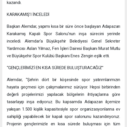
kazandı.
KARAKAMIŞ’I İNCELEDİ
Başkan Alemdar, yapımı kısa bir süre önce başlayan Adapazarı
Karakamış Kapalı Spor Salonu’nun inşa sürecini yerinde
inceledi. Alemdar’a Büyükşehir Belediyesi Genel Sekreter
Yardımcısı Aslan Yılmaz, Fen İşleri Dairesi Başkanı Murat Mutlu
ve Büyükşehir Spor Kulübü Başkanı Enes Zengin eşlik etti.
“GENÇLERİMİZİ EN KISA SÜREDE BULUŞTURACAĞIZ”
Alemdar, “Şehrin dört bir köşesinde spor yatırımlarımızın
hayata geçmesi için çalışmalarımız sürüyor. Hepsi birbirinden
değerli projelerimizi yapılacak bölgelerin ihtiyaçlarına göre
tasarlayıp inşa ediyoruz. Bu kapsamda Adapazarı ilçemize
yakışan 1.500 kişilik kapasitesiyle spor organizasyonlarına ev
sahipliği yapabilecek bir kapalı spor salonunu kazandırıyoruz.
Projenin gençlerimizle en kısa sürede buluşması için tüm