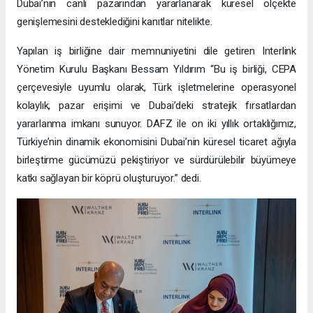
Dubai’nin canlı pazarından yararlanarak küresel ölçekte
genişlemesini desteklediğini kanıtlar nitelikte.
Yapılan iş birliğine dair memnuniyetini dile getiren Interlink
Yönetim Kurulu Başkanı Bessam Yıldırım “Bu iş birliği, CEPA
çerçevesiyle uyumlu olarak, Türk işletmelerine operasyonel
kolaylık, pazar erişimi ve Dubai’deki stratejik fırsatlardan
yararlanma imkanı sunuyor. DAFZ ile on iki yıllık ortaklığımız,
Türkiye’nin dinamik ekonomisini Dubai’nin küresel ticaret ağıyla
birleştirme gücümüzü pekiştiriyor ve sürdürülebilir büyümeye
katkı sağlayan bir köprü oluşturuyor.” dedi.