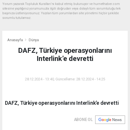
Yorum yazarak Topluluk Kuralları’nı kabul etmiş bulunuyor ve hurnethaber.com
sitesine yaptığınız yorumunuzla ilgili doğrudan veya dolaylı tüm sorumluluğu tek
başınıza üstleniyorsunuz. Yazılan tüm yorumlardan site yönetimi hiçbir şekilde
sorumlu tutulamaz.
Anasayfa
Dünya
DAFZ, Türkiye operasyonlarını
Interlink’e devretti
DÜNYA
28.12.2024 - 13:40, Güncelleme: 28.12.2024 - 14:25
DAFZ, Türkiye operasyonlarını Interlink’e devretti
ABONE OL