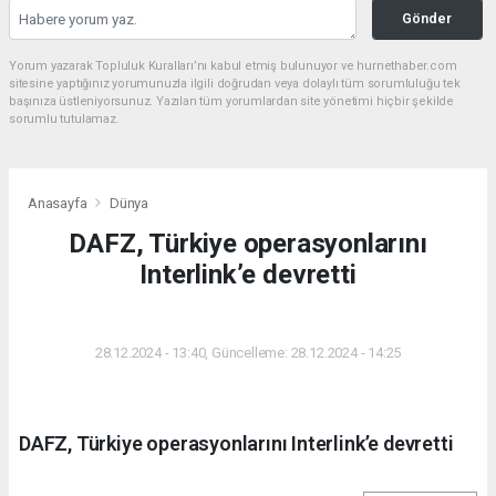
Gönder
Yorum yazarak Topluluk Kuralları’nı kabul etmiş bulunuyor ve hurnethaber.com
sitesine yaptığınız yorumunuzla ilgili doğrudan veya dolaylı tüm sorumluluğu tek
başınıza üstleniyorsunuz. Yazılan tüm yorumlardan site yönetimi hiçbir şekilde
sorumlu tutulamaz.
Anasayfa
Dünya
DAFZ, Türkiye operasyonlarını
Interlink’e devretti
DÜNYA
28.12.2024 - 13:40, Güncelleme: 28.12.2024 - 14:25
DAFZ, Türkiye operasyonlarını Interlink’e devretti