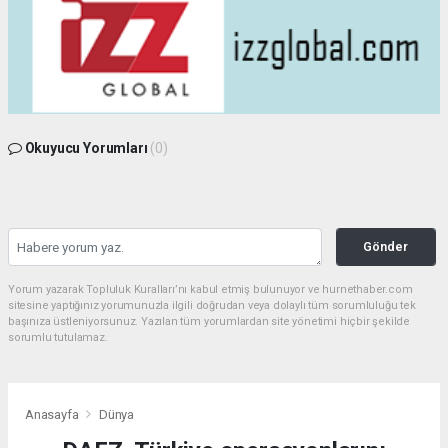
Okuyucu Yorumları
(0)
Gönder
Yorum yazarak Topluluk Kuralları’nı kabul etmiş bulunuyor ve hurnethaber.com
sitesine yaptığınız yorumunuzla ilgili doğrudan veya dolaylı tüm sorumluluğu tek
başınıza üstleniyorsunuz. Yazılan tüm yorumlardan site yönetimi hiçbir şekilde
sorumlu tutulamaz.
Anasayfa
Dünya