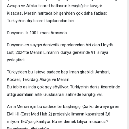
Avrupa ve Afrika ticaret hatlarının kesiştiği bir kavşak.
Kısacası, Mersin haritada bir şehirden çok daha fazlası:
Türkiye’nin dış ticaret kapılarından biri.
Dünyanın İlk 100 Limanı Arasında
Dünyanın en saygın denizcilik raporlarından biri olan Lloyd’s
List, 2024’te Mersin Limanı’nı dünya genelinde 91. sıraya
yerleştirdi.
Türkiye’den bu listeye sadece beş liman girebildi: Ambarlı,
Kocaeli, Tekirdağ, Aliağa ve Mersin.
Bu tablo aslında çok şey söylüyor: Türkiye’nin deniz ticaretinde
attığı adımların artık uluslararası sahnede karşılığı var.
Ama Mersin için bu sadece bir başlangıç. Çünkü devreye giren
EMH-II (East Med Hub 2) projesiyle limanın kapasitesi 3,6
milyon TEU’ya çıkarılıyor. Bu ne demek biliyor musunuz?
Bir anlamda, Akdeniz’in