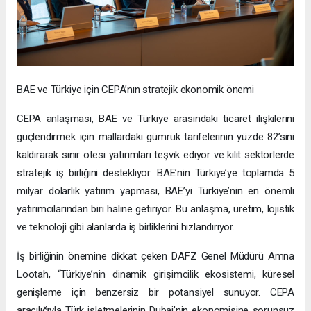
BAE ve Türkiye için CEPA’nın stratejik ekonomik önemi
CEPA anlaşması, BAE ve Türkiye arasındaki ticaret ilişkilerini
güçlendirmek için mallardaki gümrük tarifelerinin yüzde 82’sini
kaldırarak sınır ötesi yatırımları teşvik ediyor ve kilit sektörlerde
stratejik iş birliğini destekliyor. BAE’nin Türkiye’ye toplamda 5
milyar dolarlık yatırım yapması, BAE’yi Türkiye’nin en önemli
yatırımcılarından biri haline getiriyor. Bu anlaşma, üretim, lojistik
ve teknoloji gibi alanlarda iş birliklerini hızlandırıyor.
İş birliğinin önemine dikkat çeken DAFZ Genel Müdürü Amna
Lootah, “Türkiye’nin dinamik girişimcilik ekosistemi, küresel
genişleme için benzersiz bir potansiyel sunuyor. CEPA
aracılığıyla Türk işletmelerinin Dubai’nin ekonomisine sorunsuz