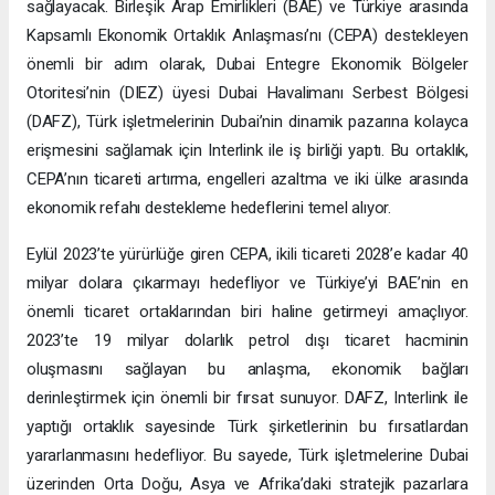
sağlayacak. Birleşik Arap Emirlikleri (BAE) ve Türkiye arasında
Kapsamlı Ekonomik Ortaklık Anlaşması’nı (CEPA) destekleyen
önemli bir adım olarak, Dubai Entegre Ekonomik Bölgeler
Otoritesi’nin (DIEZ) üyesi Dubai Havalimanı Serbest Bölgesi
(DAFZ), Türk işletmelerinin Dubai’nin dinamik pazarına kolayca
erişmesini sağlamak için Interlink ile iş birliği yaptı. Bu ortaklık,
CEPA’nın ticareti artırma, engelleri azaltma ve iki ülke arasında
ekonomik refahı destekleme hedeflerini temel alıyor.
Eylül 2023’te yürürlüğe giren CEPA, ikili ticareti 2028’e kadar 40
milyar dolara çıkarmayı hedefliyor ve Türkiye’yi BAE’nin en
önemli ticaret ortaklarından biri haline getirmeyi amaçlıyor.
2023’te 19 milyar dolarlık petrol dışı ticaret hacminin
oluşmasını sağlayan bu anlaşma, ekonomik bağları
derinleştirmek için önemli bir fırsat sunuyor. DAFZ, Interlink ile
yaptığı ortaklık sayesinde Türk şirketlerinin bu fırsatlardan
yararlanmasını hedefliyor. Bu sayede, Türk işletmelerine Dubai
üzerinden Orta Doğu, Asya ve Afrika’daki stratejik pazarlara