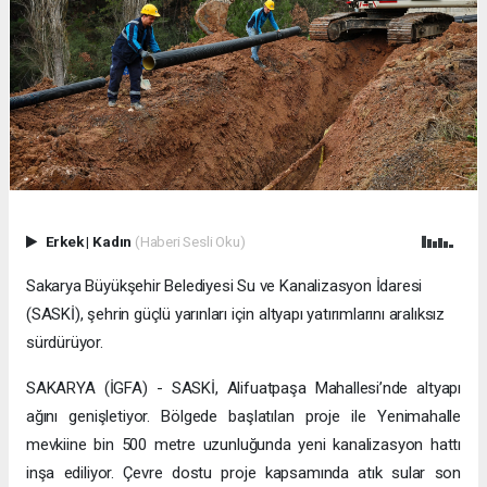
Erkek
|
Kadın
(Haberi Sesli Oku)
Sakarya Büyükşehir Belediyesi Su ve Kanalizasyon İdaresi
(SASKİ), şehrin güçlü yarınları için altyapı yatırımlarını aralıksız
sürdürüyor.
SAKARYA (İGFA) - SASKİ, Alifuatpaşa Mahallesi’nde altyapı
ağını genişletiyor. Bölgede başlatılan proje ile Yenimahalle
mevkiine bin 500 metre uzunluğunda yeni kanalizasyon hattı
inşa ediliyor. Çevre dostu proje kapsamında atık sular son