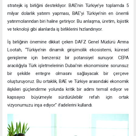
stratejik iş birliğini destekliyor. BAE’nin Türkiye’ye toplamda 5
milyar dolarlık yatırım yapması, BAE’yi Türkiye’nin en önemli
yatırımcılarından biri haline getiriyor. Bu anlaşma, üretim, lojistik
ve teknoloji gibi alanlarda iş birliklerini hızlandırıyor.
İş birliğinin önemine dikkat çeken DAFZ Genel Müdürü Amna
Lootah, “Türkiye’nin dinamik girişimcilik ekosistemi, küresel
genişleme için benzersiz bir potansiyel sunuyor. CEPA
aracılığıyla Türk işletmelerinin Dubai’nin ekonomisine sorunsuz
bir şekilde entegre olmasını sağlayacak bir çerçeve
oluşturuyoruz. Bu ortaklık, BAE ve Türkiye arasındaki ekonomik
ilişkileri güçlendirme yolunda kritik bir adımı temsil ediyor ve
kapsayıcı büyümeyle sürdürülebilir refah için ortak
vizyonumuzu inşa ediyor.” ifadelerini kullandı.