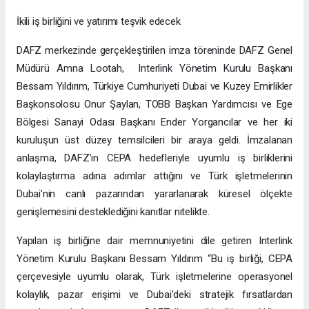
İkili iş birliğini ve yatırımı teşvik edecek
DAFZ merkezinde gerçekleştirilen imza töreninde DAFZ Genel
Müdürü Amna Lootah, Interlink Yönetim Kurulu Başkanı
Bessam Yıldırım, Türkiye Cumhuriyeti Dubai ve Kuzey Emirlikler
Başkonsolosu Onur Şaylan, TOBB Başkan Yardımcısı ve Ege
Bölgesi Sanayi Odası Başkanı Ender Yorgancılar ve her iki
kuruluşun üst düzey temsilcileri bir araya geldi. İmzalanan
anlaşma, DAFZ’ın CEPA hedefleriyle uyumlu iş birliklerini
kolaylaştırma adına adımlar attığını ve Türk işletmelerinin
Dubai’nin canlı pazarından yararlanarak küresel ölçekte
genişlemesini desteklediğini kanıtlar nitelikte.
Yapılan iş birliğine dair memnuniyetini dile getiren Interlink
Yönetim Kurulu Başkanı Bessam Yıldırım “Bu iş birliği, CEPA
çerçevesiyle uyumlu olarak, Türk işletmelerine operasyonel
kolaylık, pazar erişimi ve Dubai’deki stratejik fırsatlardan