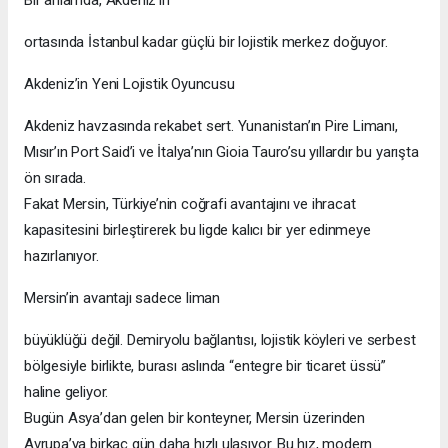
ortasında İstanbul kadar güçlü bir lojistik merkez doğuyor.
Akdeniz’in Yeni Lojistik Oyuncusu
Akdeniz havzasında rekabet sert. Yunanistan’ın Pire Limanı,
Mısır’ın Port Said’i ve İtalya’nın Gioia Tauro’su yıllardır bu yarışta
ön sırada.
Fakat Mersin, Türkiye’nin coğrafi avantajını ve ihracat
kapasitesini birleştirerek bu ligde kalıcı bir yer edinmeye
hazırlanıyor.
Mersin’in avantajı sadece liman
büyüklüğü değil. Demiryolu bağlantısı, lojistik köyleri ve serbest
bölgesiyle birlikte, burası aslında “entegre bir ticaret üssü”
haline geliyor.
Bugün Asya’dan gelen bir konteyner, Mersin üzerinden
Avrupa’ya birkaç gün daha hızlı ulaşıyor. Bu hız, modern