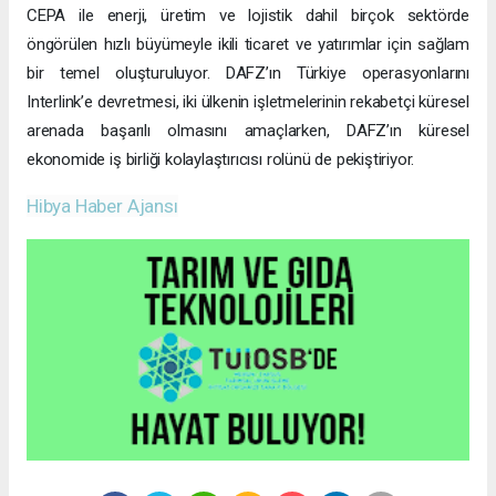
CEPA ile enerji, üretim ve lojistik dahil birçok sektörde
öngörülen hızlı büyümeyle ikili ticaret ve yatırımlar için sağlam
bir temel oluşturuluyor. DAFZ’ın Türkiye operasyonlarını
Interlink’e devretmesi, iki ülkenin işletmelerinin rekabetçi küresel
arenada başarılı olmasını amaçlarken, DAFZ’ın küresel
ekonomide iş birliği kolaylaştırıcısı rolünü de pekiştiriyor.
Hibya Haber Ajansı