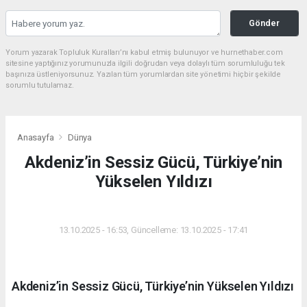
Gönder
Yorum yazarak Topluluk Kuralları’nı kabul etmiş bulunuyor ve hurnethaber.com
sitesine yaptığınız yorumunuzla ilgili doğrudan veya dolaylı tüm sorumluluğu tek
başınıza üstleniyorsunuz. Yazılan tüm yorumlardan site yönetimi hiçbir şekilde
sorumlu tutulamaz.
Anasayfa
Dünya
Akdeniz’in Sessiz Gücü, Türkiye’nin
Yükselen Yıldızı
DÜNYA
13.10.2025 - 16:53, Güncelleme: 13.10.2025 - 17:41
Akdeniz’in Sessiz Gücü, Türkiye’nin Yükselen Yıldızı