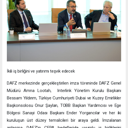
İkili iş birliğini ve yatırımı teşvik edecek
DAFZ merkezinde gerçekleştirilen imza töreninde DAFZ Genel
Müdürü Amna Lootah, Interlink Yönetim Kurulu Başkanı
Bessam Yıldırım, Türkiye Cumhuriyeti Dubai ve Kuzey Emirlikler
Başkonsolosu Onur Şaylan, TOBB Başkan Yardımcısı ve Ege
Bölgesi Sanayi Odası Başkanı Ender Yorgancılar ve her iki
kuruluşun üst düzey temsilcileri bir araya geldi. İmzalanan
anlaşma, DAFZ’ın CEPA hedefleriyle uyumlu iş birliklerini