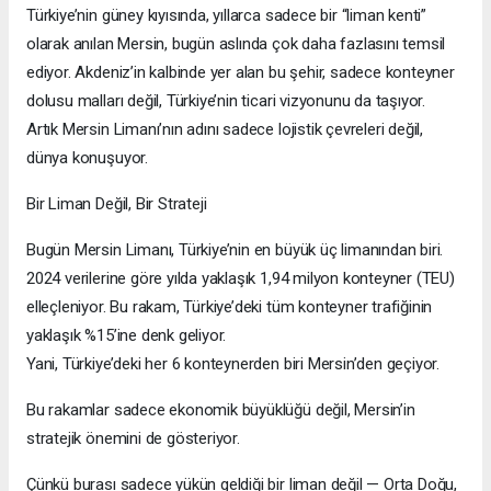
Türkiye’nin güney kıyısında, yıllarca sadece bir “liman kenti”
olarak anılan Mersin, bugün aslında çok daha fazlasını temsil
ediyor. Akdeniz’in kalbinde yer alan bu şehir, sadece konteyner
dolusu malları değil, Türkiye’nin ticari vizyonunu da taşıyor.
Artık Mersin Limanı’nın adını sadece lojistik çevreleri değil,
dünya konuşuyor.
Bir Liman Değil, Bir Strateji
Bugün Mersin Limanı, Türkiye’nin en büyük üç limanından biri.
2024 verilerine göre yılda yaklaşık 1,94 milyon konteyner (TEU)
elleçleniyor. Bu rakam, Türkiye’deki tüm konteyner trafiğinin
yaklaşık %15’ine denk geliyor.
Yani, Türkiye’deki her 6 konteynerden biri Mersin’den geçiyor.
Bu rakamlar sadece ekonomik büyüklüğü değil, Mersin’in
stratejik önemini de gösteriyor.
Çünkü burası sadece yükün geldiği bir liman değil — Orta Doğu,