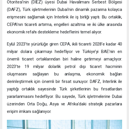
Otoritesi’nin (DIEZ) üyesi Dubai Havalimanı Serbest Bölgesi
(DAFZ), Türk işletmelerinin Dubai’nin dinamik pazarına kolayca
erişmesini sağlamak için Interlink ile iş birliği yaptı. Bu ortaklık,
CEPA’nın ticareti artırma, engelleri azaltma ve iki ülke arasında
ekonomik refahı destekleme hedeflerini temel alıyor.
Eylül 2023’te yürürlüğe giren CEPA, ikili ticareti 2028’e kadar 40
milyar dolara çıkarmayı hedefliyor ve Türkiye’yi BAE’nin en
önemli ticaret ortaklarından biri haline getirmeyi amaçlıyor.
2023’te 19 milyar dolarlık petrol dışı ticaret hacminin
oluşmasını sağlayan bu anlaşma, ekonomik bağları
derinleştirmek için önemli bir fırsat sunuyor. DAFZ, Interlink ile
yaptığı ortaklık sayesinde Türk şirketlerinin bu fırsatlardan
yararlanmasını hedefliyor. Bu sayede, Türk işletmelerine Dubai
üzerinden Orta Doğu, Asya ve Afrika’daki stratejik pazarlara
erişim imkanı sağlanıyor.