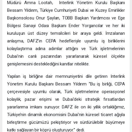
Müdürü Amna Lootah, Interlink Yönetim Kurulu Başkanı
Bessam Yıldırım, Türkiye Cumhuriyeti Dubai ve Kuzey Emirlikler
Başkonsolosu Onur Şaylan, TOBB Başkan Yardımcısı ve Ege
Bölgesi Sanayi Odası Başkanı Ender Yorgancılar ve her iki
kuruluşun üst düzey temsilcileri bir araya geldi. İmzalanan
anlaşma, DAFZ’ın CEPA hedefleriyle uyumlu iş birliklerini
kolaylaştırma adına adımlar attığını ve Türk işletmelerinin
Dubai’nin canlı pazarından yararlanarak küresel ölçekte
genişlemesini desteklediğini kanıtlar nitelikte.
Yapılan iş birliğine dair memnuniyetini dile getiren Interlink
Yönetim Kurulu Başkanı Bessam Yıldırım “Bu iş birliği, CEPA
çerçevesiyle uyumlu olarak, Türk işletmelerine operasyonel
kolaylık, pazar erişimi ve Dubai’deki stratejik fırsatlardan
yararlanma imkanı sunuyor. DAFZ ile on iki yıllık ortaklığımız,
Türkiye’nin dinamik ekonomisini Dubai’nin küresel ticaret ağıyla
birleştirme gücümüzü pekiştiriyor ve sürdürülebilir büyümeye
katkı sağlayan bir köprü oluşturuyor.” dedi.