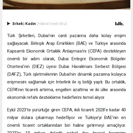
Erkek
|
Kadın
(Haberi Sesli Oku)
Türk Şirketleri, Dubai’nin canlı pazarına daha kolay erişim
sağlayacak. Birleşik Arap Emirlikleri (BAE) ve Türkiye arasında
Kapsamlı Ekonomik Ortaklık Anlaşması’nı (CEPA) destekleyen
önemli bir adım olarak, Dubai Entegre Ekonomik Bölgeler
Otoritesi’nin (DIEZ) üyesi Dubai Havalimanı Serbest Bölgesi
(DAFZ), Türk işletmelerinin Dubai’nin dinamik pazarına kolayca
erişmesini sağlamak için Interlink ile iş birliği yaptı. Bu ortaklık,
CEPA’nın ticareti artırma, engelleri azaltma ve iki ülke arasında
ekonomik refahı destekleme hedeflerini temel alıyor.
Eylül 2023’te yürürlüğe giren CEPA, ikili ticareti 2028’e kadar 40
milyar dolara çıkarmayı hedefliyor ve Türkiye’yi BAE’nin en
önemli ticaret ortaklarından biri haline getirmeyi amaçlıyor.
2023’te 19 milyar dolarlık petrol dışı ticaret hacminin