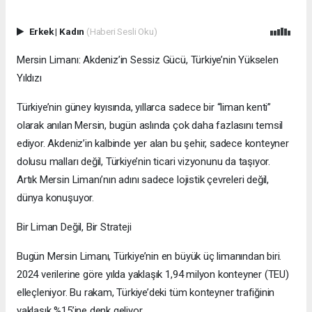
Erkek
|
Kadın
(Haberi Sesli Oku)
Mersin Limanı: Akdeniz’in Sessiz Gücü, Türkiye’nin Yükselen
Yıldızı
Türkiye’nin güney kıyısında, yıllarca sadece bir “liman kenti”
olarak anılan Mersin, bugün aslında çok daha fazlasını temsil
ediyor. Akdeniz’in kalbinde yer alan bu şehir, sadece konteyner
dolusu malları değil, Türkiye’nin ticari vizyonunu da taşıyor.
Artık Mersin Limanı’nın adını sadece lojistik çevreleri değil,
dünya konuşuyor.
Bir Liman Değil, Bir Strateji
Bugün Mersin Limanı, Türkiye’nin en büyük üç limanından biri.
2024 verilerine göre yılda yaklaşık 1,94 milyon konteyner (TEU)
elleçleniyor. Bu rakam, Türkiye’deki tüm konteyner trafiğinin
yaklaşık %15’ine denk geliyor.