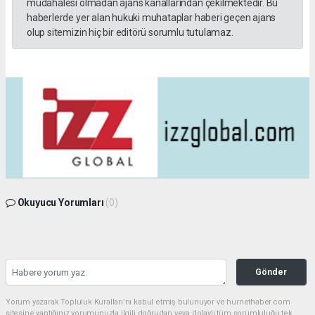
müdahalesi olmadan ajans kanallarından çekilmektedir. Bu
haberlerde yer alan hukuki muhataplar haberi geçen ajans
olup sitemizin hiç bir editörü sorumlu tutulamaz.
Okuyucu Yorumları
(0)
Gönder
Yorum yazarak Topluluk Kuralları’nı kabul etmiş bulunuyor ve hurnethaber.com
sitesine yaptığınız yorumunuzla ilgili doğrudan veya dolaylı tüm sorumluluğu tek