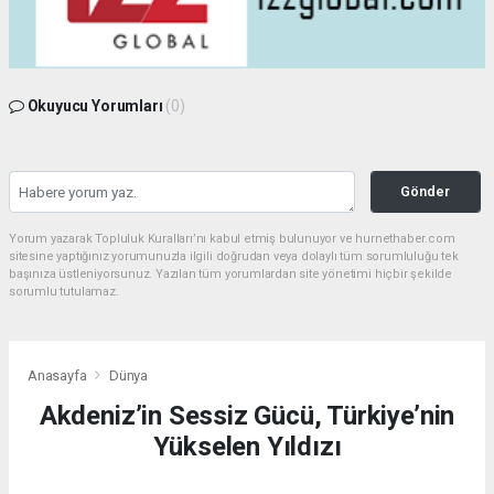
Okuyucu Yorumları
(0)
Gönder
Yorum yazarak Topluluk Kuralları’nı kabul etmiş bulunuyor ve hurnethaber.com
sitesine yaptığınız yorumunuzla ilgili doğrudan veya dolaylı tüm sorumluluğu tek
başınıza üstleniyorsunuz. Yazılan tüm yorumlardan site yönetimi hiçbir şekilde
sorumlu tutulamaz.
Anasayfa
Dünya
Akdeniz’in Sessiz Gücü, Türkiye’nin
Yükselen Yıldızı