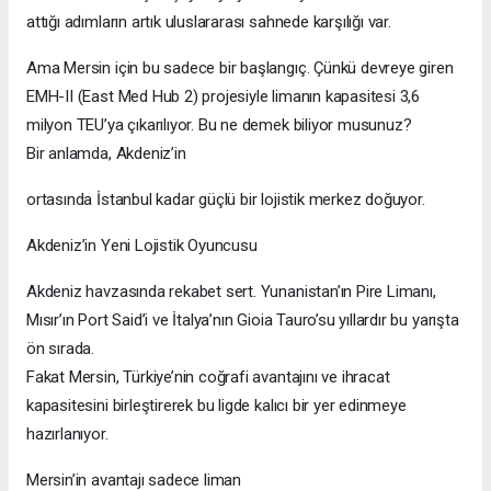
attığı adımların artık uluslararası sahnede karşılığı var.
Ama Mersin için bu sadece bir başlangıç. Çünkü devreye giren
EMH-II (East Med Hub 2) projesiyle limanın kapasitesi 3,6
milyon TEU’ya çıkarılıyor. Bu ne demek biliyor musunuz?
Bir anlamda, Akdeniz’in
ortasında İstanbul kadar güçlü bir lojistik merkez doğuyor.
Akdeniz’in Yeni Lojistik Oyuncusu
Akdeniz havzasında rekabet sert. Yunanistan’ın Pire Limanı,
Mısır’ın Port Said’i ve İtalya’nın Gioia Tauro’su yıllardır bu yarışta
ön sırada.
Fakat Mersin, Türkiye’nin coğrafi avantajını ve ihracat
kapasitesini birleştirerek bu ligde kalıcı bir yer edinmeye
hazırlanıyor.
Mersin’in avantajı sadece liman