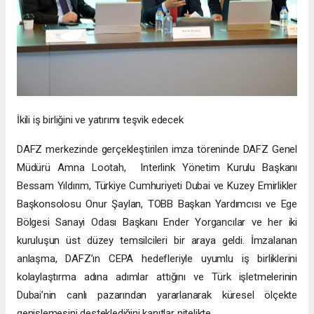
İkili iş birliğini ve yatırımı teşvik edecek
DAFZ merkezinde gerçekleştirilen imza töreninde DAFZ Genel
Müdürü Amna Lootah, Interlink Yönetim Kurulu Başkanı
Bessam Yıldırım, Türkiye Cumhuriyeti Dubai ve Kuzey Emirlikler
Başkonsolosu Onur Şaylan, TOBB Başkan Yardımcısı ve Ege
Bölgesi Sanayi Odası Başkanı Ender Yorgancılar ve her iki
kuruluşun üst düzey temsilcileri bir araya geldi. İmzalanan
anlaşma, DAFZ’ın CEPA hedefleriyle uyumlu iş birliklerini
kolaylaştırma adına adımlar attığını ve Türk işletmelerinin
Dubai’nin canlı pazarından yararlanarak küresel ölçekte
genişlemesini desteklediğini kanıtlar nitelikte.