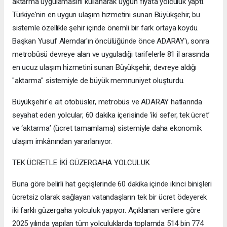
aktarma uygulamasını kullanarak uygun fiyata yolculuk yaptı.
Türkiye'nin en uygun ulaşım hizmetini sunan Büyükşehir, bu
sistemle özellikle şehir içinde önemli bir fark ortaya koydu.
Başkan Yusuf Alemdar'ın öncülüğünde önce ADARAY'ı, sonra
metrobüsü devreye alan ve uyguladığı tarifelerle 81 il arasında
en ucuz ulaşım hizmetini sunan Büyükşehir, devreye aldığı
"aktarma" sistemiyle de büyük memnuniyet oluşturdu.
Büyükşehir'e ait otobüsler, metrobüs ve ADARAY hatlarında
seyahat eden yolcular, 60 dakika içerisinde ‘iki sefer, tek ücret’
ve ‘aktarma’ (ücret tamamlama) sistemiyle daha ekonomik
ulaşım imkânından yararlanıyor.
TEK ÜCRETLE İKİ GÜZERGAHA YOLCULUK
Buna göre belirli hat geçişlerinde 60 dakika içinde ikinci binişleri
ücretsiz olarak sağlayan vatandaşların tek bir ücret ödeyerek
iki farklı güzergaha yolculuk yapıyor. Açıklanan verilere göre
2025 yılında yapılan tüm yolculuklarda toplamda 514 bin 774