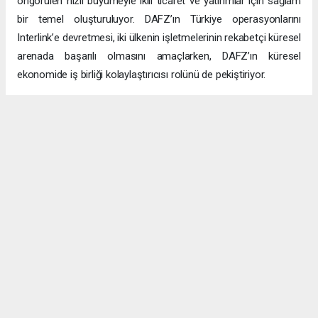
Bu ortaklığın faydalarını maksimize etmek için, DAFZ ve
Interlink, Türk iş dünyasıyla yakın iletişim kurmaya odaklanacak.
Roadshowlar, sadece farkındalık yaratmakla kalmayacak, aynı
zamanda CEPA’nın sürdürülebilir ticaret ortaklıkları kurma
hedefleri doğrultusunda uzun vadeli ticaret ilişkileri için de bir
platform sağlayacak.
Uzun vadeli büyümeye yönelik ekonomik sinerjiler
CEPA ile enerji, üretim ve lojistik dahil birçok sektörde
öngörülen hızlı büyümeyle ikili ticaret ve yatırımlar için sağlam
bir temel oluşturuluyor. DAFZ’ın Türkiye operasyonlarını
Interlink’e devretmesi, iki ülkenin işletmelerinin rekabetçi küresel
arenada başarılı olmasını amaçlarken, DAFZ’ın küresel
ekonomide iş birliği kolaylaştırıcısı rolünü de pekiştiriyor.
Hibya Haber Ajansı