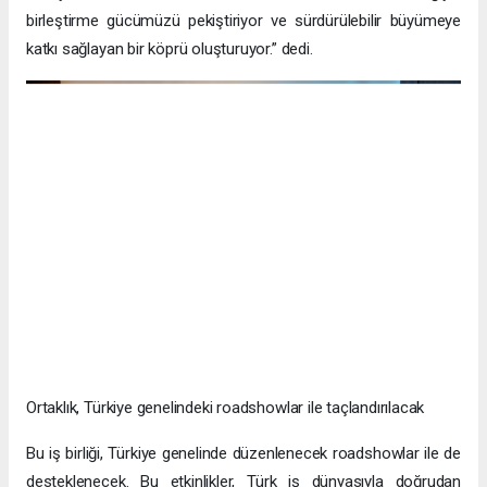
anlaşma, DAFZ’ın CEPA hedefleriyle uyumlu iş birliklerini
kolaylaştırma adına adımlar attığını ve Türk işletmelerinin
Dubai’nin canlı pazarından yararlanarak küresel ölçekte
genişlemesini desteklediğini kanıtlar nitelikte.
Yapılan iş birliğine dair memnuniyetini dile getiren Interlink
Yönetim Kurulu Başkanı Bessam Yıldırım “Bu iş birliği, CEPA
çerçevesiyle uyumlu olarak, Türk işletmelerine operasyonel
kolaylık, pazar erişimi ve Dubai’deki stratejik fırsatlardan
yararlanma imkanı sunuyor. DAFZ ile on iki yıllık ortaklığımız,
Türkiye’nin dinamik ekonomisini Dubai’nin küresel ticaret ağıyla
birleştirme gücümüzü pekiştiriyor ve sürdürülebilir büyümeye
katkı sağlayan bir köprü oluşturuyor.” dedi.