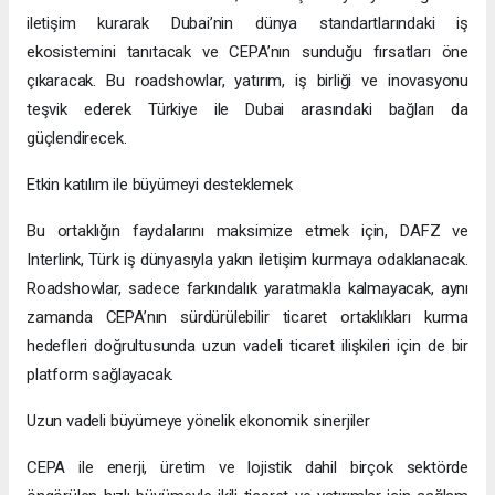
Ortaklık, Türkiye genelindeki roadshowlar ile taçlandırılacak
Bu iş birliği, Türkiye genelinde düzenlenecek roadshowlar ile de
desteklenecek. Bu etkinlikler, Türk iş dünyasıyla doğrudan
iletişim kurarak Dubai’nin dünya standartlarındaki iş
ekosistemini tanıtacak ve CEPA’nın sunduğu fırsatları öne
çıkaracak. Bu roadshowlar, yatırım, iş birliği ve inovasyonu
teşvik ederek Türkiye ile Dubai arasındaki bağları da
güçlendirecek.
Etkin katılım ile büyümeyi desteklemek