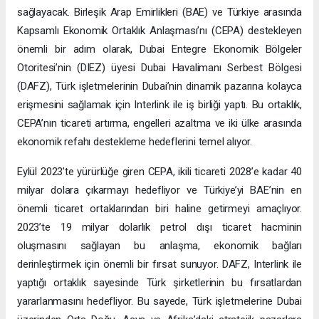
sağlayacak. Birleşik Arap Emirlikleri (BAE) ve Türkiye arasında
Kapsamlı Ekonomik Ortaklık Anlaşması’nı (CEPA) destekleyen
önemli bir adım olarak, Dubai Entegre Ekonomik Bölgeler
Otoritesi’nin (DIEZ) üyesi Dubai Havalimanı Serbest Bölgesi
(DAFZ), Türk işletmelerinin Dubai’nin dinamik pazarına kolayca
erişmesini sağlamak için Interlink ile iş birliği yaptı. Bu ortaklık,
CEPA’nın ticareti artırma, engelleri azaltma ve iki ülke arasında
ekonomik refahı destekleme hedeflerini temel alıyor.
Eylül 2023’te yürürlüğe giren CEPA, ikili ticareti 2028’e kadar 40
milyar dolara çıkarmayı hedefliyor ve Türkiye’yi BAE’nin en
önemli ticaret ortaklarından biri haline getirmeyi amaçlıyor.
2023’te 19 milyar dolarlık petrol dışı ticaret hacminin
oluşmasını sağlayan bu anlaşma, ekonomik bağları
derinleştirmek için önemli bir fırsat sunuyor. DAFZ, Interlink ile
yaptığı ortaklık sayesinde Türk şirketlerinin bu fırsatlardan
yararlanmasını hedefliyor. Bu sayede, Türk işletmelerine Dubai