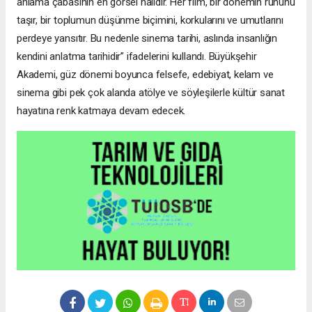
anlama çabasının en görsel hâlidir. Her film, bir dönemin ruhunu
taşır, bir toplumun düşünme biçimini, korkularını ve umutlarını
perdeye yansıtır. Bu nedenle sinema tarihi, aslında insanlığın
kendini anlatma tarihidir” ifadelerini kullandı. Büyükşehir
Akademi, güz dönemi boyunca felsefe, edebiyat, kelam ve
sinema gibi pek çok alanda atölye ve söyleşilerle kültür sanat
hayatına renk katmaya devam edecek.