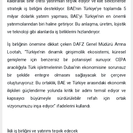
kaldırarak sınır ötesi yatırımları teşvik ediyor ve kilit sektörlerde
stratejik iş birliğini destekliyor. BAE’nin Türkiye’ye toplamda 5
milyar dolarlık yatırım yapması, BAE’yi Türkiye’nin en önemli
yatırımcılarından biri haline getiriyor. Bu anlaşma, üretim, lojistik
ve teknoloji gibi alanlarda iş birliklerini hızlandırıyor.
İş birliğinin önemine dikkat çeken DAFZ Genel Müdürü Amna
Lootah, “Türkiye’nin dinamik girişimcilik ekosistemi, küresel
genişleme için benzersiz bir potansiyel sunuyor. CEPA
aracılığıyla Türk işletmelerinin Dubai’nin ekonomisine sorunsuz
bir şekilde entegre olmasını sağlayacak bir çerçeve
oluşturuyoruz. Bu ortaklık, BAE ve Türkiye arasındaki ekonomik
ilişkileri güçlendirme yolunda kritik bir adımı temsil ediyor ve
kapsayıcı büyümeyle sürdürülebilir refah için ortak
vizyonumuzu inşa ediyor.” ifadelerini kullandı.