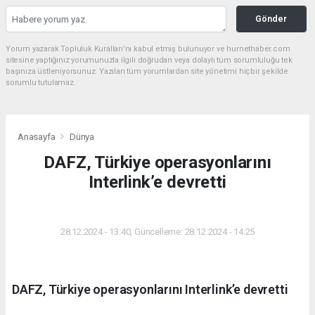
Gönder
Yorum yazarak Topluluk Kuralları’nı kabul etmiş bulunuyor ve hurnethaber.com
sitesine yaptığınız yorumunuzla ilgili doğrudan veya dolaylı tüm sorumluluğu tek
başınıza üstleniyorsunuz. Yazılan tüm yorumlardan site yönetimi hiçbir şekilde
sorumlu tutulamaz.
Anasayfa
Dünya
DAFZ, Türkiye operasyonlarını
Interlink’e devretti
DÜNYA
28.12.2024 - 13:40, Güncelleme: 28.12.2024 - 14:25
DAFZ, Türkiye operasyonlarını Interlink’e devretti