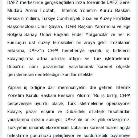
DAFZ merkezinde gerçekleştirilen imza töreninde DAFZ Genel
Müdürü Amna Lootah, Interlink Yönetim Kurulu Başkanı
Bessam Yıldırım, Türkiye Cumhuriyeti Dubai ve Kuzey Emirlikler
Başkonsolosu Onur Şaylan, TOBB Başkan Yardımcısı ve Ege
Bölgesi Sanayi Odası Başkanı Ender Yorgancılar ve her iki
kuruluşun üst düzey temsilcileri bir araya geldi. İmzalanan
anlaşma, DAFZ’ın CEPA hedefleriyle uyumlu iş birliklerini
kolaylaştırma adına adımlar attığını ve Türk işletmelerinin
Dubai’nin canlı pazarından yararlanarak küresel ölçekte
genişlemesini desteklediğini kanıtlar nitelikte.
Yapılan iş birliğine dair memnuniyetini dile getiren Interlink
Yönetim Kurulu Başkanı Bessam Yıldırım “Bu iş birliği, CEPA
çerçevesiyle uyumlu olarak, Türk işletmelerine operasyonel
kolaylık, pazar erişimi ve Dubai’deki stratejik fırsatlardan
yararlanma imkanı sunuyor. DAFZ ile on iki yıllık ortaklığımız,
Türkiye’nin dinamik ekonomisini Dubai’nin küresel ticaret ağıyla
birleştirme gücümüzü pekiştiriyor ve sürdürülebilir büyümeye