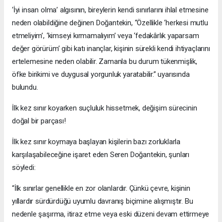
‘İyi insan olma’ algısının, bireylerin kendi sınırlarını ihlal etmesine
neden olabildiğine değinen Doğantekin, “Özellikle ‘herkesi mutlu
etmeliyim’, ‘kimseyi kırmamalıyım’ veya ‘fedakârlık yaparsam
değer görürüm’ gibi katı inançlar, kişinin sürekli kendi ihtiyaçlarını
ertelemesine neden olabilir. Zamanla bu durum tükenmişlik,
öfke birikimi ve duygusal yorgunluk yaratabilir.” uyarısında
bulundu.
İlk kez sınır koyarken suçluluk hissetmek, değişim sürecinin
doğal bir parçası!
İlk kez sınır koymaya başlayan kişilerin bazı zorluklarla
karşılaşabileceğine işaret eden Seren Doğantekin, şunları
söyledi:
“İlk sınırlar genellikle en zor olanlardır. Çünkü çevre, kişinin
yıllardır sürdürdüğü uyumlu davranış biçimine alışmıştır. Bu
nedenle şaşırma, itiraz etme veya eski düzeni devam ettirmeye