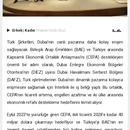
Erkek
|
Kadın
(Haberi Sesli Oku)
Türk Şirketleri, Dubai’nin canlı pazarına daha kolay erişim
sağlayacak. Birleşik Arap Emirlikleri (BAE) ve Türkiye arasında
Kapsamlı Ekonomik Ortaklık Anlaşması’nı (CEPA) destekleyen
önemli bir adım olarak, Dubai Entegre Ekonomik Bölgeler
Otoritesi’nin (DIEZ) üyesi Dubai Havalimanı Serbest Bölgesi
(DAFZ), Türk işletmelerinin Dubai’nin dinamik pazarına kolayca
erişmesini sağlamak için Interlink ile iş birliği yaptı. Bu ortaklık,
CEPA’nın ticareti artırma, engelleri azaltma ve iki ülke arasında
ekonomik refahı destekleme hedeflerini temel alıyor.
Eylül 2023’te yürürlüğe giren CEPA, ikili ticareti 2028’e kadar 40
milyar dolara çıkarmayı hedefliyor ve Türkiye’yi BAE’nin en
önemli ticaret ortaklarından biri haline getirmeyi amaçlıyor.