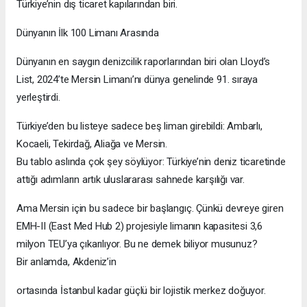
Türkiye’nin dış ticaret kapılarından biri.
Dünyanın İlk 100 Limanı Arasında
Dünyanın en saygın denizcilik raporlarından biri olan Lloyd’s
List, 2024’te Mersin Limanı’nı dünya genelinde 91. sıraya
yerleştirdi.
Türkiye’den bu listeye sadece beş liman girebildi: Ambarlı,
Kocaeli, Tekirdağ, Aliağa ve Mersin.
Bu tablo aslında çok şey söylüyor: Türkiye’nin deniz ticaretinde
attığı adımların artık uluslararası sahnede karşılığı var.
Ama Mersin için bu sadece bir başlangıç. Çünkü devreye giren
EMH-II (East Med Hub 2) projesiyle limanın kapasitesi 3,6
milyon TEU’ya çıkarılıyor. Bu ne demek biliyor musunuz?
Bir anlamda, Akdeniz’in
ortasında İstanbul kadar güçlü bir lojistik merkez doğuyor.