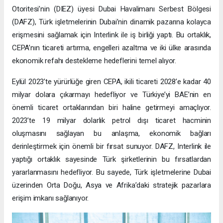
Otoritesi’nin (DIEZ) üyesi Dubai Havalimanı Serbest Bölgesi
(DAFZ), Türk işletmelerinin Dubai’nin dinamik pazarına kolayca
erişmesini sağlamak için Interlink ile iş birliği yaptı. Bu ortaklık,
CEPA’nın ticareti artırma, engelleri azaltma ve iki ülke arasında
ekonomik refahı destekleme hedeflerini temel alıyor.
Eylül 2023’te yürürlüğe giren CEPA, ikili ticareti 2028’e kadar 40
milyar dolara çıkarmayı hedefliyor ve Türkiye’yi BAE’nin en
önemli ticaret ortaklarından biri haline getirmeyi amaçlıyor.
2023’te 19 milyar dolarlık petrol dışı ticaret hacminin
oluşmasını sağlayan bu anlaşma, ekonomik bağları
derinleştirmek için önemli bir fırsat sunuyor. DAFZ, Interlink ile
yaptığı ortaklık sayesinde Türk şirketlerinin bu fırsatlardan
yararlanmasını hedefliyor. Bu sayede, Türk işletmelerine Dubai
üzerinden Orta Doğu, Asya ve Afrika’daki stratejik pazarlara
erişim imkanı sağlanıyor.