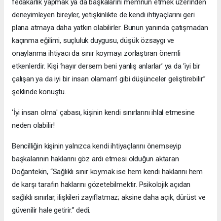
fedakârlık yapmak ya da başkalarını memnun etmek üzerinden
deneyimleyen bireyler, yetişkinlikte de kendi ihtiyaçlarını geri
plana atmaya daha yatkın olabilirler. Bunun yanında çatışmadan
kaçınma eğilimi, suçluluk duygusu, düşük özsaygı ve
onaylanma ihtiyacı da sınır koymayı zorlaştıran önemli
etkenlerdir. Kişi ‘hayır dersem beni yanlış anlarlar’ ya da ‘iyi bir
çalışan ya da iyi bir insan olamam’ gibi düşünceler geliştirebilir.”
şeklinde konuştu.
'İyi insan olma' çabası, kişinin kendi sınırlarını ihlal etmesine
neden olabilir!
Bencilliğin kişinin yalnızca kendi ihtiyaçlarını önemseyip
başkalarının haklarını göz ardı etmesi olduğun aktaran
Doğantekin, “Sağlıklı sınır koymak ise hem kendi haklarını hem
de karşı tarafın haklarını gözetebilmektir. Psikolojik açıdan
sağlıklı sınırlar, ilişkileri zayıflatmaz; aksine daha açık, dürüst ve
güvenilir hale getirir.” dedi.