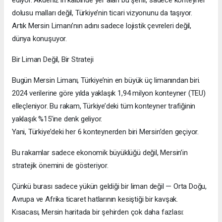
ediyor. Akdeniz’in kalbinde yer alan bu şehir, sadece konteyner
dolusu malları değil, Türkiye’nin ticari vizyonunu da taşıyor.
Artık Mersin Limanı’nın adını sadece lojistik çevreleri değil,
dünya konuşuyor.
Bir Liman Değil, Bir Strateji
Bugün Mersin Limanı, Türkiye’nin en büyük üç limanından biri.
2024 verilerine göre yılda yaklaşık 1,94 milyon konteyner (TEU)
elleçleniyor. Bu rakam, Türkiye’deki tüm konteyner trafiğinin
yaklaşık %15’ine denk geliyor.
Yani, Türkiye’deki her 6 konteynerden biri Mersin’den geçiyor.
Bu rakamlar sadece ekonomik büyüklüğü değil, Mersin’in
stratejik önemini de gösteriyor.
Çünkü burası sadece yükün geldiği bir liman değil — Orta Doğu,
Avrupa ve Afrika ticaret hatlarının kesiştiği bir kavşak.
Kısacası, Mersin haritada bir şehirden çok daha fazlası: