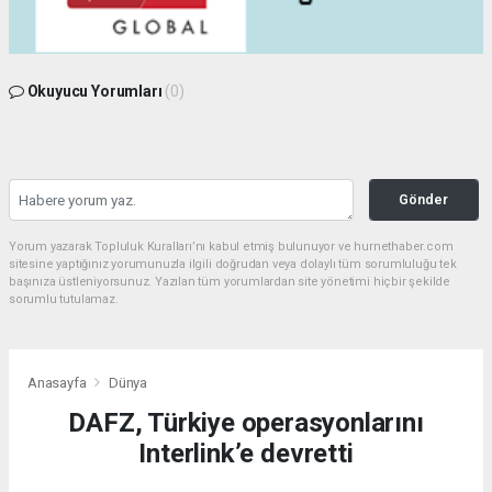
Okuyucu Yorumları
(0)
Gönder
Yorum yazarak Topluluk Kuralları’nı kabul etmiş bulunuyor ve hurnethaber.com
sitesine yaptığınız yorumunuzla ilgili doğrudan veya dolaylı tüm sorumluluğu tek
başınıza üstleniyorsunuz. Yazılan tüm yorumlardan site yönetimi hiçbir şekilde
sorumlu tutulamaz.
Anasayfa
Dünya
DAFZ, Türkiye operasyonlarını
Interlink’e devretti