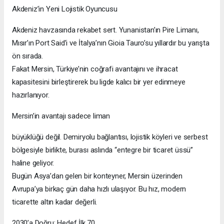
Akdeniz’in Yeni Lojistik Oyuncusu
Akdeniz havzasında rekabet sert. Yunanistan’ın Pire Limanı,
Mısır’ın Port Said’i ve İtalya’nın Gioia Tauro’su yıllardır bu yarışta
ön sırada.
Fakat Mersin, Türkiye’nin coğrafi avantajını ve ihracat
kapasitesini birleştirerek bu ligde kalıcı bir yer edinmeye
hazırlanıyor.
Mersin’in avantajı sadece liman
büyüklüğü değil. Demiryolu bağlantısı, lojistik köyleri ve serbest
bölgesiyle birlikte, burası aslında “entegre bir ticaret üssü”
haline geliyor.
Bugün Asya’dan gelen bir konteyner, Mersin üzerinden
Avrupa’ya birkaç gün daha hızlı ulaşıyor. Bu hız, modern
ticarette altın kadar değerli.
2030’a Doğru: Hedef İlk 70