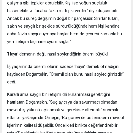
çalışma gibi tepkiler görülebilir. Kişi ise yoğun suçluluk
hissedebilir ve ‘acaba fazla mı tepki verdim’ diye düşünebilir.
Ancak bu süreç değişimin doğal bir parçasıdır. Sınırlar tutarlı,
sakin ve saygılı bir şekilde sürdürüldüğünde hem kişi kendine
daha fazla saygı duymaya başlar hem de çevresi zamanla bu
yeni iletişim biçimine uyum sağlar.”
'Hayır' demenin değil, nasıl söylendiğinin önemi büyük!
İş yaşamında önemli olanın sadece ‘hayır’ demek olmadığını
kaydeden Doğantekin, “Önemli olan bunu nasıl söylediğimizdir.”
dedi.
Kararlı ama saygılı bir iletişim dili kullanılması gerektiğini
hatırlatan Doğantekin, “Suçlayıcı ya da savunmacı olmadan
mevcut iş yükünü açıklamak ve gerekirse alternatif sunmak
etkili bir yaklaşımdır. Örneğin, ‘Bu görevi de üstlenirsem mevcut
işlerimin kalitesi düşebilir. Öncelikleri birlikte değerlendirebilir
miyiz?’ şeklindeki bir ifade hem çözüm odaklıdır hem de