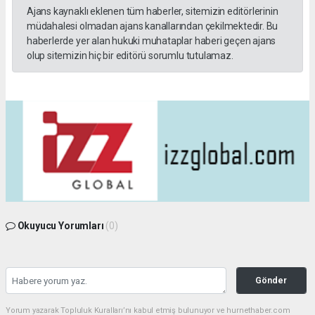
Ajans kaynaklı eklenen tüm haberler, sitemizin editörlerinin
müdahalesi olmadan ajans kanallarından çekilmektedir. Bu
haberlerde yer alan hukuki muhataplar haberi geçen ajans
olup sitemizin hiç bir editörü sorumlu tutulamaz.
Okuyucu Yorumları
(0)
Gönder
Yorum yazarak Topluluk Kuralları’nı kabul etmiş bulunuyor ve hurnethaber.com