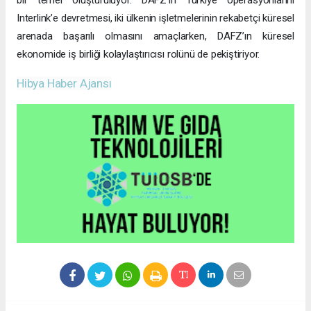
bir temel oluşturuluyor. DAFZ’ın Türkiye operasyonlarını
Interlink’e devretmesi, iki ülkenin işletmelerinin rekabetçi küresel
arenada başarılı olmasını amaçlarken, DAFZ’ın küresel
ekonomide iş birliği kolaylaştırıcısı rolünü de pekiştiriyor.
Hibya Haber Ajansı