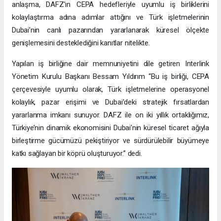
anlaşma, DAFZ’ın CEPA hedefleriyle uyumlu iş birliklerini
kolaylaştırma adına adımlar attığını ve Türk işletmelerinin
Dubai’nin canlı pazarından yararlanarak küresel ölçekte
genişlemesini desteklediğini kanıtlar nitelikte.
Yapılan iş birliğine dair memnuniyetini dile getiren Interlink
Yönetim Kurulu Başkanı Bessam Yıldırım “Bu iş birliği, CEPA
çerçevesiyle uyumlu olarak, Türk işletmelerine operasyonel
kolaylık, pazar erişimi ve Dubai’deki stratejik fırsatlardan
yararlanma imkanı sunuyor. DAFZ ile on iki yıllık ortaklığımız,
Türkiye’nin dinamik ekonomisini Dubai’nin küresel ticaret ağıyla
birleştirme gücümüzü pekiştiriyor ve sürdürülebilir büyümeye
katkı sağlayan bir köprü oluşturuyor.” dedi.