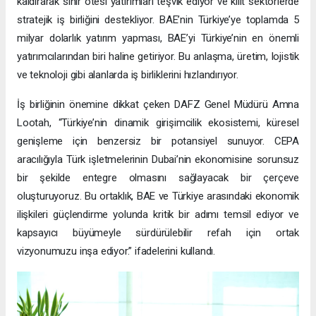
kaldırarak sınır ötesi yatırımları teşvik ediyor ve kilit sektörlerde
stratejik iş birliğini destekliyor. BAE’nin Türkiye’ye toplamda 5
milyar dolarlık yatırım yapması, BAE’yi Türkiye’nin en önemli
yatırımcılarından biri haline getiriyor. Bu anlaşma, üretim, lojistik
ve teknoloji gibi alanlarda iş birliklerini hızlandırıyor.
İş birliğinin önemine dikkat çeken DAFZ Genel Müdürü Amna
Lootah, “Türkiye’nin dinamik girişimcilik ekosistemi, küresel
genişleme için benzersiz bir potansiyel sunuyor. CEPA
aracılığıyla Türk işletmelerinin Dubai’nin ekonomisine sorunsuz
bir şekilde entegre olmasını sağlayacak bir çerçeve
oluşturuyoruz. Bu ortaklık, BAE ve Türkiye arasındaki ekonomik
ilişkileri güçlendirme yolunda kritik bir adımı temsil ediyor ve
kapsayıcı büyümeyle sürdürülebilir refah için ortak
vizyonumuzu inşa ediyor.” ifadelerini kullandı.