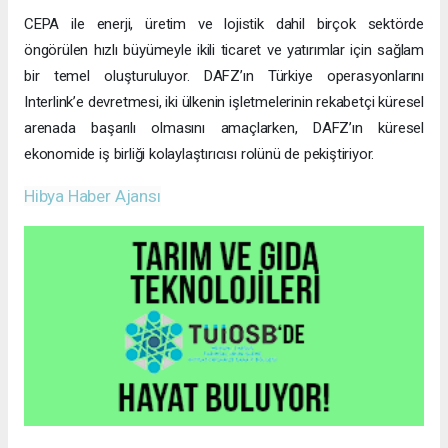
CEPA ile enerji, üretim ve lojistik dahil birçok sektörde
öngörülen hızlı büyümeyle ikili ticaret ve yatırımlar için sağlam
bir temel oluşturuluyor. DAFZ’ın Türkiye operasyonlarını
Interlink’e devretmesi, iki ülkenin işletmelerinin rekabetçi küresel
arenada başarılı olmasını amaçlarken, DAFZ’ın küresel
ekonomide iş birliği kolaylaştırıcısı rolünü de pekiştiriyor.
Hibya Haber Ajansı