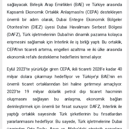
sağlayacak. Birleşik Arap Emirlikleri (BAE) ve Türkiye arasında
Kapsamlı Ekonomik Ortaklık Anlaşması’nı (CEPA) destekleyen
önemli bir adım olarak, Dubai Entegre Ekonomik Bölgeler
Otoritesi’nin (DIEZ) üyesi Dubai Havalimanı Serbest Bölgesi
(DAFZ), Türk işletmelerinin Dubai’nin dinamik pazarına kolayca
erişmesini sağlamak için Interlink ile iş birliği yaptı. Bu ortaklık,
CEPA’nın ticareti artırma, engelleri azaltma ve iki ülke arasında
ekonomik refahı destekleme hedeflerini temel alıyor.
Eylül 2023’te yürürlüğe giren CEPA, ikili ticareti 2028’e kadar 40
milyar dolara çıkarmayı hedefliyor ve Türkiye’yi BAE’nin en
önemli ticaret ortaklarından biri haline getirmeyi amaçlıyor.
2023’te 19 milyar dolarlık petrol dışı ticaret hacminin
oluşmasını sağlayan bu anlaşma, ekonomik bağları
derinleştirmek için önemli bir fırsat sunuyor. DAFZ, Interlink ile
yaptığı ortaklık sayesinde Türk şirketlerinin bu fırsatlardan
yararlanmasını hedefliyor. Bu sayede, Türk işletmelerine Dubai