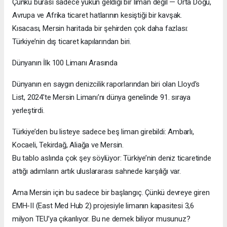
Çünkü burası sadece yükün geldiği bir liman değil — Orta Doğu,
Avrupa ve Afrika ticaret hatlarının kesiştiği bir kavşak.
Kısacası, Mersin haritada bir şehirden çok daha fazlası:
Türkiye’nin dış ticaret kapılarından biri.
Dünyanın İlk 100 Limanı Arasında
Dünyanın en saygın denizcilik raporlarından biri olan Lloyd’s
List, 2024’te Mersin Limanı’nı dünya genelinde 91. sıraya
yerleştirdi.
Türkiye’den bu listeye sadece beş liman girebildi: Ambarlı,
Kocaeli, Tekirdağ, Aliağa ve Mersin.
Bu tablo aslında çok şey söylüyor: Türkiye’nin deniz ticaretinde
attığı adımların artık uluslararası sahnede karşılığı var.
Ama Mersin için bu sadece bir başlangıç. Çünkü devreye giren
EMH-II (East Med Hub 2) projesiyle limanın kapasitesi 3,6
milyon TEU’ya çıkarılıyor. Bu ne demek biliyor musunuz?