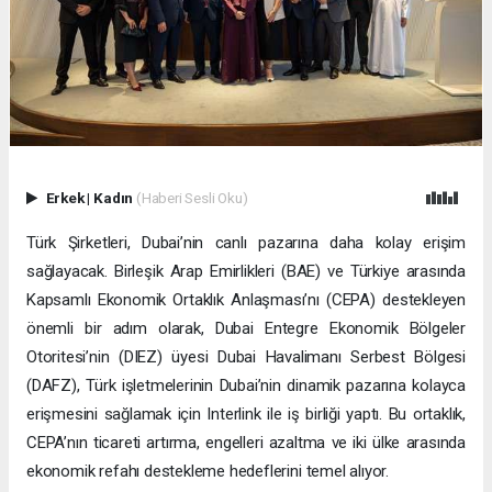
Erkek
|
Kadın
(Haberi Sesli Oku)
Türk Şirketleri, Dubai’nin canlı pazarına daha kolay erişim
sağlayacak. Birleşik Arap Emirlikleri (BAE) ve Türkiye arasında
Kapsamlı Ekonomik Ortaklık Anlaşması’nı (CEPA) destekleyen
önemli bir adım olarak, Dubai Entegre Ekonomik Bölgeler
Otoritesi’nin (DIEZ) üyesi Dubai Havalimanı Serbest Bölgesi
(DAFZ), Türk işletmelerinin Dubai’nin dinamik pazarına kolayca
erişmesini sağlamak için Interlink ile iş birliği yaptı. Bu ortaklık,
CEPA’nın ticareti artırma, engelleri azaltma ve iki ülke arasında
ekonomik refahı destekleme hedeflerini temel alıyor.