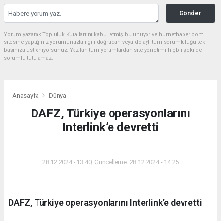
Gönder
Yorum yazarak Topluluk Kuralları’nı kabul etmiş bulunuyor ve hurnethaber.com
sitesine yaptığınız yorumunuzla ilgili doğrudan veya dolaylı tüm sorumluluğu tek
başınıza üstleniyorsunuz. Yazılan tüm yorumlardan site yönetimi hiçbir şekilde
sorumlu tutulamaz.
Anasayfa
Dünya
DAFZ, Türkiye operasyonlarını
Interlink’e devretti
DÜNYA
28.12.2024 - 13:40, Güncelleme: 28.12.2024 - 14:25
DAFZ, Türkiye operasyonlarını Interlink’e devretti