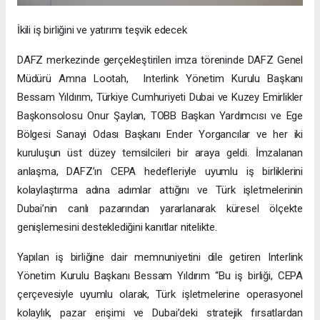
İkili iş birliğini ve yatırımı teşvik edecek
DAFZ merkezinde gerçekleştirilen imza töreninde DAFZ Genel
Müdürü Amna Lootah, Interlink Yönetim Kurulu Başkanı
Bessam Yıldırım, Türkiye Cumhuriyeti Dubai ve Kuzey Emirlikler
Başkonsolosu Onur Şaylan, TOBB Başkan Yardımcısı ve Ege
Bölgesi Sanayi Odası Başkanı Ender Yorgancılar ve her iki
kuruluşun üst düzey temsilcileri bir araya geldi. İmzalanan
anlaşma, DAFZ’ın CEPA hedefleriyle uyumlu iş birliklerini
kolaylaştırma adına adımlar attığını ve Türk işletmelerinin
Dubai’nin canlı pazarından yararlanarak küresel ölçekte
genişlemesini desteklediğini kanıtlar nitelikte.
Yapılan iş birliğine dair memnuniyetini dile getiren Interlink
Yönetim Kurulu Başkanı Bessam Yıldırım “Bu iş birliği, CEPA
çerçevesiyle uyumlu olarak, Türk işletmelerine operasyonel
kolaylık, pazar erişimi ve Dubai’deki stratejik fırsatlardan