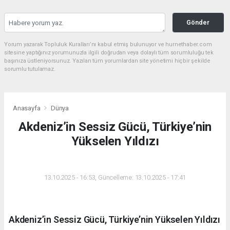
Gönder
Yorum yazarak Topluluk Kuralları’nı kabul etmiş bulunuyor ve hurnethaber.com
sitesine yaptığınız yorumunuzla ilgili doğrudan veya dolaylı tüm sorumluluğu tek
başınıza üstleniyorsunuz. Yazılan tüm yorumlardan site yönetimi hiçbir şekilde
sorumlu tutulamaz.
Anasayfa
Dünya
Akdeniz’in Sessiz Gücü, Türkiye’nin
Yükselen Yıldızı
DÜNYA
13.10.2025 - 16:53, Güncelleme: 13.10.2025 - 17:41
Akdeniz’in Sessiz Gücü, Türkiye’nin Yükselen Yıldızı