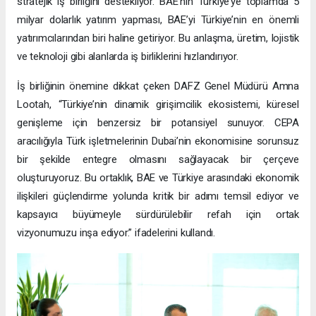
stratejik iş birliğini destekliyor. BAE’nin Türkiye’ye toplamda 5
milyar dolarlık yatırım yapması, BAE’yi Türkiye’nin en önemli
yatırımcılarından biri haline getiriyor. Bu anlaşma, üretim, lojistik
ve teknoloji gibi alanlarda iş birliklerini hızlandırıyor.
İş birliğinin önemine dikkat çeken DAFZ Genel Müdürü Amna
Lootah, “Türkiye’nin dinamik girişimcilik ekosistemi, küresel
genişleme için benzersiz bir potansiyel sunuyor. CEPA
aracılığıyla Türk işletmelerinin Dubai’nin ekonomisine sorunsuz
bir şekilde entegre olmasını sağlayacak bir çerçeve
oluşturuyoruz. Bu ortaklık, BAE ve Türkiye arasındaki ekonomik
ilişkileri güçlendirme yolunda kritik bir adımı temsil ediyor ve
kapsayıcı büyümeyle sürdürülebilir refah için ortak
vizyonumuzu inşa ediyor.” ifadelerini kullandı.