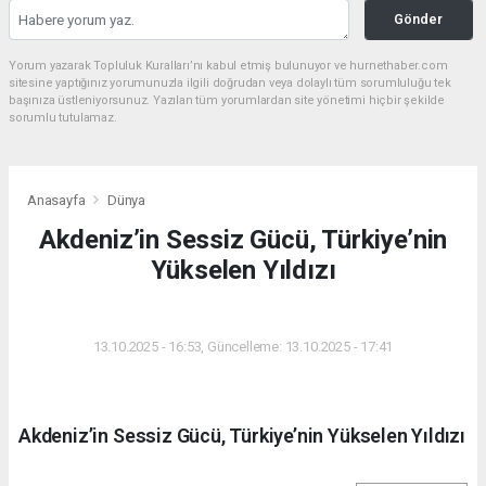
Gönder
Yorum yazarak Topluluk Kuralları’nı kabul etmiş bulunuyor ve hurnethaber.com
sitesine yaptığınız yorumunuzla ilgili doğrudan veya dolaylı tüm sorumluluğu tek
başınıza üstleniyorsunuz. Yazılan tüm yorumlardan site yönetimi hiçbir şekilde
sorumlu tutulamaz.
Anasayfa
Dünya
Akdeniz’in Sessiz Gücü, Türkiye’nin
Yükselen Yıldızı
DÜNYA
13.10.2025 - 16:53, Güncelleme: 13.10.2025 - 17:41
Akdeniz’in Sessiz Gücü, Türkiye’nin Yükselen Yıldızı