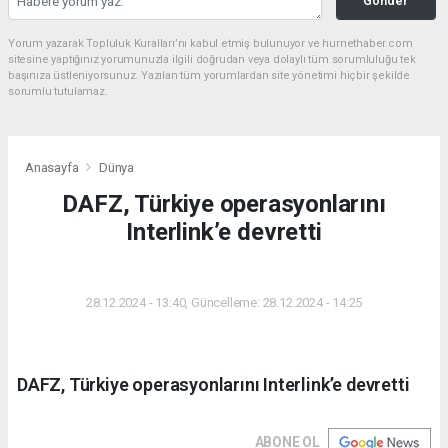
Gönder
Yorum yazarak Topluluk Kuralları’nı kabul etmiş bulunuyor ve hurnethaber.com
sitesine yaptığınız yorumunuzla ilgili doğrudan veya dolaylı tüm sorumluluğu tek
başınıza üstleniyorsunuz. Yazılan tüm yorumlardan site yönetimi hiçbir şekilde
sorumlu tutulamaz.
Anasayfa
Dünya
DAFZ, Türkiye operasyonlarını
Interlink’e devretti
DÜNYA
28.12.2024 - 13:40, Güncelleme: 28.12.2024 - 14:25
DAFZ, Türkiye operasyonlarını Interlink’e devretti
ABONE OL