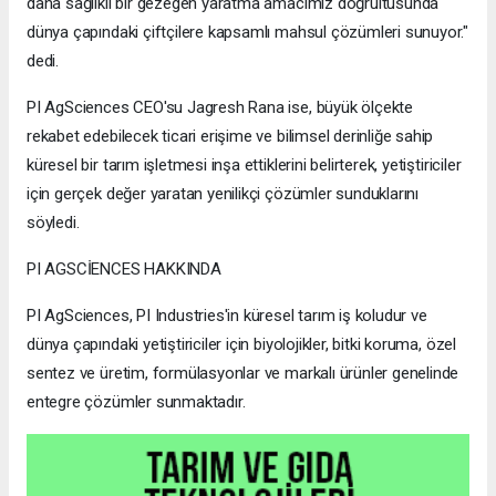
daha sağlıklı bir gezegen yaratma amacımız doğrultusunda
dünya çapındaki çiftçilere kapsamlı mahsul çözümleri sunuyor."
dedi.
PI AgSciences CEO'su Jagresh Rana ise, büyük ölçekte
rekabet edebilecek ticari erişime ve bilimsel derinliğe sahip
küresel bir tarım işletmesi inşa ettiklerini belirterek, yetiştiriciler
için gerçek değer yaratan yenilikçi çözümler sunduklarını
söyledi.
PI AGSCİENCES HAKKINDA
PI AgSciences, PI Industries'in küresel tarım iş koludur ve
dünya çapındaki yetiştiriciler için biyolojikler, bitki koruma, özel
sentez ve üretim, formülasyonlar ve markalı ürünler genelinde
entegre çözümler sunmaktadır.