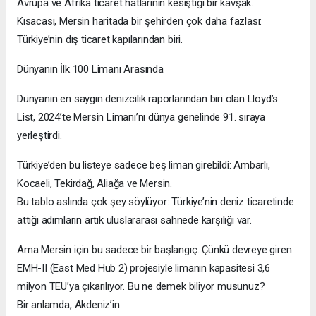
Avrupa ve Afrika ticaret hatlarının kesiştiği bir kavşak.
Kısacası, Mersin haritada bir şehirden çok daha fazlası:
Türkiye’nin dış ticaret kapılarından biri.
Dünyanın İlk 100 Limanı Arasında
Dünyanın en saygın denizcilik raporlarından biri olan Lloyd’s
List, 2024’te Mersin Limanı’nı dünya genelinde 91. sıraya
yerleştirdi.
Türkiye’den bu listeye sadece beş liman girebildi: Ambarlı,
Kocaeli, Tekirdağ, Aliağa ve Mersin.
Bu tablo aslında çok şey söylüyor: Türkiye’nin deniz ticaretinde
attığı adımların artık uluslararası sahnede karşılığı var.
Ama Mersin için bu sadece bir başlangıç. Çünkü devreye giren
EMH-II (East Med Hub 2) projesiyle limanın kapasitesi 3,6
milyon TEU’ya çıkarılıyor. Bu ne demek biliyor musunuz?
Bir anlamda, Akdeniz’in