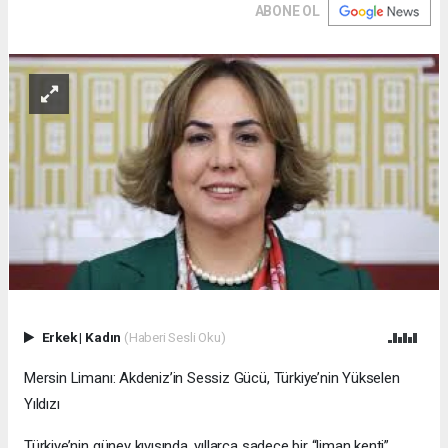
ABONE OL
Erkek
|
Kadın
(Haberi Sesli Oku)
Mersin Limanı: Akdeniz’in Sessiz Gücü, Türkiye’nin Yükselen
Yıldızı
Türkiye’nin güney kıyısında, yıllarca sadece bir “liman kenti”