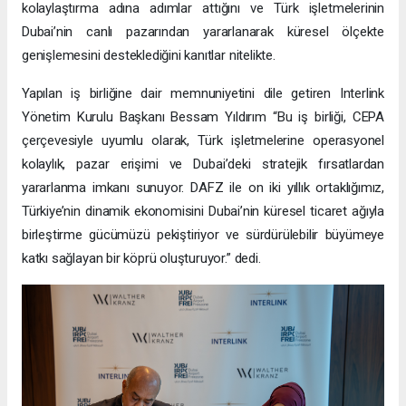
kolaylaştırma adına adımlar attığını ve Türk işletmelerinin
Dubai’nin canlı pazarından yararlanarak küresel ölçekte
genişlemesini desteklediğini kanıtlar nitelikte.
Yapılan iş birliğine dair memnuniyetini dile getiren Interlink
Yönetim Kurulu Başkanı Bessam Yıldırım “Bu iş birliği, CEPA
çerçevesiyle uyumlu olarak, Türk işletmelerine operasyonel
kolaylık, pazar erişimi ve Dubai’deki stratejik fırsatlardan
yararlanma imkanı sunuyor. DAFZ ile on iki yıllık ortaklığımız,
Türkiye’nin dinamik ekonomisini Dubai’nin küresel ticaret ağıyla
birleştirme gücümüzü pekiştiriyor ve sürdürülebilir büyümeye
katkı sağlayan bir köprü oluşturuyor.” dedi.