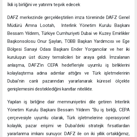
İkili iş birliğini ve yatırımı teşvik edecek
DAFZ merkezinde gerçekleştirilen imza töreninde DAFZ Genel
Müdürü Amna Lootah, Interlink Yönetim Kurulu Başkanı
Bessam Yıldırım, Türkiye Cumhuriyeti Dubai ve Kuzey Emirlikler
Başkonsolosu Onur Şaylan, TOBB Başkan Yardımcısı ve Ege
Bölgesi Sanayi Odası Başkanı Ender Yorgancılar ve her iki
kuruluşun üst düzey temsilcileri bir araya geldi. İmzalanan
anlaşma, DAFZ’ın CEPA hedefleriyle uyumlu iş birliklerini
kolaylaştırma adına adımlar attığını ve Türk işletmelerinin
Dubai’nin canlı pazarından yararlanarak küresel ölçekte
genişlemesini desteklediğini kanıtlar nitelikte.
Yapılan iş birliğine dair memnuniyetini dile getiren Interlink
Yönetim Kurulu Başkanı Bessam Yıldırım “Bu iş birliği, CEPA
çerçevesiyle uyumlu olarak, Türk işletmelerine operasyonel
kolaylık, pazar erişimi ve Dubai’deki stratejik fırsatlardan
yararlanma imkanı sunuyor. DAFZ ile on iki yıllık ortaklığımız,