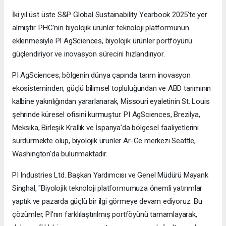
İki yıl üst üste S&P Global Sustainability Yearbook 2025'te yer
almıştır. PHC'nin biyolojik ürünler teknoloji platformunun
eklenmesiyle PI AgSciences, biyolojik ürünler portföyünü
güçlendiriyor ve inovasyon sürecini hızlandırıyor.
PI AgSciences, bölgenin dünya çapında tarım inovasyon
ekosisteminden, güçlü bilimsel topluluğundan ve ABD tarımının
kalbine yakınlığından yararlanarak, Missouri eyaletinin St. Louis
şehrinde küresel ofisini kurmuştur. PI AgSciences, Brezilya,
Meksika, Birleşik Krallık ve İspanya'da bölgesel faaliyetlerini
sürdürmekte olup, biyolojik ürünler Ar-Ge merkezi Seattle,
Washington'da bulunmaktadır.
PI Industries Ltd. Başkan Yardımcısı ve Genel Müdürü Mayank
Singhal, "Biyolojik teknoloji platformumuza önemli yatırımlar
yaptık ve pazarda güçlü bir ilgi görmeye devam ediyoruz. Bu
çözümler, PI'nın farklılaştırılmış portföyünü tamamlayarak,