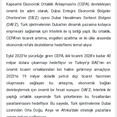
Kapsamlı Ekonomik Ortaklık Anlaşması’nı (CEPA) destekleyen
önemli bir adım olarak, Dubai Entegre Ekonomik Bölgeler
Otoritesi’nin (DIEZ) üyesi Dubai Havalimanı Serbest Bölgesi
(DAFZ), Türk işletmelerinin Dubai’nin dinamik pazarına kolayca
erişmesini sağlamak için Interlink ile iş birliği yaptı. Bu ortaklık,
CEPA’nın ticareti artırma, engelleri azaltma ve iki ülke arasında
ekonomik refahı destekleme hedeflerini temel alıyor.
Eylül 2023’te yürürlüğe giren CEPA, ikili ticareti 2028’e kadar 40
milyar dolara çıkarmayı hedefliyor ve Türkiye’yi BAE’nin en
önemli ticaret ortaklarından biri haline getirmeyi amaçlıyor.
2023’te 19 milyar dolarlık petrol dışı ticaret hacminin
oluşmasını sağlayan bu anlaşma, ekonomik bağları
derinleştirmek için önemli bir fırsat sunuyor. DAFZ, Interlink ile
yaptığı ortaklık sayesinde Türk şirketlerinin bu fırsatlardan
yararlanmasını hedefliyor. Bu sayede, Türk işletmelerine Dubai
üzerinden Orta Doğu, Asya ve Afrika’daki stratejik pazarlara
erişim imkanı sağlanıyor.