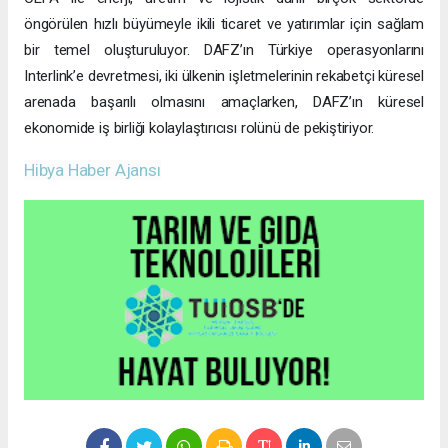
öngörülen hızlı büyümeyle ikili ticaret ve yatırımlar için sağlam
bir temel oluşturuluyor. DAFZ’ın Türkiye operasyonlarını
Interlink’e devretmesi, iki ülkenin işletmelerinin rekabetçi küresel
arenada başarılı olmasını amaçlarken, DAFZ’ın küresel
ekonomide iş birliği kolaylaştırıcısı rolünü de pekiştiriyor.
Hibya Haber Ajansı