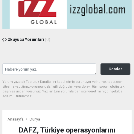
Okuyucu Yorumları
(0)
Gönder
Yorum yazarak Topluluk Kuralları’nı kabul etmiş bulunuyor ve hurnethaber.com
sitesine yaptığınız yorumunuzla ilgili doğrudan veya dolaylı tüm sorumluluğu tek
başınıza üstleniyorsunuz. Yazılan tüm yorumlardan site yönetimi hiçbir şekilde
sorumlu tutulamaz.
Anasayfa
Dünya
DAFZ, Türkiye operasyonlarını