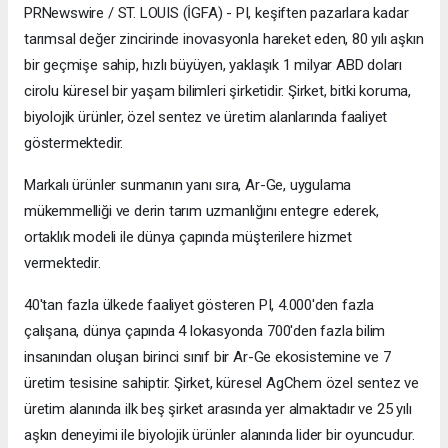
PRNewswire / ST. LOUIS (İGFA) - PI, keşiften pazarlara kadar
tarımsal değer zincirinde inovasyonla hareket eden, 80 yılı aşkın
bir geçmişe sahip, hızlı büyüyen, yaklaşık 1 milyar ABD doları
cirolu küresel bir yaşam bilimleri şirketidir. Şirket, bitki koruma,
biyolojik ürünler, özel sentez ve üretim alanlarında faaliyet
göstermektedir.
Markalı ürünler sunmanın yanı sıra, Ar-Ge, uygulama
mükemmelliği ve derin tarım uzmanlığını entegre ederek,
ortaklık modeli ile dünya çapında müşterilere hizmet
vermektedir.
40'tan fazla ülkede faaliyet gösteren PI, 4.000'den fazla
çalışana, dünya çapında 4 lokasyonda 700'den fazla bilim
insanından oluşan birinci sınıf bir Ar-Ge ekosistemine ve 7
üretim tesisine sahiptir. Şirket, küresel AgChem özel sentez ve
üretim alanında ilk beş şirket arasında yer almaktadır ve 25 yılı
aşkın deneyimi ile biyolojik ürünler alanında lider bir oyuncudur.