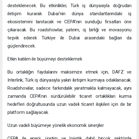
desteklenecek. Bu etkinlikler, Türk iş dünyasıyla doğrudan
iletişim kurarak Dubai’nin dünya standartlarındaki iş
ekosistemini tanıtacak ve CEPA’nın sunduğu fırsatları öne
çıkaracak. Bu roadshowlar, yatırım, iş birliği ve inovasyonu
teşvik ederek Türkiye ile Dubai arasındaki bağları da
güçlendirecek.
Etkin katılım ile büyümeyi desteklemek
Bu ortaklığın faydalarını maksimize etmek için, DAFZ ve
Interlink, Türk iş dünyasıyla yakın iletişim kurmaya odaklanacak.
Roadshowlar, sadece farkındalık yaratmakla kalmayacak, aynı
zamanda CEPA’nın sürdürülebilir ticaret ortaklıkları kurma
hedefleri doğrultusunda uzun vadeli ticaret ilişkileri için de bir
platform sağlayacak.
Uzun vadeli büyümeye yönelik ekonomik sinerjiler
CEPA ile enerji, üretim ve lojistik dahil birçok sektörde