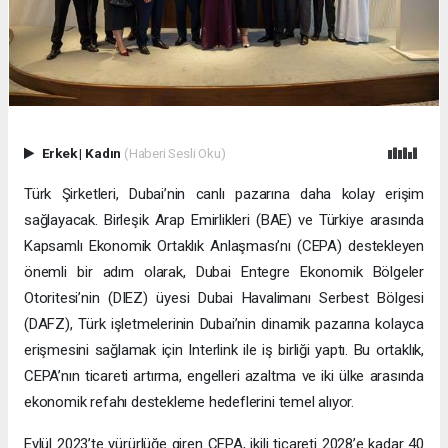
Erkek
|
Kadın
(Haberi Sesli Oku)
Türk Şirketleri, Dubai’nin canlı pazarına daha kolay erişim
sağlayacak. Birleşik Arap Emirlikleri (BAE) ve Türkiye arasında
Kapsamlı Ekonomik Ortaklık Anlaşması’nı (CEPA) destekleyen
önemli bir adım olarak, Dubai Entegre Ekonomik Bölgeler
Otoritesi’nin (DIEZ) üyesi Dubai Havalimanı Serbest Bölgesi
(DAFZ), Türk işletmelerinin Dubai’nin dinamik pazarına kolayca
erişmesini sağlamak için Interlink ile iş birliği yaptı. Bu ortaklık,
CEPA’nın ticareti artırma, engelleri azaltma ve iki ülke arasında
ekonomik refahı destekleme hedeflerini temel alıyor.
Eylül 2023’te yürürlüğe giren CEPA, ikili ticareti 2028’e kadar 40