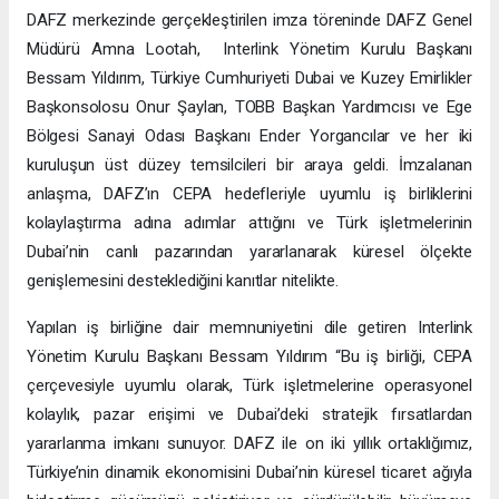
DAFZ merkezinde gerçekleştirilen imza töreninde DAFZ Genel
Müdürü Amna Lootah, Interlink Yönetim Kurulu Başkanı
Bessam Yıldırım, Türkiye Cumhuriyeti Dubai ve Kuzey Emirlikler
Başkonsolosu Onur Şaylan, TOBB Başkan Yardımcısı ve Ege
Bölgesi Sanayi Odası Başkanı Ender Yorgancılar ve her iki
kuruluşun üst düzey temsilcileri bir araya geldi. İmzalanan
anlaşma, DAFZ’ın CEPA hedefleriyle uyumlu iş birliklerini
kolaylaştırma adına adımlar attığını ve Türk işletmelerinin
Dubai’nin canlı pazarından yararlanarak küresel ölçekte
genişlemesini desteklediğini kanıtlar nitelikte.
Yapılan iş birliğine dair memnuniyetini dile getiren Interlink
Yönetim Kurulu Başkanı Bessam Yıldırım “Bu iş birliği, CEPA
çerçevesiyle uyumlu olarak, Türk işletmelerine operasyonel
kolaylık, pazar erişimi ve Dubai’deki stratejik fırsatlardan
yararlanma imkanı sunuyor. DAFZ ile on iki yıllık ortaklığımız,
Türkiye’nin dinamik ekonomisini Dubai’nin küresel ticaret ağıyla