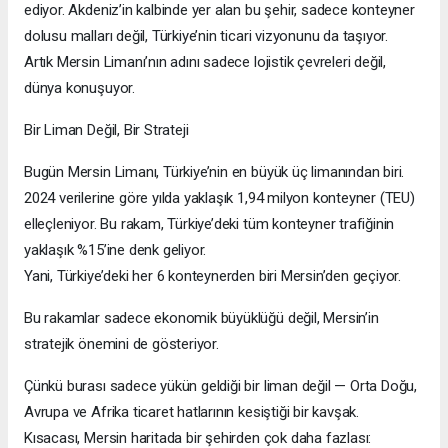
ediyor. Akdeniz’in kalbinde yer alan bu şehir, sadece konteyner
dolusu malları değil, Türkiye’nin ticari vizyonunu da taşıyor.
Artık Mersin Limanı’nın adını sadece lojistik çevreleri değil,
dünya konuşuyor.
Bir Liman Değil, Bir Strateji
Bugün Mersin Limanı, Türkiye’nin en büyük üç limanından biri.
2024 verilerine göre yılda yaklaşık 1,94 milyon konteyner (TEU)
elleçleniyor. Bu rakam, Türkiye’deki tüm konteyner trafiğinin
yaklaşık %15’ine denk geliyor.
Yani, Türkiye’deki her 6 konteynerden biri Mersin’den geçiyor.
Bu rakamlar sadece ekonomik büyüklüğü değil, Mersin’in
stratejik önemini de gösteriyor.
Çünkü burası sadece yükün geldiği bir liman değil — Orta Doğu,
Avrupa ve Afrika ticaret hatlarının kesiştiği bir kavşak.
Kısacası, Mersin haritada bir şehirden çok daha fazlası: