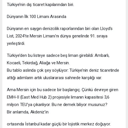
Türkiye’nin dış ticaret kapılarından biri.
Dünyanın İlk 100 Limanı Arasında
Dünyanın en saygın denizcilik raporlarından biri olan Lloyd’s
List, 2024’te Mersin Limanı’nı dünya genelinde 91. sıraya
yerleştirdi.
Türkiye’den bu listeye sadece beş liman girebildi: Ambarlı,
Kocaeli, Tekirdağ, Aliağa ve Mersin.
Bu tablo aslında çok şey söylüyor: Türkiye’nin deniz ticaretinde
attığı adımların artık uluslararası sahnede karşılığı var.
Ama Mersin için bu sadece bir başlangıç. Çünkü devreye giren
EMH-II (East Med Hub 2) projesiyle limanın kapasitesi 3,6
milyon TEU’ya çıkarılıyor. Bu ne demek biliyor musunuz?
Bir anlamda, Akdeniz’in
ortasında İstanbul kadar güçlü bir lojistik merkez doğuyor.