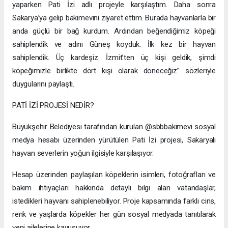
yaparken Pati İzi adlı projeyle karşılaştım. Daha sonra
Sakarya’ya gelip bakımevini ziyaret ettim. Burada hayvanlarla bir
anda güçlü bir bağ kurdum. Ardından beğendiğimiz köpeği
sahiplendik ve adını Güneş koyduk. İlk kez bir hayvan
sahiplendik. Üç kardeşiz. İzmit’ten üç kişi geldik, şimdi
köpeğimizle birlikte dört kişi olarak döneceğiz” sözleriyle
duygularını paylaştı.
PATİ İZİ PROJESİ NEDİR?
Büyükşehir Belediyesi tarafından kurulan @sbbbakimevi sosyal
medya hesabı üzerinden yürütülen Pati İzi projesi, Sakaryalı
hayvan severlerin yoğun ilgisiyle karşılaşıyor.
Hesap üzerinden paylaşılan köpeklerin isimleri, fotoğrafları ve
bakım ihtiyaçları hakkında detaylı bilgi alan vatandaşlar,
istedikleri hayvanı sahiplenebiliyor. Proje kapsamında farklı cins,
renk ve yaşlarda köpekler her gün sosyal medyada tanıtılarak
yeni ailelerine kavuşuyor.