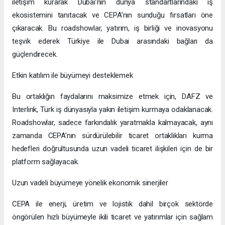
iletişim kurarak Dubai’nin dünya standartlarındaki iş
ekosistemini tanıtacak ve CEPA’nın sunduğu fırsatları öne
çıkaracak. Bu roadshowlar, yatırım, iş birliği ve inovasyonu
teşvik ederek Türkiye ile Dubai arasındaki bağları da
güçlendirecek.
Etkin katılım ile büyümeyi desteklemek
Bu ortaklığın faydalarını maksimize etmek için, DAFZ ve
Interlink, Türk iş dünyasıyla yakın iletişim kurmaya odaklanacak.
Roadshowlar, sadece farkındalık yaratmakla kalmayacak, aynı
zamanda CEPA’nın sürdürülebilir ticaret ortaklıkları kurma
hedefleri doğrultusunda uzun vadeli ticaret ilişkileri için de bir
platform sağlayacak.
Uzun vadeli büyümeye yönelik ekonomik sinerjiler
CEPA ile enerji, üretim ve lojistik dahil birçok sektörde
öngörülen hızlı büyümeyle ikili ticaret ve yatırımlar için sağlam