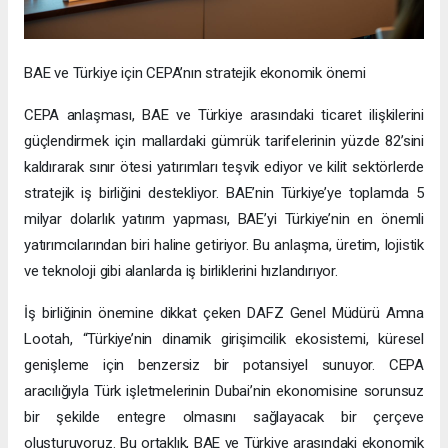
BAE ve Türkiye için CEPA’nın stratejik ekonomik önemi
CEPA anlaşması, BAE ve Türkiye arasındaki ticaret ilişkilerini
güçlendirmek için mallardaki gümrük tarifelerinin yüzde 82’sini
kaldırarak sınır ötesi yatırımları teşvik ediyor ve kilit sektörlerde
stratejik iş birliğini destekliyor. BAE’nin Türkiye’ye toplamda 5
milyar dolarlık yatırım yapması, BAE’yi Türkiye’nin en önemli
yatırımcılarından biri haline getiriyor. Bu anlaşma, üretim, lojistik
ve teknoloji gibi alanlarda iş birliklerini hızlandırıyor.
İş birliğinin önemine dikkat çeken DAFZ Genel Müdürü Amna
Lootah, “Türkiye’nin dinamik girişimcilik ekosistemi, küresel
genişleme için benzersiz bir potansiyel sunuyor. CEPA
aracılığıyla Türk işletmelerinin Dubai’nin ekonomisine sorunsuz
bir şekilde entegre olmasını sağlayacak bir çerçeve
oluşturuyoruz. Bu ortaklık, BAE ve Türkiye arasındaki ekonomik