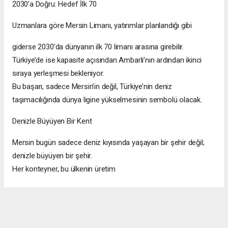
2030’a Doğru: Hedef İlk 70
Uzmanlara göre Mersin Limanı, yatırımlar planlandığı gibi
giderse 2030’da dünyanın ilk 70 limanı arasına girebilir.
Türkiye’de ise kapasite açısından Ambarlı’nın ardından ikinci
sıraya yerleşmesi bekleniyor.
Bu başarı, sadece Mersin’in değil, Türkiye’nin deniz
taşımacılığında dünya ligine yükselmesinin sembolü olacak.
Denizle Büyüyen Bir Kent
Mersin bugün sadece deniz kıyısında yaşayan bir şehir değil;
denizle büyüyen bir şehir.
Her konteyner, bu ülkenin üretim
gücünü, ticaret vizyonunu ve geleceğe açılan kapısını temsil
ediyor.
Limanın her genişlemesi, aslında Türkiye’nin ufkunu biraz daha