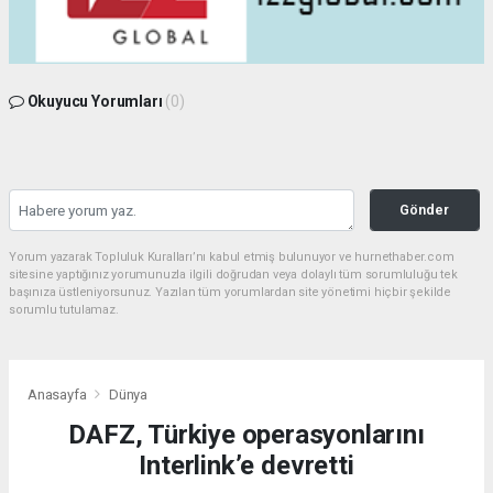
Okuyucu Yorumları
(0)
Gönder
Yorum yazarak Topluluk Kuralları’nı kabul etmiş bulunuyor ve hurnethaber.com
sitesine yaptığınız yorumunuzla ilgili doğrudan veya dolaylı tüm sorumluluğu tek
başınıza üstleniyorsunuz. Yazılan tüm yorumlardan site yönetimi hiçbir şekilde
sorumlu tutulamaz.
Anasayfa
Dünya
DAFZ, Türkiye operasyonlarını
Interlink’e devretti