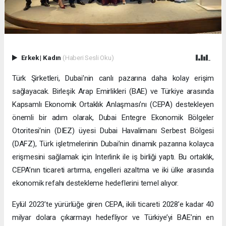
Erkek
|
Kadın
(Haberi Sesli Oku)
Türk Şirketleri, Dubai’nin canlı pazarına daha kolay erişim
sağlayacak. Birleşik Arap Emirlikleri (BAE) ve Türkiye arasında
Kapsamlı Ekonomik Ortaklık Anlaşması’nı (CEPA) destekleyen
önemli bir adım olarak, Dubai Entegre Ekonomik Bölgeler
Otoritesi’nin (DIEZ) üyesi Dubai Havalimanı Serbest Bölgesi
(DAFZ), Türk işletmelerinin Dubai’nin dinamik pazarına kolayca
erişmesini sağlamak için Interlink ile iş birliği yaptı. Bu ortaklık,
CEPA’nın ticareti artırma, engelleri azaltma ve iki ülke arasında
ekonomik refahı destekleme hedeflerini temel alıyor.
Eylül 2023’te yürürlüğe giren CEPA, ikili ticareti 2028’e kadar 40
milyar dolara çıkarmayı hedefliyor ve Türkiye’yi BAE’nin en