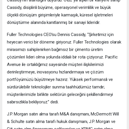
Cassidy, disiplinli büyüme, operasyonel verimlilik ve büyük
ölçekli dönüşüm girişimleriyle karmaşık, küresel işletmeleri
dönüştürme alanında kanıtlanmış bir sanayi lideridir.
Fuller Technologies CEO’su Dennis Cassidy, “Şirketimiz için
heyecan verici bir döneme giriyoruz. Fuller Technologies olarak
mirasımızı sahiplenirken bağımsız bir çimento üretim
çözümleri lideri olma yolunda iddialı bir rota çiziyoruz. Pacific
Avenue ile ortaklığımız sayesinde müşteri ilişkilerimizi
derinleştirmeye, inovasyonu hızlandırmaya ve çözüm
portföyümüzü büyütmeye hazırız. Yüksek performanslı ve
sürdürülebilir teknolojiler sunma taahhüdümüz tamdır;
müşterilerimizle birlikte sektörün geleceğini şekillendirmeyi
sabırsızlıkla bekliyoruz.” dedi.
J.P. Morgan satın alma tarafı M&A danışmanı, McDermott Will
& Schulte satın alma tarafı hukuk danışmanı, J.P. Morgan ve
Citi satın alım finansmanı sağlayıcıları ve KPMG satın alma