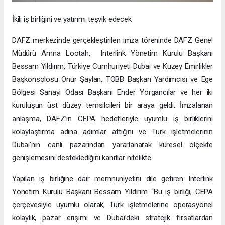
İkili iş birliğini ve yatırımı teşvik edecek
DAFZ merkezinde gerçekleştirilen imza töreninde DAFZ Genel
Müdürü Amna Lootah, Interlink Yönetim Kurulu Başkanı
Bessam Yıldırım, Türkiye Cumhuriyeti Dubai ve Kuzey Emirlikler
Başkonsolosu Onur Şaylan, TOBB Başkan Yardımcısı ve Ege
Bölgesi Sanayi Odası Başkanı Ender Yorgancılar ve her iki
kuruluşun üst düzey temsilcileri bir araya geldi. İmzalanan
anlaşma, DAFZ’ın CEPA hedefleriyle uyumlu iş birliklerini
kolaylaştırma adına adımlar attığını ve Türk işletmelerinin
Dubai’nin canlı pazarından yararlanarak küresel ölçekte
genişlemesini desteklediğini kanıtlar nitelikte.
Yapılan iş birliğine dair memnuniyetini dile getiren Interlink
Yönetim Kurulu Başkanı Bessam Yıldırım “Bu iş birliği, CEPA
çerçevesiyle uyumlu olarak, Türk işletmelerine operasyonel
kolaylık, pazar erişimi ve Dubai’deki stratejik fırsatlardan