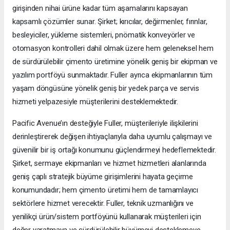
girişinden nihai ürüne kadar tüm aşamalarını kapsayan
kapsamlı çözümler sunar. Şirket; kırıcılar, değirmenler, fırınlar,
besleyiciler, yükleme sistemleri, pnömatik konveyörler ve
otomasyon kontrolleri dahil olmak üzere hem geleneksel hem
de sürdürülebilir çimento üretimine yönelik geniş bir ekipman ve
yazılım portföyü sunmaktadır. Fuller ayrıca ekipmanlarının tüm
yaşam döngüsüne yönelik geniş bir yedek parça ve servis
hizmeti yelpazesiyle müşterilerini desteklemektedir.
Pacific Avenue’ın desteğiyle Fuller, müşterileriyle ilişkilerini
derinleştirerek değişen ihtiyaçlarıyla daha uyumlu çalışmayı ve
güvenilir bir iş ortağı konumunu güçlendirmeyi hedeflemektedir.
Şirket, sermaye ekipmanları ve hizmet hizmetleri alanlarında
geniş çaplı stratejik büyüme girişimlerini hayata geçirme
konumundadır; hem çimento üretimi hem de tamamlayıcı
sektörlere hizmet verecektir. Fuller, teknik uzmanlığını ve
yenilikçi ürün/sistem portföyünü kullanarak müşterileri için
değer yaratmaya ve sürdürülebilir büyümeyi desteklemeye