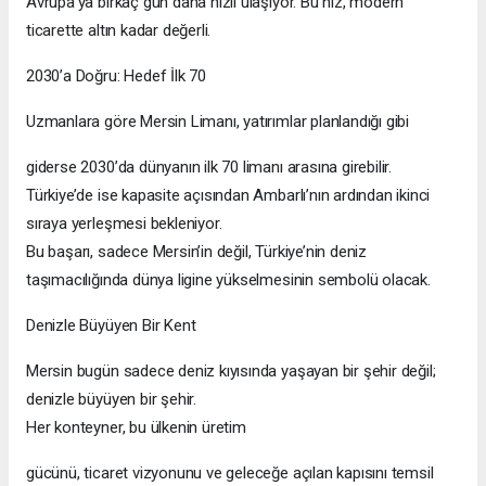
Avrupa’ya birkaç gün daha hızlı ulaşıyor. Bu hız, modern
ticarette altın kadar değerli.
2030’a Doğru: Hedef İlk 70
Uzmanlara göre Mersin Limanı, yatırımlar planlandığı gibi
giderse 2030’da dünyanın ilk 70 limanı arasına girebilir.
Türkiye’de ise kapasite açısından Ambarlı’nın ardından ikinci
sıraya yerleşmesi bekleniyor.
Bu başarı, sadece Mersin’in değil, Türkiye’nin deniz
taşımacılığında dünya ligine yükselmesinin sembolü olacak.
Denizle Büyüyen Bir Kent
Mersin bugün sadece deniz kıyısında yaşayan bir şehir değil;
denizle büyüyen bir şehir.
Her konteyner, bu ülkenin üretim
gücünü, ticaret vizyonunu ve geleceğe açılan kapısını temsil