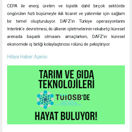
CEPA ile enerji, üretim ve lojistik dahil birçok sektörde
öngörülen hızlı büyümeyle ikili ticaret ve yatırımlar için sağlam
bir temel oluşturuluyor. DAFZ’ın Türkiye operasyonlarını
Interlink’e devretmesi, iki ülkenin işletmelerinin rekabetçi küresel
arenada başarılı olmasını amaçlarken, DAFZ’ın küresel
ekonomide iş birliği kolaylaştırıcısı rolünü de pekiştiriyor.
Hibya Haber Ajansı