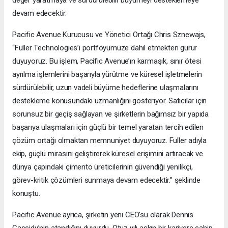
devam edecektir.
Pacific Avenue Kurucusu ve Yönetici Ortağı Chris Sznewajs,
“Fuller Technologies’i portföyümüze dahil etmekten gurur
duyuyoruz. Bu işlem, Pacific Avenue’ın karmaşık, sınır ötesi
ayrılma işlemlerini başarıyla yürütme ve küresel işletmelerin
sürdürülebilir, uzun vadeli büyüme hedeflerine ulaşmalarını
destekleme konusundaki uzmanlığını gösteriyor. Satıcılar için
sorunsuz bir geçiş sağlayan ve şirketlerin bağımsız bir yapıda
başarıya ulaşmaları için güçlü bir temel yaratan tercih edilen
çözüm ortağı olmaktan memnuniyet duyuyoruz. Fuller adıyla
ekip, güçlü mirasını geliştirerek küresel erişimini artıracak ve
dünya çapındaki çimento üreticilerinin güvendiği yenilikçi,
görev-kritik çözümleri sunmaya devam edecektir.” şeklinde
konuştu.
Pacific Avenue ayrıca, şirketin yeni CEO’su olarak Dennis
Cassidy’nin atandığını duyurdu. Otuz yılı aşkın bir kariyere sahip