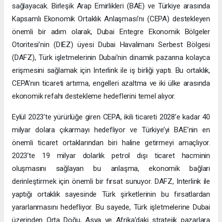
sağlayacak. Birleşik Arap Emirlikleri (BAE) ve Türkiye arasında
Kapsamlı Ekonomik Ortaklık Anlaşması’nı (CEPA) destekleyen
önemli bir adım olarak, Dubai Entegre Ekonomik Bölgeler
Otoritesi’nin (DIEZ) üyesi Dubai Havalimanı Serbest Bölgesi
(DAFZ), Türk işletmelerinin Dubai’nin dinamik pazarına kolayca
erişmesini sağlamak için Interlink ile iş birliği yaptı. Bu ortaklık,
CEPA’nın ticareti artırma, engelleri azaltma ve iki ülke arasında
ekonomik refahı destekleme hedeflerini temel alıyor.
Eylül 2023’te yürürlüğe giren CEPA, ikili ticareti 2028’e kadar 40
milyar dolara çıkarmayı hedefliyor ve Türkiye’yi BAE’nin en
önemli ticaret ortaklarından biri haline getirmeyi amaçlıyor.
2023’te 19 milyar dolarlık petrol dışı ticaret hacminin
oluşmasını sağlayan bu anlaşma, ekonomik bağları
derinleştirmek için önemli bir fırsat sunuyor. DAFZ, Interlink ile
yaptığı ortaklık sayesinde Türk şirketlerinin bu fırsatlardan
yararlanmasını hedefliyor. Bu sayede, Türk işletmelerine Dubai
üzerinden Orta Doğu, Asya ve Afrika’daki stratejik pazarlara