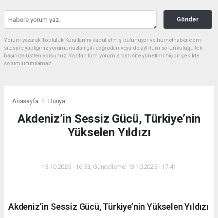
Gönder
Yorum yazarak Topluluk Kuralları’nı kabul etmiş bulunuyor ve hurnethaber.com
sitesine yaptığınız yorumunuzla ilgili doğrudan veya dolaylı tüm sorumluluğu tek
başınıza üstleniyorsunuz. Yazılan tüm yorumlardan site yönetimi hiçbir şekilde
sorumlu tutulamaz.
Anasayfa
Dünya
Akdeniz’in Sessiz Gücü, Türkiye’nin
Yükselen Yıldızı
DÜNYA
13.10.2025 - 16:53, Güncelleme: 13.10.2025 - 17:41
Akdeniz’in Sessiz Gücü, Türkiye’nin Yükselen Yıldızı