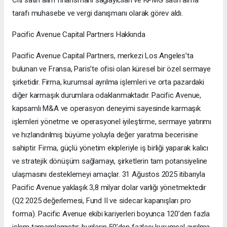
tarafı muhasebe ve vergi danışmanı olarak görev aldı.
Pacific Avenue Capital Partners Hakkında
Pacific Avenue Capital Partners, merkezi Los Angeles’ta
bulunan ve Fransa, Paris’te ofisi olan küresel bir özel sermaye
şirketidir. Firma, kurumsal ayrılma işlemleri ve orta pazardaki
diğer karmaşık durumlara odaklanmaktadır. Pacific Avenue,
kapsamlı M&A ve operasyon deneyimi sayesinde karmaşık
işlemleri yönetme ve operasyonel iyileştirme, sermaye yatırımı
ve hızlandırılmış büyüme yoluyla değer yaratma becerisine
sahiptir. Firma, güçlü yönetim ekipleriyle iş birliği yaparak kalıcı
ve stratejik dönüşüm sağlamayı, şirketlerin tam potansiyeline
ulaşmasını desteklemeyi amaçlar. 31 Ağustos 2025 itibarıyla
Pacific Avenue yaklaşık 3,8 milyar dolar varlığı yönetmektedir
(Q2 2025 değerlemesi, Fund II ve sidecar kapanışları pro
forma). Pacific Avenue ekibi kariyerleri boyunca 120’den fazla
işlem tamamlamıştır; bunların 50’den fazlası kurumsal ayrılma