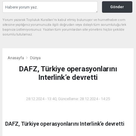
Gönder
Yorum yazarak Topluluk Kuralları’nı kabul etmiş bulunuyor ve hurnethaber.com
sitesine yaptığınız yorumunuzla ilgili doğrudan veya dolaylı tüm sorumluluğu tek
başınıza üstleniyorsunuz. Yazılan tüm yorumlardan site yönetimi hiçbir şekilde
sorumlu tutulamaz.
Anasayfa
Dünya
DAFZ, Türkiye operasyonlarını
Interlink’e devretti
DÜNYA
28.12.2024 - 13:40, Güncelleme: 28.12.2024 - 14:25
DAFZ, Türkiye operasyonlarını Interlink’e devretti