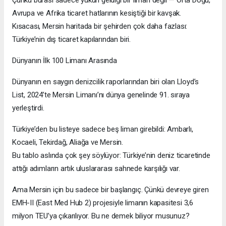
Çünkü burası sadece yükün geldiği bir liman değil — Orta Doğu,
Avrupa ve Afrika ticaret hatlarının kesiştiği bir kavşak.
Kısacası, Mersin haritada bir şehirden çok daha fazlası:
Türkiye’nin dış ticaret kapılarından biri.
Dünyanın İlk 100 Limanı Arasında
Dünyanın en saygın denizcilik raporlarından biri olan Lloyd’s
List, 2024’te Mersin Limanı’nı dünya genelinde 91. sıraya
yerleştirdi.
Türkiye’den bu listeye sadece beş liman girebildi: Ambarlı,
Kocaeli, Tekirdağ, Aliağa ve Mersin.
Bu tablo aslında çok şey söylüyor: Türkiye’nin deniz ticaretinde
attığı adımların artık uluslararası sahnede karşılığı var.
Ama Mersin için bu sadece bir başlangıç. Çünkü devreye giren
EMH-II (East Med Hub 2) projesiyle limanın kapasitesi 3,6
milyon TEU’ya çıkarılıyor. Bu ne demek biliyor musunuz?