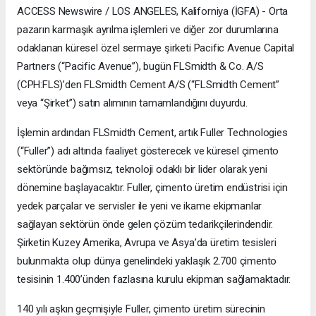
ACCESS Newswire / LOS ANGELES, Kaliforniya (İGFA) - Orta
pazarın karmaşık ayrılma işlemleri ve diğer zor durumlarına
odaklanan küresel özel sermaye şirketi Pacific Avenue Capital
Partners (“Pacific Avenue”), bugün FLSmidth & Co. A/S
(CPH:FLS)’den FLSmidth Cement A/S (“FLSmidth Cement”
veya “Şirket”) satın alımının tamamlandığını duyurdu.
İşlemin ardından FLSmidth Cement, artık Fuller Technologies
(“Fuller”) adı altında faaliyet gösterecek ve küresel çimento
sektöründe bağımsız, teknoloji odaklı bir lider olarak yeni
dönemine başlayacaktır. Fuller, çimento üretim endüstrisi için
yedek parçalar ve servisler ile yeni ve ikame ekipmanlar
sağlayan sektörün önde gelen çözüm tedarikçilerindendir.
Şirketin Kuzey Amerika, Avrupa ve Asya’da üretim tesisleri
bulunmakta olup dünya genelindeki yaklaşık 2.700 çimento
tesisinin 1.400’ünden fazlasına kurulu ekipman sağlamaktadır.
140 yılı aşkın geçmişiyle Fuller, çimento üretim sürecinin