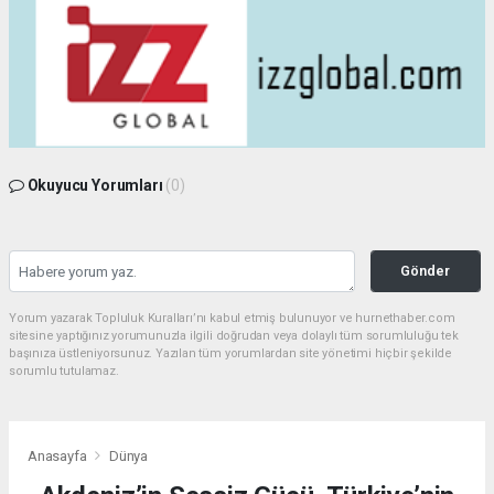
Okuyucu Yorumları
(0)
Gönder
Yorum yazarak Topluluk Kuralları’nı kabul etmiş bulunuyor ve hurnethaber.com
sitesine yaptığınız yorumunuzla ilgili doğrudan veya dolaylı tüm sorumluluğu tek
başınıza üstleniyorsunuz. Yazılan tüm yorumlardan site yönetimi hiçbir şekilde
sorumlu tutulamaz.
Anasayfa
Dünya