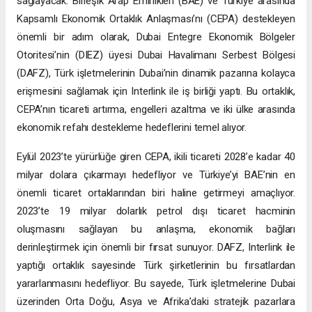
sağlayacak. Birleşik Arap Emirlikleri (BAE) ve Türkiye arasında
Kapsamlı Ekonomik Ortaklık Anlaşması’nı (CEPA) destekleyen
önemli bir adım olarak, Dubai Entegre Ekonomik Bölgeler
Otoritesi’nin (DIEZ) üyesi Dubai Havalimanı Serbest Bölgesi
(DAFZ), Türk işletmelerinin Dubai’nin dinamik pazarına kolayca
erişmesini sağlamak için Interlink ile iş birliği yaptı. Bu ortaklık,
CEPA’nın ticareti artırma, engelleri azaltma ve iki ülke arasında
ekonomik refahı destekleme hedeflerini temel alıyor.
Eylül 2023’te yürürlüğe giren CEPA, ikili ticareti 2028’e kadar 40
milyar dolara çıkarmayı hedefliyor ve Türkiye’yi BAE’nin en
önemli ticaret ortaklarından biri haline getirmeyi amaçlıyor.
2023’te 19 milyar dolarlık petrol dışı ticaret hacminin
oluşmasını sağlayan bu anlaşma, ekonomik bağları
derinleştirmek için önemli bir fırsat sunuyor. DAFZ, Interlink ile
yaptığı ortaklık sayesinde Türk şirketlerinin bu fırsatlardan
yararlanmasını hedefliyor. Bu sayede, Türk işletmelerine Dubai
üzerinden Orta Doğu, Asya ve Afrika’daki stratejik pazarlara