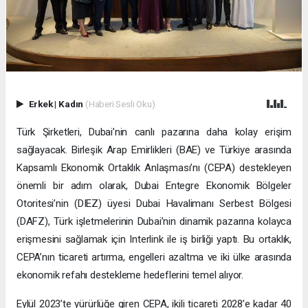
Erkek
|
Kadın
(Haberi Sesli Oku)
Türk Şirketleri, Dubai’nin canlı pazarına daha kolay erişim
sağlayacak. Birleşik Arap Emirlikleri (BAE) ve Türkiye arasında
Kapsamlı Ekonomik Ortaklık Anlaşması’nı (CEPA) destekleyen
önemli bir adım olarak, Dubai Entegre Ekonomik Bölgeler
Otoritesi’nin (DIEZ) üyesi Dubai Havalimanı Serbest Bölgesi
(DAFZ), Türk işletmelerinin Dubai’nin dinamik pazarına kolayca
erişmesini sağlamak için Interlink ile iş birliği yaptı. Bu ortaklık,
CEPA’nın ticareti artırma, engelleri azaltma ve iki ülke arasında
ekonomik refahı destekleme hedeflerini temel alıyor.
Eylül 2023’te yürürlüğe giren CEPA, ikili ticareti 2028’e kadar 40