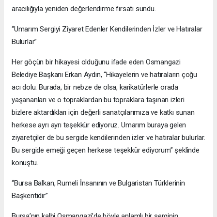
aracılığıyla yeniden değerlendirme fırsatı sundu.
“Umarım Sergiyi Ziyaret Edenler Kendilerinden İzler ve Hatıralar
Bulurlar”
Her göçün bir hikayesi olduğunu ifade eden Osmangazi
Belediye Başkanı Erkan Aydın, “Hikayelerin ve hatıraların çoğu
acı dolu. Burada, bir nebze de olsa, karikatürlerle orada
yaşananları ve o topraklardan bu topraklara taşınan izleri
bizlere aktardıkları için değerli sanatçılarımıza ve katkı sunan
herkese ayrı ayrı teşekkür ediyoruz. Umarım buraya gelen
ziyaretçiler de bu sergide kendilerinden izler ve hatıralar bulurlar.
Bu sergide emeği geçen herkese teşekkür ediyorum” şeklinde
konuştu.
“Bursa Balkan, Rumeli İnsanının ve Bulgaristan Türklerinin
Başkentidir”
Bursa’nın kalbi Osmangazi’de böyle anlamlı bir serginin