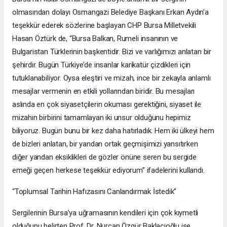
olmasından dolayı Osmangazi Belediye Başkanı Erkan Aydın’a
teşekkür ederek sözlerine başlayan CHP Bursa Milletvekili
Hasan Öztürk de, “Bursa Balkan, Rumeli insanının ve
Bulgaristan Türklerinin başkentidir. Bizi ve varlığımızı anlatan bir
şehirdir. Bugün Türkiye’de insanlar karikatür çizdikleri için
tutuklanabiliyor. Oysa eleştiri ve mizah, ince bir zekayla anlamlı
mesajlar vermenin en etkili yollarından biridir. Bu mesajları
aslında en çok siyasetçilerin okuması gerektiğini, siyaset ile
mizahın birbirini tamamlayan iki unsur olduğunu hepimiz
biliyoruz. Bugün bunu bir kez daha hatırladık. Hem iki ülkeyi hem
de bizleri anlatan, bir yandan ortak geçmişimizi yansıtırken
diğer yandan eksiklikleri de gözler önüne seren bu sergide
emeği geçen herkese teşekkür ediyorum” ifadelerini kullandı.
“Toplumsal Tarihin Hafızasını Canlandırmak İstedik”
Sergilerinin Bursa’ya uğramasının kendileri için çok kıymetli
olduğunu belirten Prof. Dr. Nurcan Özgür Baklacıoğlu ise,