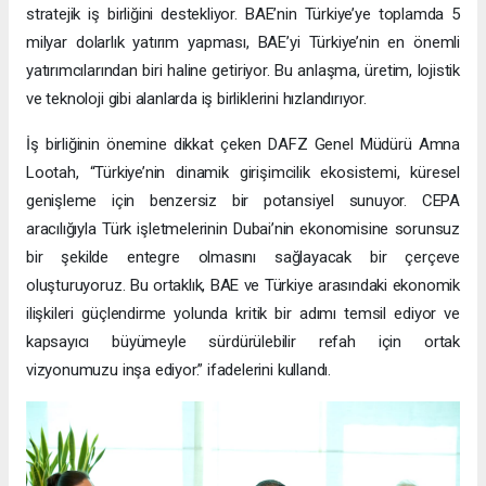
stratejik iş birliğini destekliyor. BAE’nin Türkiye’ye toplamda 5
milyar dolarlık yatırım yapması, BAE’yi Türkiye’nin en önemli
yatırımcılarından biri haline getiriyor. Bu anlaşma, üretim, lojistik
ve teknoloji gibi alanlarda iş birliklerini hızlandırıyor.
İş birliğinin önemine dikkat çeken DAFZ Genel Müdürü Amna
Lootah, “Türkiye’nin dinamik girişimcilik ekosistemi, küresel
genişleme için benzersiz bir potansiyel sunuyor. CEPA
aracılığıyla Türk işletmelerinin Dubai’nin ekonomisine sorunsuz
bir şekilde entegre olmasını sağlayacak bir çerçeve
oluşturuyoruz. Bu ortaklık, BAE ve Türkiye arasındaki ekonomik
ilişkileri güçlendirme yolunda kritik bir adımı temsil ediyor ve
kapsayıcı büyümeyle sürdürülebilir refah için ortak
vizyonumuzu inşa ediyor.” ifadelerini kullandı.