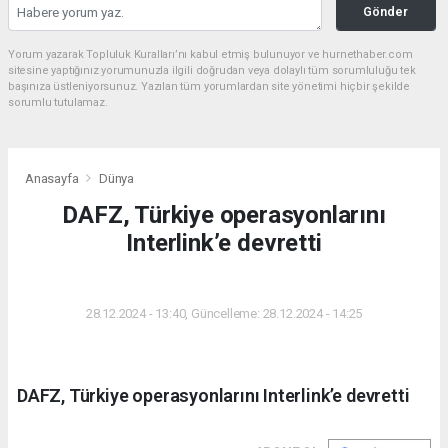
Gönder
Yorum yazarak Topluluk Kuralları’nı kabul etmiş bulunuyor ve hurnethaber.com
sitesine yaptığınız yorumunuzla ilgili doğrudan veya dolaylı tüm sorumluluğu tek
başınıza üstleniyorsunuz. Yazılan tüm yorumlardan site yönetimi hiçbir şekilde
sorumlu tutulamaz.
Anasayfa
Dünya
DAFZ, Türkiye operasyonlarını
Interlink’e devretti
DÜNYA
28.12.2024 - 13:40, Güncelleme: 28.12.2024 - 14:25
DAFZ, Türkiye operasyonlarını Interlink’e devretti