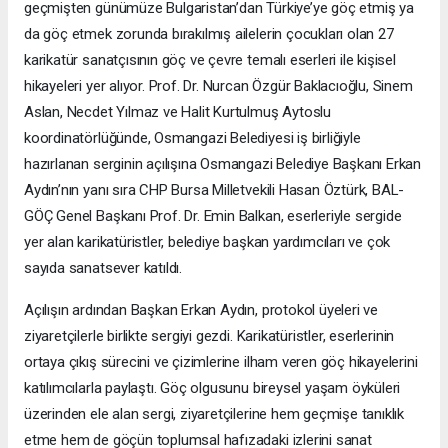
geçmişten günümüze Bulgaristan’dan Türkiye’ye göç etmiş ya
da göç etmek zorunda bırakılmış ailelerin çocukları olan 27
karikatür sanatçısının göç ve çevre temalı eserleri ile kişisel
hikayeleri yer alıyor. Prof. Dr. Nurcan Özgür Baklacıoğlu, Sinem
Aslan, Necdet Yılmaz ve Halit Kurtulmuş Aytoslu
koordinatörlüğünde, Osmangazi Belediyesi iş birliğiyle
hazırlanan serginin açılışına Osmangazi Belediye Başkanı Erkan
Aydın’nın yanı sıra CHP Bursa Milletvekili Hasan Öztürk, BAL-
GÖÇ Genel Başkanı Prof. Dr. Emin Balkan, eserleriyle sergide
yer alan karikatüristler, belediye başkan yardımcıları ve çok
sayıda sanatsever katıldı.
Açılışın ardından Başkan Erkan Aydın, protokol üyeleri ve
ziyaretçilerle birlikte sergiyi gezdi. Karikatüristler, eserlerinin
ortaya çıkış sürecini ve çizimlerine ilham veren göç hikayelerini
katılımcılarla paylaştı. Göç olgusunu bireysel yaşam öyküleri
üzerinden ele alan sergi, ziyaretçilerine hem geçmişe tanıklık
etme hem de göçün toplumsal hafızadaki izlerini sanat