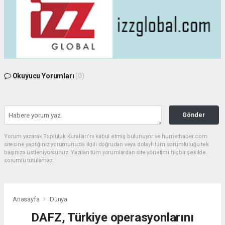
Okuyucu Yorumları
(0)
Gönder
Yorum yazarak Topluluk Kuralları’nı kabul etmiş bulunuyor ve hurnethaber.com
sitesine yaptığınız yorumunuzla ilgili doğrudan veya dolaylı tüm sorumluluğu tek
başınıza üstleniyorsunuz. Yazılan tüm yorumlardan site yönetimi hiçbir şekilde
sorumlu tutulamaz.
Anasayfa
Dünya
DAFZ, Türkiye operasyonlarını