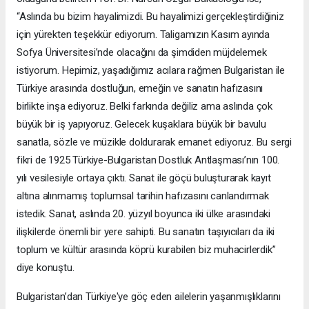
“Aslında bu bizim hayalimizdi. Bu hayalimizi gerçekleştirdiğiniz
için yürekten teşekkür ediyorum. Taligamızın Kasım ayında
Sofya Üniversitesi’nde olacağını da şimdiden müjdelemek
istiyorum. Hepimiz, yaşadığımız acılara rağmen Bulgaristan ile
Türkiye arasında dostluğun, emeğin ve sanatın hafızasını
birlikte inşa ediyoruz. Belki farkında değiliz ama aslında çok
büyük bir iş yapıyoruz. Gelecek kuşaklara büyük bir bavulu
sanatla, sözle ve müzikle doldurarak emanet ediyoruz. Bu sergi
fikri de 1925 Türkiye-Bulgaristan Dostluk Antlaşması’nın 100.
yılı vesilesiyle ortaya çıktı. Sanat ile göçü buluşturarak kayıt
altına alınmamış toplumsal tarihin hafızasını canlandırmak
istedik. Sanat, aslında 20. yüzyıl boyunca iki ülke arasındaki
ilişkilerde önemli bir yere sahipti. Bu sanatın taşıyıcıları da iki
toplum ve kültür arasında köprü kurabilen biz muhacirlerdik”
diye konuştu.
Bulgaristan’dan Türkiye'ye göç eden ailelerin yaşanmışlıklarını