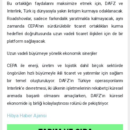
Bu ortaklığın faydalarını maksimize etmek için, DAFZ ve
Interlink, Türk iş dünyasıyla yakın iletişim kurmaya odaklanacak.
Roadshowlar, sadece farkındalık yaratmakla kalmayacak, aynı
zamanda CEPA’nın sürdürülebilir ticaret ortaklıkları kurma
hedefleri doğrultusunda uzun vadeli ticaret ilişkileri için de bir
platform sağlayacak.
Uzun vadeli büyümeye yönelik ekonomik sinerjiler
CEPA ile enerji, üretim ve lojistik dahil birçok sektörde
öngörülen hızlı büyümeyle ikili ticaret ve yatırımlar için sağlam
bir temel oluşturuluyor. DAFZ’ın Türkiye operasyonlarını
Interlink’e devretmesi, iki ülkenin işletmelerinin rekabetçi küresel
arenada başarılı olmasını amaçlarken, DAFZ’ın küresel
ekonomide iş birliği kolaylaştırıcısı rolünü de pekiştiriyor.
Hibya Haber Ajansı