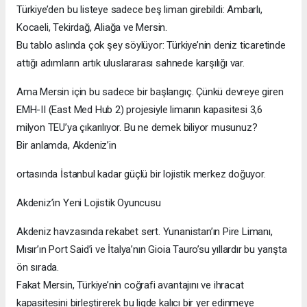
Türkiye’den bu listeye sadece beş liman girebildi: Ambarlı,
Kocaeli, Tekirdağ, Aliağa ve Mersin.
Bu tablo aslında çok şey söylüyor: Türkiye’nin deniz ticaretinde
attığı adımların artık uluslararası sahnede karşılığı var.
Ama Mersin için bu sadece bir başlangıç. Çünkü devreye giren
EMH-II (East Med Hub 2) projesiyle limanın kapasitesi 3,6
milyon TEU’ya çıkarılıyor. Bu ne demek biliyor musunuz?
Bir anlamda, Akdeniz’in
ortasında İstanbul kadar güçlü bir lojistik merkez doğuyor.
Akdeniz’in Yeni Lojistik Oyuncusu
Akdeniz havzasında rekabet sert. Yunanistan’ın Pire Limanı,
Mısır’ın Port Said’i ve İtalya’nın Gioia Tauro’su yıllardır bu yarışta
ön sırada.
Fakat Mersin, Türkiye’nin coğrafi avantajını ve ihracat
kapasitesini birleştirerek bu ligde kalıcı bir yer edinmeye