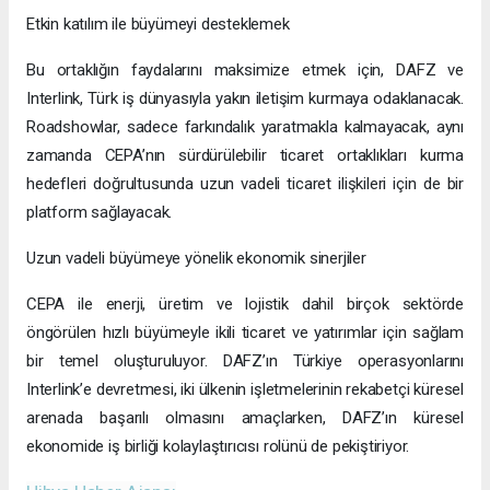
Etkin katılım ile büyümeyi desteklemek
Bu ortaklığın faydalarını maksimize etmek için, DAFZ ve
Interlink, Türk iş dünyasıyla yakın iletişim kurmaya odaklanacak.
Roadshowlar, sadece farkındalık yaratmakla kalmayacak, aynı
zamanda CEPA’nın sürdürülebilir ticaret ortaklıkları kurma
hedefleri doğrultusunda uzun vadeli ticaret ilişkileri için de bir
platform sağlayacak.
Uzun vadeli büyümeye yönelik ekonomik sinerjiler
CEPA ile enerji, üretim ve lojistik dahil birçok sektörde
öngörülen hızlı büyümeyle ikili ticaret ve yatırımlar için sağlam
bir temel oluşturuluyor. DAFZ’ın Türkiye operasyonlarını
Interlink’e devretmesi, iki ülkenin işletmelerinin rekabetçi küresel
arenada başarılı olmasını amaçlarken, DAFZ’ın küresel
ekonomide iş birliği kolaylaştırıcısı rolünü de pekiştiriyor.