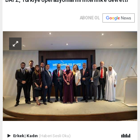
ABONE OL
Erkek
|
Kadın
(Haberi Sesli Oku)