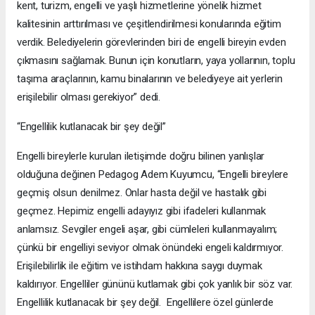
kent, turizm, engelli ve yaşlı hizmetlerine yönelik hizmet
kalitesinin arttırılması ve çeşitlendirilmesi konularında eğitim
verdik. Belediyelerin görevlerinden biri de engelli bireyin evden
çıkmasını sağlamak. Bunun için konutların, yaya yollarının, toplu
taşıma araçlarının, kamu binalarının ve belediyeye ait yerlerin
erişilebilir olması gerekiyor” dedi.
“Engellilik kutlanacak bir şey değil”
Engelli bireylerle kurulan iletişimde doğru bilinen yanlışlar
olduğuna değinen Pedagog Adem Kuyumcu, “Engelli bireylere
geçmiş olsun denilmez. Onlar hasta değil ve hastalık gibi
geçmez. Hepimiz engelli adayıyız gibi ifadeleri kullanmak
anlamsız. Sevgiler engeli aşar, gibi cümleleri kullanmayalım;
çünkü bir engelliyi seviyor olmak önündeki engeli kaldırmıyor.
Erişilebilirlik ile eğitim ve istihdam hakkına saygı duymak
kaldırıyor. Engelliler gününü kutlamak gibi çok yanlık bir söz var.
Engellilik kutlanacak bir şey değil. Engellilere özel günlerde