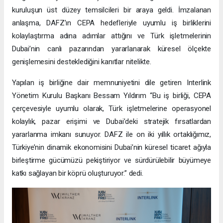
kuruluşun üst düzey temsilcileri bir araya geldi. İmzalanan
anlaşma, DAFZ’ın CEPA hedefleriyle uyumlu iş birliklerini
kolaylaştırma adına adımlar attığını ve Türk işletmelerinin
Dubai’nin canlı pazarından yararlanarak küresel ölçekte
genişlemesini desteklediğini kanıtlar nitelikte.
Yapılan iş birliğine dair memnuniyetini dile getiren Interlink
Yönetim Kurulu Başkanı Bessam Yıldırım “Bu iş birliği, CEPA
çerçevesiyle uyumlu olarak, Türk işletmelerine operasyonel
kolaylık, pazar erişimi ve Dubai’deki stratejik fırsatlardan
yararlanma imkanı sunuyor. DAFZ ile on iki yıllık ortaklığımız,
Türkiye’nin dinamik ekonomisini Dubai’nin küresel ticaret ağıyla
birleştirme gücümüzü pekiştiriyor ve sürdürülebilir büyümeye
katkı sağlayan bir köprü oluşturuyor.” dedi.