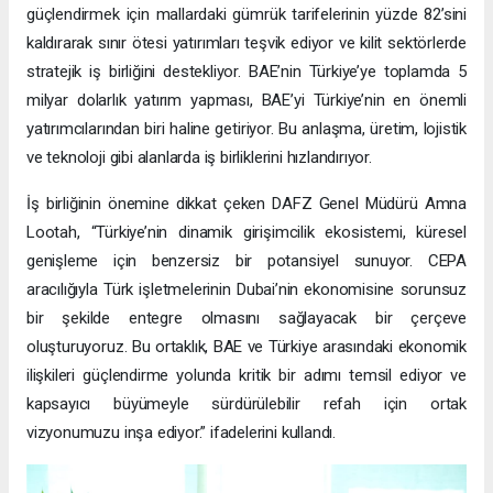
güçlendirmek için mallardaki gümrük tarifelerinin yüzde 82’sini
kaldırarak sınır ötesi yatırımları teşvik ediyor ve kilit sektörlerde
stratejik iş birliğini destekliyor. BAE’nin Türkiye’ye toplamda 5
milyar dolarlık yatırım yapması, BAE’yi Türkiye’nin en önemli
yatırımcılarından biri haline getiriyor. Bu anlaşma, üretim, lojistik
ve teknoloji gibi alanlarda iş birliklerini hızlandırıyor.
İş birliğinin önemine dikkat çeken DAFZ Genel Müdürü Amna
Lootah, “Türkiye’nin dinamik girişimcilik ekosistemi, küresel
genişleme için benzersiz bir potansiyel sunuyor. CEPA
aracılığıyla Türk işletmelerinin Dubai’nin ekonomisine sorunsuz
bir şekilde entegre olmasını sağlayacak bir çerçeve
oluşturuyoruz. Bu ortaklık, BAE ve Türkiye arasındaki ekonomik
ilişkileri güçlendirme yolunda kritik bir adımı temsil ediyor ve
kapsayıcı büyümeyle sürdürülebilir refah için ortak
vizyonumuzu inşa ediyor.” ifadelerini kullandı.