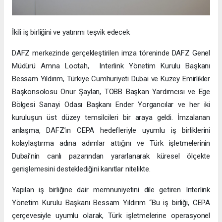
İkili iş birliğini ve yatırımı teşvik edecek
DAFZ merkezinde gerçekleştirilen imza töreninde DAFZ Genel
Müdürü Amna Lootah, Interlink Yönetim Kurulu Başkanı
Bessam Yıldırım, Türkiye Cumhuriyeti Dubai ve Kuzey Emirlikler
Başkonsolosu Onur Şaylan, TOBB Başkan Yardımcısı ve Ege
Bölgesi Sanayi Odası Başkanı Ender Yorgancılar ve her iki
kuruluşun üst düzey temsilcileri bir araya geldi. İmzalanan
anlaşma, DAFZ’ın CEPA hedefleriyle uyumlu iş birliklerini
kolaylaştırma adına adımlar attığını ve Türk işletmelerinin
Dubai’nin canlı pazarından yararlanarak küresel ölçekte
genişlemesini desteklediğini kanıtlar nitelikte.
Yapılan iş birliğine dair memnuniyetini dile getiren Interlink
Yönetim Kurulu Başkanı Bessam Yıldırım “Bu iş birliği, CEPA
çerçevesiyle uyumlu olarak, Türk işletmelerine operasyonel