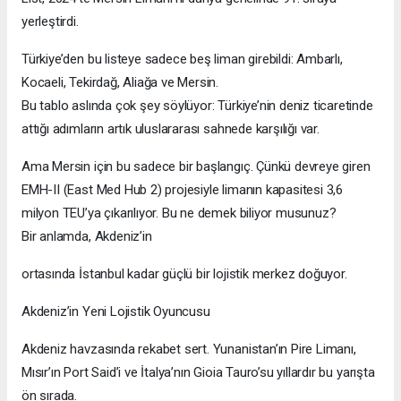
yerleştirdi.
Türkiye’den bu listeye sadece beş liman girebildi: Ambarlı,
Kocaeli, Tekirdağ, Aliağa ve Mersin.
Bu tablo aslında çok şey söylüyor: Türkiye’nin deniz ticaretinde
attığı adımların artık uluslararası sahnede karşılığı var.
Ama Mersin için bu sadece bir başlangıç. Çünkü devreye giren
EMH-II (East Med Hub 2) projesiyle limanın kapasitesi 3,6
milyon TEU’ya çıkarılıyor. Bu ne demek biliyor musunuz?
Bir anlamda, Akdeniz’in
ortasında İstanbul kadar güçlü bir lojistik merkez doğuyor.
Akdeniz’in Yeni Lojistik Oyuncusu
Akdeniz havzasında rekabet sert. Yunanistan’ın Pire Limanı,
Mısır’ın Port Said’i ve İtalya’nın Gioia Tauro’su yıllardır bu yarışta
ön sırada.