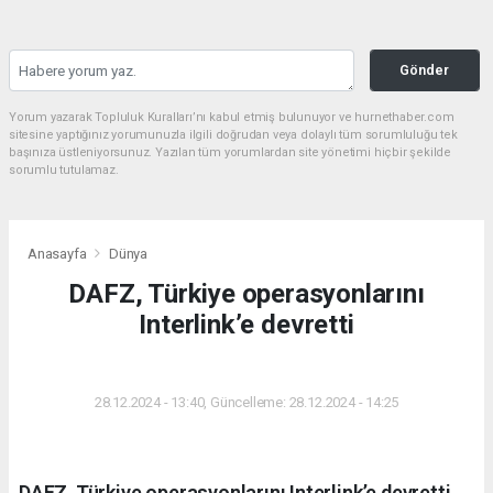
Gönder
Yorum yazarak Topluluk Kuralları’nı kabul etmiş bulunuyor ve hurnethaber.com
sitesine yaptığınız yorumunuzla ilgili doğrudan veya dolaylı tüm sorumluluğu tek
başınıza üstleniyorsunuz. Yazılan tüm yorumlardan site yönetimi hiçbir şekilde
sorumlu tutulamaz.
Anasayfa
Dünya
DAFZ, Türkiye operasyonlarını
Interlink’e devretti
DÜNYA
28.12.2024 - 13:40, Güncelleme: 28.12.2024 - 14:25
DAFZ, Türkiye operasyonlarını Interlink’e devretti