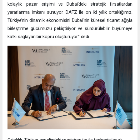
kolaylık, pazar erişimi ve Dubai’deki stratejik fırsatlardan
yararlanma imkanı sunuyor. DAFZ ile on iki yıllık ortaklığımız,
Türkiye’nin dinamik ekonomisini Dubai’nin küresel ticaret ağıyla
birleştirme gücümüzü pekiştiriyor ve sürdürülebilir büyümeye
katkı sağlayan bir köprü oluşturuyor.” dedi.
Ortaklık, Türkiye genelindeki roadshowlar ile taçlandırılacak