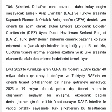
Türk Şirketleri, Dubai’nin canlı pazarına daha kolay erişim
sağlayacak. Birleşik Arap Emirlikleri (BAE) ve Türkiye arasında
Kapsamlı Ekonomik Ortaklık Anlaşması’nı (CEPA) destekleyen
önemli bir adım olarak, Dubai Entegre Ekonomik Bölgeler
Otoritesi’nin (DIEZ) üyesi Dubai Havalimanı Serbest Bölgesi
(DAFZ), Türk işletmelerinin Dubai’nin dinamik pazarına kolayca
erişmesini sağlamak için Interlink ile iş birliği yaptı. Bu ortaklık,
CEPA’nın ticareti artırma, engelleri azaltma ve iki ülke arasında
ekonomik refahı destekleme hedeflerini temel alıyor.
Eylül 2023’te yürürlüğe giren CEPA, ikili ticareti 2028’e kadar 40
milyar dolara çıkarmayı hedefliyor ve Türkiye’yi BAE’nin en
önemli ticaret ortaklarından biri haline getirmeyi amaçlıyor.
2023’te 19 milyar dolarlık petrol dışı ticaret hacminin
oluşmasını sağlayan bu anlaşma, ekonomik bağları
derinleştirmek için önemli bir fırsat sunuyor. DAFZ, Interlink ile
yaptığı ortaklık sayesinde Türk şirketlerinin bu fırsatlardan