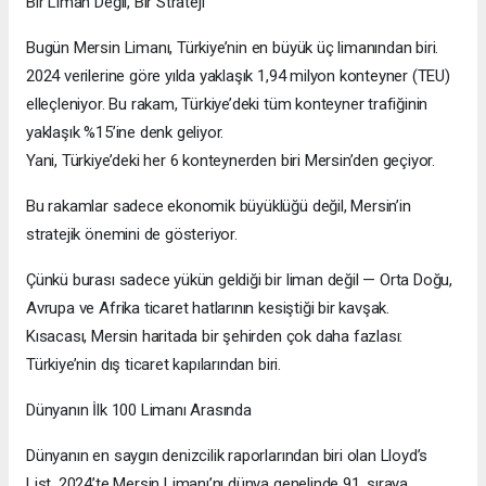
Bir Liman Değil, Bir Strateji
Bugün Mersin Limanı, Türkiye’nin en büyük üç limanından biri.
2024 verilerine göre yılda yaklaşık 1,94 milyon konteyner (TEU)
elleçleniyor. Bu rakam, Türkiye’deki tüm konteyner trafiğinin
yaklaşık %15’ine denk geliyor.
Yani, Türkiye’deki her 6 konteynerden biri Mersin’den geçiyor.
Bu rakamlar sadece ekonomik büyüklüğü değil, Mersin’in
stratejik önemini de gösteriyor.
Çünkü burası sadece yükün geldiği bir liman değil — Orta Doğu,
Avrupa ve Afrika ticaret hatlarının kesiştiği bir kavşak.
Kısacası, Mersin haritada bir şehirden çok daha fazlası:
Türkiye’nin dış ticaret kapılarından biri.
Dünyanın İlk 100 Limanı Arasında
Dünyanın en saygın denizcilik raporlarından biri olan Lloyd’s
List, 2024’te Mersin Limanı’nı dünya genelinde 91. sıraya