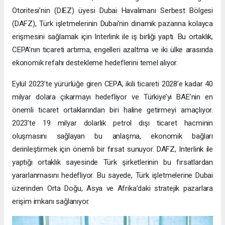
Otoritesi’nin (DIEZ) üyesi Dubai Havalimanı Serbest Bölgesi
(DAFZ), Türk işletmelerinin Dubai’nin dinamik pazarına kolayca
erişmesini sağlamak için Interlink ile iş birliği yaptı. Bu ortaklık,
CEPA’nın ticareti artırma, engelleri azaltma ve iki ülke arasında
ekonomik refahı destekleme hedeflerini temel alıyor.
Eylül 2023’te yürürlüğe giren CEPA, ikili ticareti 2028’e kadar 40
milyar dolara çıkarmayı hedefliyor ve Türkiye’yi BAE’nin en
önemli ticaret ortaklarından biri haline getirmeyi amaçlıyor.
2023’te 19 milyar dolarlık petrol dışı ticaret hacminin
oluşmasını sağlayan bu anlaşma, ekonomik bağları
derinleştirmek için önemli bir fırsat sunuyor. DAFZ, Interlink ile
yaptığı ortaklık sayesinde Türk şirketlerinin bu fırsatlardan
yararlanmasını hedefliyor. Bu sayede, Türk işletmelerine Dubai
üzerinden Orta Doğu, Asya ve Afrika’daki stratejik pazarlara
erişim imkanı sağlanıyor.