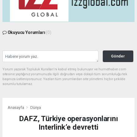
Okuyucu Yorumları
(0)
Gönder
Yorum yazarak Topluluk Kuralları’nı kabul etmiş bulunuyor ve hurnethaber.com
sitesine yaptığınız yorumunuzla ilgili doğrudan veya dolaylı tüm sorumluluğu tek
başınıza üstleniyorsunuz. Yazılan tüm yorumlardan site yönetimi hiçbir şekilde
sorumlu tutulamaz.
Anasayfa
Dünya
DAFZ, Türkiye operasyonlarını
Interlink’e devretti