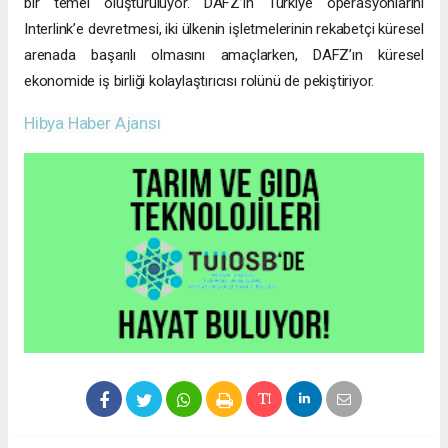
bir temel oluşturuluyor. DAFZ’ın Türkiye operasyonlarını
Interlink’e devretmesi, iki ülkenin işletmelerinin rekabetçi küresel
arenada başarılı olmasını amaçlarken, DAFZ’ın küresel
ekonomide iş birliği kolaylaştırıcısı rolünü de pekiştiriyor.
Hibya Haber Ajansı