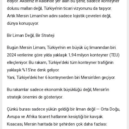
ediyor. Akdeniz’in kalbinde yer alan bu şehir, sadece konteyner
dolusu malları değil, Türkiye’nin ticari vizyonunu da taşıyor.
Artık Mersin Limanı’nın adını sadece lojistik çevreleri değil,
dünya konuşuyor.
Bir Liman Değil, Bir Strateji
Bugün Mersin Limanı, Türkiye’nin en büyük üç limanından biri.
2024 verilerine göre yılda yaklaşık 1,94 milyon konteyner (TEU)
elleçleniyor. Bu rakam, Türkiye’deki tüm konteyner trafiğinin
yaklaşık %15’ine denk geliyor.
Yani, Türkiye’deki her 6 konteynerden biri Mersin’den geçiyor.
Bu rakamlar sadece ekonomik büyüklüğü değil, Mersin’in
stratejik önemini de gösteriyor.
Çünkü burası sadece yükün geldiği bir liman değil — Orta Doğu,
Avrupa ve Afrika ticaret hatlarının kesiştiği bir kavşak.
Kısacası, Mersin haritada bir şehirden çok daha fazlası: