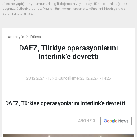
sitesine yaptığınız yorumunuzla ilgili doğrudan veya dolaylı tüm sorumluluğu tek
başınıza üstleniyorsunuz. Yazılan tüm yorumlardan site yönetimi hiçbir şekilde
sorumlu tutulamaz.
Anasayfa
Dünya
DAFZ, Türkiye operasyonlarını
Interlink’e devretti
DÜNYA
28.12.2024 - 13:40, Güncelleme: 28.12.2024 - 14:25
DAFZ, Türkiye operasyonlarını Interlink’e devretti
ABONE OL