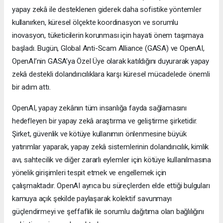
yapay zekâ ile desteklenen giderek daha sofistike yöntemler
kullanırken, küresel ölçekte koordinasyon ve sorumlu
inovasyon, tüketicilerin korunması için hayati önem taşımaya
başladı. Bugün, Global Anti-Scam Alliance (GASA) ve OpenAI,
OpenAI’nin GASA’ya Özel Üye olarak katıldığını duyurarak yapay
zekâ destekli dolandırıcılıklara karşı küresel mücadelede önemli
bir adım attı.
OpenAI, yapay zekânın tüm insanlığa fayda sağlamasını
hedefleyen bir yapay zekâ araştırma ve geliştirme şirketidir.
Şirket, güvenlik ve kötüye kullanımın önlenmesine büyük
yatırımlar yaparak, yapay zekâ sistemlerinin dolandırıcılık, kimlik
avı, sahtecilik ve diğer zararlı eylemler için kötüye kullanılmasına
yönelik girişimleri tespit etmek ve engellemek için
çalışmaktadır. OpenAI ayrıca bu süreçlerden elde ettiği bulguları
kamuya açık şekilde paylaşarak kolektif savunmayı
güçlendirmeyi ve şeffaflık ile sorumlu dağıtıma olan bağlılığını