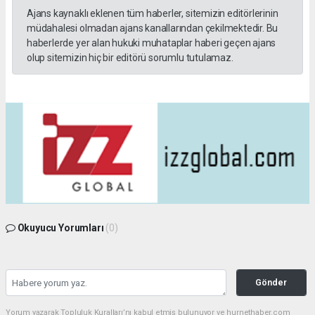
Ajans kaynaklı eklenen tüm haberler, sitemizin editörlerinin
müdahalesi olmadan ajans kanallarından çekilmektedir. Bu
haberlerde yer alan hukuki muhataplar haberi geçen ajans
olup sitemizin hiç bir editörü sorumlu tutulamaz.
Okuyucu Yorumları
(0)
Gönder
Yorum yazarak Topluluk Kuralları’nı kabul etmiş bulunuyor ve hurnethaber.com