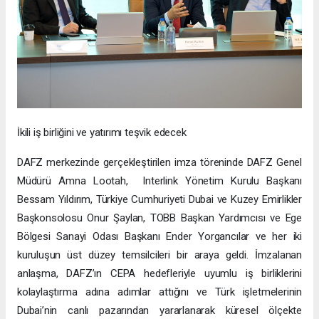
İkili iş birliğini ve yatırımı teşvik edecek
DAFZ merkezinde gerçekleştirilen imza töreninde DAFZ Genel
Müdürü Amna Lootah, Interlink Yönetim Kurulu Başkanı
Bessam Yıldırım, Türkiye Cumhuriyeti Dubai ve Kuzey Emirlikler
Başkonsolosu Onur Şaylan, TOBB Başkan Yardımcısı ve Ege
Bölgesi Sanayi Odası Başkanı Ender Yorgancılar ve her iki
kuruluşun üst düzey temsilcileri bir araya geldi. İmzalanan
anlaşma, DAFZ’ın CEPA hedefleriyle uyumlu iş birliklerini
kolaylaştırma adına adımlar attığını ve Türk işletmelerinin
Dubai’nin canlı pazarından yararlanarak küresel ölçekte