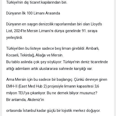
Türkiye’nin dış ticaret kapılarından biri.
Dünyanın İlk 100 Limanı Arasında
Dünyanın en saygın denizcilik raporlarından biri olan Lloyd’s
List, 2024’te Mersin Limanı’nı dünya genelinde 91. sıraya
yerleştirdi.
Türkiye’den bu listeye sadece beş liman girebildi: Ambarlı,
Kocaeli, Tekirdağ, Aliağa ve Mersin.
Bu tablo aslında çok şey söylüyor: Türkiye’nin deniz ticaretinde
attığı adımların artık uluslararası sahnede karşılığı var.
Ama Mersin için bu sadece bir başlangıç. Çünkü devreye giren
EMH-II (East Med Hub 2) projesiyle limanın kapasitesi 3,6
milyon TEU’ya çıkarılıyor. Bu ne demek biliyor musunuz?
Bir anlamda, Akdeniz’in
ortasında İstanbul kadar güçlü bir lojistik merkez doğuyor.