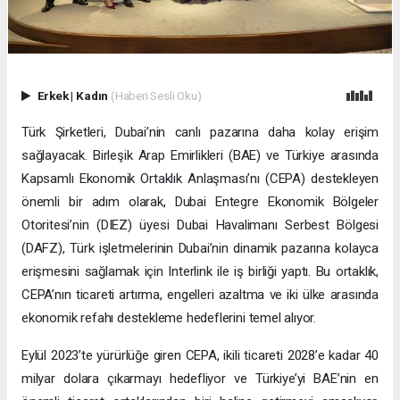
Erkek
|
Kadın
(Haberi Sesli Oku)
Türk Şirketleri, Dubai’nin canlı pazarına daha kolay erişim
sağlayacak. Birleşik Arap Emirlikleri (BAE) ve Türkiye arasında
Kapsamlı Ekonomik Ortaklık Anlaşması’nı (CEPA) destekleyen
önemli bir adım olarak, Dubai Entegre Ekonomik Bölgeler
Otoritesi’nin (DIEZ) üyesi Dubai Havalimanı Serbest Bölgesi
(DAFZ), Türk işletmelerinin Dubai’nin dinamik pazarına kolayca
erişmesini sağlamak için Interlink ile iş birliği yaptı. Bu ortaklık,
CEPA’nın ticareti artırma, engelleri azaltma ve iki ülke arasında
ekonomik refahı destekleme hedeflerini temel alıyor.
Eylül 2023’te yürürlüğe giren CEPA, ikili ticareti 2028’e kadar 40
milyar dolara çıkarmayı hedefliyor ve Türkiye’yi BAE’nin en