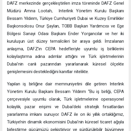
DAFZ merkezinde gerçekleştirilen imza töreninde DAFZ Genel
Müdürü Amna Lootah, Interlink Yönetim Kurulu Başkanı
Bessam Yıldırım, Türkiye Cumhuriyeti Dubai ve Kuzey Emirlikler
Başkonsolosu Onur Şaylan, TOBB Başkan Yardımcısı ve Ege
Bölgesi Sanayi Odası Başkanı Ender Yorgancılar ve her iki
kuruluşun üst düzey temsilcileri bir araya geldi. İmzalanan
anlaşma, DAFZ’ın CEPA hedefleriyle uyumlu iş birliklerini
kolaylaştırma adına adımlar attığını ve Türk işletmelerinin
Dubai’nin canlı pazarından yararlanarak küresel ölçekte
genişlemesini desteklediğini kanıtlar nitelikte.
Yapılan iş birliğine dair memnuniyetini dile getiren Interlink
Yönetim Kurulu Başkanı Bessam Yıldırım “Bu iş birliği, CEPA
çerçevesiyle uyumlu olarak, Türk işletmelerine operasyonel
kolaylık, pazar erişimi ve Dubai’deki stratejik fırsatlardan
yararlanma imkanı sunuyor. DAFZ ile on iki yıllık ortaklığımız,
Türkiye’nin dinamik ekonomisini Dubai’nin küresel ticaret ağıyla
birleştirme gücümüzü pekiştiriyor ve sürdürülebilir büyümeye