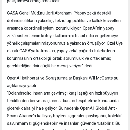
pekiştirmeyi amaçlamaktadır.
GASA Genel Müdürü Jorij Abraham: "Yapay zekâ destekli
dolandırıcılıkların yükselişi, teknoloji, politika ve kolluk kuvvetleri
arasında koordineli eylemi zorunlu kılıyor. OpenAI’nin yapay
zekâ sistemlerinin kötüye kullanımını tespit edip engellemeye
yönelik çalışmaları misyonumuzla yakından örtüşüyor. Özel Üye
olarak GASA’ya katılmaları, yapay zekâ çağında tüketicilerin
korunmasının ortak bilgi, ortak sorumluluk ve ortak amaç
gerektirdiğine dair güçlü bir mesaj veriyor.” dedi.
OpenAI İstihbarat ve Soruşturmalar Başkanı Will McCants şu
açıklamayı yaptı:
"Dolandırıcılık, insanların çevrimiçi karşılaştığı en hızlı büyüyen
tehditlerden biri ve araçlarımız bunları tespit etme konusunda
giderek daha iyi hale geliyor. Bu nedenle OpenAI, Global Anti-
Scam Alliance’a katılıyor; böylece içgörüleri paylaşabilir, kolektif
savunmamızı güçlendirebilir ve insanları güvende tutabiliriz. Bu