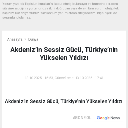
Yorum yazarak Topluluk Kuralları’nı kabul etmiş bulunuyor ve hurnethaber.com
sitesine yaptığınız yorumunuzla ilgili doğrudan veya dolaylı tüm sorumluluğu tek
başınıza üstleniyorsunuz. Yazılan tüm yorumlardan site yönetimi hiçbir şekilde
sorumlu tutulamaz.
Anasayfa
Dünya
Akdeniz’in Sessiz Gücü, Türkiye’nin
Yükselen Yıldızı
DÜNYA
13.10.2025 - 16:53, Güncelleme: 13.10.2025 - 17:41
Akdeniz’in Sessiz Gücü, Türkiye’nin Yükselen Yıldızı
ABONE OL