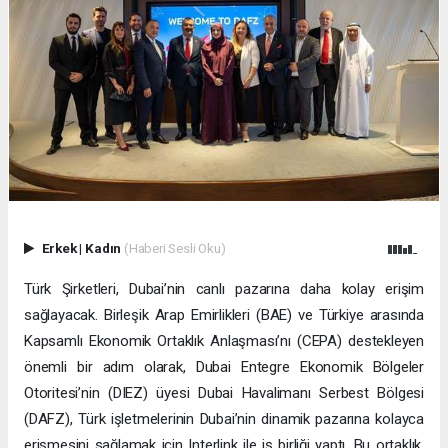
Erkek
|
Kadın
(Haberi Sesli Oku)
Türk Şirketleri, Dubai’nin canlı pazarına daha kolay erişim
sağlayacak. Birleşik Arap Emirlikleri (BAE) ve Türkiye arasında
Kapsamlı Ekonomik Ortaklık Anlaşması’nı (CEPA) destekleyen
önemli bir adım olarak, Dubai Entegre Ekonomik Bölgeler
Otoritesi’nin (DIEZ) üyesi Dubai Havalimanı Serbest Bölgesi
(DAFZ), Türk işletmelerinin Dubai’nin dinamik pazarına kolayca
erişmesini sağlamak için Interlink ile iş birliği yaptı. Bu ortaklık,