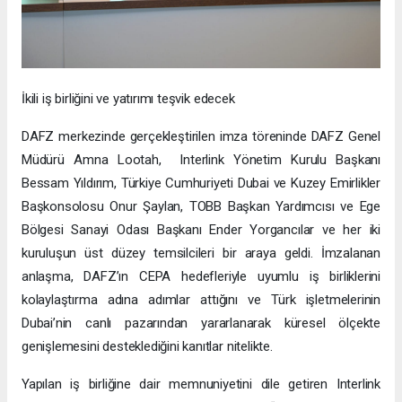
İkili iş birliğini ve yatırımı teşvik edecek
DAFZ merkezinde gerçekleştirilen imza töreninde DAFZ Genel
Müdürü Amna Lootah, Interlink Yönetim Kurulu Başkanı
Bessam Yıldırım, Türkiye Cumhuriyeti Dubai ve Kuzey Emirlikler
Başkonsolosu Onur Şaylan, TOBB Başkan Yardımcısı ve Ege
Bölgesi Sanayi Odası Başkanı Ender Yorgancılar ve her iki
kuruluşun üst düzey temsilcileri bir araya geldi. İmzalanan
anlaşma, DAFZ’ın CEPA hedefleriyle uyumlu iş birliklerini
kolaylaştırma adına adımlar attığını ve Türk işletmelerinin
Dubai’nin canlı pazarından yararlanarak küresel ölçekte
genişlemesini desteklediğini kanıtlar nitelikte.
Yapılan iş birliğine dair memnuniyetini dile getiren Interlink