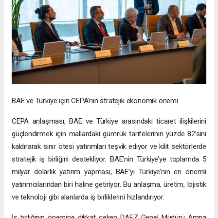
BAE ve Türkiye için CEPA’nın stratejik ekonomik önemi
CEPA anlaşması, BAE ve Türkiye arasındaki ticaret ilişkilerini
güçlendirmek için mallardaki gümrük tarifelerinin yüzde 82’sini
kaldırarak sınır ötesi yatırımları teşvik ediyor ve kilit sektörlerde
stratejik iş birliğini destekliyor. BAE’nin Türkiye’ye toplamda 5
milyar dolarlık yatırım yapması, BAE’yi Türkiye’nin en önemli
yatırımcılarından biri haline getiriyor. Bu anlaşma, üretim, lojistik
ve teknoloji gibi alanlarda iş birliklerini hızlandırıyor.
İş birliğinin önemine dikkat çeken DAFZ Genel Müdürü Amna