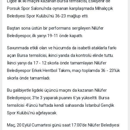
Ligde ilk iki maçını kazanan Bursa temsilcisi, Eskişehir'de
Porsuk Spor Salonu'nda oynanan karşılaşmada Mihalıççık
Belediyesi Spor Kulübü'nü 36-23 mağlup etti.
Baştan sona üstün bir performans sergileyen Nilüfer
Belediyespor, ilk yarıyı 19-11 önde kapattı.
Savunmada etkili olan ve hücumda da isabetli ataklarla farkı
açan Bursa temsilcisi, ikinci yarıda da kontrolü elinde tuttu.
İkinci yarıyı da 17 - 12 skorla önde tamamlayan Nilüfer
Belediyespor Erkek Hentbol Takımı, maçı toplamda 36 - 23'lük
skorla önde tamamladı.
Bu galibiyetle ligdeki üçüncü maçını da kazanan Nilüfer
Belediyespor, 3'te 3 yaparak puanını 6'ya yükseltti. Bursa
temsilcisi 4'üncü haftada kendi sahasında İstanbul Gençlik
Spor Kulübü'nü ağırlayacak.
Maç, 20 Eylül Cumartesi günü saat 17.00'de Nilüfer Belediyesi