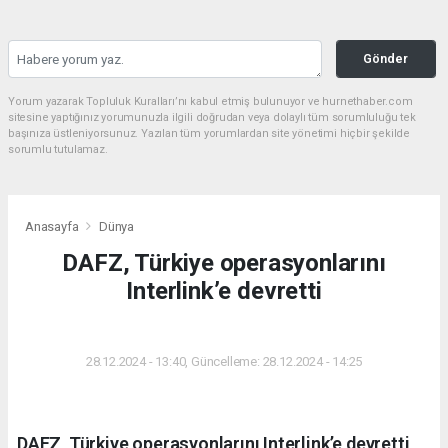
Gönder
Yorum yazarak Topluluk Kuralları’nı kabul etmiş bulunuyor ve hurnethaber.com
sitesine yaptığınız yorumunuzla ilgili doğrudan veya dolaylı tüm sorumluluğu tek
başınıza üstleniyorsunuz. Yazılan tüm yorumlardan site yönetimi hiçbir şekilde
sorumlu tutulamaz.
Anasayfa
Dünya
DAFZ, Türkiye operasyonlarını
Interlink’e devretti
DÜNYA
28.12.2024 - 13:40, Güncelleme: 28.12.2024 - 14:25
DAFZ, Türkiye operasyonlarını Interlink’e devretti