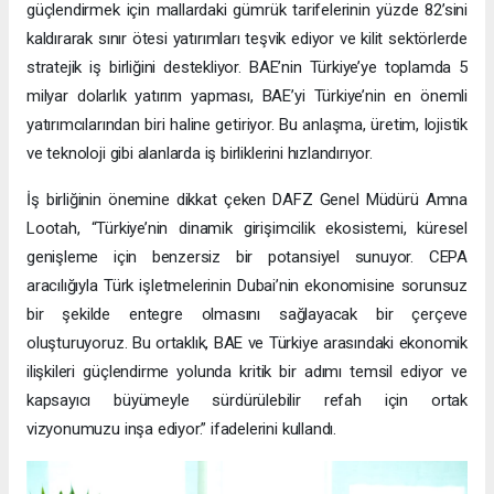
güçlendirmek için mallardaki gümrük tarifelerinin yüzde 82’sini
kaldırarak sınır ötesi yatırımları teşvik ediyor ve kilit sektörlerde
stratejik iş birliğini destekliyor. BAE’nin Türkiye’ye toplamda 5
milyar dolarlık yatırım yapması, BAE’yi Türkiye’nin en önemli
yatırımcılarından biri haline getiriyor. Bu anlaşma, üretim, lojistik
ve teknoloji gibi alanlarda iş birliklerini hızlandırıyor.
İş birliğinin önemine dikkat çeken DAFZ Genel Müdürü Amna
Lootah, “Türkiye’nin dinamik girişimcilik ekosistemi, küresel
genişleme için benzersiz bir potansiyel sunuyor. CEPA
aracılığıyla Türk işletmelerinin Dubai’nin ekonomisine sorunsuz
bir şekilde entegre olmasını sağlayacak bir çerçeve
oluşturuyoruz. Bu ortaklık, BAE ve Türkiye arasındaki ekonomik
ilişkileri güçlendirme yolunda kritik bir adımı temsil ediyor ve
kapsayıcı büyümeyle sürdürülebilir refah için ortak
vizyonumuzu inşa ediyor.” ifadelerini kullandı.