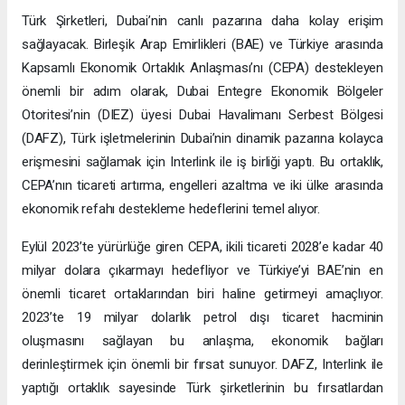
Türk Şirketleri, Dubai’nin canlı pazarına daha kolay erişim
sağlayacak. Birleşik Arap Emirlikleri (BAE) ve Türkiye arasında
Kapsamlı Ekonomik Ortaklık Anlaşması’nı (CEPA) destekleyen
önemli bir adım olarak, Dubai Entegre Ekonomik Bölgeler
Otoritesi’nin (DIEZ) üyesi Dubai Havalimanı Serbest Bölgesi
(DAFZ), Türk işletmelerinin Dubai’nin dinamik pazarına kolayca
erişmesini sağlamak için Interlink ile iş birliği yaptı. Bu ortaklık,
CEPA’nın ticareti artırma, engelleri azaltma ve iki ülke arasında
ekonomik refahı destekleme hedeflerini temel alıyor.
Eylül 2023’te yürürlüğe giren CEPA, ikili ticareti 2028’e kadar 40
milyar dolara çıkarmayı hedefliyor ve Türkiye’yi BAE’nin en
önemli ticaret ortaklarından biri haline getirmeyi amaçlıyor.
2023’te 19 milyar dolarlık petrol dışı ticaret hacminin
oluşmasını sağlayan bu anlaşma, ekonomik bağları
derinleştirmek için önemli bir fırsat sunuyor. DAFZ, Interlink ile
yaptığı ortaklık sayesinde Türk şirketlerinin bu fırsatlardan