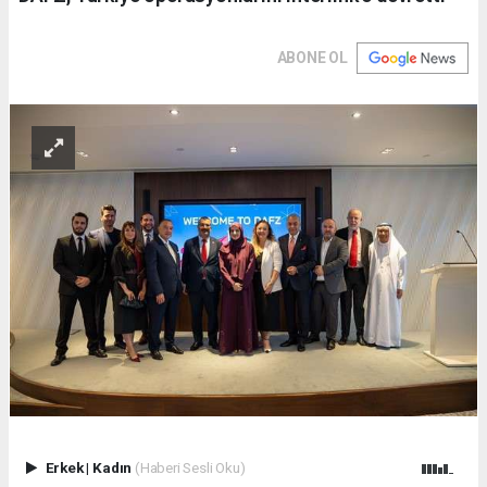
ABONE OL
Erkek
|
Kadın
(Haberi Sesli Oku)