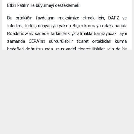
Etkin katılım ile büyümeyi desteklemek
Bu ortaklığın faydalarını maksimize etmek için, DAFZ ve
Interlink, Türk iş dünyasıyla yakın iletişim kurmaya odaklanacak.
Roadshowlar, sadece farkındalık yaratmakla kalmayacak, aynı
zamanda CEPA’nın sürdürülebilir ticaret ortaklıkları kurma
hedefleri doğrultusunda uzun vadeli ticaret ilişkileri için de bir
platform sağlayacak.
Uzun vadeli büyümeye yönelik ekonomik sinerjiler
CEPA ile enerji, üretim ve lojistik dahil birçok sektörde
öngörülen hızlı büyümeyle ikili ticaret ve yatırımlar için sağlam
bir temel oluşturuluyor. DAFZ’ın Türkiye operasyonlarını
Interlink’e devretmesi, iki ülkenin işletmelerinin rekabetçi küresel
arenada başarılı olmasını amaçlarken, DAFZ’ın küresel
ekonomide iş birliği kolaylaştırıcısı rolünü de pekiştiriyor.
Hibya Haber Ajansı