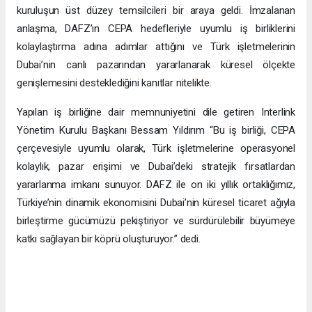
kuruluşun üst düzey temsilcileri bir araya geldi. İmzalanan
anlaşma, DAFZ’ın CEPA hedefleriyle uyumlu iş birliklerini
kolaylaştırma adına adımlar attığını ve Türk işletmelerinin
Dubai’nin canlı pazarından yararlanarak küresel ölçekte
genişlemesini desteklediğini kanıtlar nitelikte.
Yapılan iş birliğine dair memnuniyetini dile getiren Interlink
Yönetim Kurulu Başkanı Bessam Yıldırım “Bu iş birliği, CEPA
çerçevesiyle uyumlu olarak, Türk işletmelerine operasyonel
kolaylık, pazar erişimi ve Dubai’deki stratejik fırsatlardan
yararlanma imkanı sunuyor. DAFZ ile on iki yıllık ortaklığımız,
Türkiye’nin dinamik ekonomisini Dubai’nin küresel ticaret ağıyla
birleştirme gücümüzü pekiştiriyor ve sürdürülebilir büyümeye
katkı sağlayan bir köprü oluşturuyor.” dedi.