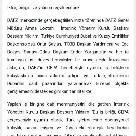
İkili iş birliğini ve yatırımı teşvik edecek
DAFZ merkezinde gerçekleştirilen imza töreninde DAFZ Genel
Müdürü Amna Lootah, Interlink Yönetim Kurulu Başkanı
Bessam Yıldırım, Türkiye Cumhuriyeti Dubai ve Kuzey Emirlikler
Başkonsolosu Onur Şaylan, TOBB Başkan Yardımcısı ve Ege
Bölgesi Sanayi Odası Başkanı Ender Yorgancılar ve her iki
kuruluşun üst düzey temsilcileri bir araya geldi. İmzalanan
anlaşma, DAFZ’ın CEPA hedefleriyle uyumlu iş birliklerini
kolaylaştırma adına adımlar attığını ve Türk işletmelerinin
Dubai’nin canlı pazarından yararlanarak küresel ölçekte
genişlemesini desteklediğini kanıtlar nitelikte.
Yapılan iş birliğine dair memnuniyetini dile getiren Interlink
Yönetim Kurulu Başkanı Bessam Yıldırım “Bu iş birliği, CEPA
çerçevesiyle uyumlu olarak, Türk işletmelerine operasyonel
kolaylık, pazar erişimi ve Dubai’deki stratejik fırsatlardan
yararlanma imkanı sunuyor. DAFZ ile on iki yıllık ortaklığımız,