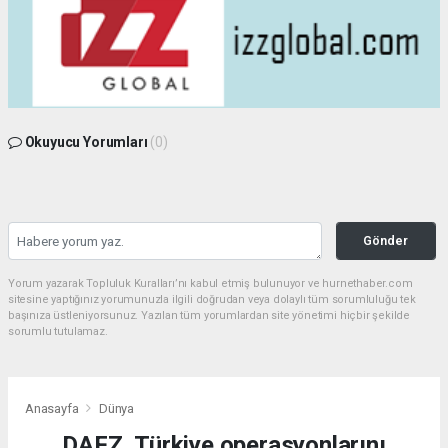
Okuyucu Yorumları
(0)
Gönder
Yorum yazarak Topluluk Kuralları’nı kabul etmiş bulunuyor ve hurnethaber.com
sitesine yaptığınız yorumunuzla ilgili doğrudan veya dolaylı tüm sorumluluğu tek
başınıza üstleniyorsunuz. Yazılan tüm yorumlardan site yönetimi hiçbir şekilde
sorumlu tutulamaz.
Anasayfa
Dünya
DAFZ, Türkiye operasyonlarını