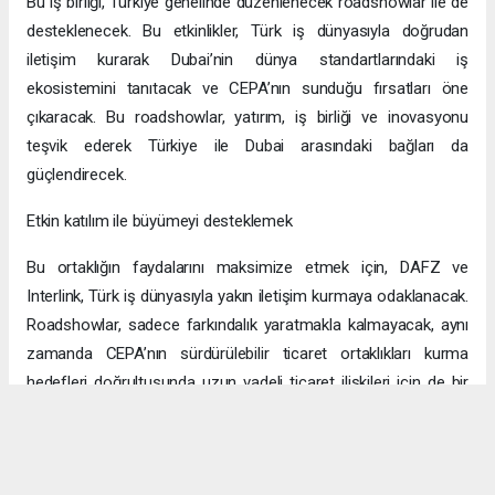
Bu iş birliği, Türkiye genelinde düzenlenecek roadshowlar ile de
desteklenecek. Bu etkinlikler, Türk iş dünyasıyla doğrudan
iletişim kurarak Dubai’nin dünya standartlarındaki iş
ekosistemini tanıtacak ve CEPA’nın sunduğu fırsatları öne
çıkaracak. Bu roadshowlar, yatırım, iş birliği ve inovasyonu
teşvik ederek Türkiye ile Dubai arasındaki bağları da
güçlendirecek.
Etkin katılım ile büyümeyi desteklemek
Bu ortaklığın faydalarını maksimize etmek için, DAFZ ve
Interlink, Türk iş dünyasıyla yakın iletişim kurmaya odaklanacak.
Roadshowlar, sadece farkındalık yaratmakla kalmayacak, aynı
zamanda CEPA’nın sürdürülebilir ticaret ortaklıkları kurma
hedefleri doğrultusunda uzun vadeli ticaret ilişkileri için de bir
platform sağlayacak.
Uzun vadeli büyümeye yönelik ekonomik sinerjiler