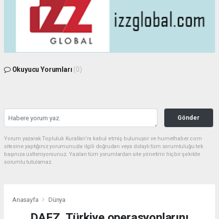
Okuyucu Yorumları
(0)
Gönder
Yorum yazarak Topluluk Kuralları’nı kabul etmiş bulunuyor ve hurnethaber.com
sitesine yaptığınız yorumunuzla ilgili doğrudan veya dolaylı tüm sorumluluğu tek
başınıza üstleniyorsunuz. Yazılan tüm yorumlardan site yönetimi hiçbir şekilde
sorumlu tutulamaz.
Anasayfa
Dünya
DAFZ, Türkiye operasyonlarını