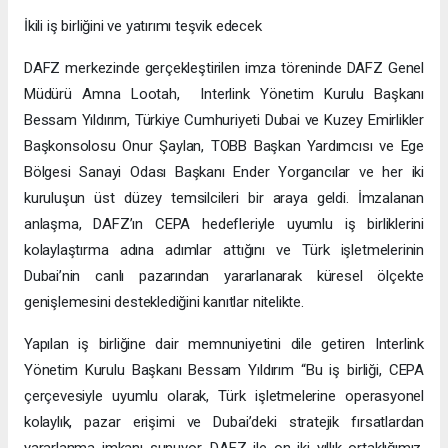
İkili iş birliğini ve yatırımı teşvik edecek
DAFZ merkezinde gerçekleştirilen imza töreninde DAFZ Genel
Müdürü Amna Lootah, Interlink Yönetim Kurulu Başkanı
Bessam Yıldırım, Türkiye Cumhuriyeti Dubai ve Kuzey Emirlikler
Başkonsolosu Onur Şaylan, TOBB Başkan Yardımcısı ve Ege
Bölgesi Sanayi Odası Başkanı Ender Yorgancılar ve her iki
kuruluşun üst düzey temsilcileri bir araya geldi. İmzalanan
anlaşma, DAFZ’ın CEPA hedefleriyle uyumlu iş birliklerini
kolaylaştırma adına adımlar attığını ve Türk işletmelerinin
Dubai’nin canlı pazarından yararlanarak küresel ölçekte
genişlemesini desteklediğini kanıtlar nitelikte.
Yapılan iş birliğine dair memnuniyetini dile getiren Interlink
Yönetim Kurulu Başkanı Bessam Yıldırım “Bu iş birliği, CEPA
çerçevesiyle uyumlu olarak, Türk işletmelerine operasyonel
kolaylık, pazar erişimi ve Dubai’deki stratejik fırsatlardan
yararlanma imkanı sunuyor. DAFZ ile on iki yıllık ortaklığımız,