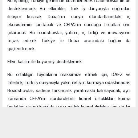
Bu iş birliği, Türkiye genelinde düzenlenecek roadshowlar ile de
desteklenecek. Bu etkinlikler, Türk iş dünyasıyla doğrudan
iletişim kurarak Dubai’nin dünya standartlarındaki iş
ekosistemini tanıtacak ve CEPA’nın sunduğu fırsatları öne
çıkaracak. Bu roadshowlar, yatırım, iş birliği ve inovasyonu
teşvik ederek Türkiye ile Dubai arasındaki bağları da
güçlendirecek.
Etkin katılım ile büyümeyi desteklemek
Bu ortaklığın faydalarını maksimize etmek için, DAFZ ve
Interlink, Türk iş dünyasıyla yakın iletişim kurmaya odaklanacak.
Roadshowlar, sadece farkındalık yaratmakla kalmayacak, aynı
zamanda CEPA’nın sürdürülebilir ticaret ortaklıkları kurma
hedefleri doğrultusunda uzun vadeli ticaret ilişkileri için de bir
platform sağlayacak.
Uzun vadeli büyümeye yönelik ekonomik sinerjiler