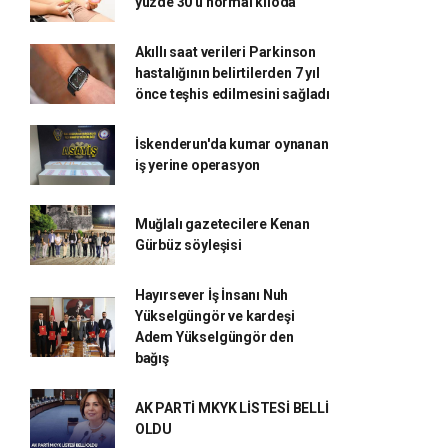
yüzde 30'u normal kiloda'
Akıllı saat verileri Parkinson
hastalığının belirtilerden 7 yıl
önce teşhis edilmesini sağladı
İskenderun'da kumar oynanan
iş yerine operasyon
Muğlalı gazetecilere Kenan
Gürbüz söyleşisi
Hayırsever İş İnsanı Nuh
Yükselgüngör ve kardeşi
Adem Yükselgüngör den
bağış
AK PARTİ MKYK LİSTESİ BELLİ
OLDU