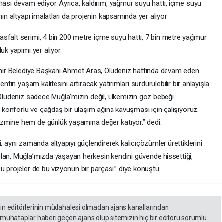
ması devam ediyor. Ayrıca, kaldırım, yağmur suyu hattı, içme suyu
nın altyapı imalatları da projenin kapsamında yer alıyor.
sfalt serimi, 4 bin 200 metre içme suyu hattı, 7 bin metre yağmur
uk yapımı yer alıyor.
şehir Belediye Başkanı Ahmet Aras, Ölüdeniz hattında devam eden
ntin yaşam kalitesini artıracak yatırımları sürdürülebilir bir anlayışla
“Ölüdeniz sadece Muğla’mızın değil, ülkemizin göz bebeği
i, konforlu ve çağdaş bir ulaşım ağına kavuşması için çalışıyoruz.
zmine hem de günlük yaşamına değer katıyor.” dedi.
, aynı zamanda altyapıyı güçlendirerek kalıcıçözümler ürettiklerini
lan, Muğla’mızda yaşayan herkesin kendini güvende hissettiği,
u projeler de bu vizyonun bir parçası.” diye konuştu.
zin editörlerinin müdahalesi olmadan ajans kanallarından
 muhataplar haberi geçen ajans olup sitemizin hiç bir editörü sorumlu