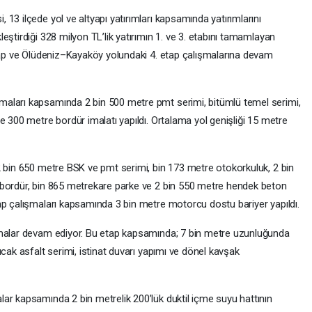
13 ilçede yol ve altyapı yatırımları kapsamında yatırımlarını
eştirdiği 328 milyon TL’lik yatırımın 1. ve 3. etabını tamamlayan
etap ve Ölüdeniz–Kayaköy yolundaki 4. etap çalışmalarına devam
aları kapsamında 2 bin 500 metre pmt serimi, bitümlü temel serimi,
e 300 metre bordür imalatı yapıldı. Ortalama yol genişliği 15 metre
2 bin 650 metre BSK ve pmt serimi, bin 173 metre otokorkuluk, 2 bin
 bordür, bin 865 metrekare parke ve 2 bin 550 metre hendek beton
ap çalışmaları kapsamında 3 bin metre motorcu dostu bariyer yapıldı.
şmalar devam ediyor. Bu etap kapsamında; 7 bin metre uzunluğunda
cak asfalt serimi, istinat duvarı yapımı ve dönel kavşak
ar kapsamında 2 bin metrelik 200’lük duktil içme suyu hattının