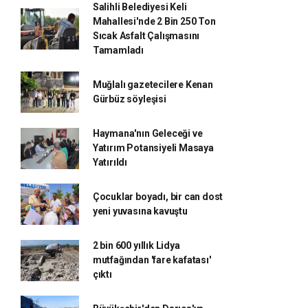
Salihli Belediyesi Keli
Mahallesi'nde 2 Bin 250 Ton
Sıcak Asfalt Çalışmasını
Tamamladı
Muğlalı gazetecilere Kenan
Gürbüz söyleşisi
Haymana'nın Geleceği ve
Yatırım Potansiyeli Masaya
Yatırıldı
Çocuklar boyadı, bir can dost
yeni yuvasına kavuştu
2 bin 600 yıllık Lidya
mutfağından 'fare kafatası'
çıktı