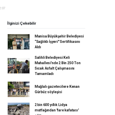
2:07
İlginizi Çekebilir
Manisa Büyükşehir Belediyesi
“Sağlıklı İşyeri" Sertifikasını
Aldı
Salihli Belediyesi Keli
Mahallesi'nde 2 Bin 250 Ton
Sıcak Asfalt Çalışmasını
Tamamladı
Muğlalı gazetecilere Kenan
Gürbüz söyleşisi
2 bin 600 yıllık Lidya
mutfağından 'fare kafatası'