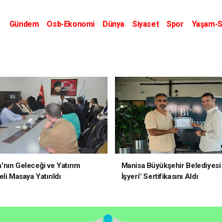
Gündem
Osb-Ekonomi
Dünya
Siyaset
Spor
Yaşam-S
Kripto Dünyası
Kültür-Sanat
Eğitim
nın Geleceği ve Yatırım
Manisa Büyükşehir Belediyesi 
li Masaya Yatırıldı
İşyeri" Sertifikasını Aldı