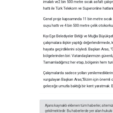
imalatı ve2 bin 500 metre sıcak asfalt çalış
hattı ile Türk Telekom ve Superonline hatları
Genel proje kapsamında 11 bin metre sıcak a
suyu hattı ve 4 bin 500 metre çelik otokorkul
Kıyı Ege Belediyeler Birliği ve Muğla Büyük
çalışmalara ilişkin yaptığı değerlendirmede, ke
hayata geçirdiklerini söyledi. Başkan Aras, 
bölgelerinden biri. Vatandaşlarımızın güvenl
Tamamladığımız her etap, bölgenin hem turi
Çalışmalarda sadece yolları yenilemediklerini
vurgulayan Başkan Aras,“Bizim için önemli o
geleceğe umutla baktığı bir kent yaratmak. B
Ajans kaynaklı eklenen tüm haberler, sitemi
çekilmektedir. Bu haberlerde yer alan hukuki