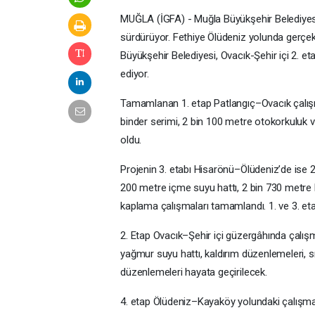
MUĞLA (İGFA) - Muğla Büyükşehir Belediyesi, 
sürdürüyor. Fethiye Ölüdeniz yolunda gerçekl
Büyükşehir Belediyesi, Ovacık-Şehir içi 2. 
ediyor.
Tamamlanan 1. etap Patlangıç–Ovacık çalışm
binder serimi, 2 bin 100 metre otokorkuluk v
oldu.
Projenin 3. etabı Hisarönü–Ölüdeniz’de ise 
200 metre içme suyu hattı, 2 bin 730 metre
kaplama çalışmaları tamamlandı. 1. ve 3. et
2. Etap Ovacık–Şehir içi güzergâhında çalı
yağmur suyu hattı, kaldırım düzenlemeleri, sı
düzenlemeleri hayata geçirilecek.
4. etap Ölüdeniz–Kayaköy yolundaki çalışmal