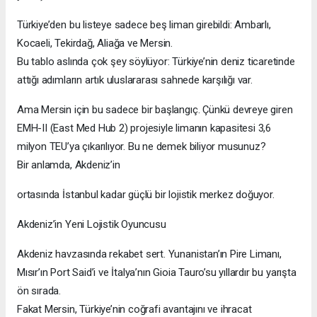
Türkiye’den bu listeye sadece beş liman girebildi: Ambarlı,
Kocaeli, Tekirdağ, Aliağa ve Mersin.
Bu tablo aslında çok şey söylüyor: Türkiye’nin deniz ticaretinde
attığı adımların artık uluslararası sahnede karşılığı var.
Ama Mersin için bu sadece bir başlangıç. Çünkü devreye giren
EMH-II (East Med Hub 2) projesiyle limanın kapasitesi 3,6
milyon TEU’ya çıkarılıyor. Bu ne demek biliyor musunuz?
Bir anlamda, Akdeniz’in
ortasında İstanbul kadar güçlü bir lojistik merkez doğuyor.
Akdeniz’in Yeni Lojistik Oyuncusu
Akdeniz havzasında rekabet sert. Yunanistan’ın Pire Limanı,
Mısır’ın Port Said’i ve İtalya’nın Gioia Tauro’su yıllardır bu yarışta
ön sırada.
Fakat Mersin, Türkiye’nin coğrafi avantajını ve ihracat