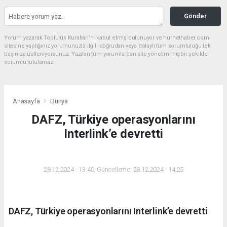
Gönder
Yorum yazarak Topluluk Kuralları’nı kabul etmiş bulunuyor ve hurnethaber.com
sitesine yaptığınız yorumunuzla ilgili doğrudan veya dolaylı tüm sorumluluğu tek
başınıza üstleniyorsunuz. Yazılan tüm yorumlardan site yönetimi hiçbir şekilde
sorumlu tutulamaz.
Anasayfa
Dünya
DAFZ, Türkiye operasyonlarını
Interlink’e devretti
DÜNYA
28.12.2024 - 13:40, Güncelleme: 28.12.2024 - 14:25
DAFZ, Türkiye operasyonlarını Interlink’e devretti