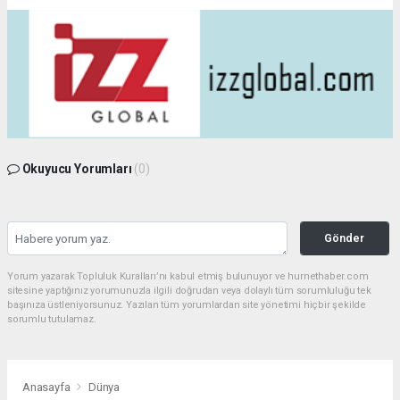
Okuyucu Yorumları
(0)
Gönder
Yorum yazarak Topluluk Kuralları’nı kabul etmiş bulunuyor ve hurnethaber.com
sitesine yaptığınız yorumunuzla ilgili doğrudan veya dolaylı tüm sorumluluğu tek
başınıza üstleniyorsunuz. Yazılan tüm yorumlardan site yönetimi hiçbir şekilde
sorumlu tutulamaz.
Anasayfa
Dünya