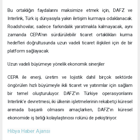
Bu ortaklığın faydalarını maksimize etmek için, DAFZ ve
Interlink, Türk iş dünyasıyla yakın iletişim kurmaya odaklanacak.
Roadshowlar, sadece farkındalık yaratmakla kalmayacak, aynı
zamanda CEPA’nın sürdürülebilir ticaret ortaklıkları kurma
hedefleri doğrultusunda uzun vadeli ticaret ilişkileri için de bir
platform sağlayacak.
Uzun vadeli büyümeye yönelik ekonomik sinerjiler
CEPA ile enerji, üretim ve lojistik dahil birçok sektörde
öngörülen hızlı büyümeyle ikili ticaret ve yatırımlar için sağlam
bir temel oluşturuluyor. DAFZ’ın Türkiye operasyonlarını
Interlink’e devretmesi, iki ülkenin işletmelerinin rekabetçi küresel
arenada başarılı olmasını amaçlarken, DAFZ’ın küresel
ekonomide iş birliği kolaylaştırıcısı rolünü de pekiştiriyor.
Hibya Haber Ajansı