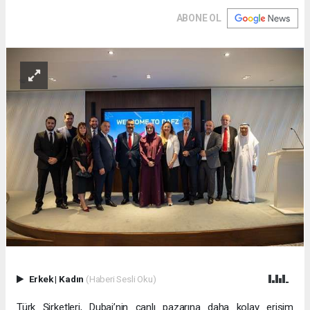
ABONE OL
Erkek
|
Kadın
(Haberi Sesli Oku)
Türk Şirketleri, Dubai’nin canlı pazarına daha kolay erişim