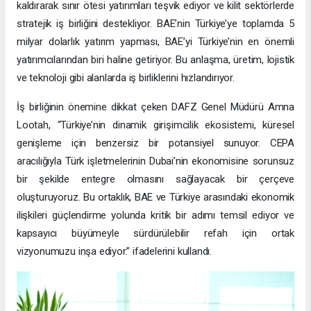
kaldırarak sınır ötesi yatırımları teşvik ediyor ve kilit sektörlerde
stratejik iş birliğini destekliyor. BAE’nin Türkiye’ye toplamda 5
milyar dolarlık yatırım yapması, BAE’yi Türkiye’nin en önemli
yatırımcılarından biri haline getiriyor. Bu anlaşma, üretim, lojistik
ve teknoloji gibi alanlarda iş birliklerini hızlandırıyor.
İş birliğinin önemine dikkat çeken DAFZ Genel Müdürü Amna
Lootah, “Türkiye’nin dinamik girişimcilik ekosistemi, küresel
genişleme için benzersiz bir potansiyel sunuyor. CEPA
aracılığıyla Türk işletmelerinin Dubai’nin ekonomisine sorunsuz
bir şekilde entegre olmasını sağlayacak bir çerçeve
oluşturuyoruz. Bu ortaklık, BAE ve Türkiye arasındaki ekonomik
ilişkileri güçlendirme yolunda kritik bir adımı temsil ediyor ve
kapsayıcı büyümeyle sürdürülebilir refah için ortak
vizyonumuzu inşa ediyor.” ifadelerini kullandı.