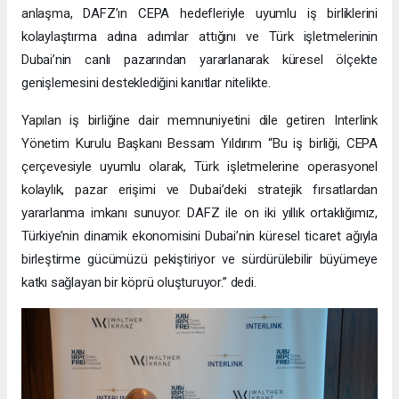
anlaşma, DAFZ’ın CEPA hedefleriyle uyumlu iş birliklerini
kolaylaştırma adına adımlar attığını ve Türk işletmelerinin
Dubai’nin canlı pazarından yararlanarak küresel ölçekte
genişlemesini desteklediğini kanıtlar nitelikte.
Yapılan iş birliğine dair memnuniyetini dile getiren Interlink
Yönetim Kurulu Başkanı Bessam Yıldırım “Bu iş birliği, CEPA
çerçevesiyle uyumlu olarak, Türk işletmelerine operasyonel
kolaylık, pazar erişimi ve Dubai’deki stratejik fırsatlardan
yararlanma imkanı sunuyor. DAFZ ile on iki yıllık ortaklığımız,
Türkiye’nin dinamik ekonomisini Dubai’nin küresel ticaret ağıyla
birleştirme gücümüzü pekiştiriyor ve sürdürülebilir büyümeye
katkı sağlayan bir köprü oluşturuyor.” dedi.