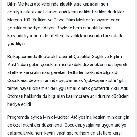
Bilim Merkezi atölyelerinde plastik şişe kapakları geri
dönüştürülerek acil durum düdükleri üretildi. Üretilen düdükler,
Mercan 100. Yıl İklim ve Çevre Bilim Merkezi’ni ziyaret eden
çocuklara hediye ediliyor. Böylece hem sıfır atık bilinci
kazandırılıyor hem de afetlere hazırlık konusunda farkındalık
yaratılıyor.
Bu kapsamında ilk olarak Lösemili Çocuklar Sağlık ve Eğitim
Vakfı’ndan gelen çocuklar, merkezdeki düzenekleri inceleyerek
afetlere karşı alınması gereken tedbirler hakkında bilgi aldı.
Çocuklara, deprem anında uygulanacak ‘çök-kapan-tutun’ gibi
temel hayati önlemler de uygulamalı olarak gösterildi. Akıllı Atık
Otomatı hakkında da bilgi alan katılımcılara acil durum düdükleri
hediye edildi.
Programda ayrıca Minik Mucitler Atölyesi’ne katılan minikler için
de özel etkinlikler düzenlendi. Çocuklar, yaşlarına uygun atölye
çalışmalarıyla hem keyifli vakit geçirdi hem de afetlere karşı