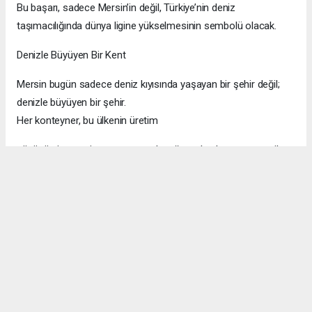
Bu başarı, sadece Mersin’in değil, Türkiye’nin deniz
taşımacılığında dünya ligine yükselmesinin sembolü olacak.
Denizle Büyüyen Bir Kent
Mersin bugün sadece deniz kıyısında yaşayan bir şehir değil;
denizle büyüyen bir şehir.
Her konteyner, bu ülkenin üretim
gücünü, ticaret vizyonunu ve geleceğe açılan kapısını temsil
ediyor.
Limanın her genişlemesi, aslında Türkiye’nin ufkunu biraz daha
genişletiyor.
Mersin Limanı sessiz ama derin bir devrim yapıyor: Türkiye’yi
küresel ticaret haritasında bir adım daha öne taşıyor.
Zeynep Gül Yılmaz