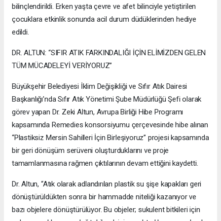
bilinçlendirildi. Erken yaşta çevre ve afet bilinciyle yetiştirilen
çocuklara etkinlik sonunda acil durum düdüklerinden hediye
edildi.
DR. ALTUN: “SIFIR ATIK FARKINDALIĞI İÇİN ELİMİZDEN GELEN
TÜM MÜCADELEYİ VERİYORUZ”
Büyükşehir Belediyesi İklim Değişikliği ve Sıfır Atık Dairesi
Başkanlığı’nda Sıfır Atık Yönetimi Şube Müdürlüğü Şefi olarak
görev yapan Dr. Zeki Altun, Avrupa Birliği Hibe Programı
kapsamında Remedies konsorsiyumu çerçevesinde hibe alınan
“Plastiksiz Mersin Sahilleri İçin Birleşiyoruz” projesi kapsamında
bir geri dönüşüm serüveni oluşturduklarını ve proje
tamamlanmasına rağmen çıktılarının devam ettiğini kaydetti.
Dr. Altun, “Atık olarak adlandırılan plastik su şişe kapakları geri
dönüştürüldükten sonra bir hammadde niteliği kazanıyor ve
bazı objelere dönüştürülüyor. Bu objeler; sukulent bitkileri için