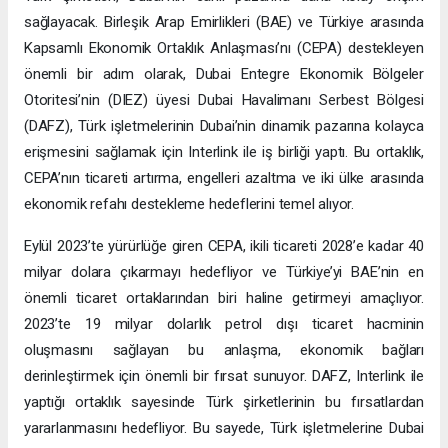
sağlayacak. Birleşik Arap Emirlikleri (BAE) ve Türkiye arasında
Kapsamlı Ekonomik Ortaklık Anlaşması’nı (CEPA) destekleyen
önemli bir adım olarak, Dubai Entegre Ekonomik Bölgeler
Otoritesi’nin (DIEZ) üyesi Dubai Havalimanı Serbest Bölgesi
(DAFZ), Türk işletmelerinin Dubai’nin dinamik pazarına kolayca
erişmesini sağlamak için Interlink ile iş birliği yaptı. Bu ortaklık,
CEPA’nın ticareti artırma, engelleri azaltma ve iki ülke arasında
ekonomik refahı destekleme hedeflerini temel alıyor.
Eylül 2023’te yürürlüğe giren CEPA, ikili ticareti 2028’e kadar 40
milyar dolara çıkarmayı hedefliyor ve Türkiye’yi BAE’nin en
önemli ticaret ortaklarından biri haline getirmeyi amaçlıyor.
2023’te 19 milyar dolarlık petrol dışı ticaret hacminin
oluşmasını sağlayan bu anlaşma, ekonomik bağları
derinleştirmek için önemli bir fırsat sunuyor. DAFZ, Interlink ile
yaptığı ortaklık sayesinde Türk şirketlerinin bu fırsatlardan
yararlanmasını hedefliyor. Bu sayede, Türk işletmelerine Dubai