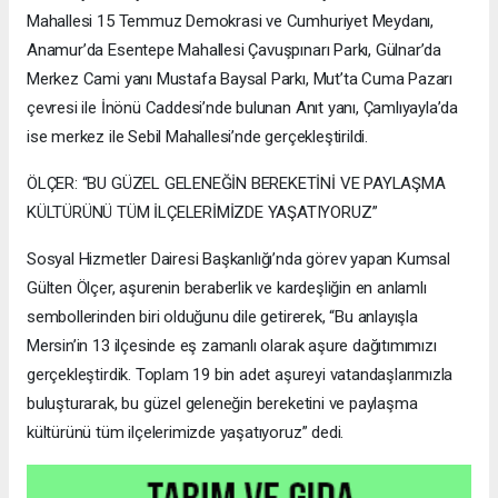
Mahallesi 15 Temmuz Demokrasi ve Cumhuriyet Meydanı,
Anamur’da Esentepe Mahallesi Çavuşpınarı Parkı, Gülnar’da
Merkez Cami yanı Mustafa Baysal Parkı, Mut’ta Cuma Pazarı
çevresi ile İnönü Caddesi’nde bulunan Anıt yanı, Çamlıyayla’da
ise merkez ile Sebil Mahallesi’nde gerçekleştirildi.
ÖLÇER: “BU GÜZEL GELENEĞİN BEREKETİNİ VE PAYLAŞMA
KÜLTÜRÜNÜ TÜM İLÇELERİMİZDE YAŞATIYORUZ”
Sosyal Hizmetler Dairesi Başkanlığı’nda görev yapan Kumsal
Gülten Ölçer, aşurenin beraberlik ve kardeşliğin en anlamlı
sembollerinden biri olduğunu dile getirerek, “Bu anlayışla
Mersin’in 13 ilçesinde eş zamanlı olarak aşure dağıtımımızı
gerçekleştirdik. Toplam 19 bin adet aşureyi vatandaşlarımızla
buluşturarak, bu güzel geleneğin bereketini ve paylaşma
kültürünü tüm ilçelerimizde yaşatıyoruz” dedi.