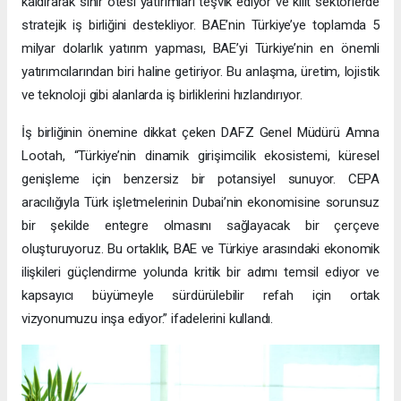
kaldırarak sınır ötesi yatırımları teşvik ediyor ve kilit sektörlerde
stratejik iş birliğini destekliyor. BAE’nin Türkiye’ye toplamda 5
milyar dolarlık yatırım yapması, BAE’yi Türkiye’nin en önemli
yatırımcılarından biri haline getiriyor. Bu anlaşma, üretim, lojistik
ve teknoloji gibi alanlarda iş birliklerini hızlandırıyor.
İş birliğinin önemine dikkat çeken DAFZ Genel Müdürü Amna
Lootah, “Türkiye’nin dinamik girişimcilik ekosistemi, küresel
genişleme için benzersiz bir potansiyel sunuyor. CEPA
aracılığıyla Türk işletmelerinin Dubai’nin ekonomisine sorunsuz
bir şekilde entegre olmasını sağlayacak bir çerçeve
oluşturuyoruz. Bu ortaklık, BAE ve Türkiye arasındaki ekonomik
ilişkileri güçlendirme yolunda kritik bir adımı temsil ediyor ve
kapsayıcı büyümeyle sürdürülebilir refah için ortak
vizyonumuzu inşa ediyor.” ifadelerini kullandı.