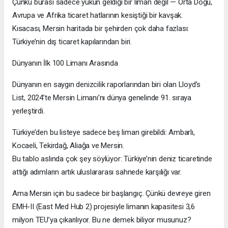
Çünkü burası sadece yükün geldiği bir liman değil — Orta Doğu,
Avrupa ve Afrika ticaret hatlarının kesiştiği bir kavşak.
Kısacası, Mersin haritada bir şehirden çok daha fazlası:
Türkiye’nin dış ticaret kapılarından biri.
Dünyanın İlk 100 Limanı Arasında
Dünyanın en saygın denizcilik raporlarından biri olan Lloyd’s
List, 2024’te Mersin Limanı’nı dünya genelinde 91. sıraya
yerleştirdi.
Türkiye’den bu listeye sadece beş liman girebildi: Ambarlı,
Kocaeli, Tekirdağ, Aliağa ve Mersin.
Bu tablo aslında çok şey söylüyor: Türkiye’nin deniz ticaretinde
attığı adımların artık uluslararası sahnede karşılığı var.
Ama Mersin için bu sadece bir başlangıç. Çünkü devreye giren
EMH-II (East Med Hub 2) projesiyle limanın kapasitesi 3,6
milyon TEU’ya çıkarılıyor. Bu ne demek biliyor musunuz?