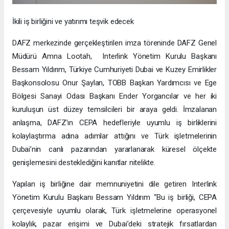
İkili iş birliğini ve yatırımı teşvik edecek
DAFZ merkezinde gerçekleştirilen imza töreninde DAFZ Genel
Müdürü Amna Lootah, Interlink Yönetim Kurulu Başkanı
Bessam Yıldırım, Türkiye Cumhuriyeti Dubai ve Kuzey Emirlikler
Başkonsolosu Onur Şaylan, TOBB Başkan Yardımcısı ve Ege
Bölgesi Sanayi Odası Başkanı Ender Yorgancılar ve her iki
kuruluşun üst düzey temsilcileri bir araya geldi. İmzalanan
anlaşma, DAFZ’ın CEPA hedefleriyle uyumlu iş birliklerini
kolaylaştırma adına adımlar attığını ve Türk işletmelerinin
Dubai’nin canlı pazarından yararlanarak küresel ölçekte
genişlemesini desteklediğini kanıtlar nitelikte.
Yapılan iş birliğine dair memnuniyetini dile getiren Interlink
Yönetim Kurulu Başkanı Bessam Yıldırım “Bu iş birliği, CEPA
çerçevesiyle uyumlu olarak, Türk işletmelerine operasyonel
kolaylık, pazar erişimi ve Dubai’deki stratejik fırsatlardan