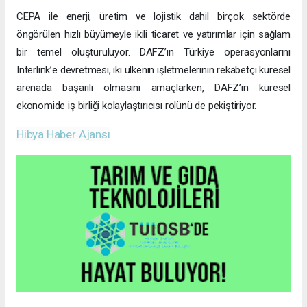
CEPA ile enerji, üretim ve lojistik dahil birçok sektörde
öngörülen hızlı büyümeyle ikili ticaret ve yatırımlar için sağlam
bir temel oluşturuluyor. DAFZ’ın Türkiye operasyonlarını
Interlink’e devretmesi, iki ülkenin işletmelerinin rekabetçi küresel
arenada başarılı olmasını amaçlarken, DAFZ’ın küresel
ekonomide iş birliği kolaylaştırıcısı rolünü de pekiştiriyor.
Hibya Haber Ajansı