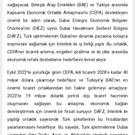
sağlayacak. Birleşik Arap Emirlikleri (BAE) ve Türkiye arasında
Kapsamlı Ekonomik Ortaklık Anlaşması’nı (CEPA) destekleyen
önemli bir adım olarak, Dubai Entegre Ekonomik Bölgeler
Otoritesi’nin (DIEZ) üyesi Dubai Havalimanı Serbest Bölgesi
(DAFZ), Türk işletmelerinin Dubai’nin dinamik pazarına kolayca
erişmesini sağlamak için Interlink ile iş birliği yaptı. Bu ortaklık,
CEPA’nın ticareti artırma, engelleri azaltma ve iki ülke arasında
ekonomik refahı destekleme hedeflerini temel alıyor.
Eylül 2023’te yürürlüğe giren CEPA, ikili ticareti 2028’e kadar 40
milyar dolara çıkarmayı hedefliyor ve Türkiye’yi BAE’nin en
önemli ticaret ortaklarından biri haline getirmeyi amaçlıyor.
2023’te 19 milyar dolarlık petrol dışı ticaret hacminin
oluşmasını sağlayan bu anlaşma, ekonomik bağları
derinleştirmek için önemli bir fırsat sunuyor. DAFZ, Interlink ile
yaptığı ortaklık sayesinde Türk şirketlerinin bu fırsatlardan
yararlanmasını hedefliyor. Bu sayede, Türk işletmelerine Dubai