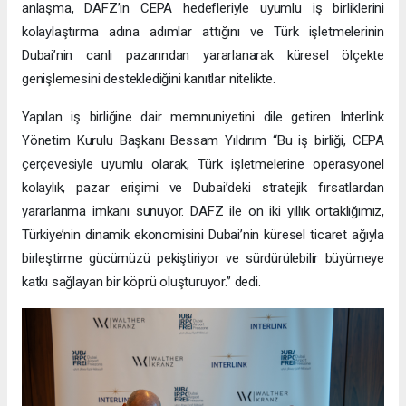
anlaşma, DAFZ’ın CEPA hedefleriyle uyumlu iş birliklerini
kolaylaştırma adına adımlar attığını ve Türk işletmelerinin
Dubai’nin canlı pazarından yararlanarak küresel ölçekte
genişlemesini desteklediğini kanıtlar nitelikte.
Yapılan iş birliğine dair memnuniyetini dile getiren Interlink
Yönetim Kurulu Başkanı Bessam Yıldırım “Bu iş birliği, CEPA
çerçevesiyle uyumlu olarak, Türk işletmelerine operasyonel
kolaylık, pazar erişimi ve Dubai’deki stratejik fırsatlardan
yararlanma imkanı sunuyor. DAFZ ile on iki yıllık ortaklığımız,
Türkiye’nin dinamik ekonomisini Dubai’nin küresel ticaret ağıyla
birleştirme gücümüzü pekiştiriyor ve sürdürülebilir büyümeye
katkı sağlayan bir köprü oluşturuyor.” dedi.