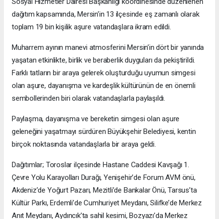
Sosyal Hizmetler Dairesi Başkanlığı koordinesinde düzenlenen
dağıtım kapsamında, Mersin’in 13 ilçesinde eş zamanlı olarak
toplam 19 bin kişilik aşure vatandaşlara ikram edildi.
Muharrem ayının manevi atmosferini Mersin’in dört bir yanında
yaşatan etkinlikte, birlik ve beraberlik duyguları da pekiştirildi.
Farklı tatların bir araya gelerek oluşturduğu uyumun simgesi
olan aşure, dayanışma ve kardeşlik kültürünün de en önemli
sembollerinden biri olarak vatandaşlarla paylaşıldı.
Paylaşma, dayanışma ve bereketin simgesi olan aşure
geleneğini yaşatmayı sürdüren Büyükşehir Belediyesi, kentin
birçok noktasında vatandaşlarla bir araya geldi.
Dağıtımlar; Toroslar ilçesinde Hastane Caddesi Kavşağı 1.
Çevre Yolu Karayolları Durağı, Yenişehir’de Forum AVM önü,
Akdeniz’de Yoğurt Pazarı, Mezitli’de Bankalar Önü, Tarsus’ta
Kültür Parkı, Erdemli’de Cumhuriyet Meydanı, Silifke’de Merkez
Anıt Meydanı, Aydıncık’ta sahil kesimi, Bozyazı’da Merkez