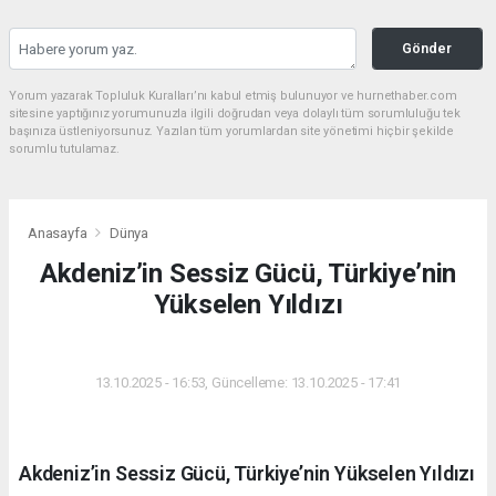
Gönder
Yorum yazarak Topluluk Kuralları’nı kabul etmiş bulunuyor ve hurnethaber.com
sitesine yaptığınız yorumunuzla ilgili doğrudan veya dolaylı tüm sorumluluğu tek
başınıza üstleniyorsunuz. Yazılan tüm yorumlardan site yönetimi hiçbir şekilde
sorumlu tutulamaz.
Anasayfa
Dünya
Akdeniz’in Sessiz Gücü, Türkiye’nin
Yükselen Yıldızı
DÜNYA
13.10.2025 - 16:53, Güncelleme: 13.10.2025 - 17:41
Akdeniz’in Sessiz Gücü, Türkiye’nin Yükselen Yıldızı