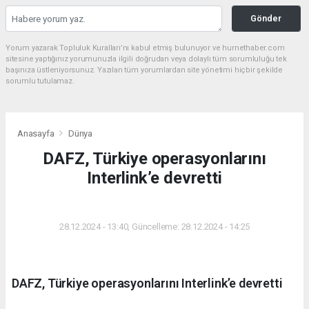
Gönder
Yorum yazarak Topluluk Kuralları’nı kabul etmiş bulunuyor ve hurnethaber.com
sitesine yaptığınız yorumunuzla ilgili doğrudan veya dolaylı tüm sorumluluğu tek
başınıza üstleniyorsunuz. Yazılan tüm yorumlardan site yönetimi hiçbir şekilde
sorumlu tutulamaz.
Anasayfa
Dünya
DAFZ, Türkiye operasyonlarını
Interlink’e devretti
DÜNYA
28.12.2024 - 13:40, Güncelleme: 28.12.2024 - 14:25
DAFZ, Türkiye operasyonlarını Interlink’e devretti