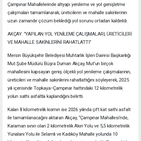
Çampınar Mahallelerinde altyapı yenileme ve yol genişletme
çalışmaları tamamlanarak, üreticilerin ve mahalle sakinlerinin
uzun zamandır çözüm beklediği yol sorunu ortadan kaldırıldı.
AKÇAY: “YAPILAN YOL YENİLEME ÇALIŞMALARI, ÜRETİCİLERİ
VE MAHALLE SAKİNLERİNİ RAHATLATTI”
Mersin Büyükşehir Belediyesi Muhtarlık İşleri Dairesi Başkanlığı
Mut Şube Müdürü Büşra Duman Akçay, Mut’un birçok
mahallesini kapsayan geniş ölçekli yol yenileme çalışmalarının,
üreticileri ve mahalle sakinlerini rahatlattığını söyleyerek, 2025
yılı içerisinde Topkaya–Çampınar hattındaki 12 kilometrelik
yolun sathi asfaltla kaplandığını belirtti.
Kalan 8 kilometrelik kısmın ise 2026 yılında çift kat sathi asfalt
ile tamamlanacağını aktaran Akçay, “Çampınar Mahallesi’nde,
Karaman sınırı olan 2 kilometrelik Akın Yolu ve 5,5 kilometrelik
Yünalanı Yolu ile Selamlı ve Kadıköy Mahalle yolunda 10