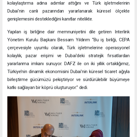
kolaylaştırma adına adımlar attığını ve Türk işletmelerinin
Dubai’nin canlı pazarından yararlanarak küresel ölçekte
genişlemesini desteklediğini kanıtlar nitelikte.
Yapılan iş birliğine dair memnuniyetini dile getiren Interlink
Yönetim Kurulu Başkanı Bessam Yıldırım “Bu iş birliği, CEPA
çerçevesiyle uyumlu olarak, Türk işletmelerine operasyonel
kolaylık, pazar erişimi ve Dubai’deki stratejik fırsatlardan
yararlanma imkanı sunuyor. DAFZ ile on iki yıllık ortaklığımız,
Türkiye’nin dinamik ekonomisini Dubai’nin küresel ticaret ağıyla
birleştirme gücümüzü pekiştiriyor ve sürdürülebilir büyümeye
katkı sağlayan bir köprü oluşturuyor.” dedi.