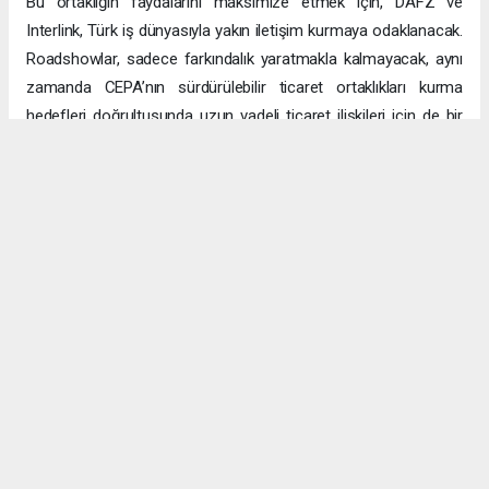
Bu ortaklığın faydalarını maksimize etmek için, DAFZ ve
Interlink, Türk iş dünyasıyla yakın iletişim kurmaya odaklanacak.
Roadshowlar, sadece farkındalık yaratmakla kalmayacak, aynı
zamanda CEPA’nın sürdürülebilir ticaret ortaklıkları kurma
hedefleri doğrultusunda uzun vadeli ticaret ilişkileri için de bir
platform sağlayacak.
Uzun vadeli büyümeye yönelik ekonomik sinerjiler
CEPA ile enerji, üretim ve lojistik dahil birçok sektörde
öngörülen hızlı büyümeyle ikili ticaret ve yatırımlar için sağlam
bir temel oluşturuluyor. DAFZ’ın Türkiye operasyonlarını
Interlink’e devretmesi, iki ülkenin işletmelerinin rekabetçi küresel
arenada başarılı olmasını amaçlarken, DAFZ’ın küresel
ekonomide iş birliği kolaylaştırıcısı rolünü de pekiştiriyor.
Hibya Haber Ajansı