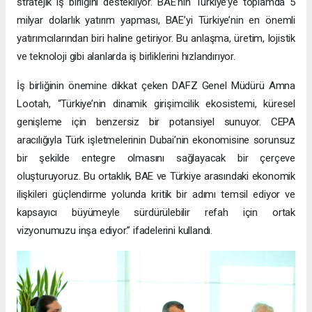
stratejik iş birliğini destekliyor. BAE’nin Türkiye’ye toplamda 5
milyar dolarlık yatırım yapması, BAE’yi Türkiye’nin en önemli
yatırımcılarından biri haline getiriyor. Bu anlaşma, üretim, lojistik
ve teknoloji gibi alanlarda iş birliklerini hızlandırıyor.
İş birliğinin önemine dikkat çeken DAFZ Genel Müdürü Amna
Lootah, “Türkiye’nin dinamik girişimcilik ekosistemi, küresel
genişleme için benzersiz bir potansiyel sunuyor. CEPA
aracılığıyla Türk işletmelerinin Dubai’nin ekonomisine sorunsuz
bir şekilde entegre olmasını sağlayacak bir çerçeve
oluşturuyoruz. Bu ortaklık, BAE ve Türkiye arasındaki ekonomik
ilişkileri güçlendirme yolunda kritik bir adımı temsil ediyor ve
kapsayıcı büyümeyle sürdürülebilir refah için ortak
vizyonumuzu inşa ediyor.” ifadelerini kullandı.