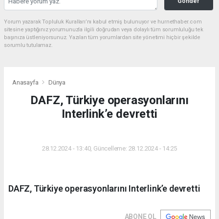
Gönder
Yorum yazarak Topluluk Kuralları’nı kabul etmiş bulunuyor ve hurnethaber.com
sitesine yaptığınız yorumunuzla ilgili doğrudan veya dolaylı tüm sorumluluğu tek
başınıza üstleniyorsunuz. Yazılan tüm yorumlardan site yönetimi hiçbir şekilde
sorumlu tutulamaz.
Anasayfa
Dünya
DAFZ, Türkiye operasyonlarını
Interlink’e devretti
DÜNYA
28.12.2024 - 13:40, Güncelleme: 28.12.2024 - 14:25
DAFZ, Türkiye operasyonlarını Interlink’e devretti
ABONE OL