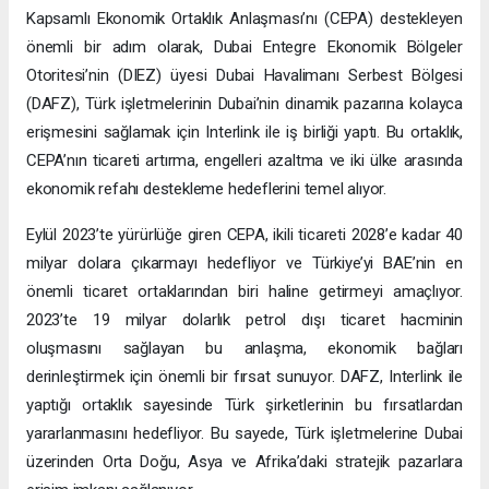
Kapsamlı Ekonomik Ortaklık Anlaşması’nı (CEPA) destekleyen
önemli bir adım olarak, Dubai Entegre Ekonomik Bölgeler
Otoritesi’nin (DIEZ) üyesi Dubai Havalimanı Serbest Bölgesi
(DAFZ), Türk işletmelerinin Dubai’nin dinamik pazarına kolayca
erişmesini sağlamak için Interlink ile iş birliği yaptı. Bu ortaklık,
CEPA’nın ticareti artırma, engelleri azaltma ve iki ülke arasında
ekonomik refahı destekleme hedeflerini temel alıyor.
Eylül 2023’te yürürlüğe giren CEPA, ikili ticareti 2028’e kadar 40
milyar dolara çıkarmayı hedefliyor ve Türkiye’yi BAE’nin en
önemli ticaret ortaklarından biri haline getirmeyi amaçlıyor.
2023’te 19 milyar dolarlık petrol dışı ticaret hacminin
oluşmasını sağlayan bu anlaşma, ekonomik bağları
derinleştirmek için önemli bir fırsat sunuyor. DAFZ, Interlink ile
yaptığı ortaklık sayesinde Türk şirketlerinin bu fırsatlardan
yararlanmasını hedefliyor. Bu sayede, Türk işletmelerine Dubai
üzerinden Orta Doğu, Asya ve Afrika’daki stratejik pazarlara