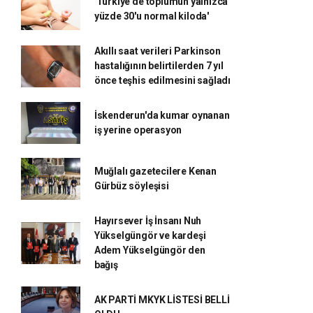
'Türkiye'de toplumun yalnızca
yüzde 30'u normal kiloda'
Akıllı saat verileri Parkinson
hastalığının belirtilerden 7 yıl
önce teşhis edilmesini sağladı
İskenderun'da kumar oynanan
iş yerine operasyon
Muğlalı gazetecilere Kenan
Gürbüz söyleşisi
Hayırsever İş İnsanı Nuh
Yükselgüngör ve kardeşi
Adem Yükselgüngör den
bağış
AK PARTİ MKYK LİSTESİ BELLİ