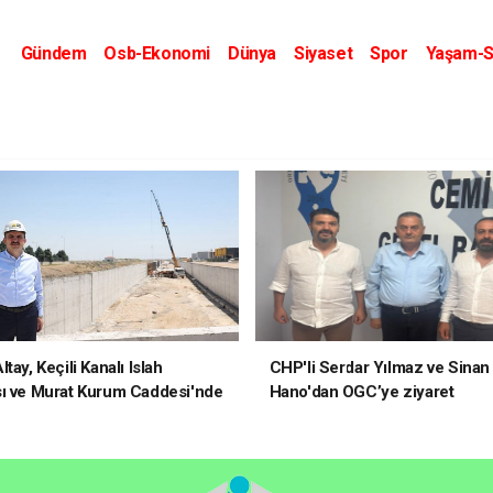
Gündem
Osb-Ekonomi
Dünya
Siyaset
Spor
Yaşam-S
Kripto Dünyası
Kültür-Sanat
Eğitim
tay, Keçili Kanalı Islah
CHP'li Serdar Yılmaz ve Sinan
ı ve Murat Kurum Caddesi'nde
Hano'dan OGC’ye ziyaret
elerde Bulundu