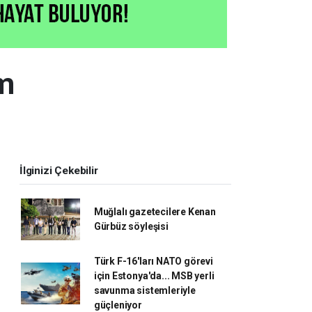
m
İlginizi Çekebilir
Muğlalı gazetecilere Kenan
Gürbüz söyleşisi
Türk F-16'ları NATO görevi
için Estonya'da... MSB yerli
savunma sistemleriyle
güçleniyor