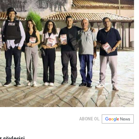
ABONE OL
 söyleşisi