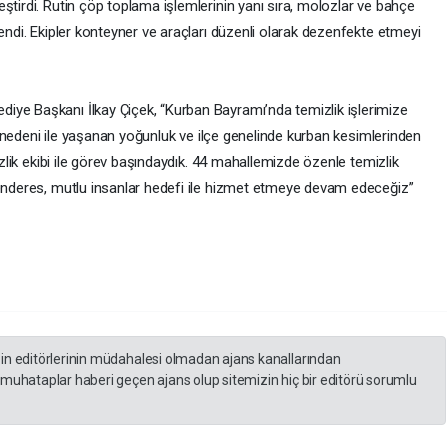
ştirdi. Rutin çöp toplama işlemlerinin yanı sıra, molozlar ve bahçe
lendi. Ekipler konteyner ve araçları düzenli olarak dezenfekte etmeyi
iye Başkanı İlkay Çiçek, “Kurban Bayramı’nda temizlik işlerimize
til nedeni ile yaşanan yoğunluk ve ilçe genelinde kurban kesimlerinden
mizlik ekibi ile görev başındaydık. 44 mahallemizde özenle temizlik
Menderes, mutlu insanlar hedefi ile hizmet etmeye devam edeceğiz”
zin editörlerinin müdahalesi olmadan ajans kanallarından
 muhataplar haberi geçen ajans olup sitemizin hiç bir editörü sorumlu