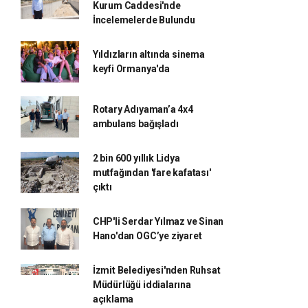
Kurum Caddesi'nde
İncelemelerde Bulundu
Yıldızların altında sinema
keyfi Ormanya'da
Rotary Adıyaman’a 4x4
ambulans bağışladı
2 bin 600 yıllık Lidya
mutfağından 'fare kafatası'
çıktı
CHP'li Serdar Yılmaz ve Sinan
Hano'dan OGC’ye ziyaret
İzmit Belediyesi'nden Ruhsat
Müdürlüğü iddialarına
açıklama