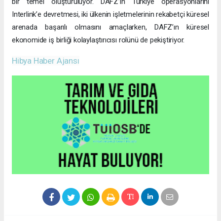
bir temel oluşturuluyor. DAFZ’ın Türkiye operasyonlarını
Interlink’e devretmesi, iki ülkenin işletmelerinin rekabetçi küresel
arenada başarılı olmasını amaçlarken, DAFZ’ın küresel
ekonomide iş birliği kolaylaştırıcısı rolünü de pekiştiriyor.
Hibya Haber Ajansı