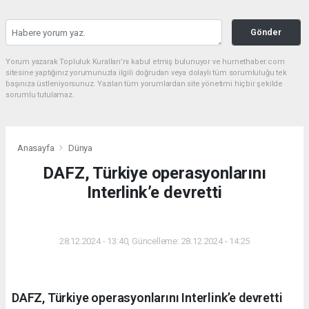
Gönder
Yorum yazarak Topluluk Kuralları’nı kabul etmiş bulunuyor ve hurnethaber.com
sitesine yaptığınız yorumunuzla ilgili doğrudan veya dolaylı tüm sorumluluğu tek
başınıza üstleniyorsunuz. Yazılan tüm yorumlardan site yönetimi hiçbir şekilde
sorumlu tutulamaz.
Anasayfa
Dünya
DAFZ, Türkiye operasyonlarını
Interlink’e devretti
DÜNYA
28.12.2024 - 13:40, Güncelleme: 28.12.2024 - 14:25
DAFZ, Türkiye operasyonlarını Interlink’e devretti