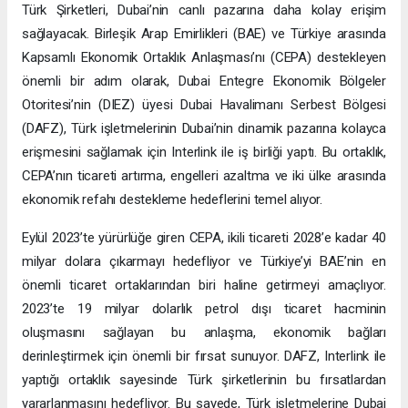
Türk Şirketleri, Dubai’nin canlı pazarına daha kolay erişim
sağlayacak. Birleşik Arap Emirlikleri (BAE) ve Türkiye arasında
Kapsamlı Ekonomik Ortaklık Anlaşması’nı (CEPA) destekleyen
önemli bir adım olarak, Dubai Entegre Ekonomik Bölgeler
Otoritesi’nin (DIEZ) üyesi Dubai Havalimanı Serbest Bölgesi
(DAFZ), Türk işletmelerinin Dubai’nin dinamik pazarına kolayca
erişmesini sağlamak için Interlink ile iş birliği yaptı. Bu ortaklık,
CEPA’nın ticareti artırma, engelleri azaltma ve iki ülke arasında
ekonomik refahı destekleme hedeflerini temel alıyor.
Eylül 2023’te yürürlüğe giren CEPA, ikili ticareti 2028’e kadar 40
milyar dolara çıkarmayı hedefliyor ve Türkiye’yi BAE’nin en
önemli ticaret ortaklarından biri haline getirmeyi amaçlıyor.
2023’te 19 milyar dolarlık petrol dışı ticaret hacminin
oluşmasını sağlayan bu anlaşma, ekonomik bağları
derinleştirmek için önemli bir fırsat sunuyor. DAFZ, Interlink ile
yaptığı ortaklık sayesinde Türk şirketlerinin bu fırsatlardan
yararlanmasını hedefliyor. Bu sayede, Türk işletmelerine Dubai