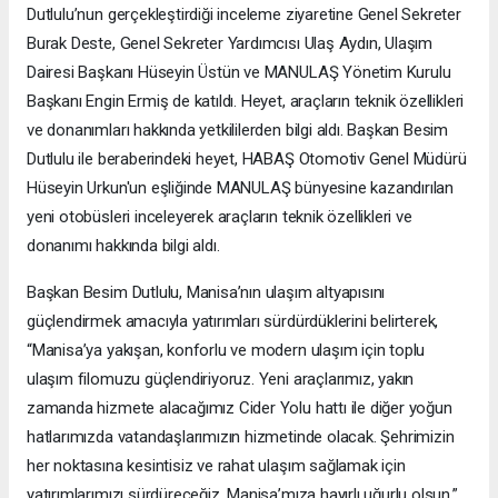
Dutlulu’nun gerçekleştirdiği inceleme ziyaretine Genel Sekreter
Burak Deste, Genel Sekreter Yardımcısı Ulaş Aydın, Ulaşım
Dairesi Başkanı Hüseyin Üstün ve MANULAŞ Yönetim Kurulu
Başkanı Engin Ermiş de katıldı. Heyet, araçların teknik özellikleri
ve donanımları hakkında yetkililerden bilgi aldı. Başkan Besim
Dutlulu ile beraberindeki heyet, HABAŞ Otomotiv Genel Müdürü
Hüseyin Urkun'un eşliğinde MANULAŞ bünyesine kazandırılan
yeni otobüsleri inceleyerek araçların teknik özellikleri ve
donanımı hakkında bilgi aldı.
Başkan Besim Dutlulu, Manisa’nın ulaşım altyapısını
güçlendirmek amacıyla yatırımları sürdürdüklerini belirterek,
“Manisa’ya yakışan, konforlu ve modern ulaşım için toplu
ulaşım filomuzu güçlendiriyoruz. Yeni araçlarımız, yakın
zamanda hizmete alacağımız Cider Yolu hattı ile diğer yoğun
hatlarımızda vatandaşlarımızın hizmetinde olacak. Şehrimizin
her noktasına kesintisiz ve rahat ulaşım sağlamak için
yatırımlarımızı sürdüreceğiz. Manisa’mıza hayırlı uğurlu olsun.”