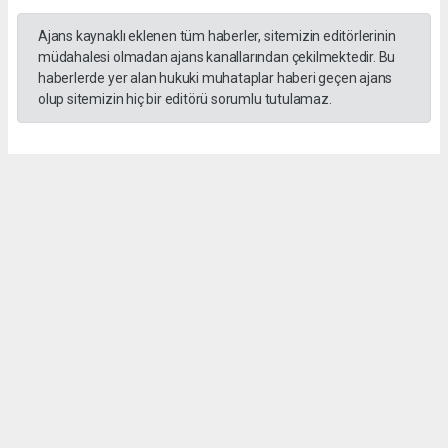
Ajans kaynaklı eklenen tüm haberler, sitemizin editörlerinin
müdahalesi olmadan ajans kanallarından çekilmektedir. Bu
haberlerde yer alan hukuki muhataplar haberi geçen ajans
olup sitemizin hiç bir editörü sorumlu tutulamaz.
Okuyucu Yorumları
(0)
Gönder