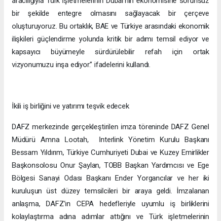
aracılığıyla Türk işletmelerinin Dubai’nin ekonomisine sorunsuz
bir şekilde entegre olmasını sağlayacak bir çerçeve
oluşturuyoruz. Bu ortaklık, BAE ve Türkiye arasındaki ekonomik
ilişkileri güçlendirme yolunda kritik bir adımı temsil ediyor ve
kapsayıcı büyümeyle sürdürülebilir refah için ortak
vizyonumuzu inşa ediyor.” ifadelerini kullandı.
İkili iş birliğini ve yatırımı teşvik edecek
DAFZ merkezinde gerçekleştirilen imza töreninde DAFZ Genel
Müdürü Amna Lootah, Interlink Yönetim Kurulu Başkanı
Bessam Yıldırım, Türkiye Cumhuriyeti Dubai ve Kuzey Emirlikler
Başkonsolosu Onur Şaylan, TOBB Başkan Yardımcısı ve Ege
Bölgesi Sanayi Odası Başkanı Ender Yorgancılar ve her iki
kuruluşun üst düzey temsilcileri bir araya geldi. İmzalanan
anlaşma, DAFZ’ın CEPA hedefleriyle uyumlu iş birliklerini
kolaylaştırma adına adımlar attığını ve Türk işletmelerinin