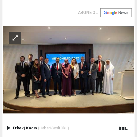
ABONE OL
Erkek
|
Kadın
(Haberi Sesli Oku)