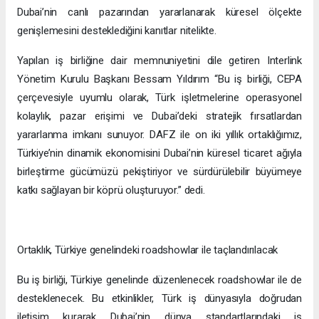
Dubai’nin canlı pazarından yararlanarak küresel ölçekte
genişlemesini desteklediğini kanıtlar nitelikte.
Yapılan iş birliğine dair memnuniyetini dile getiren Interlink
Yönetim Kurulu Başkanı Bessam Yıldırım “Bu iş birliği, CEPA
çerçevesiyle uyumlu olarak, Türk işletmelerine operasyonel
kolaylık, pazar erişimi ve Dubai’deki stratejik fırsatlardan
yararlanma imkanı sunuyor. DAFZ ile on iki yıllık ortaklığımız,
Türkiye’nin dinamik ekonomisini Dubai’nin küresel ticaret ağıyla
birleştirme gücümüzü pekiştiriyor ve sürdürülebilir büyümeye
katkı sağlayan bir köprü oluşturuyor.” dedi.
Ortaklık, Türkiye genelindeki roadshowlar ile taçlandırılacak
Bu iş birliği, Türkiye genelinde düzenlenecek roadshowlar ile de
desteklenecek. Bu etkinlikler, Türk iş dünyasıyla doğrudan
iletişim kurarak Dubai’nin dünya standartlarındaki iş