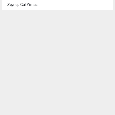
Zeynep Gül Yılmaz
Ajans kaynaklı eklenen tüm haberler, sitemizin editörlerinin
müdahalesi olmadan ajans kanallarından çekilmektedir. Bu
haberlerde yer alan hukuki muhataplar haberi geçen ajans
olup sitemizin hiç bir editörü sorumlu tutulamaz.