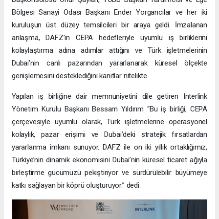
Bölgesi Sanayi Odası Başkanı Ender Yorgancılar ve her iki
kuruluşun üst düzey temsilcileri bir araya geldi. İmzalanan
anlaşma, DAFZ’ın CEPA hedefleriyle uyumlu iş birliklerini
kolaylaştırma adına adımlar attığını ve Türk işletmelerinin
Dubai’nin canlı pazarından yararlanarak küresel ölçekte
genişlemesini desteklediğini kanıtlar nitelikte.
Yapılan iş birliğine dair memnuniyetini dile getiren Interlink
Yönetim Kurulu Başkanı Bessam Yıldırım “Bu iş birliği, CEPA
çerçevesiyle uyumlu olarak, Türk işletmelerine operasyonel
kolaylık, pazar erişimi ve Dubai’deki stratejik fırsatlardan
yararlanma imkanı sunuyor. DAFZ ile on iki yıllık ortaklığımız,
Türkiye’nin dinamik ekonomisini Dubai’nin küresel ticaret ağıyla
birleştirme gücümüzü pekiştiriyor ve sürdürülebilir büyümeye
katkı sağlayan bir köprü oluşturuyor.” dedi.