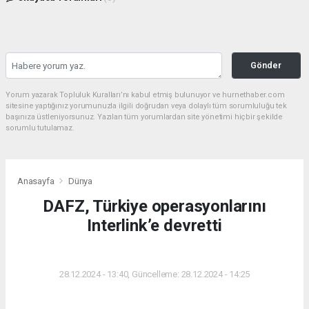
Gönder
Yorum yazarak Topluluk Kuralları’nı kabul etmiş bulunuyor ve hurnethaber.com
sitesine yaptığınız yorumunuzla ilgili doğrudan veya dolaylı tüm sorumluluğu tek
başınıza üstleniyorsunuz. Yazılan tüm yorumlardan site yönetimi hiçbir şekilde
sorumlu tutulamaz.
Anasayfa
Dünya
DAFZ, Türkiye operasyonlarını
Interlink’e devretti
DÜNYA
28.12.2024 - 13:40, Güncelleme: 28.12.2024 - 14:25