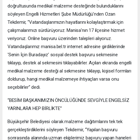
doğrultusunda medikal malzeme desteğinde bulunduklarını
söyleyen Engelli Hizmetleri Şube Müdürlüğü’nden Ozan
Tekdemir, “Vatandaşlarımızın hayatlarını kolaylaştırmak için
çalışmalarımızı sürdürüyoruz. Manisa’nın 17 ilçesine hizmet
veriyoruz. Online başvuru üzerinden talepleri alıyoruz.
Vatandaşlarımız manisa.bel.tr internet adresine girdiklerinde
‘Senin İçin Buradayız’ sosyal destek başvuru sekmesine
tıklayıp, destek al sekmesini tıklayabilirler. Açılan ekranda engelli
medikal malzeme desteği al sekmesine tıklayıp, kişisel formları
doldurup, hangi medikal malzemeye ihtiyaçları varsa onu
seçebilirler” dedi.
“BESİM BAŞKANIMIZIN ÖNCÜLÜĞÜNDE SEVGİYLE ENGELSİZ
YARINLARA HEP BİRLİKTE”
Büyükşehir Belediyesi olarak malzeme dağıtımlarını tek tek
gerçekleştirdiklerini söyleyen Tekdemir, “Yapılan başvuru
sonrasında alanında uzman ekiplerimiz başvuru yapan haneleri