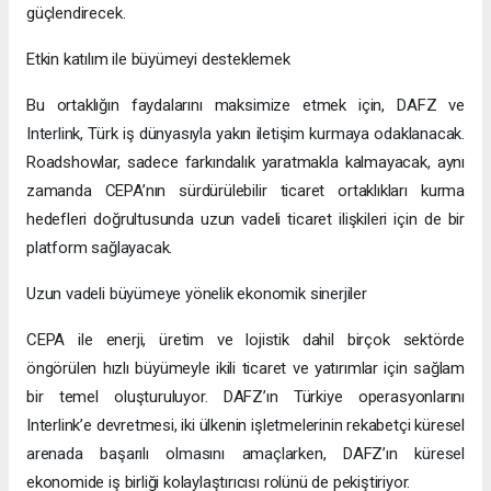
güçlendirecek.
Etkin katılım ile büyümeyi desteklemek
Bu ortaklığın faydalarını maksimize etmek için, DAFZ ve
Interlink, Türk iş dünyasıyla yakın iletişim kurmaya odaklanacak.
Roadshowlar, sadece farkındalık yaratmakla kalmayacak, aynı
zamanda CEPA’nın sürdürülebilir ticaret ortaklıkları kurma
hedefleri doğrultusunda uzun vadeli ticaret ilişkileri için de bir
platform sağlayacak.
Uzun vadeli büyümeye yönelik ekonomik sinerjiler
CEPA ile enerji, üretim ve lojistik dahil birçok sektörde
öngörülen hızlı büyümeyle ikili ticaret ve yatırımlar için sağlam
bir temel oluşturuluyor. DAFZ’ın Türkiye operasyonlarını
Interlink’e devretmesi, iki ülkenin işletmelerinin rekabetçi küresel
arenada başarılı olmasını amaçlarken, DAFZ’ın küresel
ekonomide iş birliği kolaylaştırıcısı rolünü de pekiştiriyor.