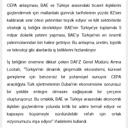
CEPA anlaşması, BAE ve Türkiye arasındaki ticaret ilişkilerini
güçlendirmek için mallardaki gümrük tarifelerinin yüzde 82’sini
kaldırarak sınır ötesi yatırımları teşvik ediyor ve kilit sektörlerde
stratejik iş birliğini destekliyor. BAE’nin Türkiye’ye toplamda 5
milyar dolarlık yatırım yapması, BAE’yi Türkiye’nin en önemli
yatırımcılarından biri haline getiriyor. Bu anlaşma, üretim, lojistik
ve teknoloji gibi alanlarda iş birliklerini hızlandırıyor.
İş birliğinin önemine dikkat çeken DAFZ Genel Müdürü Amna
Lootah, “Türkiye’nin dinamik girişimcilik ekosistemi, küresel
genişleme için benzersiz bir potansiyel sunuyor. CEPA
aracılığıyla Türk işletmelerinin Dubai’nin ekonomisine sorunsuz
bir şekilde entegre olmasını sağlayacak bir çerçeve
oluşturuyoruz. Bu ortaklık, BAE ve Türkiye arasındaki ekonomik
ilişkileri güçlendirme yolunda kritik bir adımı temsil ediyor ve
kapsayıcı büyümeyle sürdürülebilir refah için ortak
vizyonumuzu inşa ediyor.” ifadelerini kullandı.