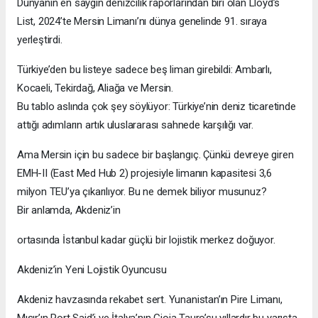
Dünyanın en saygın denizcilik raporlarından biri olan Lloyd’s
List, 2024’te Mersin Limanı’nı dünya genelinde 91. sıraya
yerleştirdi.
Türkiye’den bu listeye sadece beş liman girebildi: Ambarlı,
Kocaeli, Tekirdağ, Aliağa ve Mersin.
Bu tablo aslında çok şey söylüyor: Türkiye’nin deniz ticaretinde
attığı adımların artık uluslararası sahnede karşılığı var.
Ama Mersin için bu sadece bir başlangıç. Çünkü devreye giren
EMH-II (East Med Hub 2) projesiyle limanın kapasitesi 3,6
milyon TEU’ya çıkarılıyor. Bu ne demek biliyor musunuz?
Bir anlamda, Akdeniz’in
ortasında İstanbul kadar güçlü bir lojistik merkez doğuyor.
Akdeniz’in Yeni Lojistik Oyuncusu
Akdeniz havzasında rekabet sert. Yunanistan’ın Pire Limanı,
Mısır’ın Port Said’i ve İtalya’nın Gioia Tauro’su yıllardır bu yarışta