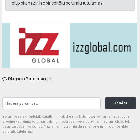
olup sitemizin hiç bir editörü sorumlu tutulamaz.
Okuyucu Yorumları
(0)
Gönder
Yorum yazarak Topluluk Kuralları’nı kabul etmiş bulunuyor ve hurnethaber.com
sitesine yaptığınız yorumunuzla ilgili doğrudan veya dolaylı tüm sorumluluğu tek
başınıza üstleniyorsunuz. Yazılan tüm yorumlardan site yönetimi hiçbir şekilde
sorumlu tutulamaz.