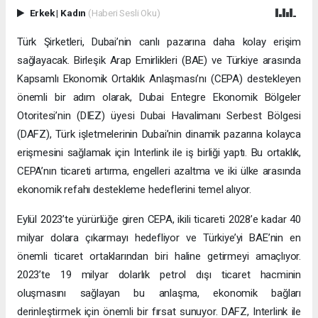
Erkek
|
Kadın
(Haberi Sesli Oku)
Türk Şirketleri, Dubai’nin canlı pazarına daha kolay erişim
sağlayacak. Birleşik Arap Emirlikleri (BAE) ve Türkiye arasında
Kapsamlı Ekonomik Ortaklık Anlaşması’nı (CEPA) destekleyen
önemli bir adım olarak, Dubai Entegre Ekonomik Bölgeler
Otoritesi’nin (DIEZ) üyesi Dubai Havalimanı Serbest Bölgesi
(DAFZ), Türk işletmelerinin Dubai’nin dinamik pazarına kolayca
erişmesini sağlamak için Interlink ile iş birliği yaptı. Bu ortaklık,
CEPA’nın ticareti artırma, engelleri azaltma ve iki ülke arasında
ekonomik refahı destekleme hedeflerini temel alıyor.
Eylül 2023’te yürürlüğe giren CEPA, ikili ticareti 2028’e kadar 40
milyar dolara çıkarmayı hedefliyor ve Türkiye’yi BAE’nin en
önemli ticaret ortaklarından biri haline getirmeyi amaçlıyor.
2023’te 19 milyar dolarlık petrol dışı ticaret hacminin
oluşmasını sağlayan bu anlaşma, ekonomik bağları
derinleştirmek için önemli bir fırsat sunuyor. DAFZ, Interlink ile