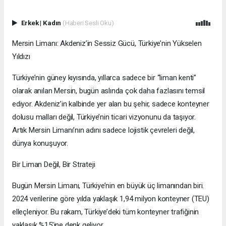
Erkek
|
Kadın
(Haberi Sesli Oku)
Mersin Limanı: Akdeniz’in Sessiz Gücü, Türkiye’nin Yükselen
Yıldızı
Türkiye’nin güney kıyısında, yıllarca sadece bir “liman kenti”
olarak anılan Mersin, bugün aslında çok daha fazlasını temsil
ediyor. Akdeniz’in kalbinde yer alan bu şehir, sadece konteyner
dolusu malları değil, Türkiye’nin ticari vizyonunu da taşıyor.
Artık Mersin Limanı’nın adını sadece lojistik çevreleri değil,
dünya konuşuyor.
Bir Liman Değil, Bir Strateji
Bugün Mersin Limanı, Türkiye’nin en büyük üç limanından biri.
2024 verilerine göre yılda yaklaşık 1,94 milyon konteyner (TEU)
elleçleniyor. Bu rakam, Türkiye’deki tüm konteyner trafiğinin
yaklaşık %15’ine denk geliyor.