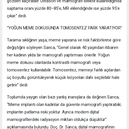
gözden kaçırabilir. Ultrason ve mamografi birlikte kullanıldığında
saptama oranı yüzde 80–85’e, MR eklendiğinde ise yüzde 95’e
çıkar.” dedi.
“YOĞUN MEME DOKUSUNDA TOMOSENTEZ FARK YARATIYOR”
Tarama sıklığının yaşa, meme yapısına ve risk faktörlerine göre
değiştiğini söyleyen Sarıca, “Genel olarak 40 yaşından itibaren
her kadının yılda bir mamografi yaptırması önerilir. Yoğun
meme dokusu olanlarda kontrastlı mamografi veya
tomosentez kullanılabilir. Tomosentez, memeyi farklı açılardan
üç boyutlu görüntüleyerek küçük lezyonları dahi seçilebilir hale
getirir” dedi.
Toplumda yaygın olan bazı yanlış inanışlara da değinen Sarıca,
“Meme implantı olan kadınlar da güvenle mamografi yaptırabilir,
implantın patlama riski yoktur. Ayrıca modern dijital
mamografilerdeki radyasyon miktarı oldukça düşüktür”
açıklamasında bulundu. Doç. Dr. Sarıca, dijital mamografinin