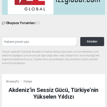
Okuyucu Yorumları
(0)
Gönder
Yorum yazarak Topluluk Kuralları’nı kabul etmiş bulunuyor ve hurnethaber.com
sitesine yaptığınız yorumunuzla ilgili doğrudan veya dolaylı tüm sorumluluğu tek
başınıza üstleniyorsunuz. Yazılan tüm yorumlardan site yönetimi hiçbir şekilde
sorumlu tutulamaz.
Anasayfa
Dünya
Akdeniz’in Sessiz Gücü, Türkiye’nin
Yükselen Yıldızı