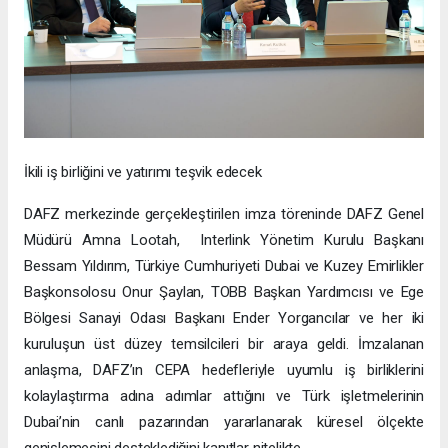
İkili iş birliğini ve yatırımı teşvik edecek
DAFZ merkezinde gerçekleştirilen imza töreninde DAFZ Genel
Müdürü Amna Lootah, Interlink Yönetim Kurulu Başkanı
Bessam Yıldırım, Türkiye Cumhuriyeti Dubai ve Kuzey Emirlikler
Başkonsolosu Onur Şaylan, TOBB Başkan Yardımcısı ve Ege
Bölgesi Sanayi Odası Başkanı Ender Yorgancılar ve her iki
kuruluşun üst düzey temsilcileri bir araya geldi. İmzalanan
anlaşma, DAFZ’ın CEPA hedefleriyle uyumlu iş birliklerini
kolaylaştırma adına adımlar attığını ve Türk işletmelerinin
Dubai’nin canlı pazarından yararlanarak küresel ölçekte
genişlemesini desteklediğini kanıtlar nitelikte.