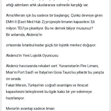
attığı adımların artık uluslararası sahnede karşılığı var.
Ama Mersin için bu sadece bir başlangıç. Çünkü devreye giren
EMH-II (East Med Hub 2) projesiyle limanın kapasitesi 3,6
milyon TEU’ya çıkarılıyor. Bu ne demek biliyor musunuz?
Bir anlamda, Akdeniz’in
ortasında İstanbul kadar güçlü bir lojistik merkez doğuyor.
Akdeniz’in Yeni Lojistik Oyuncusu
Akdeniz havzasında rekabet sert. Yunanistan’ın Pire Limanı,
Mısır’ın Port Said’i ve İtalya’nın Gioia Tauro’su yıllardır bu yarışta
ön sırada.
Fakat Mersin, Türkiye’nin coğrafi avantajını ve ihracat
kapasitesini birleştirerek bu ligde kalıcı bir yer edinmeye
hazırlanıyor.
Mersin’in avantajı sadece liman