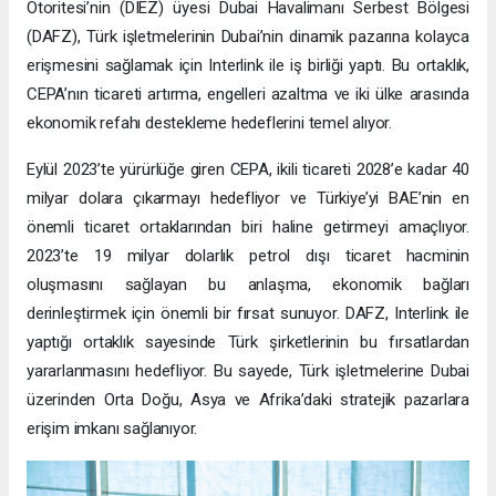
Otoritesi’nin (DIEZ) üyesi Dubai Havalimanı Serbest Bölgesi
(DAFZ), Türk işletmelerinin Dubai’nin dinamik pazarına kolayca
erişmesini sağlamak için Interlink ile iş birliği yaptı. Bu ortaklık,
CEPA’nın ticareti artırma, engelleri azaltma ve iki ülke arasında
ekonomik refahı destekleme hedeflerini temel alıyor.
Eylül 2023’te yürürlüğe giren CEPA, ikili ticareti 2028’e kadar 40
milyar dolara çıkarmayı hedefliyor ve Türkiye’yi BAE’nin en
önemli ticaret ortaklarından biri haline getirmeyi amaçlıyor.
2023’te 19 milyar dolarlık petrol dışı ticaret hacminin
oluşmasını sağlayan bu anlaşma, ekonomik bağları
derinleştirmek için önemli bir fırsat sunuyor. DAFZ, Interlink ile
yaptığı ortaklık sayesinde Türk şirketlerinin bu fırsatlardan
yararlanmasını hedefliyor. Bu sayede, Türk işletmelerine Dubai
üzerinden Orta Doğu, Asya ve Afrika’daki stratejik pazarlara
erişim imkanı sağlanıyor.