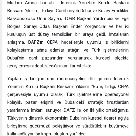
Müdürü Amna Lootah, Interlink Yönetim Kurulu Başkanı
Bessam Yıldırım, Türkiye Cumhuriyeti Dubai ve Kuzey Emirlikler
Başkonsolosu Onur Şaylan, TOBB Başkan Yardımcısı ve Ege
Bölgesi Sanayi Odası Başkanı Ender Yorgancılar ve her iki
kuruluşun üst düzey temsilcileri bir araya geldi. İmzalanan
anlaşma, DAFZ’ın CEPA hedefleriyle uyumlu iş birliklerini
kolaylaştırma adına adımlar attığını ve Türk işletmelerinin
Dubai’nin canlı pazarından yararlanarak küresel ölçekte
genişlemesini desteklediğini kanıtlar nitelikte.
Yapılan iş birliğine dair memnuniyetini dile getiren Interlink
Yönetim Kurulu Başkanı Bessam Yıldırım “Bu iş birliği, CEPA
çerçevesiyle uyumlu olarak, Türk işletmelerine operasyonel
kolaylık, pazar erişimi ve Dubai’deki stratejik fırsatlardan
yararlanma imkanı sunuyor. DAFZ ile on iki yıllık ortaklığımız,
Türkiye’nin dinamik ekonomisini Dubai’nin küresel ticaret ağıyla
birleştirme gücümüzü pekiştiriyor ve sürdürülebilir büyümeye
katkı sağlayan bir köprü oluşturuyor.” dedi.