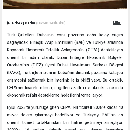
Erkek
|
Kadın
(Haberi Sesli Oku)
Türk Şirketleri, Dubai’nin canlı pazarına daha kolay erişim
sağlayacak. Birleşik Arap Emirlikleri (BAE) ve Türkiye arasında
Kapsamlı Ekonomik Ortaklık Anlaşması’nı (CEPA) destekleyen
önemli bir adım olarak, Dubai Entegre Ekonomik Bölgeler
Otoritesi’nin (DIEZ) üyesi Dubai Havalimanı Serbest Bölgesi
(DAFZ), Türk işletmelerinin Dubai’nin dinamik pazarına kolayca
erişmesini sağlamak için Interlink ile iş birliği yaptı. Bu ortaklık,
CEPA’nın ticareti artırma, engelleri azaltma ve iki ülke arasında
ekonomik refahı destekleme hedeflerini temel alıyor.
Eylül 2023’te yürürlüğe giren CEPA, ikili ticareti 2028’e kadar 40
milyar dolara çıkarmayı hedefliyor ve Türkiye’yi BAE’nin en
önemli ticaret ortaklarından biri haline getirmeyi amaçlıyor.