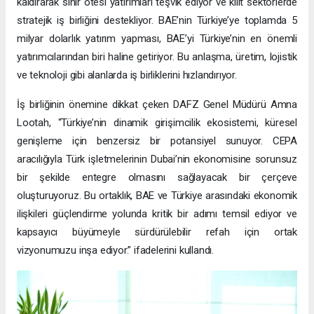
kaldırarak sınır ötesi yatırımları teşvik ediyor ve kilit sektörlerde
stratejik iş birliğini destekliyor. BAE’nin Türkiye’ye toplamda 5
milyar dolarlık yatırım yapması, BAE’yi Türkiye’nin en önemli
yatırımcılarından biri haline getiriyor. Bu anlaşma, üretim, lojistik
ve teknoloji gibi alanlarda iş birliklerini hızlandırıyor.
İş birliğinin önemine dikkat çeken DAFZ Genel Müdürü Amna
Lootah, “Türkiye’nin dinamik girişimcilik ekosistemi, küresel
genişleme için benzersiz bir potansiyel sunuyor. CEPA
aracılığıyla Türk işletmelerinin Dubai’nin ekonomisine sorunsuz
bir şekilde entegre olmasını sağlayacak bir çerçeve
oluşturuyoruz. Bu ortaklık, BAE ve Türkiye arasındaki ekonomik
ilişkileri güçlendirme yolunda kritik bir adımı temsil ediyor ve
kapsayıcı büyümeyle sürdürülebilir refah için ortak
vizyonumuzu inşa ediyor.” ifadelerini kullandı.