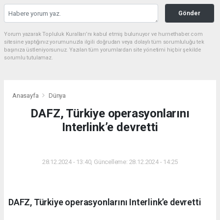
Gönder
Yorum yazarak Topluluk Kuralları’nı kabul etmiş bulunuyor ve hurnethaber.com
sitesine yaptığınız yorumunuzla ilgili doğrudan veya dolaylı tüm sorumluluğu tek
başınıza üstleniyorsunuz. Yazılan tüm yorumlardan site yönetimi hiçbir şekilde
sorumlu tutulamaz.
Anasayfa
Dünya
DAFZ, Türkiye operasyonlarını
Interlink’e devretti
DÜNYA
28.12.2024 - 13:40, Güncelleme: 28.12.2024 - 14:25
DAFZ, Türkiye operasyonlarını Interlink’e devretti