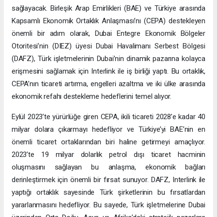
sağlayacak. Birleşik Arap Emirlikleri (BAE) ve Türkiye arasında
Kapsamlı Ekonomik Ortaklık Anlaşması’nı (CEPA) destekleyen
önemli bir adım olarak, Dubai Entegre Ekonomik Bölgeler
Otoritesi’nin (DIEZ) üyesi Dubai Havalimanı Serbest Bölgesi
(DAFZ), Türk işletmelerinin Dubai’nin dinamik pazarına kolayca
erişmesini sağlamak için Interlink ile iş birliği yaptı. Bu ortaklık,
CEPA’nın ticareti artırma, engelleri azaltma ve iki ülke arasında
ekonomik refahı destekleme hedeflerini temel alıyor.
Eylül 2023’te yürürlüğe giren CEPA, ikili ticareti 2028’e kadar 40
milyar dolara çıkarmayı hedefliyor ve Türkiye’yi BAE’nin en
önemli ticaret ortaklarından biri haline getirmeyi amaçlıyor.
2023’te 19 milyar dolarlık petrol dışı ticaret hacminin
oluşmasını sağlayan bu anlaşma, ekonomik bağları
derinleştirmek için önemli bir fırsat sunuyor. DAFZ, Interlink ile
yaptığı ortaklık sayesinde Türk şirketlerinin bu fırsatlardan
yararlanmasını hedefliyor. Bu sayede, Türk işletmelerine Dubai