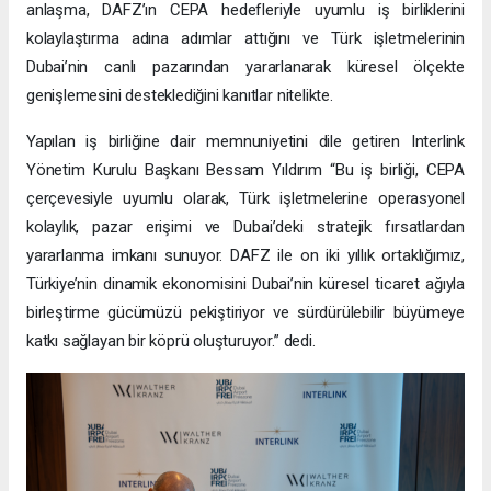
anlaşma, DAFZ’ın CEPA hedefleriyle uyumlu iş birliklerini
kolaylaştırma adına adımlar attığını ve Türk işletmelerinin
Dubai’nin canlı pazarından yararlanarak küresel ölçekte
genişlemesini desteklediğini kanıtlar nitelikte.
Yapılan iş birliğine dair memnuniyetini dile getiren Interlink
Yönetim Kurulu Başkanı Bessam Yıldırım “Bu iş birliği, CEPA
çerçevesiyle uyumlu olarak, Türk işletmelerine operasyonel
kolaylık, pazar erişimi ve Dubai’deki stratejik fırsatlardan
yararlanma imkanı sunuyor. DAFZ ile on iki yıllık ortaklığımız,
Türkiye’nin dinamik ekonomisini Dubai’nin küresel ticaret ağıyla
birleştirme gücümüzü pekiştiriyor ve sürdürülebilir büyümeye
katkı sağlayan bir köprü oluşturuyor.” dedi.