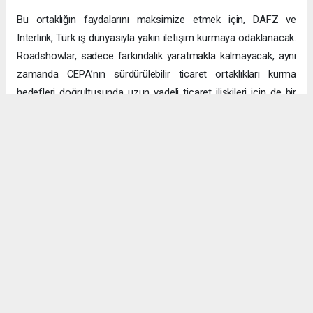
Bu ortaklığın faydalarını maksimize etmek için, DAFZ ve
Interlink, Türk iş dünyasıyla yakın iletişim kurmaya odaklanacak.
Roadshowlar, sadece farkındalık yaratmakla kalmayacak, aynı
zamanda CEPA’nın sürdürülebilir ticaret ortaklıkları kurma
hedefleri doğrultusunda uzun vadeli ticaret ilişkileri için de bir
platform sağlayacak.
Uzun vadeli büyümeye yönelik ekonomik sinerjiler
CEPA ile enerji, üretim ve lojistik dahil birçok sektörde
öngörülen hızlı büyümeyle ikili ticaret ve yatırımlar için sağlam
bir temel oluşturuluyor. DAFZ’ın Türkiye operasyonlarını
Interlink’e devretmesi, iki ülkenin işletmelerinin rekabetçi küresel
arenada başarılı olmasını amaçlarken, DAFZ’ın küresel
ekonomide iş birliği kolaylaştırıcısı rolünü de pekiştiriyor.
Hibya Haber Ajansı