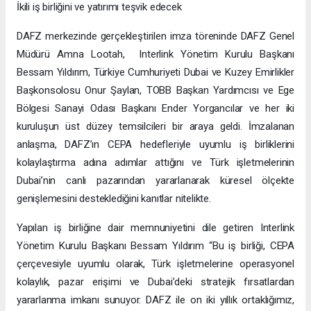
İkili iş birliğini ve yatırımı teşvik edecek
DAFZ merkezinde gerçekleştirilen imza töreninde DAFZ Genel
Müdürü Amna Lootah, Interlink Yönetim Kurulu Başkanı
Bessam Yıldırım, Türkiye Cumhuriyeti Dubai ve Kuzey Emirlikler
Başkonsolosu Onur Şaylan, TOBB Başkan Yardımcısı ve Ege
Bölgesi Sanayi Odası Başkanı Ender Yorgancılar ve her iki
kuruluşun üst düzey temsilcileri bir araya geldi. İmzalanan
anlaşma, DAFZ’ın CEPA hedefleriyle uyumlu iş birliklerini
kolaylaştırma adına adımlar attığını ve Türk işletmelerinin
Dubai’nin canlı pazarından yararlanarak küresel ölçekte
genişlemesini desteklediğini kanıtlar nitelikte.
Yapılan iş birliğine dair memnuniyetini dile getiren Interlink
Yönetim Kurulu Başkanı Bessam Yıldırım “Bu iş birliği, CEPA
çerçevesiyle uyumlu olarak, Türk işletmelerine operasyonel
kolaylık, pazar erişimi ve Dubai’deki stratejik fırsatlardan
yararlanma imkanı sunuyor. DAFZ ile on iki yıllık ortaklığımız,