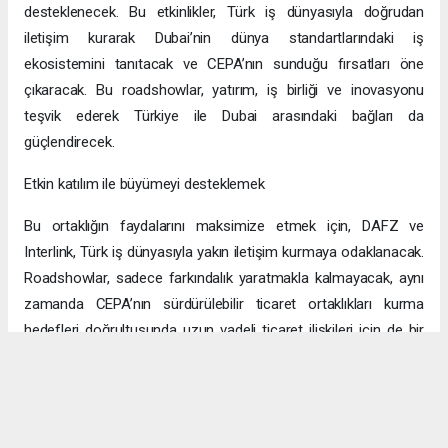
desteklenecek. Bu etkinlikler, Türk iş dünyasıyla doğrudan
iletişim kurarak Dubai’nin dünya standartlarındaki iş
ekosistemini tanıtacak ve CEPA’nın sunduğu fırsatları öne
çıkaracak. Bu roadshowlar, yatırım, iş birliği ve inovasyonu
teşvik ederek Türkiye ile Dubai arasındaki bağları da
güçlendirecek.
Etkin katılım ile büyümeyi desteklemek
Bu ortaklığın faydalarını maksimize etmek için, DAFZ ve
Interlink, Türk iş dünyasıyla yakın iletişim kurmaya odaklanacak.
Roadshowlar, sadece farkındalık yaratmakla kalmayacak, aynı
zamanda CEPA’nın sürdürülebilir ticaret ortaklıkları kurma
hedefleri doğrultusunda uzun vadeli ticaret ilişkileri için de bir
platform sağlayacak.
Uzun vadeli büyümeye yönelik ekonomik sinerjiler
CEPA ile enerji, üretim ve lojistik dahil birçok sektörde