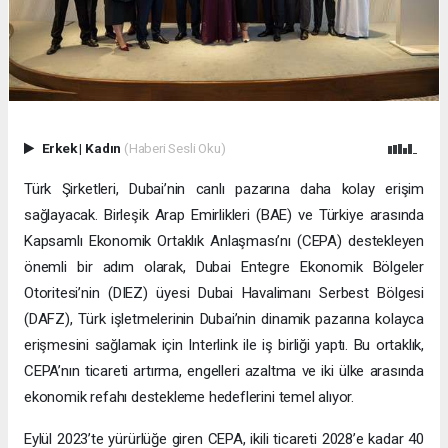
Erkek
|
Kadın
(Haberi Sesli Oku)
Türk Şirketleri, Dubai’nin canlı pazarına daha kolay erişim
sağlayacak. Birleşik Arap Emirlikleri (BAE) ve Türkiye arasında
Kapsamlı Ekonomik Ortaklık Anlaşması’nı (CEPA) destekleyen
önemli bir adım olarak, Dubai Entegre Ekonomik Bölgeler
Otoritesi’nin (DIEZ) üyesi Dubai Havalimanı Serbest Bölgesi
(DAFZ), Türk işletmelerinin Dubai’nin dinamik pazarına kolayca
erişmesini sağlamak için Interlink ile iş birliği yaptı. Bu ortaklık,
CEPA’nın ticareti artırma, engelleri azaltma ve iki ülke arasında
ekonomik refahı destekleme hedeflerini temel alıyor.
Eylül 2023’te yürürlüğe giren CEPA, ikili ticareti 2028’e kadar 40