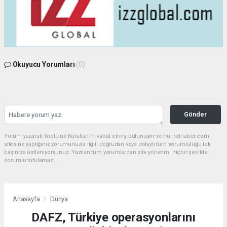
Okuyucu Yorumları
(0)
Gönder
Yorum yazarak Topluluk Kuralları’nı kabul etmiş bulunuyor ve hurnethaber.com
sitesine yaptığınız yorumunuzla ilgili doğrudan veya dolaylı tüm sorumluluğu tek
başınıza üstleniyorsunuz. Yazılan tüm yorumlardan site yönetimi hiçbir şekilde
sorumlu tutulamaz.
Anasayfa
Dünya
DAFZ, Türkiye operasyonlarını