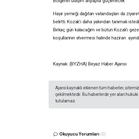
Bölgenin ulaşım altyapısı güçlenecek
Hayır yemeği dağıtan vatandaşları da ziyaret
belirtti. Kozak’ı daha yakından tanımak iste
Birkaç gün kalacağım ve bütün Kozak’ı gezec
koşullarının elvermesi halinde haziran ayında
Kaynak: (BYZHA) Beyaz Haber Ajansı
Ajans kaynaklı eklenen tüm haberler, sitemi
çekilmektedir. Bu haberlerde yer alan hukuki
tutulamaz.
Okuyucu Yorumları
(0)