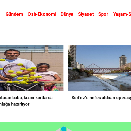
Gündem
Osb-Ekonomi
Dünya
Siyaset
Spor
Yaşam-S
Kripto Dünyası
Kültür-Sanat
Eğitim
taran baba, kızını kortlarda
Körfez'e nefes aldıran operas
luğa hazırlıyor