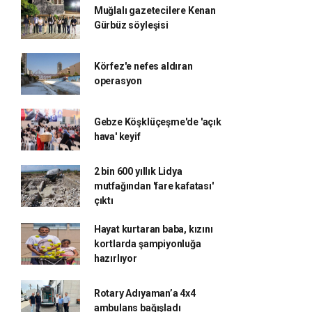
Muğlalı gazetecilere Kenan
Gürbüz söyleşisi
Körfez'e nefes aldıran
operasyon
Gebze Köşklüçeşme'de 'açık
hava' keyif
2 bin 600 yıllık Lidya
mutfağından 'fare kafatası'
çıktı
Hayat kurtaran baba, kızını
kortlarda şampiyonluğa
hazırlıyor
Rotary Adıyaman’a 4x4
ambulans bağışladı