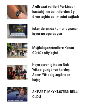
Akıllı saat verileri Parkinson
hastalığının belirtilerden 7 yıl
önce teşhis edilmesini sağladı
İskenderun'da kumar oynanan
iş yerine operasyon
Muğlalı gazetecilere Kenan
Gürbüz söyleşisi
Hayırsever İş İnsanı Nuh
Yükselgüngör ve kardeşi
Adem Yükselgüngör den
bağış
AK PARTİ MKYK LİSTESİ BELLİ
OLDU