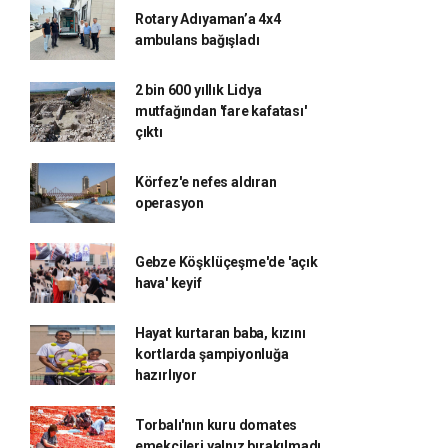
Rotary Adıyaman’a 4x4
ambulans bağışladı
2 bin 600 yıllık Lidya
mutfağından 'fare kafatası'
çıktı
Körfez'e nefes aldıran
operasyon
Gebze Köşklüçeşme'de 'açık
hava' keyif
Hayat kurtaran baba, kızını
kortlarda şampiyonluğa
hazırlıyor
Torbalı'nın kuru domates
emekçileri yalnız bırakılmadı