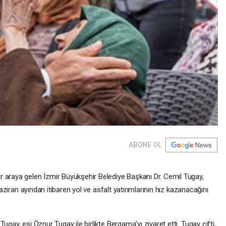
ABONE OL
 araya gelen İzmir Büyükşehir Belediye Başkanı Dr. Cemil Tugay,
 haziran ayından itibaren yol ve asfalt yatırımlarının hız kazanacağını
ugay, eşi Öznur Tugay ile birlikte Bergama’yı ziyaret etti. Tugay çifti,