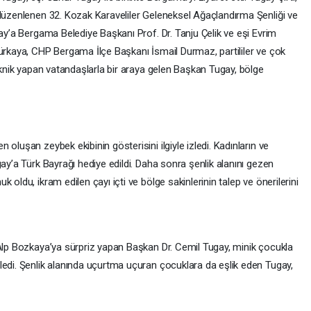
 düzenlenen 32. Kozak Karaveliler Geleneksel Ağaçlandırma Şenliği ve
gay’a Bergama Belediye Başkanı Prof. Dr. Tanju Çelik ve eşi Evrim
Gürkaya, CHP Bergama İlçe Başkanı İsmail Durmaz, partililer ve çok
piknik yapan vatandaşlarla bir araya gelen Başkan Tugay, bölge
oluşan zeybek ekibinin gösterisini ilgiyle izledi. Kadınların ve
gay’a Türk Bayrağı hediye edildi. Daha sonra şenlik alanını gezen
 oldu, ikram edilen çayı içti ve bölge sakinlerinin talep ve önerilerini
 Alp Bozkaya’ya sürpriz yapan Başkan Dr. Cemil Tugay, minik çocukla
ledi. Şenlik alanında uçurtma uçuran çocuklara da eşlik eden Tugay,