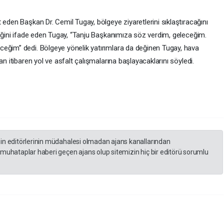
 eden Başkan Dr. Cemil Tugay, bölgeye ziyaretlerini sıklaştıracağını
diğini ifade eden Tugay, “Tanju Başkanımıza söz verdim, geleceğim.
eğim” dedi. Bölgeye yönelik yatırımlara da değinen Tugay, hava
n itibaren yol ve asfalt çalışmalarına başlayacaklarını söyledi.
zin editörlerinin müdahalesi olmadan ajans kanallarından
 muhataplar haberi geçen ajans olup sitemizin hiç bir editörü sorumlu