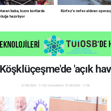
taran baba, kızını kortlarda
Körfez'e nefes aldıran operas
luğa hazırlıyor
Köşklüçeşme'de 'açık hava
07.08.2026 - 11:00, Güncelleme: 07.08.2026 - 11:00