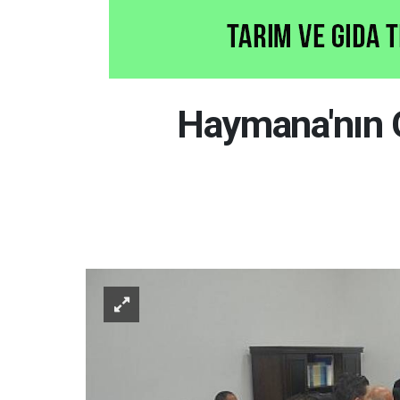
Haymana'nın G