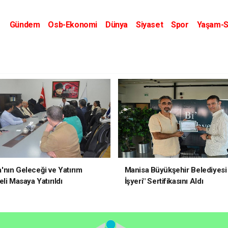
Gündem
Osb-Ekonomi
Dünya
Siyaset
Spor
Yaşam-S
Kripto Dünyası
Kültür-Sanat
Eğitim
nın Geleceği ve Yatırım
Manisa Büyükşehir Belediyesi 
li Masaya Yatırıldı
İşyeri" Sertifikasını Aldı