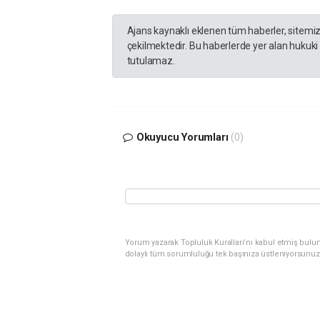
Ajans kaynaklı eklenen tüm haberler, sitemi
çekilmektedir. Bu haberlerde yer alan hukuki
tutulamaz.
Okuyucu Yorumları
(0)
Yorum yazarak Topluluk Kuralları’nı kabul etmiş bulu
dolaylı tüm sorumluluğu tek başınıza üstleniyorsunuz