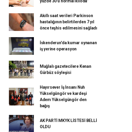
yüzde 30'u normal kiloda'
Akıllı saat verileri Parkinson
hastalığının belirtilerden 7 yıl
önce teşhis edilmesini sağladı
İskenderun'da kumar oynanan
iş yerine operasyon
Muğlalı gazetecilere Kenan
Gürbüz söyleşisi
Hayırsever İş İnsanı Nuh
Yükselgüngör ve kardeşi
Adem Yükselgüngör den
bağış
AK PARTİ MKYK LİSTESİ BELLİ
OLDU