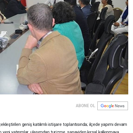
ABONE OL
leştirilen geniş katılımlı istişare toplantısında; ilçede yapımı devam
an yeni yatırımlar, ulaşımdan turizme, sanayiden kırsal kalkınmaya