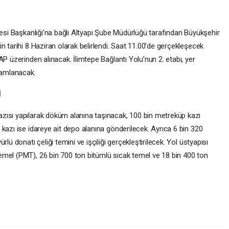
resi Başkanlığı’na bağlı Altyapı Şube Müdürlüğü tarafından Büyükşehir
n tarihi 8 Haziran olarak belirlendi. Saat 11.00’de gerçekleşecek
AP üzerinden alınacak. İlimtepe Bağlantı Yolu’nun 2. etabı, yer
mamlanacak.
İ
zısı yapılarak döküm alanına taşınacak, 100 bin metreküp kazı
kazı ise idareye ait depo alanına gönderilecek. Ayrıca 6 bin 320
lü donatı çeliği temini ve işçiliği gerçekleştirilecek. Yol üstyapısı
emel (PMT), 26 bin 700 ton bitümlü sıcak temel ve 18 bin 400 ton