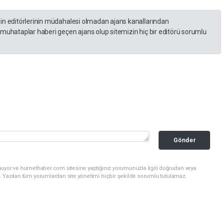
zin editörlerinin müdahalesi olmadan ajans kanallarından
 muhataplar haberi geçen ajans olup sitemizin hiç bir editörü sorumlu
Gönder
nuyor ve hurnethaber.com sitesine yaptığınız yorumunuzla ilgili doğrudan veya
. Yazılan tüm yorumlardan site yönetimi hiçbir şekilde sorumlu tutulamaz.