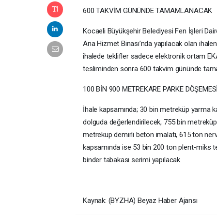
600 TAKVİM GÜNÜNDE TAMAMLANACAK
Kocaeli Büyükşehir Belediyesi Fen İşleri Dai
Ana Hizmet Binası’nda yapılacak olan ihaleni
ihalede teklifler sadece elektronik ortam EK
tesliminden sonra 600 takvim gününde ta
100 BİN 900 METREKARE PARKE DÖŞEMES
İhale kapsamında; 30 bin metreküp yarma ka
dolguda değerlendirilecek, 755 bin metreküp 
metreküp demirli beton imalatı, 615 ton nervür
kapsamında ise 53 bin 200 ton plent-miks t
binder tabakası serimi yapılacak.
Kaynak: (BYZHA) Beyaz Haber Ajansı