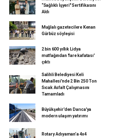
“Sağlıklı İşyeri" Sertifikasını
Aldı
Muğlalı gazetecilere Kenan
Gürbüz söyleşisi
2 bin 600 yıllık Lidya
mutfağından 'fare kafatası'
çıktı
Salihli Belediyesi Keli
Mahallesi'nde 2 Bin 250 Ton
Sıcak Asfalt Çalışmasını
Tamamladı
Büyükşehir'den Darıca'ya
modern ulaşım yatırımı
Rotary Adıyaman’a 4x4