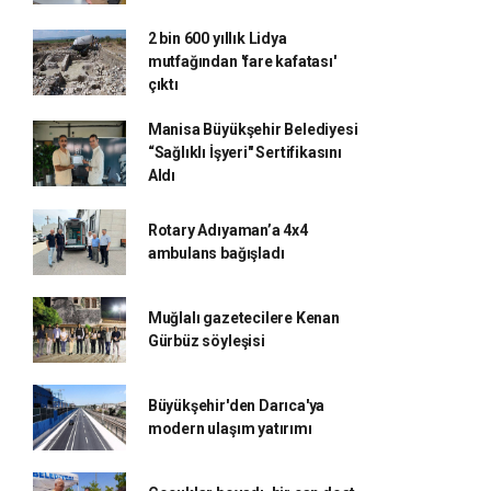
2 bin 600 yıllık Lidya
mutfağından 'fare kafatası'
çıktı
Manisa Büyükşehir Belediyesi
“Sağlıklı İşyeri" Sertifikasını
Aldı
Rotary Adıyaman’a 4x4
ambulans bağışladı
Muğlalı gazetecilere Kenan
Gürbüz söyleşisi
Büyükşehir'den Darıca'ya
modern ulaşım yatırımı