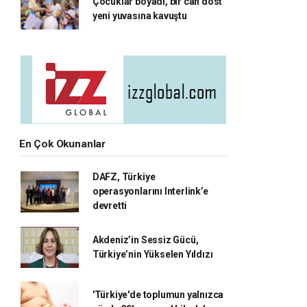
Çocuklar boyadı, bir can dost
yeni yuvasına kavuştu
En Çok Okunanlar
DAFZ, Türkiye
operasyonlarını Interlink’e
devretti
Akdeniz’in Sessiz Gücü,
Türkiye’nin Yükselen Yıldızı
'Türkiye'de toplumun yalnızca