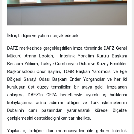
İkili iş birliğini ve yatırımı teşvik edecek
DAFZ merkezinde gerçekleştirilen imza töreninde DAFZ Genel
Müdürü Amna Lootah, Interlink Yönetim Kurulu Başkanı
Bessam Yıldırım, Türkiye Cumhuriyeti Dubai ve Kuzey Emirlikler
Başkonsolosu Onur Şaylan, TOBB Başkan Yardımcısı ve Ege
Bölgesi Sanayi Odası Başkanı Ender Yorgancılar ve her iki
kuruluşun üst düzey temsilcileri bir araya geldi. İmzalanan
anlaşma, DAFZ’ın CEPA hedefleriyle uyumlu iş birliklerini
kolaylaştırma adına adımlar attığını ve Türk işletmelerinin
Dubai’nin canlı pazarından yararlanarak küresel ölçekte
genişlemesini desteklediğini kanıtlar nitelikte.
Yapılan iş birliğine dair memnuniyetini dile getiren Interlink