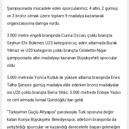
Şampiyonada mücadele eden sporcularımız; 4 altın, 2 gümüş
ve 3 bronz olmak üzere toplam 9 madalya kazanarak
organizasyona damga vurdu.
3.000 metre engelli branşında Cuma Özcan, çoklu branşta
Seyhun Efe Bükmen, U23 kategorisi üç adım atlamada Burak
Yılmaz ve U20 kategorisi çoklu branşta Celalettin Nigar
şampiyonada altın madalyayı kazanan Büyükşehirli sporcular
oldu.
5.000 metrede Yonca Kutluk ile yüksek atlama branşında Enes
Talha Şenses gümüş madalya elde ederken bronz madalyalar
ise U20 çoklu branşta Berra Yıldız, 5.000 metrede Enbiya Yazıcı
ve cirit atmada İsmail Gündoğdu’dan geldi.
“Türkiye’nin Güçlü Altyapısı” parolasıyla Türk sporuna değer
katan Konya Büyükşehir Belediyespor, atletizm branşında da
yetiştirdiği sporcular ve kazandığı derecelerle başarı geleneğini