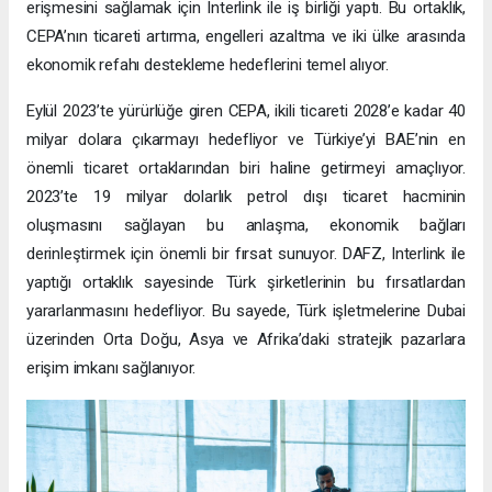
erişmesini sağlamak için Interlink ile iş birliği yaptı. Bu ortaklık,
CEPA’nın ticareti artırma, engelleri azaltma ve iki ülke arasında
ekonomik refahı destekleme hedeflerini temel alıyor.
Eylül 2023’te yürürlüğe giren CEPA, ikili ticareti 2028’e kadar 40
milyar dolara çıkarmayı hedefliyor ve Türkiye’yi BAE’nin en
önemli ticaret ortaklarından biri haline getirmeyi amaçlıyor.
2023’te 19 milyar dolarlık petrol dışı ticaret hacminin
oluşmasını sağlayan bu anlaşma, ekonomik bağları
derinleştirmek için önemli bir fırsat sunuyor. DAFZ, Interlink ile
yaptığı ortaklık sayesinde Türk şirketlerinin bu fırsatlardan
yararlanmasını hedefliyor. Bu sayede, Türk işletmelerine Dubai
üzerinden Orta Doğu, Asya ve Afrika’daki stratejik pazarlara
erişim imkanı sağlanıyor.