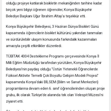
olduğu projeye katılarak bisikletin mekaniğinden tarihine kadar
birçok yeni bilgiyi öğrenen öğrenciler, Konya Büyükşehir
Belediye Başkanı Uğur İbrahim Altay’a teşekkür etti.
Konya Büyükşehir Belediyesi, 3 Haziran Dünya Bisiklet Günü
kapsamında öğrencilerin bisiklet kültürünü yakından tanımaları
ve sürdürülebilir ulaşım konusunda farkındalık kazanmaları
amacıyla çeşitli etkinlikler düzenledi.
TÜBİTAK 4004 Destekleme Programı çerçevesinde Konya İl
Milli Eğitim Müdürlüğü tarafından yürütülen, Konya Büyükşehir
Belediyesi’nin paydaş olduğu "Üstün Yetenekli Öğrencilerde
Fiziksel Aktivite Temelli Çok Boyutlu Gelişim Modeli Projesi"
kapsamında Konya’daki BİLSEM (Bilim ve Sanat Merkezleri)
programlarına devam eden 6. sınıf öğrencilerinden oluşan proje
grubu, ilk olarak Türkiye’de alanında tek olan Velespit Müzesi’ni
ziyaret etti.