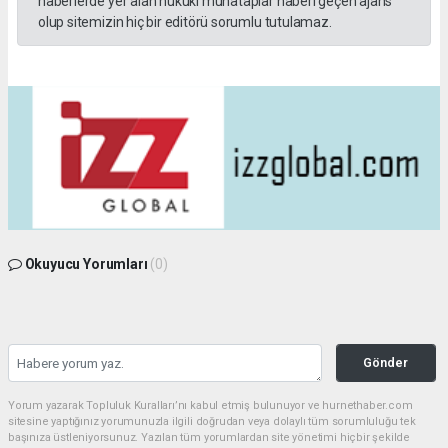
haberlerde yer alan hukuki muhataplar haberi geçen ajans
olup sitemizin hiç bir editörü sorumlu tutulamaz.
Okuyucu Yorumları
(0)
Gönder
Yorum yazarak Topluluk Kuralları’nı kabul etmiş bulunuyor ve hurnethaber.com
sitesine yaptığınız yorumunuzla ilgili doğrudan veya dolaylı tüm sorumluluğu tek
başınıza üstleniyorsunuz. Yazılan tüm yorumlardan site yönetimi hiçbir şekilde