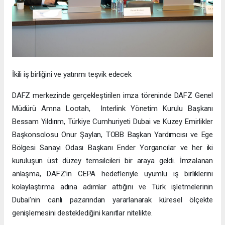
İkili iş birliğini ve yatırımı teşvik edecek
DAFZ merkezinde gerçekleştirilen imza töreninde DAFZ Genel
Müdürü Amna Lootah, Interlink Yönetim Kurulu Başkanı
Bessam Yıldırım, Türkiye Cumhuriyeti Dubai ve Kuzey Emirlikler
Başkonsolosu Onur Şaylan, TOBB Başkan Yardımcısı ve Ege
Bölgesi Sanayi Odası Başkanı Ender Yorgancılar ve her iki
kuruluşun üst düzey temsilcileri bir araya geldi. İmzalanan
anlaşma, DAFZ’ın CEPA hedefleriyle uyumlu iş birliklerini
kolaylaştırma adına adımlar attığını ve Türk işletmelerinin
Dubai’nin canlı pazarından yararlanarak küresel ölçekte
genişlemesini desteklediğini kanıtlar nitelikte.