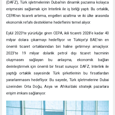
(DAFZ), Türk işletmelerinin Dubai’nin dinamik pazarına kolayca
erişmesini sağlamak için Interlink ile iş birliği yaptı. Bu ortaklık,
CEPA’nın ticareti artırma, engelleri azaltma ve iki ülke arasında
ekonomik refahı destekleme hedeflerini temel alıyor.
Eylül 2023’te yürürlüğe giren CEPA, ikili ticareti 2028’e kadar 40
milyar dolara çıkarmayı hedefliyor ve Türkiye’yi BAE’nin en
önemli ticaret ortaklarından biri haline getirmeyi amaçlıyor.
2023’te 19 milyar dolarlık petrol dışı ticaret hacminin
oluşmasını sağlayan bu anlaşma, ekonomik bağları
derinleştirmek için önemli bir fırsat sunuyor. DAFZ, Interlink ile
yaptığı ortaklık sayesinde Türk şirketlerinin bu fırsatlardan
yararlanmasını hedefliyor. Bu sayede, Türk işletmelerine Dubai
üzerinden Orta Doğu, Asya ve Afrika’daki stratejik pazarlara
erişim imkanı sağlanıyor.