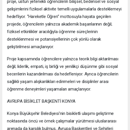
proje, üstün yetenekli öğrencilerin bilişsel, bedensel ve sosyal
gelişimlerini fiziksel aktivite temelli uygulamalarla desteklemeyi
hedefliyor. “Hareketle Öğren” mottosuyla hayata geçirilen
projede, öğrencilerin yalnızca akademik başarılarının değil;
fiziksel etkinlikler aracılığıyla öğrenme süreçlerinin
desteklenmesi ve potansiyellerinin çok yönlü olarak
geliştirilmesi amaçlanıyor.
Proje kapsamında öğrencilere yalnızca teorik bilgi aktarılması
değil; liderlik, empati, iş birliği ve yenilikçi düşünme gibi sosyal
becerilerin kazandırılması da hedefleniyor. Ayrıca öğrencilerin
sağlıklı yaşam alışkanlıkları edinmeleri ve disiplinler arası
öğrenme deneyimleri yaşamaları amaçlanıyor.
AVRUPA BİSİKLET BAŞKENTİ KONYA
Konya Büyükşehir Belediyesi’nin bisikletli ulaşımı geliştirme
noktasında öncü ve örnek çalışmalar yürütmesi uluslararası
arenada da karşılık bulmuş, Avrupa Başkentleri ve Şehirleri