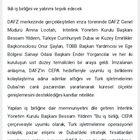
İkili iş birliğini ve yatırımı teşvik edecek
DAFZ merkezinde gerçekleştirilen imza töreninde DAFZ Genel
Müdürü Amna Lootah, Interlink Yönetim Kurulu Başkanı
Bessam Yıldırım, Türkiye Cumhuriyeti Dubai ve Kuzey Emirlikler
Başkonsolosu Onur Şaylan, TOBB Başkan Yardımcısı ve Ege
Bölgesi Sanayi Odası Başkanı Ender Yorgancılar ve her iki
kuruluşun üst düzey temsilcileri bir araya geldi. İmzalanan
anlaşma, DAFZ’ın CEPA hedefleriyle uyumlu iş birliklerini
kolaylaştırma adına adımlar attığını ve Türk işletmelerinin
Dubai’nin canlı pazarından yararlanarak küresel ölçekte
genişlemesini desteklediğini kanıtlar nitelikte.
Yapılan iş birliğine dair memnuniyetini dile getiren Interlink
Yönetim Kurulu Başkanı Bessam Yıldırım “Bu iş birliği, CEPA
çerçevesiyle uyumlu olarak, Türk işletmelerine operasyonel
kolaylık, pazar erişimi ve Dubai’deki stratejik fırsatlardan