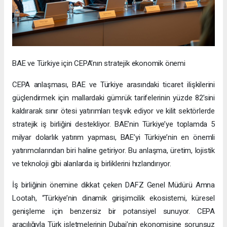
BAE ve Türkiye için CEPA’nın stratejik ekonomik önemi
CEPA anlaşması, BAE ve Türkiye arasındaki ticaret ilişkilerini
güçlendirmek için mallardaki gümrük tarifelerinin yüzde 82’sini
kaldırarak sınır ötesi yatırımları teşvik ediyor ve kilit sektörlerde
stratejik iş birliğini destekliyor. BAE’nin Türkiye’ye toplamda 5
milyar dolarlık yatırım yapması, BAE’yi Türkiye’nin en önemli
yatırımcılarından biri haline getiriyor. Bu anlaşma, üretim, lojistik
ve teknoloji gibi alanlarda iş birliklerini hızlandırıyor.
İş birliğinin önemine dikkat çeken DAFZ Genel Müdürü Amna
Lootah, “Türkiye’nin dinamik girişimcilik ekosistemi, küresel
genişleme için benzersiz bir potansiyel sunuyor. CEPA
aracılığıyla Türk işletmelerinin Dubai’nin ekonomisine sorunsuz