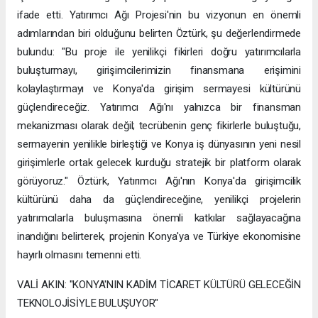
ifade etti. Yatırımcı Ağı Projesi'nin bu vizyonun en önemli
adımlarından biri olduğunu belirten Öztürk, şu değerlendirmede
bulundu: "Bu proje ile yenilikçi fikirleri doğru yatırımcılarla
buluşturmayı, girişimcilerimizin finansmana erişimini
kolaylaştırmayı ve Konya'da girişim sermayesi kültürünü
güçlendireceğiz. Yatırımcı Ağı'nı yalnızca bir finansman
mekanizması olarak değil; tecrübenin genç fikirlerle buluştuğu,
sermayenin yenilikle birleştiği ve Konya iş dünyasının yeni nesil
girişimlerle ortak gelecek kurduğu stratejik bir platform olarak
görüyoruz." Öztürk, Yatırımcı Ağı'nın Konya'da girişimcilik
kültürünü daha da güçlendireceğine, yenilikçi projelerin
yatırımcılarla buluşmasına önemli katkılar sağlayacağına
inandığını belirterek, projenin Konya'ya ve Türkiye ekonomisine
hayırlı olmasını temenni etti.
VALİ AKIN: "KONYA'NIN KADİM TİCARET KÜLTÜRÜ GELECEĞİN
TEKNOLOJİSİYLE BULUŞUYOR"