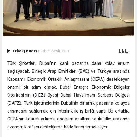
Erkek
|
Kadın
(Haberi Sesli Oku)
Türk Şirketleri, Dubai’nin canlı pazarına daha kolay erişim
sağlayacak. Birleşik Arap Emirlikleri (BAE) ve Türkiye arasında
Kapsamlı Ekonomik Ortaklık Anlaşması’nı (CEPA) destekleyen
önemli bir adım olarak, Dubai Entegre Ekonomik Bölgeler
Otoritesi’nin (DIEZ) üyesi Dubai Havalimanı Serbest Bölgesi
(DAFZ), Türk işletmelerinin Dubai’nin dinamik pazarına kolayca
erişmesini sağlamak için Interlink ile iş birliği yaptı. Bu ortaklık,
CEPA’nın ticareti artırma, engelleri azaltma ve iki ülke arasında
ekonomik refahı destekleme hedeflerini temel alıyor.