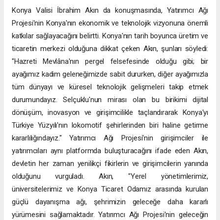
Konya Valisi İbrahim Akın da konuşmasında, Yatırımcı Ağı
Projesi'nin Konya'nın ekonomik ve teknolojik vizyonuna önemli
katkılar sağlayacağını belirtti. Konya'nın tarih boyunca üretim ve
ticaretin merkezi olduğuna dikkat çeken Akın, şunları söyledi:
"Hazreti Mevlâna'nın pergel felsefesinde olduğu gibi; bir
ayağımız kadim geleneğimizde sabit dururken, diğer ayağımızla
tüm dünyayı ve küresel teknolojik gelişmeleri takip etmek
durumundayız. Selçuklu'nun mirası olan bu birikimi dijital
dönüşüm, inovasyon ve girişimcilikle taçlandırarak Konya'yı
Türkiye Yüzyılı'nın lokomotif şehirlerinden biri haline getirme
kararlılığındayız." Yatırımcı Ağı Projesi'nin girişimciler ile
yatırımcıları aynı platformda buluşturacağını ifade eden Akın,
devletin her zaman yenilikçi fikirlerin ve girişimcilerin yanında
olduğunu vurguladı. Akın, "Yerel yönetimlerimiz,
üniversitelerimiz ve Konya Ticaret Odamız arasında kurulan
güçlü dayanışma ağı, şehrimizin geleceğe daha kararlı
yürümesini sağlamaktadır. Yatırımcı Ağı Projesi'nin geleceğin