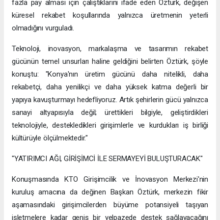
fazla pay alması için çalıştıklarını ifade eden Öztürk, değişen
küresel rekabet koşullarında yalnızca üretmenin yeterli
olmadığını vurguladı.
Teknoloji, inovasyon, markalaşma ve tasarımın rekabet
gücünün temel unsurları haline geldiğini belirten Öztürk, şöyle
konuştu: "Konya'nın üretim gücünü daha nitelikli, daha
rekabetçi, daha yenilikçi ve daha yüksek katma değerli bir
yapıya kavuşturmayı hedefliyoruz. Artık şehirlerin gücü yalnızca
sanayi altyapısıyla değil; ürettikleri bilgiyle, geliştirdikleri
teknolojiyle, destekledikleri girişimlerle ve kurdukları iş birliği
kültürüyle ölçülmektedir."
"YATIRIMCI AĞI, GİRİŞİMCİ İLE SERMAYEYİ BULUŞTURACAK"
Konuşmasında KTO Girişimcilik ve İnovasyon Merkezi'nin
kuruluş amacına da değinen Başkan Öztürk, merkezin fikir
aşamasındaki girişimcilerden büyüme potansiyeli taşıyan
işletmelere kadar geniş bir yelpazede destek sağlayacağını