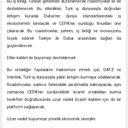
Bu iş birliği, Türkiye genelinde düzenlenecek roadshowlar ile de
desteklenecek. Bu etkinlikler, Türk iş dünyasıyla doğrudan
iletişim kurarak Dubai’nin dünya standartlarındaki iş
ekosistemini tanıtacak ve CEPA’nın sunduğu fırsatları öne
çıkaracak. Bu roadshowlar, yatırım, iş birliği ve inovasyonu
teşvik ederek Türkiye ile Dubai arasındaki bağları da
güçlendirecek.
Etkin katılım ile büyümeyi desteklemek
Bu ortaklığın faydalarını maksimize etmek için, DAFZ ve
Interlink, Türk iş dünyasıyla yakın iletişim kurmaya odaklanacak.
Roadshowlar, sadece farkındalık yaratmakla kalmayacak, aynı
zamanda CEPA’nın sürdürülebilir ticaret ortaklıkları kurma
hedefleri doğrultusunda uzun vadeli ticaret ilişkileri için de bir
platform sağlayacak.
Uzun vadeli büyümeye yönelik ekonomik sinerjiler