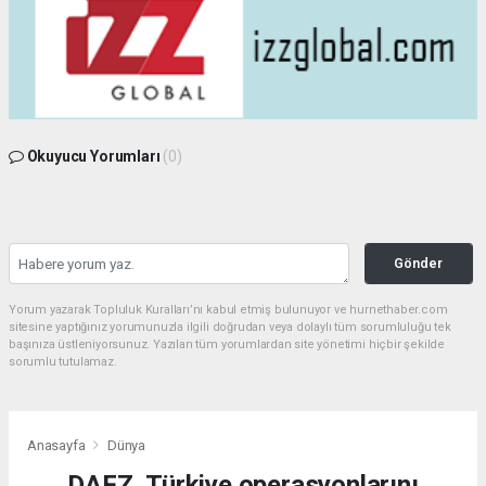
Okuyucu Yorumları
(0)
Gönder
Yorum yazarak Topluluk Kuralları’nı kabul etmiş bulunuyor ve hurnethaber.com
sitesine yaptığınız yorumunuzla ilgili doğrudan veya dolaylı tüm sorumluluğu tek
başınıza üstleniyorsunuz. Yazılan tüm yorumlardan site yönetimi hiçbir şekilde
sorumlu tutulamaz.
Anasayfa
Dünya
DAFZ, Türkiye operasyonlarını