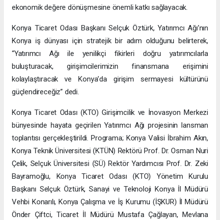
ekonomik değere dönüşmesine önemli katkı sağlayacak.
Konya Ticaret Odası Başkanı Selçuk Öztürk, Yatırımcı Ağı’nın
Konya iş dünyası için stratejik bir adım olduğunu belirterek,
“Yatırımcı Ağı ile yenilikçi fikirleri doğru yatırımcılarla
buluşturacak, girişimcilerimizin finansmana erişimini
kolaylaştıracak ve Konya’da girişim sermayesi kültürünü
güçlendireceğiz” dedi.
Konya Ticaret Odası (KTO) Girişimcilik ve İnovasyon Merkezi
bünyesinde hayata geçirilen Yatırımcı Ağı projesinin lansman
toplantısı gerçekleştirildi. Programa; Konya Valisi İbrahim Akın,
Konya Teknik Üniversitesi (KTÜN) Rektörü Prof. Dr. Osman Nuri
Çelik, Selçuk Üniversitesi (SÜ) Rektör Yardımcısı Prof. Dr. Zeki
Bayramoğlu, Konya Ticaret Odası (KTO) Yönetim Kurulu
Başkanı Selçuk Öztürk, Sanayi ve Teknoloji Konya İl Müdürü
Vehbi Konarılı, Konya Çalışma ve İş Kurumu (İŞKUR) İl Müdürü
Önder Çiftci, Ticaret İl Müdürü Mustafa Çağlayan, Mevlana