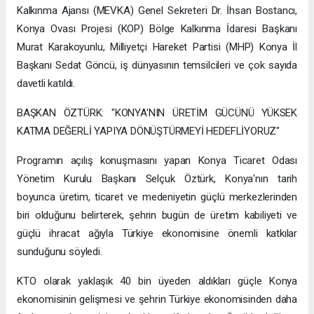
Kalkınma Ajansı (MEVKA) Genel Sekreteri Dr. İhsan Bostancı,
Konya Ovası Projesi (KOP) Bölge Kalkınma İdaresi Başkanı
Murat Karakoyunlu, Milliyetçi Hareket Partisi (MHP) Konya İl
Başkanı Sedat Göncü, iş dünyasının temsilcileri ve çok sayıda
davetli katıldı.
BAŞKAN ÖZTÜRK: "KONYA'NIN ÜRETİM GÜCÜNÜ YÜKSEK
KATMA DEĞERLİ YAPIYA DÖNÜŞTÜRMEYİ HEDEFLİYORUZ"
Programın açılış konuşmasını yapan Konya Ticaret Odası
Yönetim Kurulu Başkanı Selçuk Öztürk, Konya'nın tarih
boyunca üretim, ticaret ve medeniyetin güçlü merkezlerinden
biri olduğunu belirterek, şehrin bugün de üretim kabiliyeti ve
güçlü ihracat ağıyla Türkiye ekonomisine önemli katkılar
sunduğunu söyledi.
KTO olarak yaklaşık 40 bin üyeden aldıkları güçle Konya
ekonomisinin gelişmesi ve şehrin Türkiye ekonomisinden daha