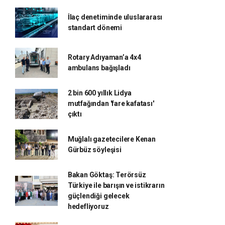
İlaç denetiminde uluslararası
standart dönemi
Rotary Adıyaman’a 4x4
ambulans bağışladı
2 bin 600 yıllık Lidya
mutfağından 'fare kafatası'
çıktı
Muğlalı gazetecilere Kenan
Gürbüz söyleşisi
Bakan Göktaş: Terörsüz
Türkiye ile barışın ve istikrarın
güçlendiği gelecek
hedefliyoruz