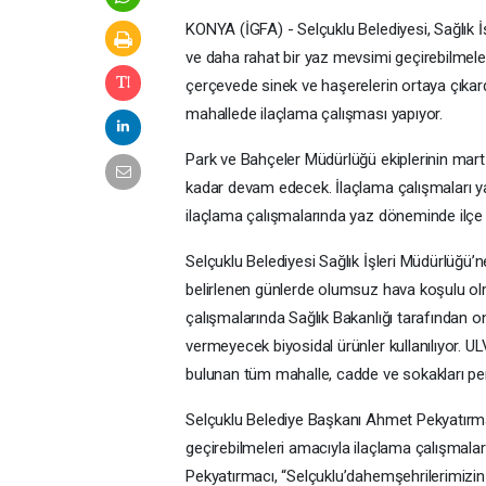
KONYA (İGFA) - Selçuklu Belediyesi, Sağlık İş
ve daha rahat bir yaz mevsimi geçirebilmeleri
çerçevede sinek ve haşerelerin ortaya çıkard
mahallede ilaçlama çalışması yapıyor.
Park ve Bahçeler Müdürlüğü ekiplerinin mart 
kadar devam edecek. İlaçlama çalışmaları yab
ilaçlama çalışmalarında yaz döneminde ilçe s
Selçuklu Belediyesi Sağlık İşleri Müdürlüğü’
belirlenen günlerde olumsuz hava koşulu olm
çalışmalarında Sağlık Bakanlığı tarafından 
vermeyecek biyosidal ürünler kullanılıyor. ULV
bulunan tüm mahalle, cadde ve sokakları periy
Selçuklu Belediye Başkanı Ahmet Pekyatırma
geçirebilmeleri amacıyla ilaçlama çalışmalar
Pekyatırmacı, “Selçuklu’dahemşehrilerimizin