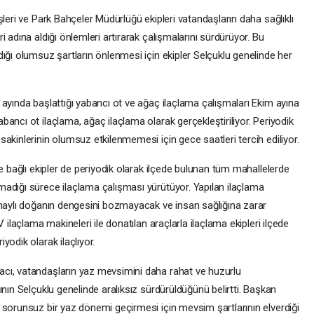
leri ve Park Bahçeler Müdürlüğü ekipleri vatandaşların daha sağlıklı
 adına aldığı önlemleri artırarak çalışmalarını sürdürüyor. Bu
ığı olumsuz şartların önlenmesi için ekipler Selçuklu genelinde her
ayında başlattığı yabancı ot ve ağaç ilaçlama çalışmaları Ekim ayına
ancı ot ilaçlama, ağaç ilaçlama olarak gerçekleştiriliyor. Periyodik
akinlerinin olumsuz etkilenmemesi için gece saatleri tercih ediliyor.
ne bağlı ekipler de periyodik olarak ilçede bulunan tüm mahallelerde
adığı sürece ilaçlama çalışması yürütüyor. Yapılan ilaçlama
onaylı doğanın dengesini bozmayacak ve insan sağlığına zarar
 ilaçlama makineleri ile donatılan araçlarla ilaçlama ekipleri ilçede
odik olarak ilaçlıyor.
cı, vatandaşların yaz mevsimini daha rahat ve huzurlu
ının Selçuklu genelinde aralıksız sürdürüldüğünü belirtti. Başkan
 sorunsuz bir yaz dönemi geçirmesi için mevsim şartlarının elverdiği