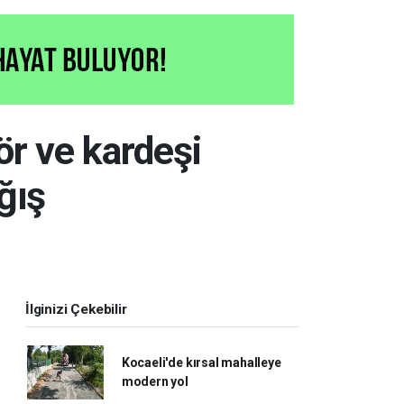
r ve kardeşi
ğış
İlginizi Çekebilir
Kocaeli'de kırsal mahalleye
modern yol