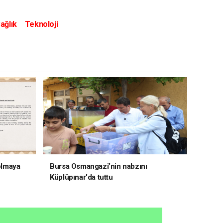
ağlık
Teknoloji
 olmaya
Bursa Osmangazi’nin nabzını
Küplüpınar'da tuttu