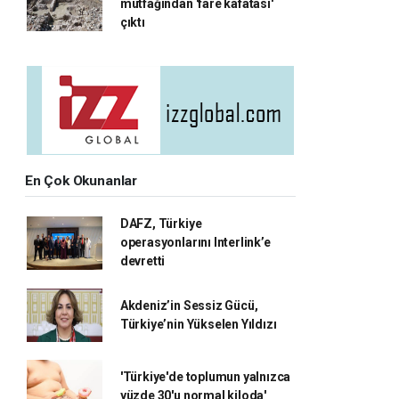
mutfağından 'fare kafatası'
çıktı
En Çok Okunanlar
DAFZ, Türkiye
operasyonlarını Interlink’e
devretti
Akdeniz’in Sessiz Gücü,
Türkiye’nin Yükselen Yıldızı
'Türkiye'de toplumun yalnızca
yüzde 30'u normal kiloda'