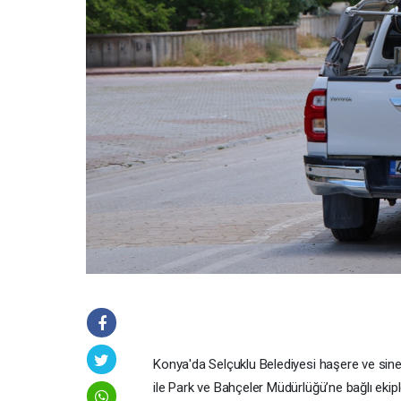
Konya'da Selçuklu Belediyesi haşere ve sinek 
ile Park ve Bahçeler Müdürlüğü’ne bağlı ekipler