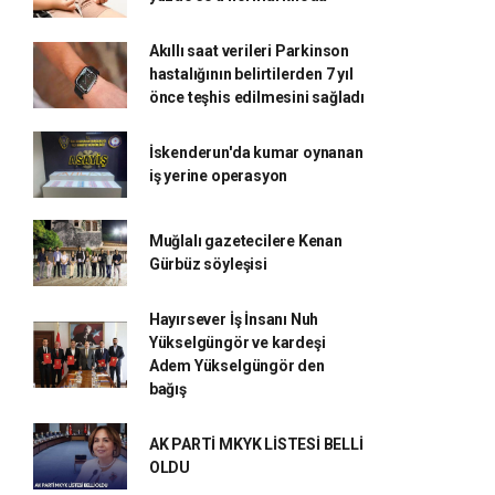
Akıllı saat verileri Parkinson
hastalığının belirtilerden 7 yıl
önce teşhis edilmesini sağladı
İskenderun'da kumar oynanan
iş yerine operasyon
Muğlalı gazetecilere Kenan
Gürbüz söyleşisi
Hayırsever İş İnsanı Nuh
Yükselgüngör ve kardeşi
Adem Yükselgüngör den
bağış
AK PARTİ MKYK LİSTESİ BELLİ
OLDU