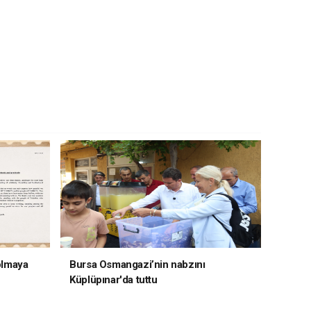
 olmaya
Bursa Osmangazi’nin nabzını
Küplüpınar'da tuttu