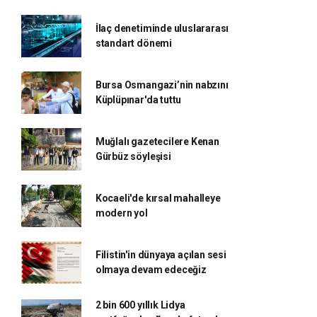
İlaç denetiminde uluslararası
standart dönemi
Bursa Osmangazi’nin nabzını
Küplüpınar'da tuttu
Muğlalı gazetecilere Kenan
Gürbüz söyleşisi
Kocaeli'de kırsal mahalleye
modern yol
Filistin'in dünyaya açılan sesi
olmaya devam edeceğiz
2 bin 600 yıllık Lidya