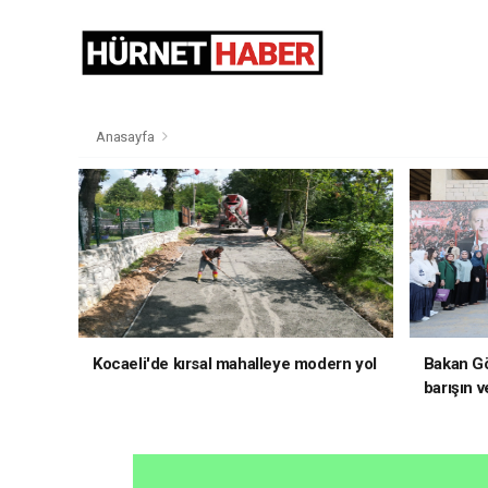
Anasayfa
Kocaeli'de kırsal mahalleye modern yol
Bakan Gö
barışın v
hedefliy