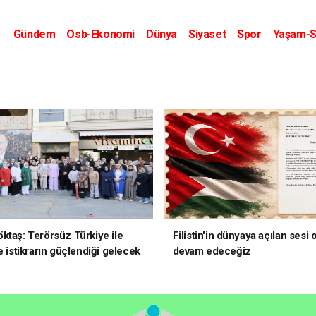
Gündem
Osb-Ekonomi
Dünya
Siyaset
Spor
Yaşam-S
Kripto Dünyası
Kültür-Sanat
Eğitim
ktaş: Terörsüz Türkiye ile
Filistin'in dünyaya açılan sesi
e istikrarın güçlendiği gelecek
devam edeceğiz
oruz