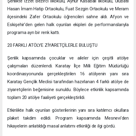
Şenlikte İzzet Bezirci İlkokulu, Aynur Kasabalı İlkokulu, Ulubatlı
Hasan İmam Hatip Ortaokulu, Fuat Sezgin Ortaokulu ve Meram
ilçesindeki Zafer Ortaokulu öğrencileri sahne aldı. Afyon ve
Eskişehir’den gelen halk oyunları ekipleri de performanslarıyla
programa ayrı bir renk kattı.
20 FARKLI ATÖLYE ZİYARETÇİLERLE BULUŞTU
Şenlik kapsamında çocuklar ve aileler için çeşitli atölye
çalışmaları düzenlendi. Karatay İlçe Milli Eğitim Müdürlüğü
koordinasyonunda gerçekleştirilen 16 atölyenin yanı sıra
Karatay Gençlik Meclisi tarafından hazırlanan 4 farklı atölye de
ziyaretçilerin beğenisine sunuldu. Böylece etkinlik kapsamında
toplam 20 atölye faaliyeti gerçekleştirildi.
Etkinlikte halk oyunları gösterilerinin yanı sıra katılımcı okullara
plaket takdim edildi. Program kapsamında Mesnevi’den
hikayelerin anlatıldığı masal anlatımı etkinliği de ilgi gördü.