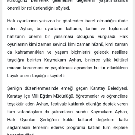
kurduğunu belirterek geleneksel değerlerin yaşatılmasında
önemli bir rol üstlendiğini söyledi.
Halk oyunlarının yalnızca bir gösteriden ibaret olmadığını ifade
eden Ayhan, bu oyunların kültürün, tarihin ve toplumsal
hafızanın önemli bir yansıması olduğunu vurguladı. Halk
oyunlarının kimi zaman sevinci, kimi zaman hüznü, kimi zaman
da kahramanlıkları ve yaşam biçimlerini gelecek nesillere
taşıdığını belirten Kaymakam Ayhan, binlerce yıllık kültürel
mirasın korunması ve yaşatılması açısından bu tür etkinliklerin
büyük önem taşıdığını kaydetti.
Şenliğin düzenlenmesinde emeği geçen Karatay Belediyesi,
Karatay İlçe Milli Eğitim Müdürlüğü, öğretmenler ve öğrencilere
teşekkür eden Ayhan, festivale katılarak etkinliğe destek veren
tüm vatandaşlara da şükranlarını sundu. Kaymakam Ayhan,
Halk Oyunları Şenliği’nin köklü kültürel değerlere katkı
sağlamasını temenni ederek programa katılan tüm ekiplere