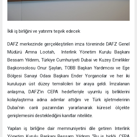
İkili iş birliğini ve yatırımı teşvik edecek
DAFZ merkezinde gerçekleştirilen imza töreninde DAFZ Genel
Müdürü Amna Lootah, Interlink Yönetim Kurulu Başkanı
Bessam Yıldırım, Türkiye Cumhuriyeti Dubai ve Kuzey Emirlikler
Başkonsolosu Onur Şaylan, TOBB Başkan Yardımcısı ve Ege
Bölgesi Sanayi Odası Başkanı Ender Yorgancılar ve her iki
kuruluşun üst düzey temsilcileri bir araya geldi. İmzalanan
anlaşma, DAFZ’ın CEPA hedefleriyle uyumlu iş birliklerini
kolaylaştırma adına adımlar attığını ve Türk işletmelerinin
Dubai’nin canlı pazarından yararlanarak küresel ölçekte
genişlemesini desteklediğini kanıtlar nitelikte.
Yapılan iş birliğine dair memnuniyetini dile getiren Interlink
Yönetim Kurulu Başkanı Bessam Yıldırım “Bu iş birliği, CEPA