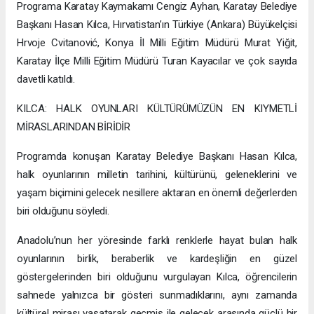
Programa Karatay Kaymakamı Cengiz Ayhan, Karatay Belediye
Başkanı Hasan Kılca, Hırvatistan’ın Türkiye (Ankara) Büyükelçisi
Hrvoje Cvitanović, Konya İl Milli Eğitim Müdürü Murat Yiğit,
Karatay İlçe Milli Eğitim Müdürü Turan Kayacılar ve çok sayıda
davetli katıldı.
KILCA: HALK OYUNLARI KÜLTÜRÜMÜZÜN EN KIYMETLİ
MİRASLARINDAN BİRİDİR
Programda konuşan Karatay Belediye Başkanı Hasan Kılca,
halk oyunlarının milletin tarihini, kültürünü, geleneklerini ve
yaşam biçimini gelecek nesillere aktaran en önemli değerlerden
biri olduğunu söyledi.
Anadolu’nun her yöresinde farklı renklerle hayat bulan halk
oyunlarının birlik, beraberlik ve kardeşliğin en güzel
göstergelerinden biri olduğunu vurgulayan Kılca, öğrencilerin
sahnede yalnızca bir gösteri sunmadıklarını, aynı zamanda
kültürel mirası yaşatarak geçmiş ile gelecek arasında güçlü bir