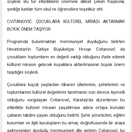
söyledi. Bu tür etkinliklerin önemine dikkat çeken Kayacılar,
şenliğe katılan tüm okul ve öğrencilere teşekkür etti.
CVITANOVIĆ: ÇOCUKLARA KÜLTÜREL MİRASI AKTARMAK
BÜYÜK ÖNEM TAŞIYOR
Programda bulunmaktan memnuniyet duyduğunu belirten
Hırvatistan’ın Türkiye Büyükelçisi Hrvoje Cvitanović da
çocukların toplumların en değerli varlığı olduğunu ifade ederek
kültürel mirasın gelecek kuşaklara aktarılmasının büyük önem
taşıdığını söyledi.
Çocuklara küçük yaşlardan itibaren ülkelerinin, şehirlerinin ve
toplumlarının kültürel değerlerini tanıtmanın son derece kıymetli
olduğunu vurgulayan Cvitanović, Karatay’da düzenlenen bu
etkinlikte kültürel mirasın yaşatılması adına ortaya konulan
çabanın takdire şayan olduğunu belirtti. Şehir yöneticileri, eğitim
kurumları ve ilgili kuruluşların bu amaç doğrultusunda bir araya
gelmesinden duyduğu memnuniyeti dile getiren Cvitanović, bu