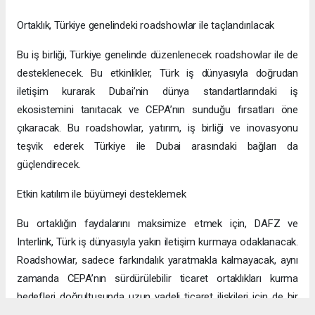
Ortaklık, Türkiye genelindeki roadshowlar ile taçlandırılacak
Bu iş birliği, Türkiye genelinde düzenlenecek roadshowlar ile de
desteklenecek. Bu etkinlikler, Türk iş dünyasıyla doğrudan
iletişim kurarak Dubai’nin dünya standartlarındaki iş
ekosistemini tanıtacak ve CEPA’nın sunduğu fırsatları öne
çıkaracak. Bu roadshowlar, yatırım, iş birliği ve inovasyonu
teşvik ederek Türkiye ile Dubai arasındaki bağları da
güçlendirecek.
Etkin katılım ile büyümeyi desteklemek
Bu ortaklığın faydalarını maksimize etmek için, DAFZ ve
Interlink, Türk iş dünyasıyla yakın iletişim kurmaya odaklanacak.
Roadshowlar, sadece farkındalık yaratmakla kalmayacak, aynı
zamanda CEPA’nın sürdürülebilir ticaret ortaklıkları kurma
hedefleri doğrultusunda uzun vadeli ticaret ilişkileri için de bir
platform sağlayacak.