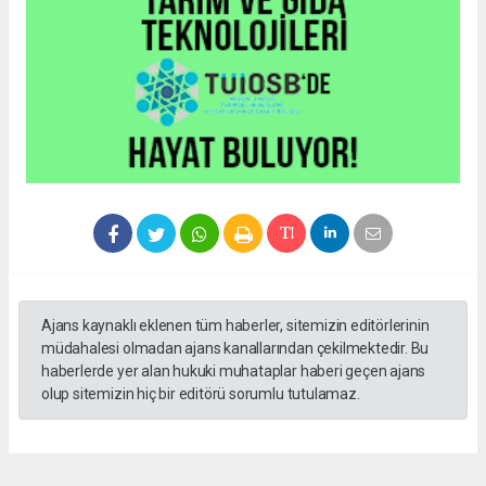
Ortaklık, Türkiye genelindeki roadshowlar ile taçlandırılacak
Bu iş birliği, Türkiye genelinde düzenlenecek roadshowlar ile de
desteklenecek. Bu etkinlikler, Türk iş dünyasıyla doğrudan
iletişim kurarak Dubai’nin dünya standartlarındaki iş
ekosistemini tanıtacak ve CEPA’nın sunduğu fırsatları öne
çıkaracak. Bu roadshowlar, yatırım, iş birliği ve inovasyonu
teşvik ederek Türkiye ile Dubai arasındaki bağları da
güçlendirecek.
Etkin katılım ile büyümeyi desteklemek
Bu ortaklığın faydalarını maksimize etmek için, DAFZ ve
Interlink, Türk iş dünyasıyla yakın iletişim kurmaya odaklanacak.
Roadshowlar, sadece farkındalık yaratmakla kalmayacak, aynı
zamanda CEPA’nın sürdürülebilir ticaret ortaklıkları kurma
hedefleri doğrultusunda uzun vadeli ticaret ilişkileri için de bir
platform sağlayacak.