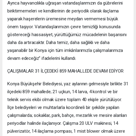
Ayrıca hayvancılıkla uğraşan vatandaşlarımızın da gübrelerini
biriktirmemeleri ve kendilerinin de periyodik olarak ilaçlama
yaparak haşerelerin üremesine meydan vermemesi büyük
önem taşıyor. Vatandaşlarımızın çevre temizliği konusunda
göstereceği hassasiyet, yürüttüğümüz mücadelenin başarısını
daha da artıracaktır. Daha temiz, daha sağlıklı ve daha
yaşanabilir bir Konya için tüm imkânlarımızla çalışmalarımıza
devam edeceğiz” ifadelerini kullandı.
ÇALIŞMALAR 31 İLÇEDEKİ 859 MAHALLEDE DEVAM EDİYOR
Konya Büyükşehir Belediyesi, yaz aylarının gelmesiyle birlikte 31
ilçedeki 859 mahallede; 21 uçkun, 14 larva, 4 kontrol ve bir
teknik servis ekibi olmak üzere toplam 40 ekiple yürütülüyor.
İlçe belediyeleri ve muhtarlarla koordineli bir şekilde yapılan
çalışmalarda; sokaklar, park, bahçe, mezarlık ve mesire alanları
periyodlar halinde ilaçlanıyor. Çalışma 20 ULV makinesi, 14
pülverizatör, 14 ilaçlama pompası, 1 mist blower olmak üzere