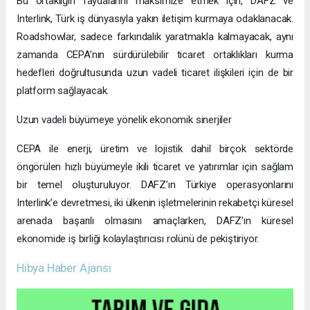
çerçevesiyle uyumlu olarak, Türk işletmelerine operasyonel
kolaylık, pazar erişimi ve Dubai’deki stratejik fırsatlardan
yararlanma imkanı sunuyor. DAFZ ile on iki yıllık ortaklığımız,
Türkiye’nin dinamik ekonomisini Dubai’nin küresel ticaret ağıyla
birleştirme gücümüzü pekiştiriyor ve sürdürülebilir büyümeye
katkı sağlayan bir köprü oluşturuyor.” dedi.