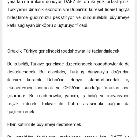
İkili iş birliğini ve yatırımı teşvik edecek
DAFZ merkezinde gerçekleştirilen imza töreninde DAFZ Genel
Müdürü Amna Lootah, Interlink Yönetim Kurulu Başkanı
Bessam Yıldırım, Türkiye Cumhuriyeti Dubai ve Kuzey Emirlikler
Başkonsolosu Onur Şaylan, TOBB Başkan Yardımcısı ve Ege
Bölgesi Sanayi Odası Başkanı Ender Yorgancılar ve her iki
kuruluşun üst düzey temsilcileri bir araya geldi. İmzalanan
anlaşma, DAFZ’ın CEPA hedefleriyle uyumlu iş birliklerini
kolaylaştırma adına adımlar attığını ve Türk işletmelerinin
Dubai’nin canlı pazarından yararlanarak küresel ölçekte
genişlemesini desteklediğini kanıtlar nitelikte.
Yapılan iş birliğine dair memnuniyetini dile getiren Interlink
Yönetim Kurulu Başkanı Bessam Yıldırım “Bu iş birliği, CEPA