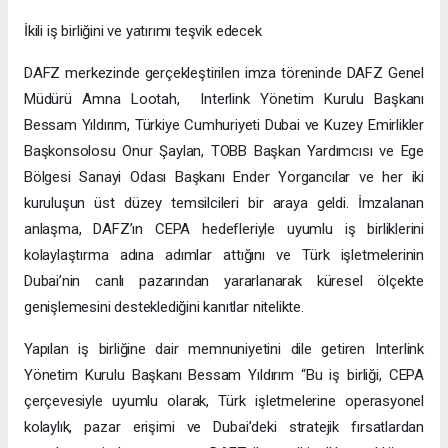
Lootah, “Türkiye’nin dinamik girişimcilik ekosistemi, küresel
genişleme için benzersiz bir potansiyel sunuyor. CEPA
aracılığıyla Türk işletmelerinin Dubai’nin ekonomisine sorunsuz
bir şekilde entegre olmasını sağlayacak bir çerçeve
oluşturuyoruz. Bu ortaklık, BAE ve Türkiye arasındaki ekonomik
ilişkileri güçlendirme yolunda kritik bir adımı temsil ediyor ve
kapsayıcı büyümeyle sürdürülebilir refah için ortak
vizyonumuzu inşa ediyor.” ifadelerini kullandı.