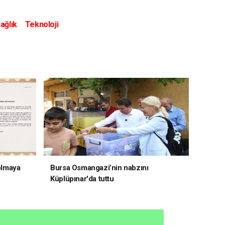
ağlık
Teknoloji
 olmaya
Bursa Osmangazi’nin nabzını
Küplüpınar'da tuttu