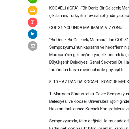
KOCAELİ (İGFA) -“Bir Deniz Bir Gelecek; M
çıktılarının, Türkiye’nin ev sahipliğinde yapıl
COP’31 YOLUNDA MARMARA VİZYONU
“Bir Deniz Bir Gelecek; Marmara’dan COP 31’
Sempozyumu’nun kapsamı ve hedeflerinin payl
Marmara’nın geleceğine yönelik önemli başlı
Büyükşehir Belediyesi Genel Sekreteri Dr. Ha
tarafından basın mensupları ile paylaşıldı.
8-10 HAZİRAN’DA KOCAELİ KONGRE MERK
1. Marmara Sürdürülebilir Çevre Sempozyumu; 
Belediyesi ve Kocaeli Üniversitesi işbirliği
Haziran tarihlerinde Kocaeli Kongre Merkez
Sempozyumda; iklim değişikli ile mücadele
kadar pek çok başlık; bilim insanları, kamu ku