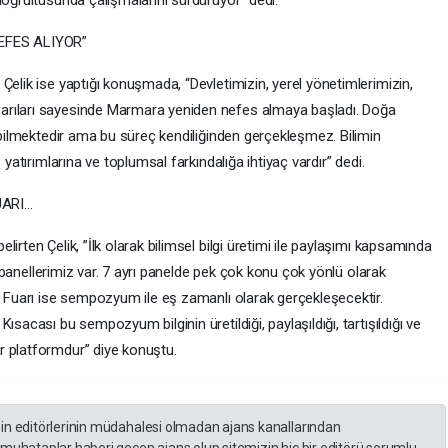
EFES ALIYOR”
Çelik ise yaptığı konuşmada, “Devletimizin, yerel yönetimlerimizin,
arıları sayesinde Marmara yeniden nefes almaya başladı. Doğa
yebilmektedir ama bu süreç kendiliğinden gerçekleşmez. Bilimin
 yatırımlarına ve toplumsal farkındalığa ihtiyaç vardır” dedi.
UARI…
irten Çelik, ”İlk olarak bilimsel bilgi üretimi ile paylaşımı kapsamında
ak panellerimiz var. 7 ayrı panelde pek çok konu çok yönlü olarak
e Fuarı ise sempozyum ile eş zamanlı olarak gerçekleşecektir.
sacası bu sempozyum bilginin üretildiği, paylaşıldığı, tartışıldığı ve
r platformdur” diye konuştu.
zin editörlerinin müdahalesi olmadan ajans kanallarından
 muhataplar haberi geçen ajans olup sitemizin hiç bir editörü sorumlu