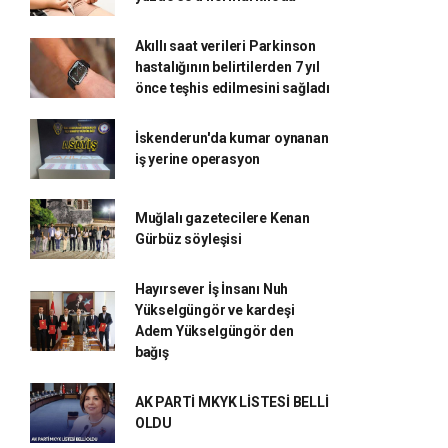
Akıllı saat verileri Parkinson
hastalığının belirtilerden 7 yıl
önce teşhis edilmesini sağladı
İskenderun'da kumar oynanan
iş yerine operasyon
Muğlalı gazetecilere Kenan
Gürbüz söyleşisi
Hayırsever İş İnsanı Nuh
Yükselgüngör ve kardeşi
Adem Yükselgüngör den
bağış
AK PARTİ MKYK LİSTESİ BELLİ
OLDU