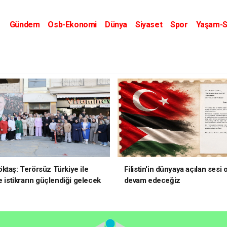
Gündem
Osb-Ekonomi
Dünya
Siyaset
Spor
Yaşam-S
Kripto Dünyası
Kültür-Sanat
Eğitim
ktaş: Terörsüz Türkiye ile
Filistin'in dünyaya açılan sesi
e istikrarın güçlendiği gelecek
devam edeceğiz
oruz