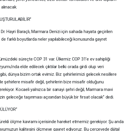
 alınacak.
LUŞTURULABİLİR”
Dr. Hayri Baraçlı, Marmara Denizi için sahada hayata geçirilen
 farklı boyutlarda neler yapılabileceği konusunda gayret
nümüzdeki süreçte COP 31 var. Ülkemiz COP 31’e ev sahipliği
mu’nda elde edilecek çıktılar belki orada girdi olup veri
ibi, dünya bizim ortak evimiz. Biz şehirlerimizi gelecek nesillere
nde şehirlere misafir değil, şehirlerin bize misafir olduğunu
rekiyor. Kocaeli yalnızca bir sanayi şehri değil, Marmara mavi
in geleceğe taşınması açısından büyük bir fırsat olacak” dedi.
ÇÜLÜYOR”
rekli ölçme kavramı içerisinde hareket etmemiz gerekiyor. Şu anda
suyumuzun kalitesini ölçmeye gayret ediyoruz. Bu çerçevede dijital