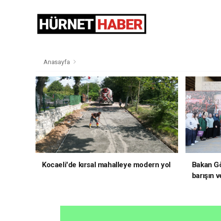
Anasayfa
Kocaeli'de kırsal mahalleye modern yol
Bakan Gö
barışın v
hedefliy