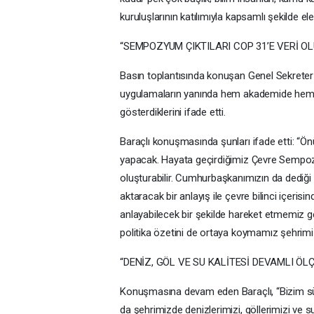
kuruluşlarının katılımıyla kapsamlı şekilde ele
“SEMPOZYUM ÇIKTILARI COP 31’E VERİ O
Basın toplantısında konuşan Genel Sekreter 
uygulamaların yanında hem akademide hem de
gösterdiklerini ifade etti.
Baraçlı konuşmasında şunları ifade etti: “Ö
yapacak. Hayata geçirdiğimiz Çevre Sempozyu
oluşturabilir. Cumhurbaşkanımızın da dediği g
aktaracak bir anlayış ile çevre bilinci içerisi
anlayabilecek bir şekilde hareket etmemiz ge
politika özetini de ortaya koymamız şehrimiz
“DENİZ, GÖL VE SU KALİTESİ DEVAMLI ÖL
Konuşmasına devam eden Baraçlı, “Bizim sü
da şehrimizde denizlerimizi, göllerimizi ve 