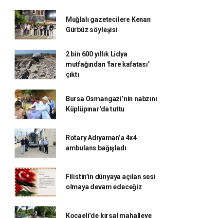
Muğlalı gazetecilere Kenan
Gürbüz söyleşisi
2 bin 600 yıllık Lidya
mutfağından 'fare kafatası'
çıktı
Bursa Osmangazi’nin nabzını
Küplüpınar'da tuttu
Rotary Adıyaman’a 4x4
ambulans bağışladı
Filistin'in dünyaya açılan sesi
olmaya devam edeceğiz
Kocaeli'de kırsal mahalleye