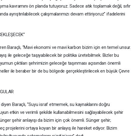
aşıma kavramını ön planda tutuyoruz. Sadece atık toplamak değil, sıfır
nda ayrıştırılabilecek çalışmalarımızı devam ettiriyoruz” ifadelerini
ÇEKLEŞECEK”
etiren Baraçlı, “Mavi ekonomi ve mavi karbon bizim için en temel unsur.
layış ile geleceğe taşıyabilecek bir politika üretebilmek. Bizler bu
mun çıktıları şehrimizin geleceğe taşınması açısından önemli
ller ile beraber bir de bu bölgede gerçekleştirilecek en büyük Çevre
RGULAR
” diyen Baraçlı, “Suyu israf etmemek, su kaynaklarını doğru
yun etkin ve verimli şekilde kullanabilmesini sağlayabilecek şehir
ünger şehir anlayışı da bizim için çok önemli. Sünger şehir;
reç projelerini ortaya koyan bir anlayış ile hareket ediyor. Bizim
doğrultusunda çalışmalarını sürdürüyor” dedi.