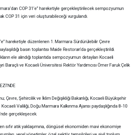
armara’dan COP 31’e” hareketiyle gerçekleştirilecek sempozyumun
acak COP 31 için veri oluşturabileceği vurgulandı.
e” hareketiyle düzenlenen 1. Marmara Sürdürülebilir Çevre
aşıldığı basın toplantısı Maide Restoran’da gerçekleştirildi.
kların ele alındığı toplantıda sempozyumun detayları Kocaeli
yri Baraçlı ve Kocaeli Üniversitesi Rektör Yardımcısı Ömer Faruk Çelik
EZİ’NDE
Çevre, Şehircilik ve İklim Değişikliği Bakanlığı, Kocaeli Büyükşehir
nde Kocaeli Valiliği, Doğu Marmara Kalkınma Ajansı paydaşlığında 8-10
i’nde gerçekleşecek.
den sıfır atık yaklaşımına, döngüsel ekonomiden mavi ekonomiye
rumları, yerel yönetimler, özel sektör temsilcileri ve sivil toplum