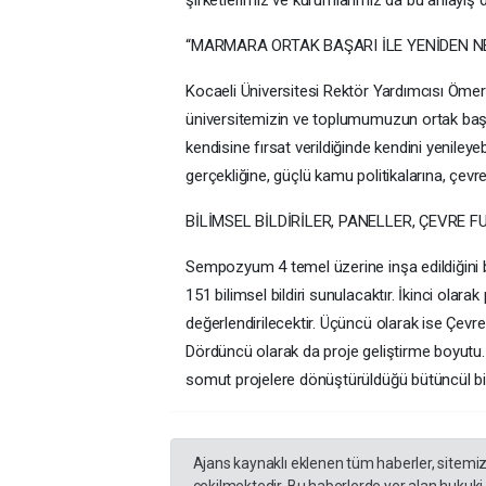
“MARMARA ORTAK BAŞARI İLE YENİDEN N
Kocaeli Üniversitesi Rektör Yardımcısı Ömer 
üniversitemizin ve toplumumuzun ortak baş
kendisine fırsat verildiğinde kendini yenile
gerçekliğine, güçlü kamu politikalarına, çevre
BİLİMSEL BİLDİRİLER, PANELLER, ÇEVRE F
Sempozyum 4 temel üzerine inşa edildiğini bel
151 bilimsel bildiri sunulacaktır. İkinci olar
değerlendirilecektir. Üçüncü olarak ise Çevr
Dördüncü olarak da proje geliştirme boyutu. Kı
somut projelere dönüştürüldüğü bütüncül bi
Ajans kaynaklı eklenen tüm haberler, sitemi
çekilmektedir. Bu haberlerde yer alan hukuki