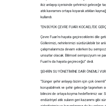
ikiz anlayışı içerisinde şehrimizi geleceğe t
atık kavramını ortaya koyarak atıkları kaynağı
kullandı.
“EN BÜYÜK ÇEVRE FUARI KOCAELİ’DE GER
Çevre Fuarı’nı hayata geçireceklerini dile g
Göllerimizi, nehirlerimizi sürdürülebilir bir an
çalışmalarımıza devam ederken bu sempozyu
unsurlar olacak. Bilimsel sempozyum ve pane
Fuarı’nı da hayata geçireceğiz” dedi.
ŞEHRİN SU YÖNETİMİNE DAİR ÖNEMLİ VU
“Sünger şehir anlayışı bizim için çok önemli
koruyabilmek ve şehir geleceğe taşınırken su
bilincini de ortaya koyma hedeflerimiz var. S
endüstriyel atık suların geri kazanımı gibi sü
şirketlerimiz ve kurumlarımız da bu anlayış 