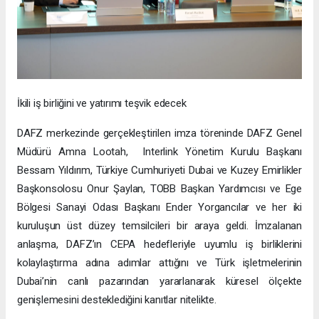
İkili iş birliğini ve yatırımı teşvik edecek
DAFZ merkezinde gerçekleştirilen imza töreninde DAFZ Genel
Müdürü Amna Lootah, Interlink Yönetim Kurulu Başkanı
Bessam Yıldırım, Türkiye Cumhuriyeti Dubai ve Kuzey Emirlikler
Başkonsolosu Onur Şaylan, TOBB Başkan Yardımcısı ve Ege
Bölgesi Sanayi Odası Başkanı Ender Yorgancılar ve her iki
kuruluşun üst düzey temsilcileri bir araya geldi. İmzalanan
anlaşma, DAFZ’ın CEPA hedefleriyle uyumlu iş birliklerini
kolaylaştırma adına adımlar attığını ve Türk işletmelerinin
Dubai’nin canlı pazarından yararlanarak küresel ölçekte
genişlemesini desteklediğini kanıtlar nitelikte.