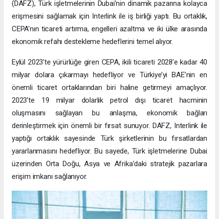
(DAFZ), Türk işletmelerinin Dubai’nin dinamik pazarına kolayca
erişmesini sağlamak için Interlink ile iş birliği yaptı. Bu ortaklık,
CEPA’nın ticareti artırma, engelleri azaltma ve iki ülke arasında
ekonomik refahı destekleme hedeflerini temel alıyor.
Eylül 2023’te yürürlüğe giren CEPA, ikili ticareti 2028’e kadar 40
milyar dolara çıkarmayı hedefliyor ve Türkiye’yi BAE’nin en
önemli ticaret ortaklarından biri haline getirmeyi amaçlıyor.
2023’te 19 milyar dolarlık petrol dışı ticaret hacminin
oluşmasını sağlayan bu anlaşma, ekonomik bağları
derinleştirmek için önemli bir fırsat sunuyor. DAFZ, Interlink ile
yaptığı ortaklık sayesinde Türk şirketlerinin bu fırsatlardan
yararlanmasını hedefliyor. Bu sayede, Türk işletmelerine Dubai
üzerinden Orta Doğu, Asya ve Afrika’daki stratejik pazarlara
erişim imkanı sağlanıyor.