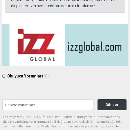
olup sitemizin hiç bir editörü sorumlu tutulamaz.
Okuyucu Yorumları
(0)
Gönder
Yorum yazarak Topluluk Kuralları’nı kabul etmiş bulunuyor ve hurnethaber.com
sitesine yaptığınız yorumunuzla ilgili doğrudan veya dolaylı tüm sorumluluğu tek
başınıza üstleniyorsunuz. Yazılan tüm yorumlardan site yönetimi hiçbir şekilde