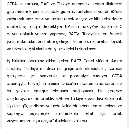
CEPA anlaşması, BAE ve Türkiye arasındaki ticaret ilişkilerini
güçlendirmek için mallardaki gümrük tarifelerinin yüzde 82’sini
kaldırarak sınır ötesi yatırımları teşvik ediyor ve kilit sektörlerde
stratejik iş birliğini destekliyor. BAE’nin Türkiye’ye toplamda 5
milyar dolarlık yatırım yapması, BAE’yi Türkiye’nin en önemli
yatırımcılarından biri haline getiriyor. Bu anlaşma, üretim, lojistik
ve teknoloji gibi alanlarda iş birliklerini hızlandırıyor.
İş birliğinin önemine dikkat çeken DAFZ Genel Müdürü Amna
Lootah, “Türkiye’nin dinamik girişimcilik ekosistemi, küresel
genişleme için benzersiz bir potansiyel sunuyor. CEPA
aracılığıyla Türk işletmelerinin Dubai’nin ekonomisine sorunsuz
bir şekilde entegre olmasını sağlayacak bir çerçeve
oluşturuyoruz. Bu ortaklık, BAE ve Türkiye arasındaki ekonomik
ilişkileri güçlendirme yolunda kritik bir adımı temsil ediyor ve
kapsayıcı büyümeyle sürdürülebilir refah için ortak
vizyonumuzu inşa ediyor.” ifadelerini kullandı.