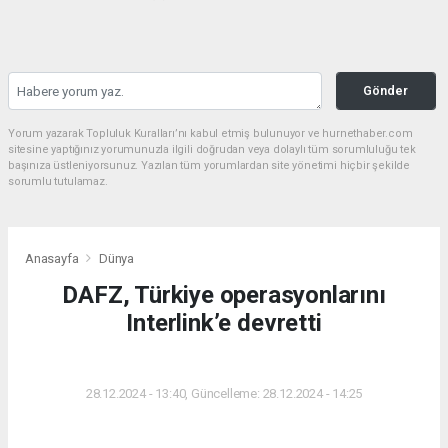
Gönder
Yorum yazarak Topluluk Kuralları’nı kabul etmiş bulunuyor ve hurnethaber.com
sitesine yaptığınız yorumunuzla ilgili doğrudan veya dolaylı tüm sorumluluğu tek
başınıza üstleniyorsunuz. Yazılan tüm yorumlardan site yönetimi hiçbir şekilde
sorumlu tutulamaz.
Anasayfa
Dünya
DAFZ, Türkiye operasyonlarını
Interlink’e devretti
DÜNYA
28.12.2024 - 13:40, Güncelleme: 28.12.2024 - 14:25