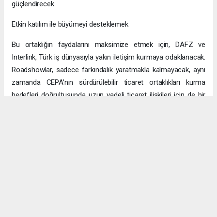
güçlendirecek.
Etkin katılım ile büyümeyi desteklemek
Bu ortaklığın faydalarını maksimize etmek için, DAFZ ve
Interlink, Türk iş dünyasıyla yakın iletişim kurmaya odaklanacak.
Roadshowlar, sadece farkındalık yaratmakla kalmayacak, aynı
zamanda CEPA’nın sürdürülebilir ticaret ortaklıkları kurma
hedefleri doğrultusunda uzun vadeli ticaret ilişkileri için de bir
platform sağlayacak.
Uzun vadeli büyümeye yönelik ekonomik sinerjiler
CEPA ile enerji, üretim ve lojistik dahil birçok sektörde
öngörülen hızlı büyümeyle ikili ticaret ve yatırımlar için sağlam
bir temel oluşturuluyor. DAFZ’ın Türkiye operasyonlarını
Interlink’e devretmesi, iki ülkenin işletmelerinin rekabetçi küresel
arenada başarılı olmasını amaçlarken, DAFZ’ın küresel
ekonomide iş birliği kolaylaştırıcısı rolünü de pekiştiriyor.