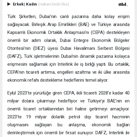
Erkek
|
Kadın
(Haberi Sesli Oku)
Türk Şirketleri, Dubai’nin canlı pazarına daha kolay erişim
sağlayacak. Birleşik Arap Emirlikleri (BAE) ve Türkiye arasında
Kapsamlı Ekonomik Ortaklık Anlaşması’nı (CEPA) destekleyen
önemli bir adım olarak, Dubai Entegre Ekonomik Bölgeler
Otoritesi’nin (DIEZ) üyesi Dubai Havalimanı Serbest Bölgesi
(DAFZ), Türk işletmelerinin Dubai’nin dinamik pazarına kolayca
erişmesini sağlamak için Interlink ile iş birliği yaptı. Bu ortaklık,
CEPA’nın ticareti artırma, engelleri azaltma ve iki ülke arasında
ekonomik refahı destekleme hedeflerini temel alıyor.
Eylül 2023’te yürürlüğe giren CEPA, ikili ticareti 2028’e kadar 40
milyar dolara çıkarmayı hedefliyor ve Türkiye’yi BAE’nin en
önemli ticaret ortaklarından biri haline getirmeyi amaçlıyor.
2023’te 19 milyar dolarlık petrol dışı ticaret hacminin
oluşmasını sağlayan bu anlaşma, ekonomik bağları
derinleştirmek için önemli bir fırsat sunuyor. DAFZ, Interlink ile