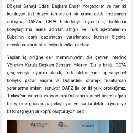
Bölgesi Sanayi Odası Başkanı Ender Yorgancılar ve her iki
kuruluşun üst düzey temsilcileri bir araya geldi. İmzalanan
anlaşma, DAFZ’ın CEPA hedefleriyle uyumlu iş birliklerini
kolaylaştırma adına adımlar attığını ve Türk işletmelerinin
Dubai’nin canlı pazarından yararlanarak küresel ölçekte
genişlemesini desteklediğini kanıtlar nitelikte.
Yapılan iş birliğine dair memnuniyetini dile getiren Interlink
Yönetim Kurulu Başkanı Bessam Yıldırım “Bu iş birliği, CEPA
çerçevesiyle uyumlu olarak, Türk işletmelerine operasyonel
kolaylık, pazar erişimi ve Dubai’deki stratejik fırsatlardan
yararlanma imkanı sunuyor. DAFZ ile on iki yıllık ortaklığımız,
Türkiye’nin dinamik ekonomisini Dubai’nin küresel ticaret ağıyla
birleştirme gücümüzü pekiştiriyor ve sürdürülebilir büyümeye
katkı sağlayan bir köprü oluşturuyor.” dedi.